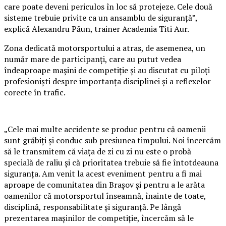
care poate deveni periculos în loc să protejeze. Cele două
sisteme trebuie privite ca un ansamblu de siguranță”,
explică Alexandru Păun, trainer Academia Titi Aur.
Zona dedicată motorsportului a atras, de asemenea, un
număr mare de participanți, care au putut vedea
îndeaproape mașini de competiție și au discutat cu piloți
profesioniști despre importanța disciplinei și a reflexelor
corecte în trafic.
„Cele mai multe accidente se produc pentru că oamenii
sunt grăbiți și conduc sub presiunea timpului. Noi încercăm
să le transmitem că viața de zi cu zi nu este o probă
specială de raliu și că prioritatea trebuie să fie întotdeauna
siguranța. Am venit la acest eveniment pentru a fi mai
aproape de comunitatea din Brașov și pentru a le arăta
oamenilor că motorsportul înseamnă, înainte de toate,
disciplină, responsabilitate și siguranță. Pe lângă
prezentarea mașinilor de competiție, încercăm să le