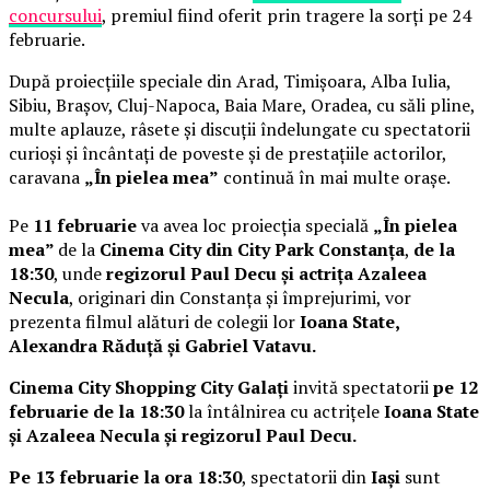
concursului
, premiul fiind oferit prin tragere la sorți pe 24
februarie.
După proiecțiile speciale din Arad, Timișoara, Alba Iulia,
Sibiu, Brașov, Cluj-Napoca, Baia Mare, Oradea, cu săli pline,
multe aplauze, râsete și discuții îndelungate cu spectatorii
curioși și încântați de poveste și de prestațiile actorilor,
caravana
„În pielea mea”
continuă în mai multe orașe.
Pe
11 februarie
va avea loc proiecția specială
„În pielea
mea”
de la
Cinema City din City Park Constanța
,
de la
18:30
, unde
regizorul Paul Decu și actrița Azaleea
Necula
, originari din Constanța și împrejurimi, vor
prezenta filmul alături de colegii lor
Ioana State,
Alexandra Răduță și Gabriel Vatavu.
Cinema City Shopping City Galați
invită spectatorii
pe 12
februarie de la 18:30
la întâlnirea cu actrițele
Ioana State
și Azaleea Necula și regizorul Paul Decu.
Pe 13 februarie la ora 18:30
, spectatorii din
Iași
sunt