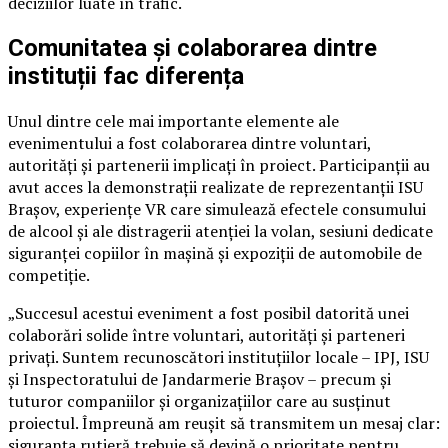
deciziilor luate în trafic.
Comunitatea și colaborarea dintre
instituții fac diferența
Unul dintre cele mai importante elemente ale
evenimentului a fost colaborarea dintre voluntari,
autorități și partenerii implicați în proiect. Participanții au
avut acces la demonstrații realizate de reprezentanții ISU
Brașov, experiențe VR care simulează efectele consumului
de alcool și ale distragerii atenției la volan, sesiuni dedicate
siguranței copiilor în mașină și expoziții de automobile de
competiție.
„Succesul acestui eveniment a fost posibil datorită unei
colaborări solide între voluntari, autorități și parteneri
privați. Suntem recunoscători instituțiilor locale – IPJ, ISU
și Inspectoratului de Jandarmerie Brașov – precum și
tuturor companiilor și organizațiilor care au susținut
proiectul. Împreună am reușit să transmitem un mesaj clar:
siguranța rutieră trebuie să devină o prioritate pentru