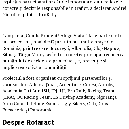
explicăm participanților cât de importante sunt reflexele
corecte și deciziile responsabile în trafic”, a declarat Andrei
Gîrtofan, pilot la ProRally.
Campania „Condu Prudent! Alege Viața!” face parte dintr-
un proiect național desfășurat în mai multe orașe din
România, printre care București, Alba Iulia, Cluj-Napoca,
Sibiu și Târgu Mureș, având ca obiectiv principal reducerea
numărului de accidente prin educație, prevenție și
implicarea activă a comunității.
Proiectul a fost organizat cu sprijinul partenerilor și
sponsorilor: Allianz Țiriac, Accenture, Coresi, Autoliv,
Academia Titi Aur, ISU, IPJ, IJJ, Pro Rally Racing Team
(ERA), OC Racing Team, LS Driving Academy, Siguranța
Auto Copii, Lifetime Events, Ugly Bikers, Oaki, Crust
Focacceria și Panoramic.
Despre Rotaract