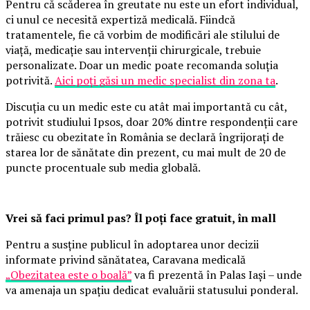
Pentru că scăderea în greutate nu este un efort individual,
ci unul ce necesită expertiză medicală. Fiindcă
tratamentele, fie că vorbim de modificări ale stilului de
viață, medicație sau intervenții chirurgicale, trebuie
personalizate. Doar un medic poate recomanda soluția
potrivită.
Aici poți găsi un medic specialist din zona ta
.
Discuția cu un medic este cu atât mai importantă cu cât,
potrivit studiului Ipsos, doar 20% dintre respondenții care
trăiesc cu obezitate în România se declară îngrijorați de
starea lor de sănătate din prezent, cu mai mult de 20 de
puncte procentuale sub media globală.
Vrei să faci primul pas? Îl poți face gratuit, în mall
Pentru a susține publicul în adoptarea unor decizii
informate privind sănătatea, Caravana medicală
„Obezitatea este o boală”
va fi prezentă în Palas Iași – unde
va amenaja un spațiu dedicat evaluării statusului ponderal.