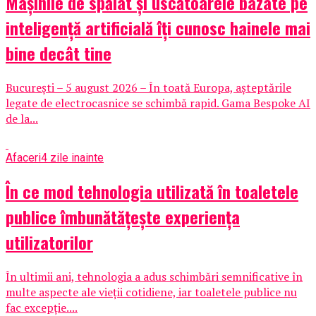
Mașinile de spălat și uscătoarele bazate pe
inteligență artificială îți cunosc hainele mai
bine decât tine
București – 5 august 2026 – În toată Europa, așteptările
legate de electrocasnice se schimbă rapid. Gama Bespoke AI
de la...
Afaceri
4 zile inainte
În ce mod tehnologia utilizată în toaletele
publice îmbunătățește experiența
utilizatorilor
În ultimii ani, tehnologia a adus schimbări semnificative în
multe aspecte ale vieții cotidiene, iar toaletele publice nu
fac excepție....