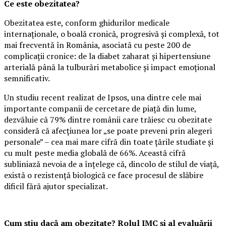
Ce este obezitatea?
Obezitatea este, conform ghidurilor medicale
internaționale, o boală cronică, progresivă și complexă, tot
mai frecventă în România, asociată cu peste 200 de
complicații cronice: de la diabet zaharat și hipertensiune
arterială până la tulburări metabolice și impact emoțional
semnificativ.
Un studiu recent realizat de Ipsos, una dintre cele mai
importante companii de cercetare de piață din lume,
dezvăluie că 79% dintre românii care trăiesc cu obezitate
consideră că afecțiunea lor „se poate preveni prin alegeri
personale” – cea mai mare cifră din toate țările studiate și
cu mult peste media globală de 66%. Această cifră
subliniază nevoia de a înțelege că, dincolo de stilul de viață,
există o rezistență biologică ce face procesul de slăbire
dificil fără ajutor specializat.
Cum știu dacă am obezitate? Rolul IMC și al evaluării