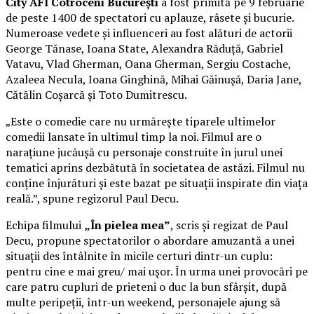
City AFI Cotroceni București
a fost primită pe 9 februarie
de peste 1400 de spectatori cu aplauze, râsete și bucurie.
Numeroase vedete și influenceri au fost alături de actorii
George Tănase, Ioana State, Alexandra Răduță, Gabriel
Vatavu, Vlad Gherman, Oana Gherman, Sergiu Costache,
Azaleea Necula, Ioana Ginghină, Mihai Găinușă, Daria Jane,
Cătălin Coșarcă și Toto Dumitrescu.
„Este o comedie care nu urmărește tiparele ultimelor
comedii lansate în ultimul timp la noi. Filmul are o
narațiune jucăușă cu personaje construite în jurul unei
tematici aprins dezbătută în societatea de astăzi. Filmul nu
conține înjurături și este bazat pe situații inspirate din viața
reală.”, spune regizorul Paul Decu.
Echipa filmului
„În pielea mea”
, scris și regizat de Paul
Decu, propune spectatorilor o abordare amuzantă a unei
situații des întâlnite în micile certuri dintr-un cuplu:
pentru cine e mai greu/ mai ușor. În urma unei provocări pe
care patru cupluri de prieteni o duc la bun sfârșit, după
multe peripeții, într-un weekend, personajele ajung să