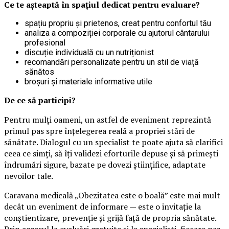
Ce te așteaptă în spațiul dedicat pentru evaluare?
spațiu propriu și prietenos, creat pentru confortul tău
analiza a compoziției corporale cu ajutorul cântarului
profesional
discuție individuală cu un nutriționist
recomandări personalizate pentru un stil de viață
sănătos
broșuri și materiale informative utile
De ce să participi?
Pentru mulți oameni, un astfel de eveniment reprezintă
primul pas spre înțelegerea reală a propriei stări de
sănătate. Dialogul cu un specialist te poate ajuta să clarifici
ceea ce simți, să îți validezi eforturile depuse și să primești
îndrumări sigure, bazate pe dovezi științifice, adaptate
nevoilor tale.
Caravana medicală „Obezitatea este o boală” este mai mult
decât un eveniment de informare — este o invitație la
conștientizare, prevenție și grijă față de propria sănătate.
Prin accesul la evaluări gratuite și la specialiști, fiecare pas