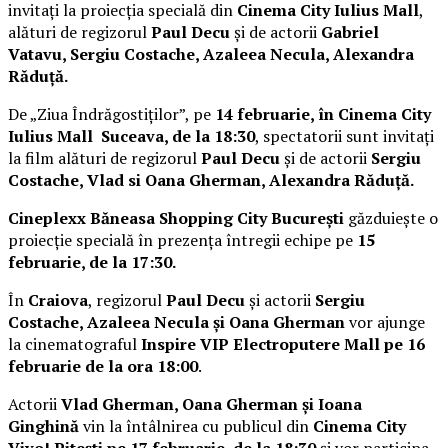
invitați la proiecția specială din
Cinema City Iulius Mall
,
alături de regizorul
Paul Decu
și de actorii
Gabriel
Vatavu, Sergiu Costache, Azaleea Necula, Alexandra
Răduță.
De „Ziua Îndrăgostiților”, pe
14 februarie, în Cinema City
Iulius Mall Suceava, de la 18:30
, spectatorii sunt invitați
la film alături de regizorul
Paul Decu
și de actorii
Sergiu
Costache, Vlad si Oana Gherman, Alexandra Răduță.
Cineplexx Băneasa Shopping City București
găzduiește o
proiecție specială în prezența întregii echipe pe
15
februarie, de la 17:30.
În
Craiova
, regizorul
Paul Decu
și actorii
Sergiu
Costache, Azaleea Necula și Oana Gherman
vor ajunge
la cinematograful
Inspire VIP Electroputere Mall pe 16
februarie de la ora 18:00
.
Actorii
Vlad Gherman, Oana Gherman și Ioana
Ginghină
vin la întâlnirea cu publicul din
Cinema City
Vivo! Pitești pe 17 februarie, de la 18:30
și vor participa