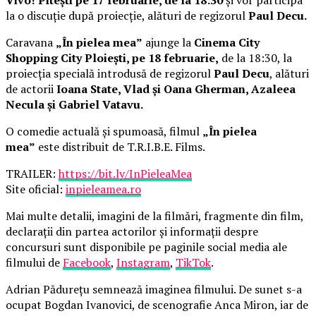
la o discuție după proiecție, alături de regizorul
Paul Decu.
Caravana
„În pielea mea”
ajunge la
Cinema City
Shopping City Ploiești, pe 18 februarie,
de la 18:30, la
proiecția specială introdusă de regizorul
Paul Decu
, alături
de actorii
Ioana State, Vlad și Oana Gherman, Azaleea
Necula și Gabriel Vatavu.
O comedie actuală și spumoasă, filmul
„În pielea
mea”
este distribuit de T.R.I.B.E. Films.
TRAILER:
https://bit.ly/InPieleaMea
Site oficial:
inpieleamea.ro
Mai multe detalii, imagini de la filmări, fragmente din film,
declarații din partea actorilor și informații despre
concursuri sunt disponibile pe paginile social media ale
filmului de
Facebook
,
Instagram
,
TikTok
.
Adrian Pădurețu semnează imaginea filmului. De sunet s-a
ocupat Bogdan Ivanovici, de scenografie Anca Miron, iar de