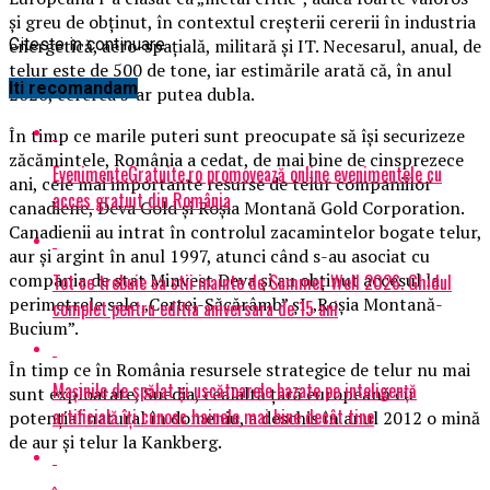
şi greu de obţinut, în contextul creşterii cererii în industria
energetică, aero-spaţială, militară şi IT. Necesarul, anual, de
Citeste in continuare
telur este de 500 de tone, iar estimările arată că, în anul
Iti recomandam
2020, cererea s-ar putea dubla.
În timp ce marile puteri sunt preocupate să îşi securizeze
zăcămintele, România a cedat, de mai bine de cinsprezece
EvenimenteGratuite.ro promovează online evenimentele cu
ani, cele mai importante resurse de telur companiilor
acces gratuit din România
canadiene, Deva Gold şi Roşia Montană Gold Corporation.
Canadienii au intrat în controlul zacamintelor bogate telur,
aur şi argint în anul 1997, atunci când s-au asociat cu
compania de stat Minvest Deva şi au obţinut accesul la
Tot ce trebuie sa stii inainte de Summer Well 2026. Ghidul
perimetrele sale „Certej-Săcărâmb” şI „Roşia Montană-
complet pentru editia aniversara de 15 ani
Bucium”.
În timp ce în România resursele strategice de telur nu mai
Mașinile de spălat și uscătoarele bazate pe inteligență
sunt exploatate, Suedia, cealaltă ţară europeană cu
artificială îți cunosc hainele mai bine decât tine
potenţial natural în domeniu, a deschis în anul 2012 o mină
de aur şi telur la Kankberg.