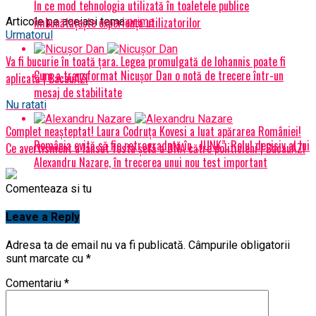
În ce mod tehnologia utilizată în toaletele publice
îmbunătățește experiența utilizatorilor
Articole pe aceiasi tema:
prima
Urmatorul
Va fi bucurie în toată țara. Legea promulgată de Iohannis poate fi
Cum a transformat Nicușor Dan o notă de trecere într-un
aplicată | BacauAZI
mesaj de stabilitate
Nu ratati
Complet neașteptat! Laura Codruța Kovesi a luat apărarea României!
România evită să fie retrogradată în „JUNK”. Rolul decisiv al lui
Ce avertisment a lansat fosta șefă a DNA către politicieni | BacauAZI
Alexandru Nazare, în trecerea unui nou test important
Comenteaza si tu
Leave a Reply
Adresa ta de email nu va fi publicată.
Câmpurile obligatorii
sunt marcate cu
*
Comentariu
*