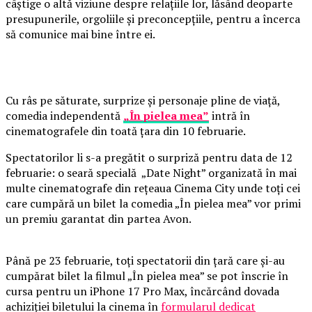
câștige o altă viziune despre relațiile lor, lăsând deoparte
presupunerile, orgoliile și preconcepțiile, pentru a încerca
să comunice mai bine între ei.
Cu râs pe săturate, surprize și personaje pline de viață,
comedia independentă
„În pielea mea”
intră în
cinematografele din toată țara din 10 februarie.
Spectatorilor li s-a pregătit o surpriză pentru data de 12
februarie: o seară specială „Date Night” organizată în mai
multe cinematografe din rețeaua Cinema City unde toți cei
care cumpără un bilet la comedia „În pielea mea” vor primi
un premiu garantat din partea Avon.
Până pe 23 februarie, toți spectatorii din țară care și-au
cumpărat bilet la filmul „În pielea mea” se pot înscrie în
cursa pentru un iPhone 17 Pro Max, încărcând dovada
achiziției biletului la cinema în
formularul dedicat