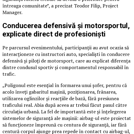
întreaga comunitate”, a precizat Teodor Filip, Project
Manager.
Conducerea defensivă și motorsportul,
explicate direct de profesioniști
Pe parcursul evenimentului, participanții au avut ocazia să
interacționeze cu instructori auto, specialiști în conducere
defensivă și piloți de motorsport, care au explicat diferența
dintre condusul sportiv și comportamentul responsabil în
trafic.
„Poligonul este esențial în formarea unui șofer, pentru că
acolo înveți gabaritul mașinii, poziționarea, frânarea,
utilizarea oglinzilor și reacțiile de bază, fără presiunea
traficului real. Abia după aceea ar trebui făcut pasul către
circulația urbană. La fel de importantă este și înțelegerea
sistemelor de siguranță ale mașinii: airbag-ul este proiectat
să funcționeze împreună cu centura de siguranță, iar fără
centură corpul ajunge prea repede în contact cu airbag-ul,