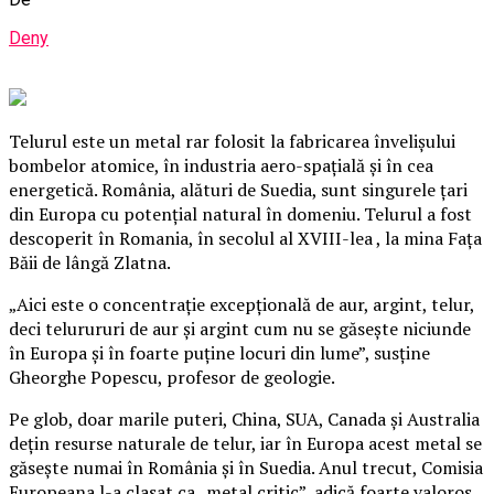
Deny
Telurul este un metal rar folosit la fabricarea învelişului
bombelor atomice, în industria aero-spaţială şi în cea
energetică. România, alături de Suedia, sunt singurele ţari
din Europa cu potenţial natural în domeniu. Telurul a fost
descoperit în Romania, în secolul al XVIII-lea , la mina Faţa
Băii de lângă Zlatna.
„Aici este o concentraţie excepţională de aur, argint, telur,
deci telurururi de aur şi argint cum nu se găseşte niciunde
în Europa şi în foarte puţine locuri din lume”, susţine
Gheorghe Popescu, profesor de geologie.
Pe glob, doar marile puteri, China, SUA, Canada şi Australia
deţin resurse naturale de telur, iar în Europa acest metal se
găseşte numai în România şi în Suedia. Anul trecut, Comisia
Europeana l-a clasat ca „metal critic”, adică foarte valoros