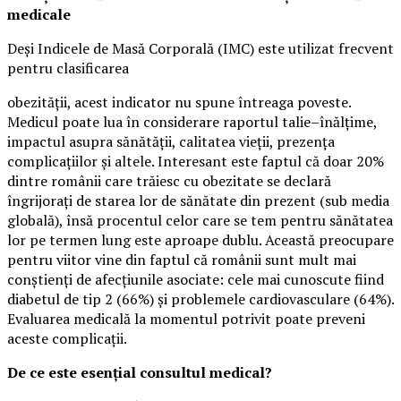
medicale
Deși Indicele de Masă Corporală (IMC) este utilizat frecvent
pentru clasificarea
obezității, acest indicator nu spune întreaga poveste.
Medicul poate lua în considerare raportul talie–înălțime,
impactul asupra sănătății, calitatea vieții, prezența
complicațiilor și altele. Interesant este faptul că doar 20%
dintre românii care trăiesc cu obezitate se declară
îngrijorați de starea lor de sănătate din prezent (sub media
globală), însă procentul celor care se tem pentru sănătatea
lor pe termen lung este aproape dublu. Această preocupare
pentru viitor vine din faptul că românii sunt mult mai
conștienți de afecțiunile asociate: cele mai cunoscute fiind
diabetul de tip 2 (66%) și problemele cardiovasculare (64%).
Evaluarea medicală la momentul potrivit poate preveni
aceste complicații.
De ce este esențial consultul medical?