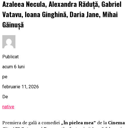
Azaleea Necula, Alexandra Răduță, Gabriel
Vatavu, Ioana Ginghină, Daria Jane, Mihai
Găinușă
Publicat
acum 6 luni
pe
februarie 11, 2026
De
native
Premiera de gală a comediei
„În pielea mea”
de la
Cinema