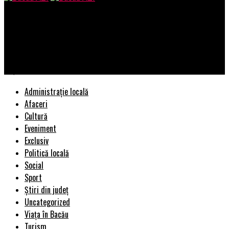
Bacau AZI
Bogația pe care o deține România, fără să știe. În Europa se
găsește doar la noi și la suedezi. Este foarte valoros şi greu de
obţinut | BacauAZI
Administrație locală
Afaceri
Cultură
Eveniment
Exclusiv
Politică locală
Social
Sport
Știri din județ
Uncategorized
Viața în Bacău
Turism