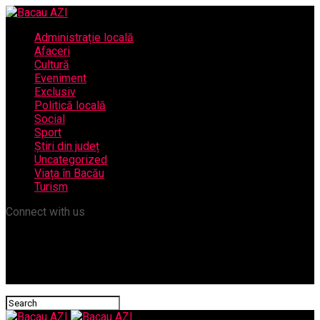
Administrație locală
Afaceri
Cultură
Eveniment
Exclusiv
Politică locală
Social
Sport
Știri din județ
Uncategorized
Viața în Bacău
Turism
Connect with us