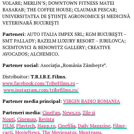
VOLARE; MERLIN’S; DOWNTOWN FITNESS MATEI
BASARAB; THE COFFEE HOUSE; CLAUMAR PESCAR;
UNIVERSITATEA DE ȘTIINȚE AGRONOMICE ȘI MEDICINĂ
VETERINARĂ BUCUREȘTI
Parteneri
: AUTO ITALIA IMPEX SRL; KGM BUCUREȘTI –
SMT PALLADY; RAZELM LUXURY RESORT – JURILOVCA;
SCEMTOVICI & BENOWITZ GALLERY; CREATIVE
AVOCADOS; ALCHEMICO.
Partener social
: Asociația „România Zâmbește”.
Distribuitor:
T.R.I.B.E. Films
.
www.facebook.com/TribeFilms.ro
–
www.instagram.com/tribefilms.ro/
Partener media principal
:
VIRGIN RADIO ROMANIA
Parteneri media
:
CineFan
,
News.ro
,
Zile și
Nopți
,
Cinemap
,
Revista
FILM
,
Playtech
,
Happ.ro
,
Cinefilia
,
Daily Magazine
,
Filme-
carti
,
MovieNews
,
The Movienator
,
Munteanu
.