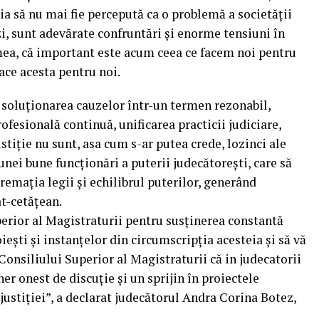
ia să nu mai fie percepută ca o problemă a societății
zi, sunt adevărate confruntări și enorme tensiuni în
mea, că important este acum ceea ce facem noi pentru
ace acesta pentru noi.
e, soluționarea cauzelor într-un termen rezonabil,
ofesională continuă, unificarea practicii judiciare,
stiție nu sunt, asa cum s-ar putea crede, lozinci ale
unei bune funcționări a puterii judecătorești, care să
premația legii și echilibrul puterilor, generând
at-cetățean.
rior al Magistraturii pentru susținerea constantă
iești și instanțelor din circumscripția acesteia și să vă
onsiliului Superior al Magistraturii că in judecatorii
er onest de discuție și un sprijin în proiectele
stiției”, a declarat judecătorul Andra Corina Botez,