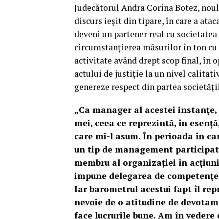
Judecătorul Andra Corina Botez, noul 
discurs ieșit din tipare, în care a ata
deveni un partener real cu societatea
circumstanțierea măsurilor în ton cu
activitate având drept scop final, în 
actului de justiție la un nivel calitati
genereze respect din partea societății
„Ca manager al acestei instanțe,
mei, ceea ce reprezintă, în esenț
care mi-l asum. În perioada în ca
un tip de management participativ,
membru al organizației în acțiuni
impune delegarea de competențe în
Iar barometrul acestui fapt îl rep
nevoie de o atitudine de devotame
face lucrurile bune. Am în vedere 