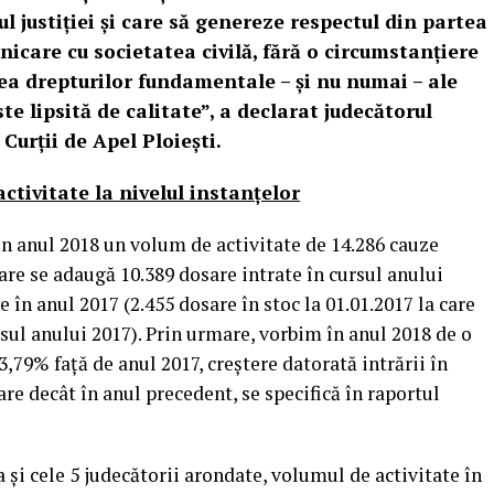
ul justiției și care să genereze respectul din partea
unicare cu societatea civilă, fără o circumstanțiere
ea drepturilor fundamentale – și nu numai – ale
te lipsită de calitate”, a declarat judecătorul
Curții de Apel Ploiești.
activitate la nivelul instanţelor
 în anul 2018 un volum de activitate de 14.286 cauze
care se adaugă 10.389 dosare intrate în cursul anului
e în anul 2017 (2.455 dosare în stoc la 01.01.2017 la care
sul anului 2017). Prin urmare, vorbim în anul 2018 de o
3,79% faţă de anul 2017, creştere datorată intrării în
re decât în anul precedent, se specifică în raportul
 şi cele 5 judecătorii arondate, volumul de activitate în