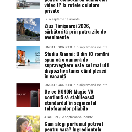
video IP la retele celulare
private
o săptămână inainte
Ziua Timișoarei 2026,
sărbătorită prin patru zile de
evenimente
UNCATEGORIZED
o săptămână inainte
Studiu Xiaomi: 9 din 10 români
spun că o cameră de
supraveghere este cel mai util
dispozitiv atunci când pleacă
în vacanță
UNCATEGORIZED
o săptămână inainte
De ce HONOR Magic V6
continuă să stabilească
standardul în segmentul
telefoanelor pliabile
AFACERI
o săptămână inainte
Cum alegi parfumul potrivit
pentru vară? Ingredientele