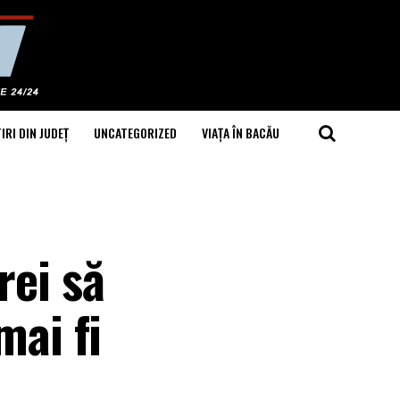
IRI DIN JUDEȚ
UNCATEGORIZED
VIAȚA ÎN BACĂU
rei să
mai fi