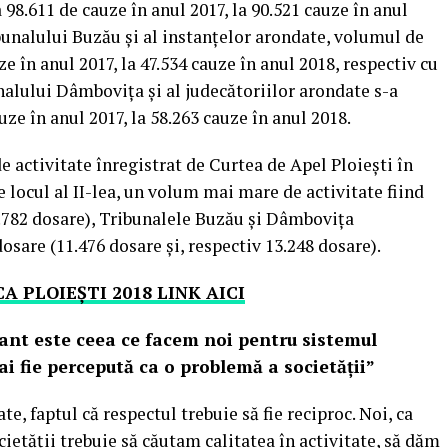
 98.611 de cauze în anul 2017, la 90.521 cauze în anul
ibunalului Buzău şi al instanţelor arondate, volumul de
ze în anul 2017, la 47.534 cauze în anul 2018, respectiv cu
nalului Dâmboviţa şi al judecătoriilor arondate s-a
uze în anul 2017, la 58.263 cauze în anul 2018.
 activitate înregistrat de Curtea de Apel Ploieşti în
 locul al II-lea, un volum mai mare de activitate fiind
2.782 dosare), Tribunalele Buzău şi Dâmboviţa
sare (11.476 dosare şi, respectiv 13.248 dosare).
 PLOIEȘTI 2018 LINK AICI
tant este ceea ce facem noi pentru sistemul
mai fie percepută ca o problemă a societății”
e, faptul că respectul trebuie să fie reciproc. Noi, ca
cietății trebuie să căutam calitatea în activitate, să dăm