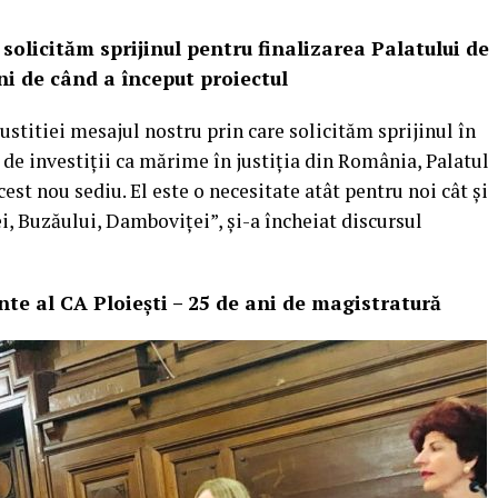
ă solicităm sprijinul pentru finalizarea Palatului de
ani de când a început proiectul
stitiei mesajul nostru prin care solicităm sprijinul în
v de investiții ca mărime în justiția din România, Palatul
est nou sediu. El este o necesitate atât pentru noi cât și
i, Buzăului, Damboviței”, și-a încheiat discursul
te al CA Ploiești – 25 de ani de magistratură