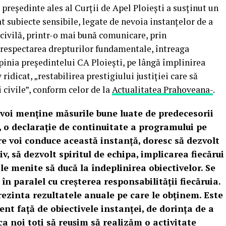
președinte ales al Curții de Apel Ploiești a susținut un
cat subiecte sensibile, legate de nevoia instanțelor de a
 civilă, printr-o mai bună comunicare, prin
 respectarea drepturilor fundamentale, întreaga
opinia președintelui CA Ploiești, pe lângă împlinirea
v ridicat, „restabilirea prestigiului justiției care să
 civile”, conform celor de la
Actualitatea Prahoveana-
.
 voi menține măsurile bune luate de predecesorii
ă, o declarație de continuitate a programului pe
re voi conduce această instanță, doresc să dezvolt
 să dezvolt spiritul de echipa, implicarea fiecărui
le menite să ducă la îndeplinirea obiectivelor. Se
 paralel cu creșterea responsabilității fiecăruia.
rezinta rezultatele anuale pe care le obținem. Este
nt față de obiectivele instanței, de dorința de a
ca noi toți să reușim să realizăm o activitate