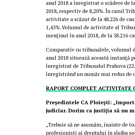
anul 2018 a înregistrat o scădere de la
2018, respectiv de 8,20%. În cazul Tr
activitate a scăzut de la 48.226 de cau
1,43%. Volumul de activitate al Tribu
menţinut în anul 2018, de la 58.216 ca
Comparativ cu tribunalele, volumul de
anul 2018 situează această instanţă pe
înregistrat de Tribunalul Prahova (2
înregistrând un număr mai redus de do
RAPORT COMPLET ACTIVITATE CA
Președintele CA Ploiești: „Impor
judiciar. Dorim ca justiția să nu 
„Trebuie să ne asumăm, înainte de toat
profesioniști ai dreptului în slujba so