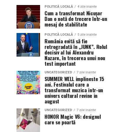
POLITICĂ LOCALĂ
4 zile inainte
Cum a transformat Nicușor
Dan o notă de trecere într-un
mesaj de stabilitate
POLITICĂ LOCALĂ
5 zile inainte
România evită să fie
retrogradată în „JUNK”. Rolul
decisiv al lui Alexandru
Nazare, în trecerea unui nou
test important
UNCATEGORIZED
7 zile inainte
SUMMER WELL implineste 15
ani. Festivalul care a
transformat muzica intr-un
univers cultural revine in
august
UNCATEGORIZED
7 zile inainte
HONOR Magic V6: designul
care se poartă