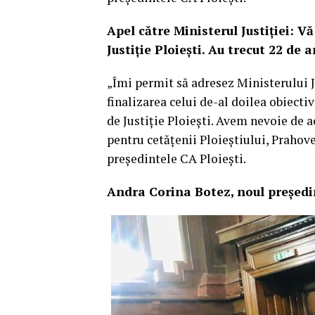
Apel către Ministerul Justiției: V
Justiție Ploiești. Au trecut 22 de 
„Îmi permit să adresez Ministerului Ju
finalizarea celui de-al doilea obiecti
de Justiție Ploiești. Avem nevoie de ac
pentru cetățenii Ploieștiului, Prahove
președintele CA Ploiești.
Andra Corina Botez, noul președin