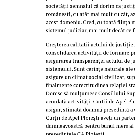
societății semnalul că dorim ca justiț
românesti, cu atât mai mult cu cât, a
acest domeniu. Cred, cu toată ființa 
sistemul judiciar, mai mult decât ce f
Creșterea calității actului de justiți
consolidarea activității de formare pr
asigurarea transparenței actului de ju
sistemului. Sunt cerințe naturale ale 
asigure un climat social civilizat, su
finalmente corectitudinea relației st
Doresc să mulțumesc Consiliului Supe
acordată activității Curții de Apel Plo
asigur, stimată doamnă presedintă a C
Curții de Apel Ploiești aveți un parten
dumneavoastră pentru bunul mers al ju
președintele CA Ploiești.