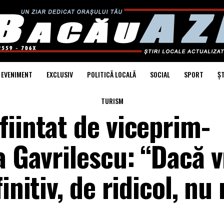
EVENIMENT
EXCLUSIV
POLITICĂ LOCALĂ
SOCIAL
SPORT
ȘT
TURISM
iintat de viceprim-
a Gavrilescu: “Dacă v
initiv, de ridicol, nu 