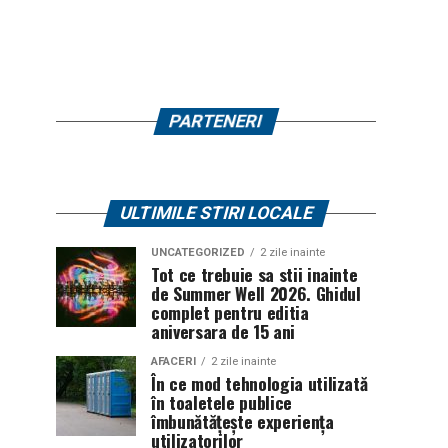
PARTENERI
ULTIMILE STIRI LOCALE
UNCATEGORIZED
2 zile inainte
Tot ce trebuie sa stii inainte
de Summer Well 2026. Ghidul
complet pentru editia
aniversara de 15 ani
AFACERI
2 zile inainte
În ce mod tehnologia utilizată
în toaletele publice
îmbunătățește experiența
utilizatorilor