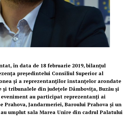
ntat, în data de 18 februarie 2019, bilanțul
rezența președintelui Consiliul Superior al
vonea și a reprezentanților instanțelor arondate
e și tribunalele din județele Dâmbovița, Buzău și
a eveniment au participat reprezentanți ai
ie Prahova, Jandarmeriei, Baroului Prahova și un
 au umplut sala Marea Unire din cadrul Palatului