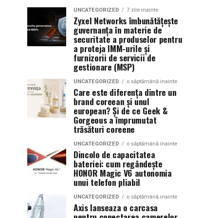
UNCATEGORIZED
7 zile inainte
Zyxel Networks îmbunătățește
guvernanța în materie de
securitate a produselor pentru
a proteja IMM-urile și
furnizorii de servicii de
gestionare (MSP)
UNCATEGORIZED
o săptămână inainte
Care este diferența dintre un
brand coreean și unul
european? Și de ce Geek &
Gorgeous a împrumutat
trăsături coreene
UNCATEGORIZED
o săptămână inainte
Dincolo de capacitatea
bateriei: cum regândește
HONOR Magic V6 autonomia
unui telefon pliabil
UNCATEGORIZED
o săptămână inainte
Axis lanseaza o carcasa
pentru conectarea camerelor