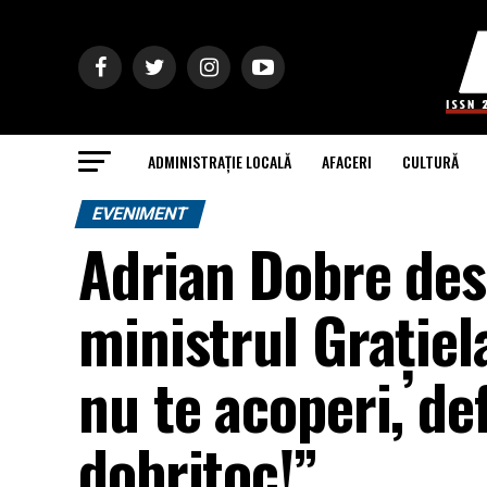
ADMINISTRAȚIE LOCALĂ
AFACERI
CULTURĂ
EVENIMENT
Adrian Dobre desf
ministrul Grațiel
nu te acoperi, def
dobritoc!”