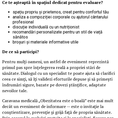
Ce te așteaptă în spațiul dedicat pentru evaluare?
spațiu propriu și prietenos, creat pentru confortul tău
analiza a compoziției corporale cu ajutorul cântarului
profesional
discuție individuală cu un nutriționist
recomandări personalizate pentru un stil de viață
sănătos
broșuri și materiale informative utile
De ce să participi?
Pentru mulți oameni, un astfel de eveniment reprezintă
primul pas spre înțelegerea reală a propriei stări de
sănătate. Dialogul cu un specialist te poate ajuta să clarifici
ceea ce simți, să îți validezi eforturile depuse și să primești
îndrumări sigure, bazate pe dovezi științifice, adaptate
nevoilor tale.
Caravana medicală „Obezitatea este o boală” este mai mult
decât un eveniment de informare — este o invitație la
conștientizare, prevenție și grijă față de propria sănătate.
Prin accesul la evaluări gratuite și la specialiști, fiecare pas