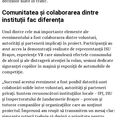
deciziilor luate în trafic.
Comunitatea și colaborarea dintre
instituții fac diferența
Unul dintre cele mai importante elemente ale
evenimentului a fost colaborarea dintre voluntari,
autorități și partenerii implicați în proiect. Participanții au
avut acces la demonstrații realizate de reprezentanții ISU
Brașov, experiențe VR care simulează efectele consumului
de alcool și ale distragerii atenției la volan, sesiuni dedicate
siguranței copiilor în mașină și expoziții de automobile de
competiție.
„Succesul acestui eveniment a fost posibil datorită unei
colaborări solide între voluntari, autorități și parteneri
privați. Suntem recunoscători instituțiilor locale – IPJ, ISU
și Inspectoratului de Jandarmerie Brașov – precum și
tuturor companiilor și organizațiilor care au susținut
proiectul. Împreună am reușit să transmitem un mesaj clar:
siguranța rutieră trebuie să devină o prioritate pentru