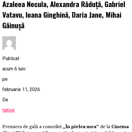
Azaleea Necula, Alexandra Răduță, Gabriel
Vatavu, Ioana Ginghină, Daria Jane, Mihai
Găinușă
Publicat
acum 6 luni
pe
februarie 11, 2026
De
native
Premiera de gală a comediei
„În pielea mea”
de la
Cinema