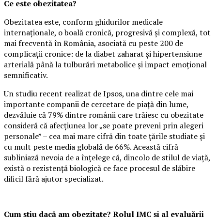
Ce este obezitatea?
Obezitatea este, conform ghidurilor medicale
internaționale, o boală cronică, progresivă și complexă, tot
mai frecventă în România, asociată cu peste 200 de
complicații cronice: de la diabet zaharat și hipertensiune
arterială până la tulburări metabolice și impact emoțional
semnificativ.
Un studiu recent realizat de Ipsos, una dintre cele mai
importante companii de cercetare de piață din lume,
dezvăluie că 79% dintre românii care trăiesc cu obezitate
consideră că afecțiunea lor „se poate preveni prin alegeri
personale” – cea mai mare cifră din toate țările studiate și
cu mult peste media globală de 66%. Această cifră
subliniază nevoia de a înțelege că, dincolo de stilul de viață,
există o rezistență biologică ce face procesul de slăbire
dificil fără ajutor specializat.
Cum știu dacă am obezitate? Rolul IMC și al evaluării