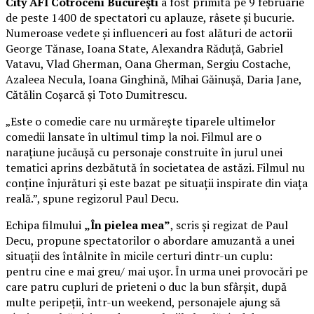
City AFI Cotroceni București
a fost primită pe 9 februarie
de peste 1400 de spectatori cu aplauze, râsete și bucurie.
Numeroase vedete și influenceri au fost alături de actorii
George Tănase, Ioana State, Alexandra Răduță, Gabriel
Vatavu, Vlad Gherman, Oana Gherman, Sergiu Costache,
Azaleea Necula, Ioana Ginghină, Mihai Găinușă, Daria Jane,
Cătălin Coșarcă și Toto Dumitrescu.
„Este o comedie care nu urmărește tiparele ultimelor
comedii lansate în ultimul timp la noi. Filmul are o
narațiune jucăușă cu personaje construite în jurul unei
tematici aprins dezbătută în societatea de astăzi. Filmul nu
conține înjurături și este bazat pe situații inspirate din viața
reală.”, spune regizorul Paul Decu.
Echipa filmului
„În pielea mea”
, scris și regizat de Paul
Decu, propune spectatorilor o abordare amuzantă a unei
situații des întâlnite în micile certuri dintr-un cuplu:
pentru cine e mai greu/ mai ușor. În urma unei provocări pe
care patru cupluri de prieteni o duc la bun sfârșit, după
multe peripeții, într-un weekend, personajele ajung să