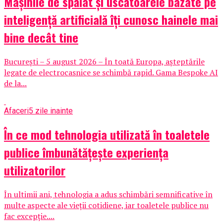
Mașinile de spălat și uscătoarele bazate pe
inteligență artificială îți cunosc hainele mai
bine decât tine
București – 5 august 2026 – În toată Europa, așteptările
legate de electrocasnice se schimbă rapid. Gama Bespoke AI
de la...
Afaceri
5 zile inainte
În ce mod tehnologia utilizată în toaletele
publice îmbunătățește experiența
utilizatorilor
În ultimii ani, tehnologia a adus schimbări semnificative în
multe aspecte ale vieții cotidiene, iar toaletele publice nu
fac excepție....