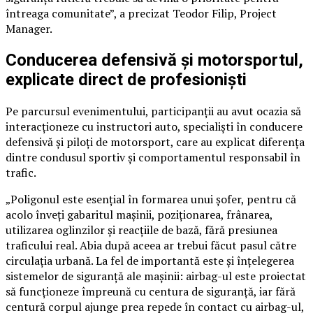
întreaga comunitate”, a precizat Teodor Filip, Project
Manager.
Conducerea defensivă și motorsportul,
explicate direct de profesioniști
Pe parcursul evenimentului, participanții au avut ocazia să
interacționeze cu instructori auto, specialiști în conducere
defensivă și piloți de motorsport, care au explicat diferența
dintre condusul sportiv și comportamentul responsabil în
trafic.
„Poligonul este esențial în formarea unui șofer, pentru că
acolo înveți gabaritul mașinii, poziționarea, frânarea,
utilizarea oglinzilor și reacțiile de bază, fără presiunea
traficului real. Abia după aceea ar trebui făcut pasul către
circulația urbană. La fel de importantă este și înțelegerea
sistemelor de siguranță ale mașinii: airbag-ul este proiectat
să funcționeze împreună cu centura de siguranță, iar fără
centură corpul ajunge prea repede în contact cu airbag-ul,