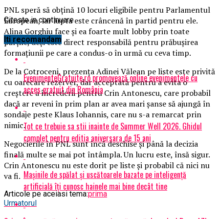
PNL speră să obţină 10 locuri eligibile pentru Parlamentul
European, iar lupta este crâncenă în partid pentru ele.
Citeste in continuare
Alina Gorghiu face şi ea foarte mult lobby prin toate
Iti recomandam
părţile, deşi este direct responsabilă pentru prăbuşirea
formaţiunii pe care a condus-o în urmă cu ceva timp.
De la Cotroceni, prezenţa Adinei Vălean pe liste este privită
EvenimenteGratuite.ro promovează online evenimentele cu
cu oarecare rezerver, dar acceptată pentru a evita o
acces gratuit din România
creştere a încrederii pentru Crin Antonescu, care probabil
dacă ar reveni în prim plan ar avea mari şanse să ajungă în
sondaje peste Klaus Iohannis, care nu s-a remarcat prin
nimic.
Tot ce trebuie sa stii inainte de Summer Well 2026. Ghidul
complet pentru editia aniversara de 15 ani
Negocierile în PNL sunt încă deschise şi până la decizia
finală multe se mai pot întâmpla. Un lucru este, însă sigur.
Crin Antonescu nu este dorit pe liste şi probabil că nici nu
Mașinile de spălat și uscătoarele bazate pe inteligență
va fi.
artificială îți cunosc hainele mai bine decât tine
Articole pe aceiasi tema:
prima
Urmatorul