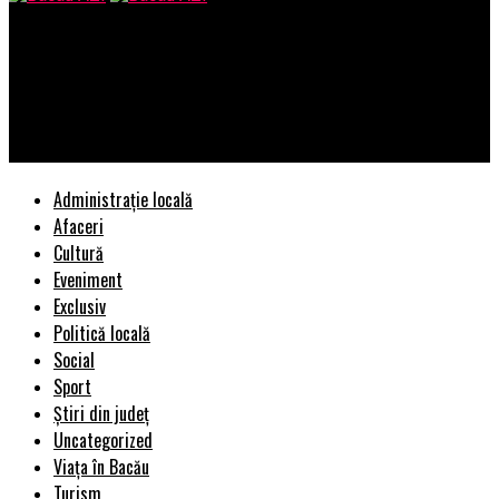
Bacau AZI
Iohannis a dat ordinul! Ce au decis cei de la PNL în legătură cu
Crin Antonescu! Decizia a luat prin surprindere tot Cotroceniul
| BacauAZI
Administrație locală
Afaceri
Cultură
Eveniment
Exclusiv
Politică locală
Social
Sport
Știri din județ
Uncategorized
Viața în Bacău
Turism