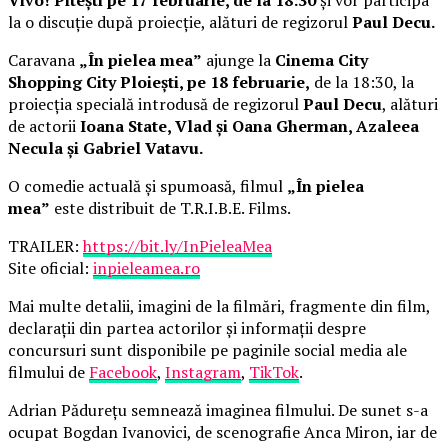
la o discuție după proiecție, alături de regizorul
Paul Decu.
Caravana
„În pielea mea”
ajunge la
Cinema City
Shopping City Ploiești, pe 18 februarie,
de la 18:30, la
proiecția specială introdusă de regizorul
Paul Decu
, alături
de actorii
Ioana State, Vlad și Oana Gherman, Azaleea
Necula și Gabriel Vatavu.
O comedie actuală și spumoasă, filmul
„În pielea
mea”
este distribuit de T.R.I.B.E. Films.
TRAILER:
https://bit.ly/InPieleaMea
Site oficial:
inpieleamea.ro
Mai multe detalii, imagini de la filmări, fragmente din film,
declarații din partea actorilor și informații despre
concursuri sunt disponibile pe paginile social media ale
filmului de
Facebook
,
Instagram
,
TikTok
.
Adrian Pădurețu semnează imaginea filmului. De sunet s-a
ocupat Bogdan Ivanovici, de scenografie Anca Miron, iar de