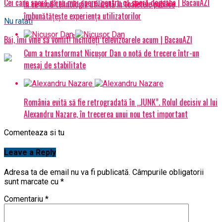
Cei care speră să nu mai spere, pentru că speră degeaba | BacauAZI
În ce mod tehnologia utilizată în toaletele publice
îmbunătățește experiența utilizatorilor
Nu ratati
Băi, îmi vine să vomit! Închideți televizoarele acum | BacauAZI
Cum a transformat Nicușor Dan o notă de trecere într-un
mesaj de stabilitate
România evită să fie retrogradată în „JUNK”. Rolul decisiv al lui
Alexandru Nazare, în trecerea unui nou test important
Comenteaza si tu
Leave a Reply
Adresa ta de email nu va fi publicată.
Câmpurile obligatorii
sunt marcate cu
*
Comentariu
*