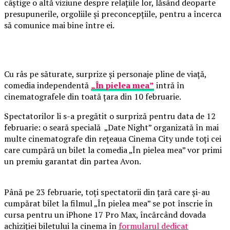
câștige o altă viziune despre relațiile lor, lăsând deoparte
presupunerile, orgoliile și preconcepțiile, pentru a încerca
să comunice mai bine între ei.
Cu râs pe săturate, surprize și personaje pline de viață,
comedia independentă
„În pielea mea”
intră în
cinematografele din toată țara din 10 februarie.
Spectatorilor li s-a pregătit o surpriză pentru data de 12
februarie: o seară specială „Date Night” organizată în mai
multe cinematografe din rețeaua Cinema City unde toți cei
care cumpără un bilet la comedia „În pielea mea” vor primi
un premiu garantat din partea Avon.
Până pe 23 februarie, toți spectatorii din țară care și-au
cumpărat bilet la filmul „În pielea mea” se pot înscrie în
cursa pentru un iPhone 17 Pro Max, încărcând dovada
achiziției biletului la cinema în
formularul dedicat