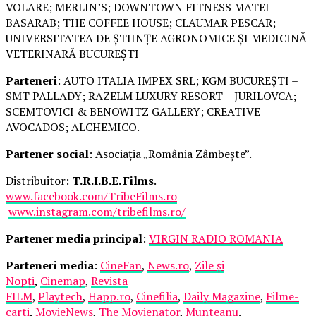
VOLARE; MERLIN’S; DOWNTOWN FITNESS MATEI
BASARAB; THE COFFEE HOUSE; CLAUMAR PESCAR;
UNIVERSITATEA DE ȘTIINȚE AGRONOMICE ȘI MEDICINĂ
VETERINARĂ BUCUREȘTI
Parteneri
: AUTO ITALIA IMPEX SRL; KGM BUCUREȘTI –
SMT PALLADY; RAZELM LUXURY RESORT – JURILOVCA;
SCEMTOVICI & BENOWITZ GALLERY; CREATIVE
AVOCADOS; ALCHEMICO.
Partener social
: Asociația „România Zâmbește”.
Distribuitor:
T.R.I.B.E. Films
.
www.facebook.com/TribeFilms.ro
–
www.instagram.com/tribefilms.ro/
Partener media principal
:
VIRGIN RADIO ROMANIA
Parteneri media
:
CineFan
,
News.ro
,
Zile și
Nopți
,
Cinemap
,
Revista
FILM
,
Playtech
,
Happ.ro
,
Cinefilia
,
Daily Magazine
,
Filme-
carti
,
MovieNews
,
The Movienator
,
Munteanu
.