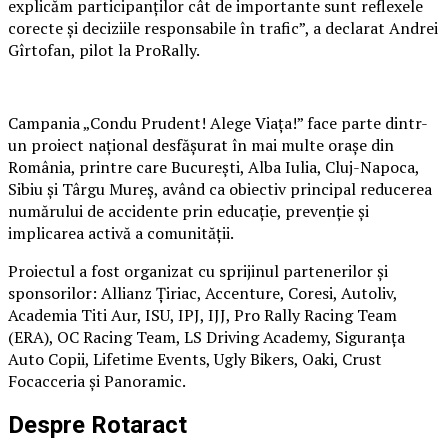
explicăm participanților cât de importante sunt reflexele
corecte și deciziile responsabile în trafic”, a declarat Andrei
Gîrtofan, pilot la ProRally.
Campania „Condu Prudent! Alege Viața!” face parte dintr-
un proiect național desfășurat în mai multe orașe din
România, printre care București, Alba Iulia, Cluj-Napoca,
Sibiu și Târgu Mureș, având ca obiectiv principal reducerea
numărului de accidente prin educație, prevenție și
implicarea activă a comunității.
Proiectul a fost organizat cu sprijinul partenerilor și
sponsorilor: Allianz Țiriac, Accenture, Coresi, Autoliv,
Academia Titi Aur, ISU, IPJ, IJJ, Pro Rally Racing Team
(ERA), OC Racing Team, LS Driving Academy, Siguranța
Auto Copii, Lifetime Events, Ugly Bikers, Oaki, Crust
Focacceria și Panoramic.
Despre Rotaract