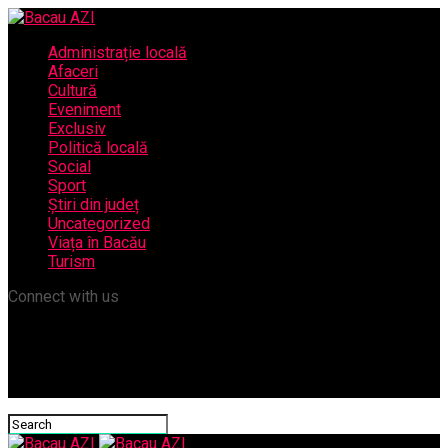
Administrație locală
Afaceri
Cultură
Eveniment
Exclusiv
Politică locală
Social
Sport
Știri din județ
Uncategorized
Viața în Bacău
Turism
Connect with us