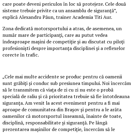
care poate deveni periculos în loc să protejeze. Cele două
sisteme trebuie privite ca un ansamblu de siguranță”,
explică Alexandru Păun, trainer Academia Titi Aur.
Zona dedicată motorsportului a atras, de asemenea, un
număr mare de participanți, care au putut vedea
îndeaproape mașini de competiție și au discutat cu piloți
profesioniști despre importanța disciplinei și a reflexelor
corecte în trafic.
„Cele mai multe accidente se produc pentru că oamenii
sunt grăbiți și conduc sub presiunea timpului. Noi încercăm
să le transmitem că viața de zi cu zi nu este o probă
specială de raliu și că prioritatea trebuie să fie întotdeauna
siguranța. Am venit la acest eveniment pentru a fi mai
aproape de comunitatea din Brașov și pentru a le arăta
oamenilor că motorsportul înseamnă, înainte de toate,
disciplină, responsabilitate și siguranță. Pe lângă
prezentarea mașinilor de competiție, încercăm să le