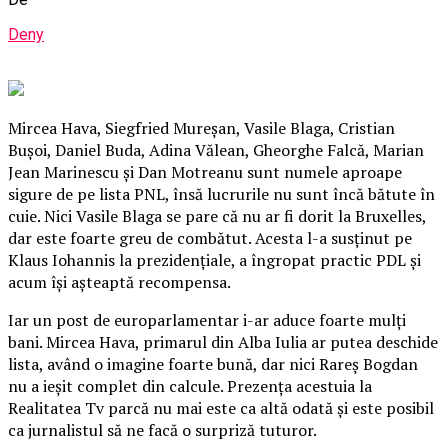
Deny
Mircea Hava, Siegfried Mureşan, Vasile Blaga, Cristian
Buşoi, Daniel Buda, Adina Vălean, Gheorghe Falcă, Marian
Jean Marinescu şi Dan Motreanu sunt numele aproape
sigure de pe lista PNL, însă lucrurile nu sunt încă bătute în
cuie. Nici Vasile Blaga se pare că nu ar fi dorit la Bruxelles,
dar este foarte greu de combătut. Acesta l-a susţinut pe
Klaus Iohannis la prezidenţiale, a îngropat practic PDL şi
acum îşi aşteaptă recompensa.
Iar un post de europarlamentar i-ar aduce foarte mulţi
bani. Mircea Hava, primarul din Alba Iulia ar putea deschide
lista, având o imagine foarte bună, dar nici Rareş Bogdan
nu a ieşit complet din calcule. Prezenţa acestuia la
Realitatea Tv parcă nu mai este ca altă odată şi este posibil
ca jurnalistul să ne facă o surpriză tuturor.