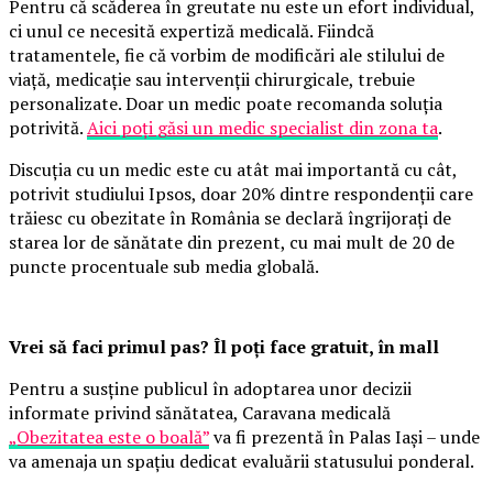
Pentru că scăderea în greutate nu este un efort individual,
ci unul ce necesită expertiză medicală. Fiindcă
tratamentele, fie că vorbim de modificări ale stilului de
viață, medicație sau intervenții chirurgicale, trebuie
personalizate. Doar un medic poate recomanda soluția
potrivită.
Aici poți găsi un medic specialist din zona ta
.
Discuția cu un medic este cu atât mai importantă cu cât,
potrivit studiului Ipsos, doar 20% dintre respondenții care
trăiesc cu obezitate în România se declară îngrijorați de
starea lor de sănătate din prezent, cu mai mult de 20 de
puncte procentuale sub media globală.
Vrei să faci primul pas? Îl poți face gratuit, în mall
Pentru a susține publicul în adoptarea unor decizii
informate privind sănătatea, Caravana medicală
„Obezitatea este o boală”
va fi prezentă în Palas Iași – unde
va amenaja un spațiu dedicat evaluării statusului ponderal.