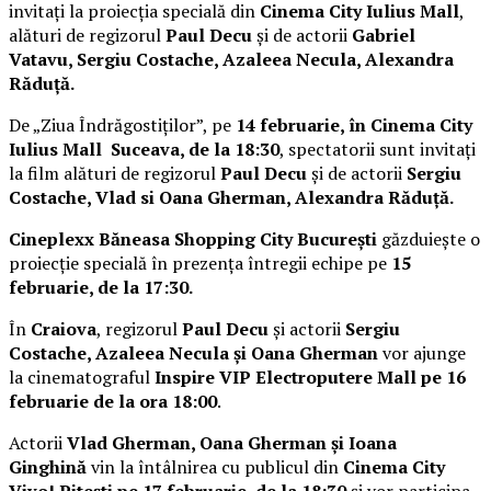
invitați la proiecția specială din
Cinema City Iulius Mall
,
alături de regizorul
Paul Decu
și de actorii
Gabriel
Vatavu, Sergiu Costache, Azaleea Necula, Alexandra
Răduță.
De „Ziua Îndrăgostiților”, pe
14 februarie, în Cinema City
Iulius Mall Suceava, de la 18:30
, spectatorii sunt invitați
la film alături de regizorul
Paul Decu
și de actorii
Sergiu
Costache, Vlad si Oana Gherman, Alexandra Răduță.
Cineplexx Băneasa Shopping City București
găzduiește o
proiecție specială în prezența întregii echipe pe
15
februarie, de la 17:30.
În
Craiova
, regizorul
Paul Decu
și actorii
Sergiu
Costache, Azaleea Necula și Oana Gherman
vor ajunge
la cinematograful
Inspire VIP Electroputere Mall pe 16
februarie de la ora 18:00
.
Actorii
Vlad Gherman, Oana Gherman și Ioana
Ginghină
vin la întâlnirea cu publicul din
Cinema City
Vivo! Pitești pe 17 februarie, de la 18:30
și vor participa