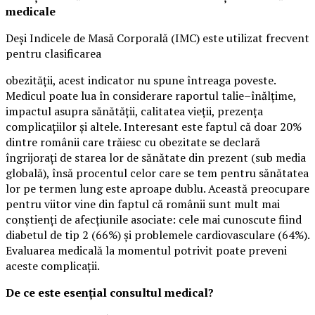
medicale
Deși Indicele de Masă Corporală (IMC) este utilizat frecvent
pentru clasificarea
obezității, acest indicator nu spune întreaga poveste.
Medicul poate lua în considerare raportul talie–înălțime,
impactul asupra sănătății, calitatea vieții, prezența
complicațiilor și altele. Interesant este faptul că doar 20%
dintre românii care trăiesc cu obezitate se declară
îngrijorați de starea lor de sănătate din prezent (sub media
globală), însă procentul celor care se tem pentru sănătatea
lor pe termen lung este aproape dublu. Această preocupare
pentru viitor vine din faptul că românii sunt mult mai
conștienți de afecțiunile asociate: cele mai cunoscute fiind
diabetul de tip 2 (66%) și problemele cardiovasculare (64%).
Evaluarea medicală la momentul potrivit poate preveni
aceste complicații.
De ce este esențial consultul medical?