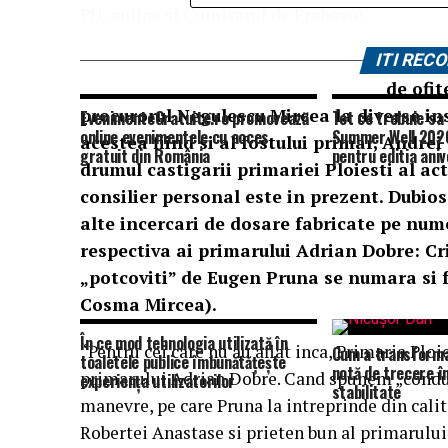
PH-online si Comisarul de Prahova).
ITI RE
Eugen P
de ofit
procurorul Negulescu Mircea la diverse in
EvenimenteGratuite.ro promovează
Tot ce trebuie sa 
online evenimentele cu acces
Summer Well 2026
acestea fiind si al fostului primar, Andrei
gratuit din România
pentru editia aniv
drumul castigarii primariei Ploiesti al ac
consilier personal este in prezent. Dubi
alte incercari de dosare fabricate pe nu
respectiva ai primarului Adrian Dobre: Cri
„potcoviti” de Eugen Pruna se numara si f
Cosma Mircea).
În ce mod tehnologia utilizată în
“Pentru cei care nu au aflat inca, Primaria Plo
Cum a transforma
toaletele publice îmbunătățește
notă de trecere î
primarului Adrian Dobre. Cand spunem „condus
experiența utilizatorilor
stabilitate
manevre, pe care Pruna la intreprinde din calit
Robertei Anastase si prieten bun al primarului