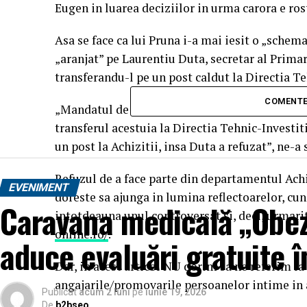
Eugen in luarea deciziilor in urma carora e ros
Asa se face ca lui Pruna i-a mai iesit o „schema
„aranjat” pe Laurentiu Duta, secretar al Primar
transferandu-l pe un post caldut la Directia Te
COMENTE
„Mandatul de secretar al lui Laurentiu Duta ex
transferul acestuia la Directia Tehnic-Investiti
un post la Achizitii, insa Duta a refuzat”, ne-a
Refuzul de a face parte din departamentul Achi
EVENIMENT
doreste sa ajunga in lumina reflectoarelor, cun
Caravana medicală „Obez
intotdeauna unul controversat si, deci, urmarit
online.ro/
.
aduce evaluări gratuite î
Dar, in acest articol NU dorim sa ne referim la
angajarile/promovarile persoanelor intime in 
Publicat
acum 2 luni
pe
iunie 19, 2026
De
b2bseo