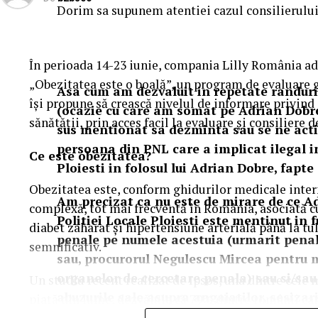
Dorim sa supunem atentiei cazul consilierului 
În perioada 14-23 iunie, compania Lilly România ad
„Obezitatea este o boală”, un program de evaluare gr
Asa cum am dezvaluit in repetate randuri
își propune să crească nivelul de informare privind
(ocazie cu care am somat pe Adrian Dobre 
sănătății, prin acces facil la evaluare și consiliere d
sus mentionat sa dezminta sau se ne actio
persoana din PNL care a implicat ilegal 
Ce este obezitatea?
Ploiesti in folosul lui Adrian Dobre, fapt
Obezitatea este, conform ghidurilor medicale intern
Am precizat ca nu este de mirare de ce Ad
complexă, tot mai frecventă în România, asociată cu
Politiei Locale Ploiesti este mentinut in 
diabet zaharat și hipertensiune arterială până la t
penale pe numele acestuia (urmarit penal
semnificativ.
sau, procurorul Negulescu Mircea pentru m
organelor de cercetare penala) sau si/sau
Un studiu recent realizat de Ipsos, una dintre cele
abuzurile sale asupra angajatilor, sesizar
piață din lume, dezvăluie că 79% dintre românii car