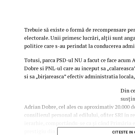
Trebuie să existe o formă de recompensare pen
electorale. Unii primesc lucrări, alţii sunt anga
politice care s-au perindat la conducerea admin
Totusi, parca PSD-ul NU a facut ce face acum 
Dobre si PNL-ul care au inceput sa „calareasca
si sa „birjareasca” efectiv administratia local
Din ce
susţin
Adrian Dobre, cel ales cu aproximativ 20.000 de
consilierul personal al edilului, ofiter SRI in 
ierarhie, comportându-se ca şi când Primăria e
prestigiu din judetul Prahova (Incomod, Repub
CITESTE IN