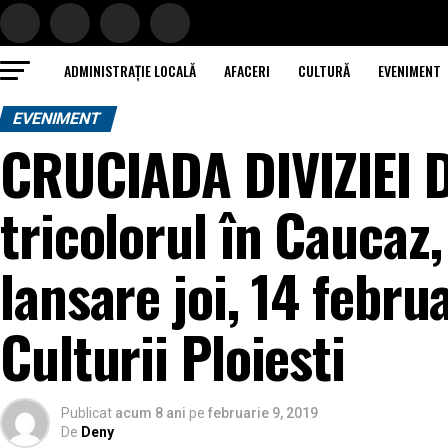
ADMINISTRAȚIE LOCALĂ
AFACERI
CULTURĂ
EVENIMENT
EVENIMENT
CRUCIADA DIVIZIEI
tricolorul în Caucaz
lansare joi, 14 febru
Culturii Ploiesti
Publicat
acum 8 ani
pe
februarie 9, 2019
De
Deny