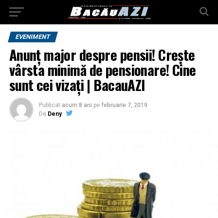
EVENIMENT
Anunț major despre pensii! Crește
vârsta minimă de pensionare! Cine
sunt cei vizați | BacauAZI
Publicat
acum 8 ani
pe
februarie 7, 2019
De
Deny