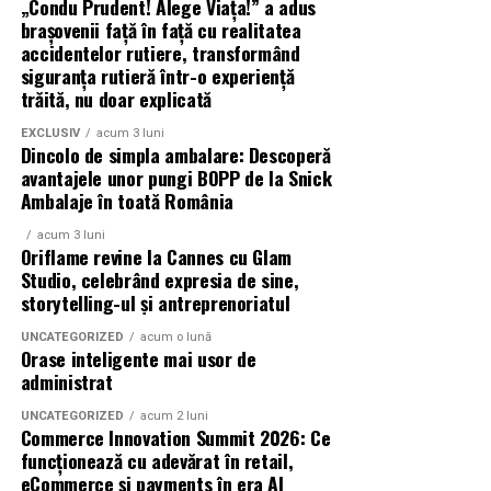
„Condu Prudent! Alege Viața!” a adus
Azaleea Necula și Gabriel Vatavu.
brașovenii față în față cu realitatea
accidentelor rutiere, transformând
O comedie actuală și spumoasă, filmul
„În pielea
siguranța rutieră într-o experiență
trăită, nu doar explicată
mea”
este distribuit de T.R.I.B.E. Films.
EXCLUSIV
acum 3 luni
TRAILER:
https://bit.ly/InPieleaMea
Dincolo de simpla ambalare: Descoperă
Site oficial:
inpieleamea.ro
avantajele unor pungi BOPP de la Snick
Ambalaje în toată România
Mai multe detalii, imagini de la filmări, fragmente din
acum 3 luni
film, declarații din partea actorilor și informații despre
Oriflame revine la Cannes cu Glam
concursuri sunt disponibile pe paginile social media ale
Studio, celebrând expresia de sine,
filmului de
storytelling-ul și antreprenoriatul
Facebook
,
Instagram
,
TikTok
.
UNCATEGORIZED
acum o lună
Adrian Pădurețu semnează imaginea filmului. De sunet
Orase inteligente mai usor de
s-a ocupat Bogdan Ivanovici, de scenografie Anca
administrat
Miron, iar de costume Francisca Vass.
UNCATEGORIZED
acum 2 luni
Commerce Innovation Summit 2026: Ce
„În Pielea Mea”
este un film produs de: CB MOTION
funcționează cu adevărat în retail,
PICTURES.
eCommerce și payments în era AI