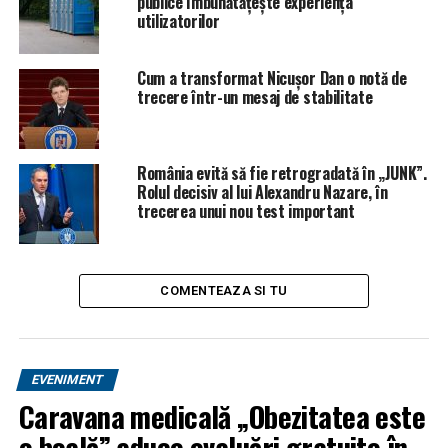
publice îmbunătățește experiența
Olguța Vasilescu pregătește marea răzbunare! Iohannis
utilizatorilor
va avea probleme mari | BacauAZI
NU RATATI
Cum a transformat Nicușor Dan o notă de
Una caldă, una rece, de la BNR. Ce se întâmplă joi cu
trecere într-un mesaj de stabilitate
cursul valutar | BacauAZI
România evită să fie retrogradată în „JUNK”.
Rolul decisiv al lui Alexandru Nazare, în
trecerea unui nou test important
COMENTEAZA SI TU
EVENIMENT
Caravana medicală „Obezitatea este
o boală” aduce evaluări gratuite în