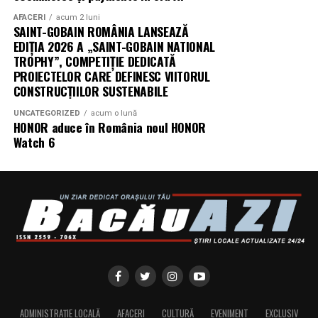
AFACERI
acum 2 luni
Producător asociat: MAGNETIC MEDIA PRODUCTIONS
SAINT-GOBAIN ROMÂNIA LANSEAZĂ
EDIȚIA 2026 A „SAINT-GOBAIN NATIONAL
Producător: Claudiu Boboc
TROPHY”, COMPETIȚIE DEDICATĂ
PROIECTELOR CARE DEFINESC VIITORUL
Producător executiv: Adela Mara
CONSTRUCȚIILOR SUSTENABILE
Manager producție: Iulia Cezara Roșu
UNCATEGORIZED
acum o lună
HONOR aduce în România noul HONOR
Watch 6
Casting: ELEPHANT MEDIA
Realizat cu sprijinul:
Co-finanțatori:
C&C HOUSE RESIDENCE, S&I BEST
CORPORATION WEB DESIGN, CLIMA FREON
Sponsori
: CLINICA RMN TINERETULUI; CLINICA
IMAMED; OMV PETROM; MIKO BEAUTY PALACE;
ȘERBAN & ASOCIAȚII; ESTEEM BODY SCULPT & SPA;
PIZZERIA VOLARE; MERLIN’S; DOWNTOWN FITNESS
ADMINISTRAȚIE LOCALĂ
AFACERI
CULTURĂ
EVENIMENT
EXCLUSIV