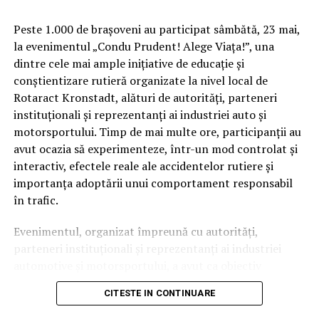
Peste 1.000 de brașoveni au participat sâmbătă, 23 mai,
la evenimentul „Condu Prudent! Alege Viața!”, una
dintre cele mai ample inițiative de educație și
conștientizare rutieră organizate la nivel local de
Rotaract Kronstadt, alături de autorități, parteneri
instituționali și reprezentanți ai industriei auto și
Cum știu dacă am obezitate? Rolul IMC și al
motorsportului. Timp de mai multe ore, participanții au
evaluării medicale
avut ocazia să experimenteze, într-un mod controlat și
interactiv, efectele reale ale accidentelor rutiere și
Deși Indicele de Masă Corporală (IMC) este utilizat
importanța adoptării unui comportament responsabil
frecvent pentru clasificarea
în trafic.
obezității, acest indicator nu spune întreaga poveste.
Evenimentul, organizat împreună cu autorități,
Medicul poate lua în considerare raportul talie–
parteneri instituționali și reprezentanți ai industriei
înălțime, impactul asupra sănătății, calitatea vieții,
automotive și motorsportului, a avut ca obiectiv
prezența complicațiilor și altele. Interesant este faptul
principal transformarea prevenției într-o experiență
că doar 20% dintre românii care trăiesc cu obezitate se
CITESTE IN CONTINUARE
practică și accesibilă publicului larg.
declară îngrijorați de starea lor de sănătate din prezent