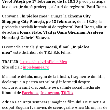
Vivo! Pitești pe 17 februarie, de la 18:30
și vor participa
la o discuție după proiecție, alături de regizorul
Paul Decu.
Caravana
„În pielea mea”
ajunge la
Cinema City
Shopping City Ploiești, pe 18 februarie,
de la 18:30, la
proiecția specială introdusă de regizorul
Paul Decu
, alături
de actorii
Ioana State, Vlad și Oana Gherman, Azaleea
Necula și Gabriel Vatavu.
O comedie actuală și spumoasă, filmul
„În pielea
mea”
este distribuit de T.R.I.B.E. Films.
TRAILER:
https://bit.ly/InPieleaMea
Site oficial:
inpieleamea.ro
Mai multe detalii, imagini de la filmări, fragmente din film,
declarații din partea actorilor și informații despre
concursuri sunt disponibile pe paginile social media ale
filmului de
Facebook
,
Instagram
,
TikTok
.
Adrian Pădurețu semnează imaginea filmului. De sunet s-a
ocupat Bogdan Ivanovici, de scenografie Anca Miron, iar de