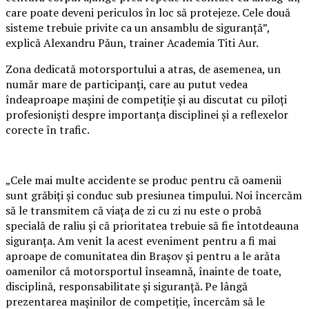
care poate deveni periculos în loc să protejeze. Cele două
sisteme trebuie privite ca un ansamblu de siguranță”,
explică Alexandru Păun, trainer Academia Titi Aur.
Zona dedicată motorsportului a atras, de asemenea, un
număr mare de participanți, care au putut vedea
îndeaproape mașini de competiție și au discutat cu piloți
profesioniști despre importanța disciplinei și a reflexelor
corecte în trafic.
„Cele mai multe accidente se produc pentru că oamenii
sunt grăbiți și conduc sub presiunea timpului. Noi încercăm
să le transmitem că viața de zi cu zi nu este o probă
specială de raliu și că prioritatea trebuie să fie întotdeauna
siguranța. Am venit la acest eveniment pentru a fi mai
aproape de comunitatea din Brașov și pentru a le arăta
oamenilor că motorsportul înseamnă, înainte de toate,
disciplină, responsabilitate și siguranță. Pe lângă
prezentarea mașinilor de competiție, încercăm să le