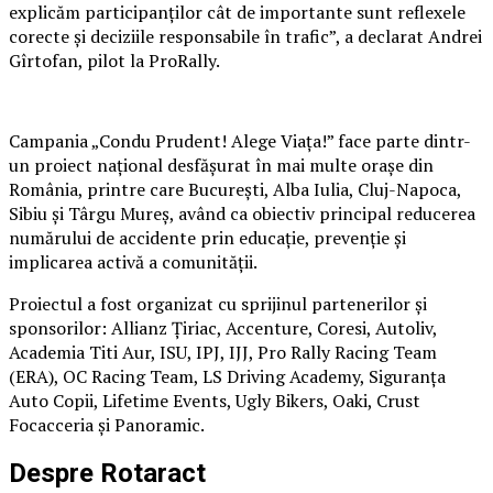
explicăm participanților cât de importante sunt reflexele
corecte și deciziile responsabile în trafic”, a declarat Andrei
Gîrtofan, pilot la ProRally.
Campania „Condu Prudent! Alege Viața!” face parte dintr-
un proiect național desfășurat în mai multe orașe din
România, printre care București, Alba Iulia, Cluj-Napoca,
Sibiu și Târgu Mureș, având ca obiectiv principal reducerea
numărului de accidente prin educație, prevenție și
implicarea activă a comunității.
Proiectul a fost organizat cu sprijinul partenerilor și
sponsorilor: Allianz Țiriac, Accenture, Coresi, Autoliv,
Academia Titi Aur, ISU, IPJ, IJJ, Pro Rally Racing Team
(ERA), OC Racing Team, LS Driving Academy, Siguranța
Auto Copii, Lifetime Events, Ugly Bikers, Oaki, Crust
Focacceria și Panoramic.
Despre Rotaract