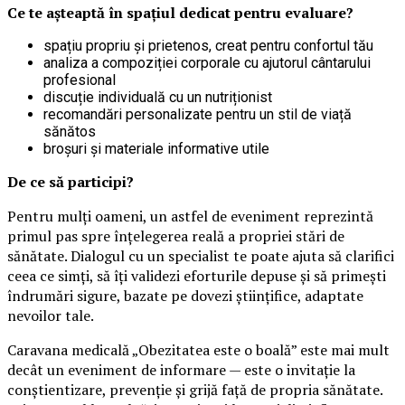
Ce te așteaptă în spațiul dedicat pentru evaluare?
spațiu propriu și prietenos, creat pentru confortul tău
analiza a compoziției corporale cu ajutorul cântarului
profesional
discuție individuală cu un nutriționist
recomandări personalizate pentru un stil de viață
sănătos
broșuri și materiale informative utile
De ce să participi?
Pentru mulți oameni, un astfel de eveniment reprezintă
primul pas spre înțelegerea reală a propriei stări de
sănătate. Dialogul cu un specialist te poate ajuta să clarifici
ceea ce simți, să îți validezi eforturile depuse și să primești
îndrumări sigure, bazate pe dovezi științifice, adaptate
nevoilor tale.
Caravana medicală „Obezitatea este o boală” este mai mult
decât un eveniment de informare — este o invitație la
conștientizare, prevenție și grijă față de propria sănătate.