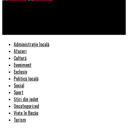
Bacau AZI
Anunț pentru cei care primesc acest tip de pensie! Toți trebuie
să respecte această regulă | BacauAZI
Administrație locală
Afaceri
Cultură
Eveniment
Exclusiv
Politică locală
Social
Sport
Știri din județ
Uncategorized
Viața în Bacău
Turism