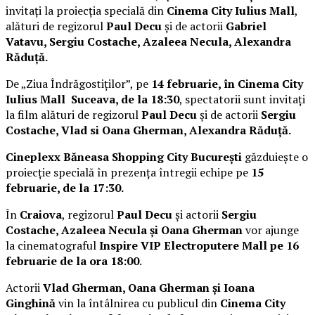
invitați la proiecția specială din
Cinema City Iulius Mall
,
alături de regizorul
Paul Decu
și de actorii
Gabriel
Vatavu, Sergiu Costache, Azaleea Necula, Alexandra
Răduță.
De „Ziua Îndrăgostiților”, pe
14 februarie, în Cinema City
Iulius Mall Suceava, de la 18:30
, spectatorii sunt invitați
la film alături de regizorul
Paul Decu
și de actorii
Sergiu
Costache, Vlad si Oana Gherman, Alexandra Răduță.
Cineplexx Băneasa Shopping City București
găzduiește o
proiecție specială în prezența întregii echipe pe
15
februarie, de la 17:30.
În
Craiova
, regizorul
Paul Decu
și actorii
Sergiu
Costache, Azaleea Necula și Oana Gherman
vor ajunge
la cinematograful
Inspire VIP Electroputere Mall pe 16
februarie de la ora 18:00
.
Actorii
Vlad Gherman, Oana Gherman și Ioana
Ginghină
vin la întâlnirea cu publicul din
Cinema City