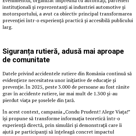
Evenimentul, organizat împreună cu autorități, parteneri
instituționali și reprezentanți ai industriei automotive și
motorsportului, a avut ca obiectiv principal transformarea
prevenției într-o experiență practică și accesibilă publicului
larg.
Siguranța rutieră, adusă mai aproape
de comunitate
Datele privind accidentele rutiere din România continuă să
evidențieze necesitatea unor inițiative de educație și
prevenție. În 2025, peste 3.000 de persoane au fost rănite
grav în accidente rutiere, iar mai mult de 1.300 și-au
pierdut viața pe șoselele din țară.
În acest context, campania „Condu Prudent! Alege Viața!”
își propune să transforme informația teoretică într-o
experiență directă, prin simulări și demonstrații care îi
ajută pe participanți să înțeleagă concret impactul