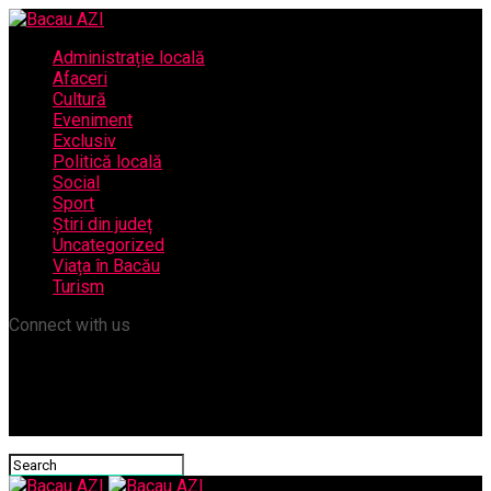
Administrație locală
Afaceri
Cultură
Eveniment
Exclusiv
Politică locală
Social
Sport
Știri din județ
Uncategorized
Viața în Bacău
Turism
Connect with us