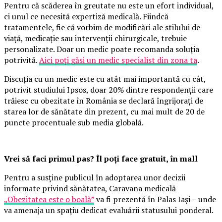
Pentru că scăderea în greutate nu este un efort individual,
ci unul ce necesită expertiză medicală. Fiindcă
tratamentele, fie că vorbim de modificări ale stilului de
viață, medicație sau intervenții chirurgicale, trebuie
personalizate. Doar un medic poate recomanda soluția
potrivită.
Aici poți găsi un medic specialist din zona ta
.
Discuția cu un medic este cu atât mai importantă cu cât,
potrivit studiului Ipsos, doar 20% dintre respondenții care
trăiesc cu obezitate în România se declară îngrijorați de
starea lor de sănătate din prezent, cu mai mult de 20 de
puncte procentuale sub media globală.
Vrei să faci primul pas? Îl poți face gratuit, în mall
Pentru a susține publicul în adoptarea unor decizii
informate privind sănătatea, Caravana medicală
„Obezitatea este o boală”
va fi prezentă în Palas Iași – unde
va amenaja un spațiu dedicat evaluării statusului ponderal.