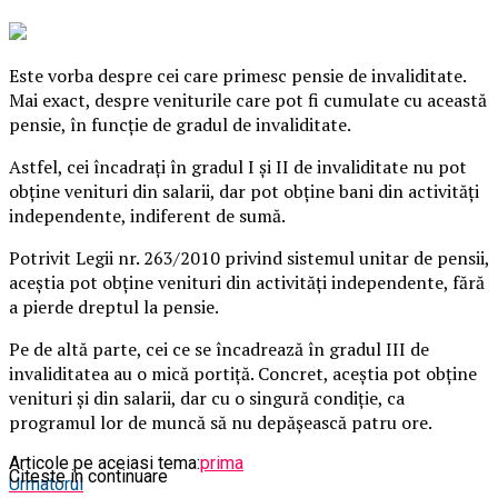
Este vorba despre cei care primesc pensie de invaliditate.
Mai exact, despre veniturile care pot fi cumulate cu această
pensie, în funcţie de gradul de invaliditate.
Astfel, cei încadraţi în gradul I şi II de invaliditate nu pot
obţine venituri din salarii, dar pot obţine bani din activităţi
independente, indiferent de sumă.
Potrivit Legii nr. 263/2010 privind sistemul unitar de pensii,
aceştia pot obţine venituri din activităţi independente, fără
a pierde dreptul la pensie.
Pe de altă parte, cei ce se încadrează în gradul III de
invaliditatea au o mică portiţă. Concret, aceştia pot obţine
venituri şi din salarii, dar cu o singură condiţie, ca
programul lor de muncă să nu depăşească patru ore.
Articole pe aceiasi tema:
prima
Citeste in continuare
Urmatorul