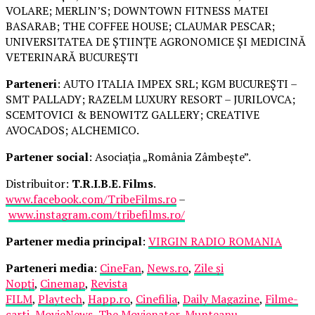
VOLARE; MERLIN’S; DOWNTOWN FITNESS MATEI
BASARAB; THE COFFEE HOUSE; CLAUMAR PESCAR;
UNIVERSITATEA DE ȘTIINȚE AGRONOMICE ȘI MEDICINĂ
VETERINARĂ BUCUREȘTI
Parteneri
: AUTO ITALIA IMPEX SRL; KGM BUCUREȘTI –
SMT PALLADY; RAZELM LUXURY RESORT – JURILOVCA;
SCEMTOVICI & BENOWITZ GALLERY; CREATIVE
AVOCADOS; ALCHEMICO.
Partener social
: Asociația „România Zâmbește”.
Distribuitor:
T.R.I.B.E. Films
.
www.facebook.com/TribeFilms.ro
–
www.instagram.com/tribefilms.ro/
Partener media principal
:
VIRGIN RADIO ROMANIA
Parteneri media
:
CineFan
,
News.ro
,
Zile și
Nopți
,
Cinemap
,
Revista
FILM
,
Playtech
,
Happ.ro
,
Cinefilia
,
Daily Magazine
,
Filme-
carti
,
MovieNews
,
The Movienator
,
Munteanu
.