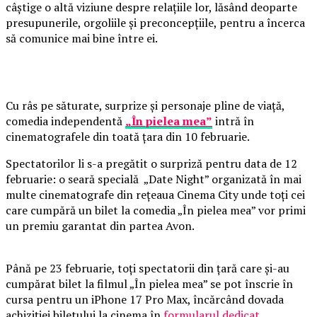
câștige o altă viziune despre relațiile lor, lăsând deoparte
presupunerile, orgoliile și preconcepțiile, pentru a încerca
să comunice mai bine între ei.
Cu râs pe săturate, surprize și personaje pline de viață,
comedia independentă
„În pielea mea”
intră în
cinematografele din toată țara din 10 februarie.
Spectatorilor li s-a pregătit o surpriză pentru data de 12
februarie: o seară specială „Date Night” organizată în mai
multe cinematografe din rețeaua Cinema City unde toți cei
care cumpără un bilet la comedia „În pielea mea” vor primi
un premiu garantat din partea Avon.
Până pe 23 februarie, toți spectatorii din țară care și-au
cumpărat bilet la filmul „În pielea mea” se pot înscrie în
cursa pentru un iPhone 17 Pro Max, încărcând dovada
achiziției biletului la cinema în
formularul dedicat