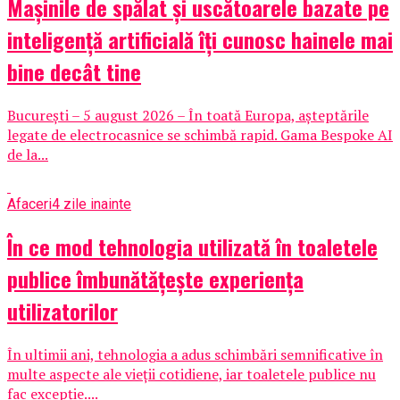
Mașinile de spălat și uscătoarele bazate pe
inteligență artificială îți cunosc hainele mai
bine decât tine
București – 5 august 2026 – În toată Europa, așteptările
legate de electrocasnice se schimbă rapid. Gama Bespoke AI
de la...
Afaceri
4 zile inainte
În ce mod tehnologia utilizată în toaletele
publice îmbunătățește experiența
utilizatorilor
În ultimii ani, tehnologia a adus schimbări semnificative în
multe aspecte ale vieții cotidiene, iar toaletele publice nu
fac excepție....