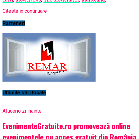
Citeste in continuare
Parteneri
Ultimile stiri locale
Afaceri
o zi inainte
EvenimenteGratuite.ro promovează online
evenimentele cu acces gratuit din România