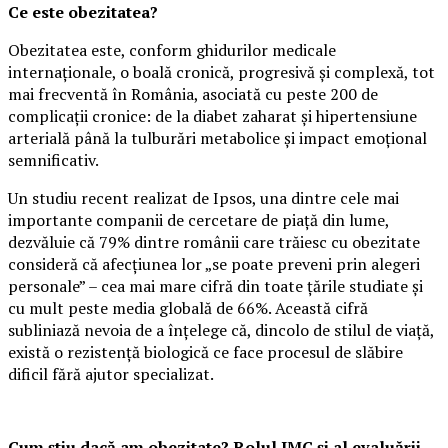
Ce este obezitatea?
Obezitatea este, conform ghidurilor medicale
internaționale, o boală cronică, progresivă și complexă, tot
mai frecventă în România, asociată cu peste 200 de
complicații cronice: de la diabet zaharat și hipertensiune
arterială până la tulburări metabolice și impact emoțional
semnificativ.
Un studiu recent realizat de Ipsos, una dintre cele mai
importante companii de cercetare de piață din lume,
dezvăluie că 79% dintre românii care trăiesc cu obezitate
consideră că afecțiunea lor „se poate preveni prin alegeri
personale” – cea mai mare cifră din toate țările studiate și
cu mult peste media globală de 66%. Această cifră
subliniază nevoia de a înțelege că, dincolo de stilul de viață,
există o rezistență biologică ce face procesul de slăbire
dificil fără ajutor specializat.
Cum știu dacă am obezitate? Rolul IMC și al evaluării