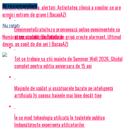
Iti recomandam
Părinții din România, alertați: Activitatea zilnică a copiilor ce are
urmări extrem de grave | BacauAZI
Nu ratati
EvenimenteGratuite.ro promovează online evenimentele cu
acces gratuit din România
Numărul persoanelor decedate de gripă crește alarmant. Ultimul
deces, un copil de doi ani | BacauAZI
Tot ce trebuie sa stii inainte de Summer Well 2026. Ghidul
complet pentru editia aniversara de 15 ani
Mașinile de spălat și uscătoarele bazate pe inteligență
artificială îți cunosc hainele mai bine decât tine
În ce mod tehnologia utilizată în toaletele publice
îmbunătățește experiența utilizatorilor