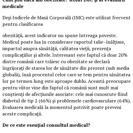
medicale
Deși Indicele de Masă Corporală (IMC) este utilizat frecvent
pentru clasificarea
obezității, acest indicator nu spune întreaga poveste.
Medicul poate lua în considerare raportul talie–înălțime,
impactul asupra sănătății, calitatea vieții, prezența
complicațiilor și altele. Interesant este faptul că doar 20%
dintre românii care trăiesc cu obezitate se declară
îngrijorați de starea lor de sănătate din prezent (sub media
globală), însă procentul celor care se tem pentru sănătatea
lor pe termen lung este aproape dublu. Această preocupare
pentru viitor vine din faptul că românii sunt mult mai
conștienți de afecțiunile asociate: cele mai cunoscute fiind
diabetul de tip 2 (66%) și problemele cardiovasculare (64%).
Evaluarea medicală la momentul potrivit poate preveni
aceste complicații.
De ce este esențial consultul medical?