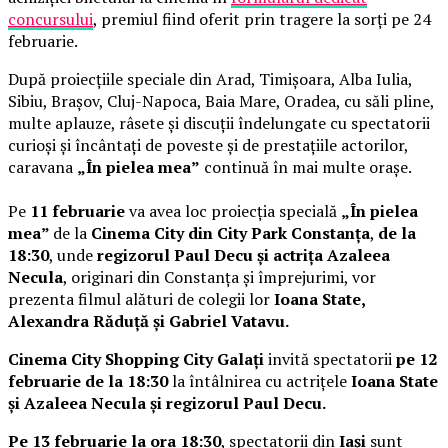
concursului
, premiul fiind oferit prin tragere la sorți pe 24
februarie.
După proiecțiile speciale din Arad, Timișoara, Alba Iulia,
Sibiu, Brașov, Cluj-Napoca, Baia Mare, Oradea, cu săli pline,
multe aplauze, râsete și discuții îndelungate cu spectatorii
curioși și încântați de poveste și de prestațiile actorilor,
caravana
„În pielea mea”
continuă în mai multe orașe.
Pe
11 februarie
va avea loc proiecția specială
„În pielea
mea”
de la
Cinema City din City Park Constanța
,
de la
18:30
, unde
regizorul Paul Decu și actrița Azaleea
Necula
, originari din Constanța și împrejurimi, vor
prezenta filmul alături de colegii lor
Ioana State,
Alexandra Răduță și Gabriel Vatavu.
Cinema City Shopping City Galați
invită spectatorii
pe 12
februarie de la 18:30
la întâlnirea cu actrițele
Ioana State
și Azaleea Necula și regizorul Paul Decu.
Pe 13 februarie la ora 18:30
, spectatorii din
Iași
sunt