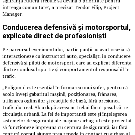
siguranța rutieră trebuie să devină o prioritate pentru
întreaga comunitate”, a precizat Teodor Filip, Project
Manager.
Conducerea defensivă și motorsportul,
explicate direct de profesioniști
Pe parcursul evenimentului, participanții au avut ocazia să
interacționeze cu instructori auto, specialiști în conducere
defensivă și piloți de motorsport, care au explicat diferența
dintre condusul sportiv și comportamentul responsabil în
trafic.
„Poligonul este esențial în formarea unui șofer, pentru că
acolo înveți gabaritul mașinii, poziționarea, frânarea,
utilizarea oglinzilor și reacțiile de bază, fără presiunea
traficului real. Abia după aceea ar trebui făcut pasul către
circulația urbană. La fel de importantă este și înțelegerea
sistemelor de siguranță ale mașinii: airbag-ul este proiectat
să funcționeze împreună cu centura de siguranță, iar fără
centură corpul ajunge prea repede în contact cu airbag-ul,