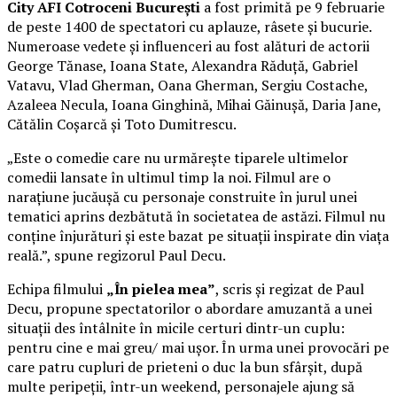
City AFI Cotroceni București
a fost primită pe 9 februarie
de peste 1400 de spectatori cu aplauze, râsete și bucurie.
Numeroase vedete și influenceri au fost alături de actorii
George Tănase, Ioana State, Alexandra Răduță, Gabriel
Vatavu, Vlad Gherman, Oana Gherman, Sergiu Costache,
Azaleea Necula, Ioana Ginghină, Mihai Găinușă, Daria Jane,
Cătălin Coșarcă și Toto Dumitrescu.
„Este o comedie care nu urmărește tiparele ultimelor
comedii lansate în ultimul timp la noi. Filmul are o
narațiune jucăușă cu personaje construite în jurul unei
tematici aprins dezbătută în societatea de astăzi. Filmul nu
conține înjurături și este bazat pe situații inspirate din viața
reală.”, spune regizorul Paul Decu.
Echipa filmului
„În pielea mea”
, scris și regizat de Paul
Decu, propune spectatorilor o abordare amuzantă a unei
situații des întâlnite în micile certuri dintr-un cuplu:
pentru cine e mai greu/ mai ușor. În urma unei provocări pe
care patru cupluri de prieteni o duc la bun sfârșit, după
multe peripeții, într-un weekend, personajele ajung să