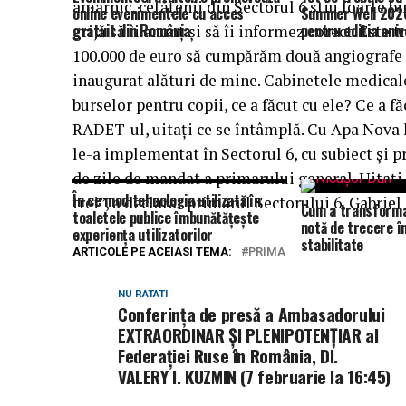
amarnic, cetăţenii din Sectorul 6 ştiu foarte bi
online evenimentele cu acces
Summer Well 2026
gratuit din România
pentru editia aniv
grijă să îi anunţ şi să îi informez corect. Este t
100.000 de euro să cumpărăm două angiografe l
inaugurat alături de mine. Cabinetele medicale 
burselor pentru copii, ce a făcut cu ele? Ce a f
RADET-ul, uitaţi ce se întâmplă. Cu Apa Nova l
le-a implementat în Sectorul 6, cu subiect şi p
de zile de mandat a primarului general. Uitaţi
În ce mod tehnologia utilizată în
trei”, a declarat primarul Sectorului 6, Gabriel
Cum a transforma
toaletele publice îmbunătățește
notă de trecere î
experiența utilizatorilor
stabilitate
ARTICOLE PE ACEIASI TEMA:
PRIMA
NU RATATI
Conferința de presă a Ambasadorului
EXTRAORDINAR ŞI PLENIPOTENŢIAR al
Federației Ruse în România, Dl.
VALERY I. KUZMIN (7 februarie la 16:45)