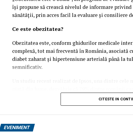
își propune să crească nivelul de informare privind
sănătății, prin acces facil la evaluare și consiliere d
Ce este obezitatea?
Obezitatea este, conform ghidurilor medicale intern
complexă, tot mai frecventă în România, asociată cu
diabet zaharat și hipertensiune arterială până la t
semnificativ.
Un studiu recent realizat de Ipsos, una dintre cele
piață din lume, dezvăluie că 79% dintre românii car
afecțiunea lor „se poate preveni prin alegeri person
CITESTE IN CONT
studiate și cu mult peste media globală de 66%. Ace
că, dincolo de stilul de viață, există o rezistență bio
fără ajutor specializat.
EVENIMENT