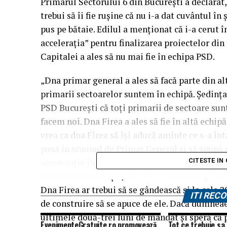
Primarul Sectorului 6 din Bucureşti a declarat,
trebui să îi fie ruşine că nu i-a dat cuvântul în
pus pe bătaie. Edilul a menţionat că i-a cerut î
acceleraţia” pentru finalizarea proiectelor din 
Capitalei a ales să nu mai fie în echipa PSD.
„Dna primar general a ales să facă parte din alt
primarii sectoarelor suntem în echipă. Ședinţa
PSD Bucureşti că toţi primarii de sectoare sunt 
facem noi. Dna Firea a ales să fie în altă echipă.
vrea ca dna Firea să îşi aducă aminte ce s-a în
pusă în scaunul de Primar General şi să spună d
acceleraţie în legătură cu proiectele din Secto
CITESTE IN
fie dus la bun sfârşit, de câte i-am cerut să fin
Dna Firea ar trebui să se gândească şi la cele 
ITI RE
de construire să se apuce de ele. Dacă dumneaei
ultimele două-trei luni de mandat şi speră că p
EvenimenteGratuite.ro promovează
Tot ce trebuie sa 