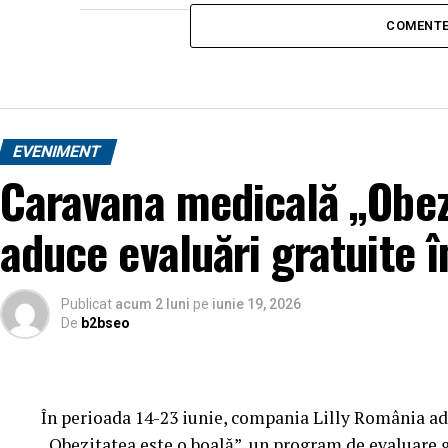
COMENTE
EVENIMENT
Caravana medicală „Obez
aduce evaluări gratuite î
Publicat
acum 2 luni
pe
iunie 19, 2026
De
b2bseo
În perioada 14-23 iunie, compania Lilly România ad
„Obezitatea este o boală”, un program de evaluare gr