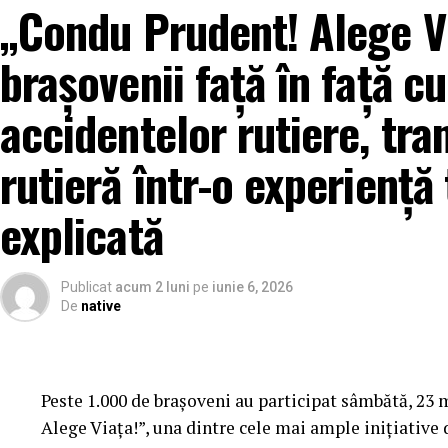
„Condu Prudent! Alege Vi
brașovenii față în față cu
accidentelor rutiere, tr
rutieră într-o experiență 
explicată
Publicat
acum 2 luni
pe
iunie 6, 2026
De
native
Peste 1.000 de brașoveni au participat sâmbătă, 23
Alege Viața!”, una dintre cele mai ample inițiative 