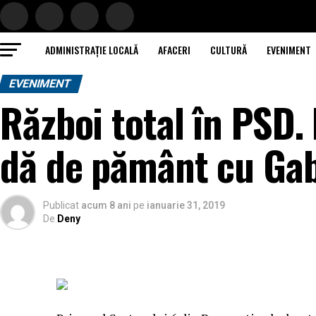
ADMINISTRAȚIE LOCALĂ
AFACERI
CULTURĂ
EVENIMENT
EVENIMENT
Război total în PSD.
dă de pământ cu Gab
Publicat
acum 8 ani
pe
ianuarie 31, 2019
De
Deny