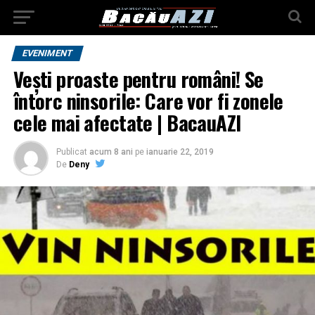
EVENIMENT
Vești proaste pentru români! Se
întorc ninsorile: Care vor fi zonele
cele mai afectate | BacauAZI
Publicat
acum 8 ani
pe
ianuarie 22, 2019
De
Deny