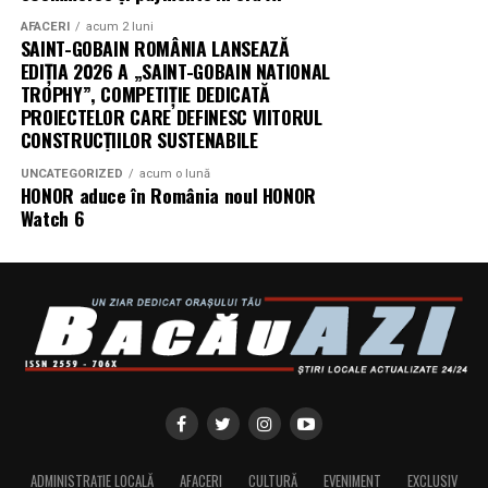
AFACERI
acum 2 luni
Producător asociat: MAGNETIC MEDIA PRODUCTIONS
SAINT-GOBAIN ROMÂNIA LANSEAZĂ
EDIȚIA 2026 A „SAINT-GOBAIN NATIONAL
Producător: Claudiu Boboc
TROPHY”, COMPETIȚIE DEDICATĂ
PROIECTELOR CARE DEFINESC VIITORUL
Producător executiv: Adela Mara
CONSTRUCȚIILOR SUSTENABILE
Manager producție: Iulia Cezara Roșu
UNCATEGORIZED
acum o lună
HONOR aduce în România noul HONOR
Watch 6
Casting: ELEPHANT MEDIA
Realizat cu sprijinul:
Co-finanțatori:
C&C HOUSE RESIDENCE, S&I BEST
CORPORATION WEB DESIGN, CLIMA FREON
Sponsori
: CLINICA RMN TINERETULUI; CLINICA
IMAMED; OMV PETROM; MIKO BEAUTY PALACE;
ȘERBAN & ASOCIAȚII; ESTEEM BODY SCULPT & SPA;
PIZZERIA VOLARE; MERLIN’S; DOWNTOWN FITNESS
ADMINISTRAȚIE LOCALĂ
AFACERI
CULTURĂ
EVENIMENT
EXCLUSIV