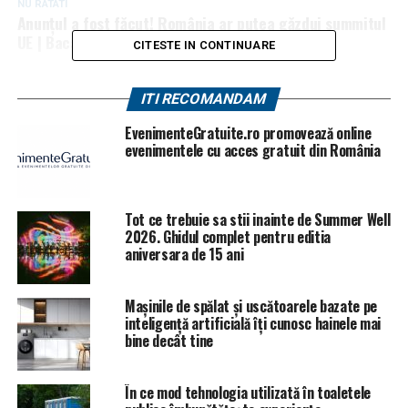
NU RATATI
Anunțul a fost făcut! România ar putea găzdui summitul
UE | BacauAZI
CITESTE IN CONTINUARE
ITI RECOMANDAM
EvenimenteGratuite.ro promovează online
evenimentele cu acces gratuit din România
Tot ce trebuie sa stii inainte de Summer Well
2026. Ghidul complet pentru editia
aniversara de 15 ani
Mașinile de spălat și uscătoarele bazate pe
inteligență artificială îți cunosc hainele mai
bine decât tine
În ce mod tehnologia utilizată în toaletele