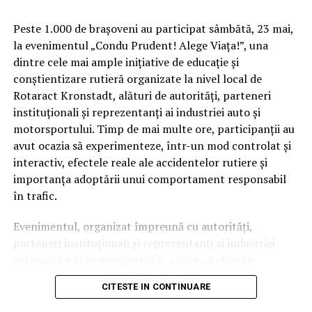
Peste 1.000 de brașoveni au participat sâmbătă, 23 mai,
la evenimentul „Condu Prudent! Alege Viața!”, una
dintre cele mai ample inițiative de educație și
conștientizare rutieră organizate la nivel local de
Rotaract Kronstadt, alături de autorități, parteneri
instituționali și reprezentanți ai industriei auto și
Cum știu dacă am obezitate? Rolul IMC și al
motorsportului. Timp de mai multe ore, participanții au
evaluării medicale
avut ocazia să experimenteze, într-un mod controlat și
interactiv, efectele reale ale accidentelor rutiere și
Deși Indicele de Masă Corporală (IMC) este utilizat
importanța adoptării unui comportament responsabil
frecvent pentru clasificarea
în trafic.
obezității, acest indicator nu spune întreaga poveste.
Evenimentul, organizat împreună cu autorități,
Medicul poate lua în considerare raportul talie–
parteneri instituționali și reprezentanți ai industriei
înălțime, impactul asupra sănătății, calitatea vieții,
automotive și motorsportului, a avut ca obiectiv
prezența complicațiilor și altele. Interesant este faptul
principal transformarea prevenției într-o experiență
că doar 20% dintre românii care trăiesc cu obezitate se
CITESTE IN CONTINUARE
practică și accesibilă publicului larg.
declară îngrijorați de starea lor de sănătate din prezent