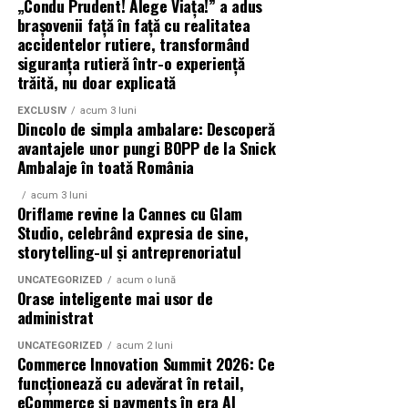
„Condu Prudent! Alege Viața!” a adus
Azaleea Necula și Gabriel Vatavu.
brașovenii față în față cu realitatea
accidentelor rutiere, transformând
O comedie actuală și spumoasă, filmul
„În pielea
siguranța rutieră într-o experiență
trăită, nu doar explicată
mea”
este distribuit de T.R.I.B.E. Films.
EXCLUSIV
acum 3 luni
TRAILER:
https://bit.ly/InPieleaMea
Dincolo de simpla ambalare: Descoperă
Site oficial:
inpieleamea.ro
avantajele unor pungi BOPP de la Snick
Ambalaje în toată România
Mai multe detalii, imagini de la filmări, fragmente din
acum 3 luni
film, declarații din partea actorilor și informații despre
Oriflame revine la Cannes cu Glam
concursuri sunt disponibile pe paginile social media ale
Studio, celebrând expresia de sine,
filmului de
storytelling-ul și antreprenoriatul
Facebook
,
Instagram
,
TikTok
.
UNCATEGORIZED
acum o lună
Adrian Pădurețu semnează imaginea filmului. De sunet
Orase inteligente mai usor de
s-a ocupat Bogdan Ivanovici, de scenografie Anca
administrat
Miron, iar de costume Francisca Vass.
UNCATEGORIZED
acum 2 luni
Commerce Innovation Summit 2026: Ce
„În Pielea Mea”
este un film produs de: CB MOTION
funcționează cu adevărat în retail,
PICTURES.
eCommerce și payments în era AI