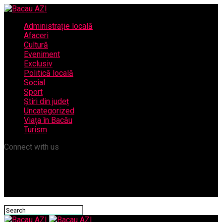
Administrație locală
Afaceri
Cultură
Eveniment
Exclusiv
Politică locală
Social
Sport
Știri din județ
Uncategorized
Viața în Bacău
Turism
Connect with us