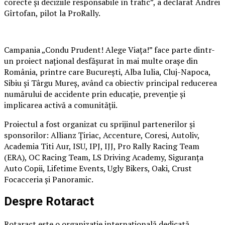
corecte și deciziile responsabile în trafic”, a declarat Andrei
Gîrtofan, pilot la ProRally.
Campania „Condu Prudent! Alege Viața!” face parte dintr-
un proiect național desfășurat în mai multe orașe din
România, printre care București, Alba Iulia, Cluj-Napoca,
Sibiu și Târgu Mureș, având ca obiectiv principal reducerea
numărului de accidente prin educație, prevenție și
implicarea activă a comunității.
Proiectul a fost organizat cu sprijinul partenerilor și
sponsorilor: Allianz Țiriac, Accenture, Coresi, Autoliv,
Academia Titi Aur, ISU, IPJ, IJJ, Pro Rally Racing Team
(ERA), OC Racing Team, LS Driving Academy, Siguranța
Auto Copii, Lifetime Events, Ugly Bikers, Oaki, Crust
Focacceria și Panoramic.
Despre Rotaract
Rotaract este o organizație internațională dedicată