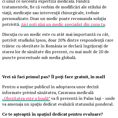
ci unul ce necesită expertiză medicală. Fiindcă
tratamentele, fie că vorbim de modificări ale stilului de
viață, medicație sau intervenții chirurgicale, trebuie
personalizate. Doar un medic poate recomanda soluția
potrivită.
Aici poți găsi un medic specialist din zona ta
.
Discuția cu un medic este cu atât mai importantă cu cât,
potrivit studiului Ipsos, doar 20% dintre respondenții care
trăiesc cu obezitate în România se declară îngrijorați de
starea lor de sănătate din prezent, cu mai mult de 20 de
puncte procentuale sub media globală.
Vrei să faci primul pas? Îl poți face gratuit, în mall
Pentru a susține publicul în adoptarea unor decizii
informate privind sănătatea, Caravana medicală
„Obezitatea este o boală”
va fi prezentă în Palas Iași – unde
va amenaja un spațiu dedicat evaluării statusului ponderal.
Ce te așteaptă în spațiul dedicat pentru evaluare?