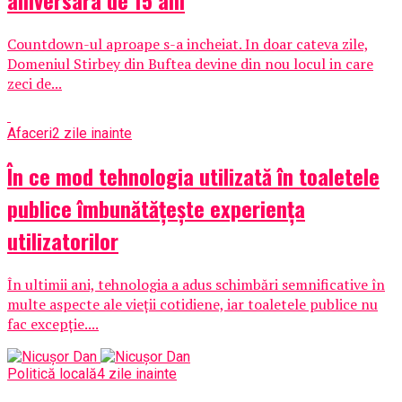
Countdown-ul aproape s-a incheiat. In doar cateva zile,
Domeniul Stirbey din Buftea devine din nou locul in care
zeci de...
Afaceri
2 zile inainte
În ce mod tehnologia utilizată în toaletele
publice îmbunătățește experiența
utilizatorilor
În ultimii ani, tehnologia a adus schimbări semnificative în
multe aspecte ale vieții cotidiene, iar toaletele publice nu
fac excepție....
Politică locală
4 zile inainte