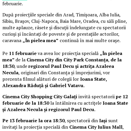
februarie.
După proiecțiile speciale din Arad, Timișoara, Alba Iulia,
Sibiu, Brașov, Cluj-Napoca, Baia Mare, Oradea, cu săli pline,
multe aplauze, râsete și discuții îndelungate cu spectatorii
curioși și încântați de poveste și de prestațiile actorilor,
caravana
„În pielea mea”
continuă în mai multe orașe.
Pe
11 februarie
va avea loc proiecția specială
„În pielea
mea”
de la
Cinema City din City Park Constanța
,
de la
18:30
, unde
regizorul Paul Decu și actrița Azaleea
Necula
, originari din Constanța și împrejurimi, vor
prezenta filmul alături de colegii lor
Ioana State,
Alexandra Răduță și Gabriel Vatavu.
Cinema City Shopping City Galați
invită spectatorii
pe 12
februarie de la 18:30
la întâlnirea cu actrițele
Ioana State
și Azaleea Necula și regizorul Paul Decu.
Pe 13 februarie la ora 18:30
, spectatorii din
Iași
sunt
invitați la proiecția specială din
Cinema City Iulius Mall
,