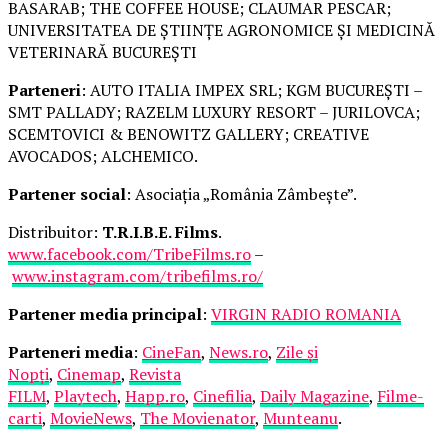
BASARAB; THE COFFEE HOUSE; CLAUMAR PESCAR;
UNIVERSITATEA DE ȘTIINȚE AGRONOMICE ȘI MEDICINĂ
VETERINARĂ BUCUREȘTI
Parteneri
: AUTO ITALIA IMPEX SRL; KGM BUCUREȘTI –
SMT PALLADY; RAZELM LUXURY RESORT – JURILOVCA;
SCEMTOVICI & BENOWITZ GALLERY; CREATIVE
AVOCADOS; ALCHEMICO.
Partener social
: Asociația „România Zâmbește”.
Distribuitor:
T.R.I.B.E. Films
.
www.facebook.com/TribeFilms.ro
–
www.instagram.com/tribefilms.ro/
Partener media principal
:
VIRGIN RADIO ROMANIA
Parteneri media
:
CineFan
,
News.ro
,
Zile și
Nopți
,
Cinemap
,
Revista
FILM
,
Playtech
,
Happ.ro
,
Cinefilia
,
Daily Magazine
,
Filme-
carti
,
MovieNews
,
The Movienator
,
Munteanu
.