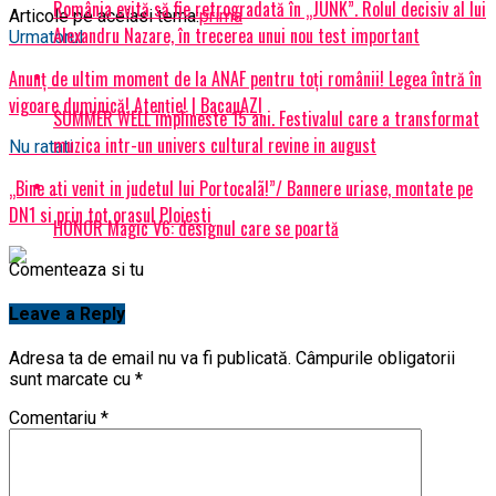
România evită să fie retrogradată în „JUNK”. Rolul decisiv al lui
Articole pe aceiasi tema:
prima
Alexandru Nazare, în trecerea unui nou test important
Urmatorul
Anunț de ultim moment de la ANAF pentru toți românii! Legea întră în
vigoare duminică! Atenție! | BacauAZI
SUMMER WELL implineste 15 ani. Festivalul care a transformat
muzica intr-un univers cultural revine in august
Nu ratati
„Bine ati venit in judetul lui Portocalã!”/ Bannere uriase, montate pe
DN1 si prin tot orasul Ploiesti
HONOR Magic V6: designul care se poartă
Comenteaza si tu
Leave a Reply
Adresa ta de email nu va fi publicată.
Câmpurile obligatorii
sunt marcate cu
*
Comentariu
*