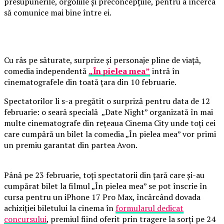
presupunerile, orgoliile și preconcepțiile, pentru a încerca
să comunice mai bine între ei.
Cu râs pe săturate, surprize și personaje pline de viață,
comedia independentă
„În pielea mea”
intră în
cinematografele din toată țara din 10 februarie.
Spectatorilor li s-a pregătit o surpriză pentru data de 12
februarie: o seară specială „Date Night” organizată în mai
multe cinematografe din rețeaua Cinema City unde toți cei
care cumpără un bilet la comedia „În pielea mea” vor primi
un premiu garantat din partea Avon.
Până pe 23 februarie, toți spectatorii din țară care și-au
cumpărat bilet la filmul „În pielea mea” se pot înscrie în
cursa pentru un iPhone 17 Pro Max, încărcând dovada
achiziției biletului la cinema în
formularul dedicat
concursului
, premiul fiind oferit prin tragere la sorți pe 24