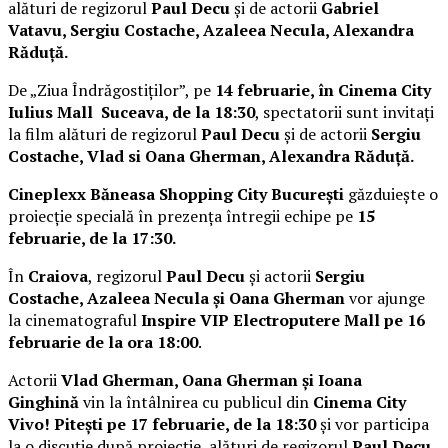
alături de regizorul
Paul Decu
și de actorii
Gabriel
Vatavu, Sergiu Costache, Azaleea Necula, Alexandra
Răduță.
De „Ziua Îndrăgostiților”, pe
14 februarie, în Cinema City
Iulius Mall Suceava, de la 18:30
, spectatorii sunt invitați
la film alături de regizorul
Paul Decu
și de actorii
Sergiu
Costache, Vlad si Oana Gherman, Alexandra Răduță.
Cineplexx Băneasa Shopping City București
găzduiește o
proiecție specială în prezența întregii echipe pe
15
februarie, de la 17:30.
În
Craiova
, regizorul
Paul Decu
și actorii
Sergiu
Costache, Azaleea Necula și Oana Gherman
vor ajunge
la cinematograful
Inspire VIP Electroputere Mall pe 16
februarie de la ora 18:00
.
Actorii
Vlad Gherman, Oana Gherman și Ioana
Ginghină
vin la întâlnirea cu publicul din
Cinema City
Vivo! Pitești pe 17 februarie, de la 18:30
și vor participa
la o discuție după proiecție, alături de regizorul
Paul Decu.