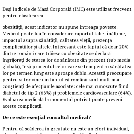
Deși Indicele de Masă Corporală (IMC) este utilizat frecvent
pentru clasificarea
obezității, acest indicator nu spune întreaga poveste.
Medicul poate lua în considerare raportul talie–înălțime,
impactul asupra sănătății, calitatea vieții, prezența
complicațiilor și altele. Interesant este faptul că doar 20%
dintre românii care trăiesc cu obezitate se declară
îngrijorați de starea lor de sănătate din prezent (sub media
globală), însă procentul celor care se tem pentru sănătatea
lor pe termen lung este aproape dublu. Această preocupare
pentru viitor vine din faptul că românii sunt mult mai
conștienți de afecțiunile asociate: cele mai cunoscute fiind
diabetul de tip 2 (66%) și problemele cardiovasculare (64%).
Evaluarea medicală la momentul potrivit poate preveni
aceste complicații.
De ce este esențial consultul medical?
Pentru că scăderea în greutate nu este un efort individual,