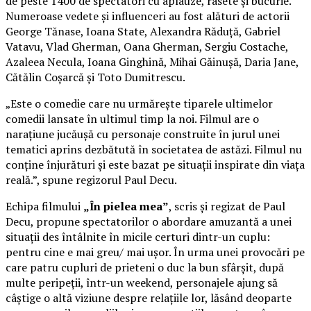
de peste 1400 de spectatori cu aplauze, râsete și bucurie.
Numeroase vedete și influenceri au fost alături de actorii
George Tănase, Ioana State, Alexandra Răduță, Gabriel
Vatavu, Vlad Gherman, Oana Gherman, Sergiu Costache,
Azaleea Necula, Ioana Ginghină, Mihai Găinușă, Daria Jane,
Cătălin Coșarcă și Toto Dumitrescu.
„Este o comedie care nu urmărește tiparele ultimelor
comedii lansate în ultimul timp la noi. Filmul are o
narațiune jucăușă cu personaje construite în jurul unei
tematici aprins dezbătută în societatea de astăzi. Filmul nu
conține înjurături și este bazat pe situații inspirate din viața
reală.”, spune regizorul Paul Decu.
Echipa filmului
„În pielea mea”
, scris și regizat de Paul
Decu, propune spectatorilor o abordare amuzantă a unei
situații des întâlnite în micile certuri dintr-un cuplu:
pentru cine e mai greu/ mai ușor. În urma unei provocări pe
care patru cupluri de prieteni o duc la bun sfârșit, după
multe peripeții, într-un weekend, personajele ajung să
câștige o altă viziune despre relațiile lor, lăsând deoparte