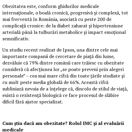
Obezitatea este, conform ghidurilor medicale
internaționale, o boală cronică, progresivă și complexă, tot
mai frecventă în România, asociată cu peste 200 de
complicații cronice: de la diabet zaharat și hipertensiune
arterială până la tulburări metabolice și impact emoțional
semnificativ.
Un studiu recent realizat de Ipsos, una dintre cele mai
importante companii de cercetare de piață din lume,
dezvăluie că 79% dintre românii care trăiesc cu obezitate
consideră că afecțiunea lor „se poate preveni prin alegeri
personale” – cea mai mare cifră din toate țările studiate și
cu mult peste media globală de 66%. Această cifră
subliniază nevoia de a înțelege că, dincolo de stilul de viață,
există o rezistență biologică ce face procesul de slăbire
dificil fără ajutor specializat.
Cum știu dacă am obezitate? Rolul IMC și al evaluării
medicale