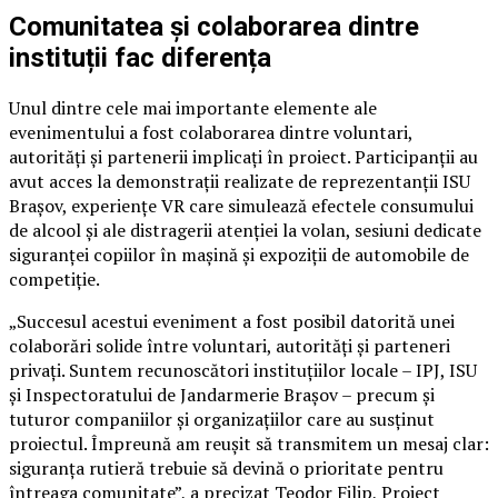
Comunitatea și colaborarea dintre
instituții fac diferența
Unul dintre cele mai importante elemente ale
evenimentului a fost colaborarea dintre voluntari,
autorități și partenerii implicați în proiect. Participanții au
avut acces la demonstrații realizate de reprezentanții ISU
Brașov, experiențe VR care simulează efectele consumului
de alcool și ale distragerii atenției la volan, sesiuni dedicate
siguranței copiilor în mașină și expoziții de automobile de
competiție.
„Succesul acestui eveniment a fost posibil datorită unei
colaborări solide între voluntari, autorități și parteneri
privați. Suntem recunoscători instituțiilor locale – IPJ, ISU
și Inspectoratului de Jandarmerie Brașov – precum și
tuturor companiilor și organizațiilor care au susținut
proiectul. Împreună am reușit să transmitem un mesaj clar:
siguranța rutieră trebuie să devină o prioritate pentru
întreaga comunitate”, a precizat Teodor Filip, Project