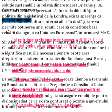
soluţie sustenabilă în relaţia dintre Marea Britanie şi UE.
Oficialul britanic a precizat că, în ciuda dificultăţilor
Citeste in continuare
politice din legislativul de la Londra, există speranţa că
Iti recomandam
procesul de consultare internă aflat în desfăşurare va
permite obţinerea unei soluţii care să constituie baza
reluării dialogului cu Uniunea Europeană”, informează MAE.
Tot ce trebuie sa stii inainte de Summer Well 2026. Ghidul
Sir Alan Duncan i-a transmis ministrului delegat George
complet pentru editia aniversara de 15 ani
Ciamba că apreciază „determinarea autorităţilor române în
a identifica măsurile necesare pentru protejarea
drepturilor cetăţenilor britanici din România post-Brexit,
indiferent de scenariul care se va concretiza la finalul
În ce mod tehnologia utilizată în toaletele publice
procesului”.
îmbunătățește experiența utilizatorilor
La rândul său, ministrul delegat George Ciamba a transmis
că România, în calitate de Preşedinţie a Consiliului Uniunii
Cum a transformat Nicușor Dan o notă de trecere într-un
Europene, discută cu celelalte state membre şi cu
mesaj de stabilitate
instituţiile europene, fiind gata să asigure condiţiile pentru
dialog imediat ce va exista conturată o poziţie a guvernului
britanic, se mai arată în comunicatul MAE.