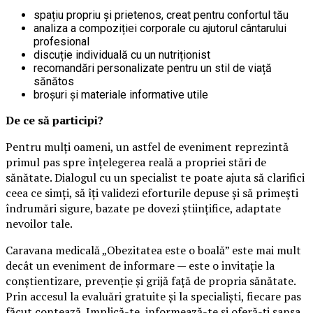
spațiu propriu și prietenos, creat pentru confortul tău
analiza a compoziției corporale cu ajutorul cântarului
profesional
discuție individuală cu un nutriționist
recomandări personalizate pentru un stil de viață
sănătos
broșuri și materiale informative utile
De ce să participi?
Pentru mulți oameni, un astfel de eveniment reprezintă
primul pas spre înțelegerea reală a propriei stări de
sănătate. Dialogul cu un specialist te poate ajuta să clarifici
ceea ce simți, să îți validezi eforturile depuse și să primești
îndrumări sigure, bazate pe dovezi științifice, adaptate
nevoilor tale.
Caravana medicală „Obezitatea este o boală” este mai mult
decât un eveniment de informare — este o invitație la
conștientizare, prevenție și grijă față de propria sănătate.
Prin accesul la evaluări gratuite și la specialiști, fiecare pas
făcut contează. Implică-te, informează-te și oferă-ți șansa