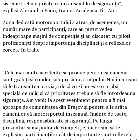
sisteme trebuie privite ca un ansamblu de siguranță”,
explică Alexandru Păun, trainer Academia Titi Aur.
Zona dedicată motorsportului a atras, de asemenea, un
număr mare de participanți, care au putut vedea
îndeaproape mașini de competiție și au discutat cu piloți
profesioniști despre importanța disciplinei și a reflexelor
corecte în trafic.
„Cele mai multe accidente se produc pentru că oamenii
sunt grăbiți și conduc sub presiunea timpului. Noi încercăm
să le transmitem că viața de zi cu zi nu este o probă
specială de raliu și că prioritatea trebuie să fie întotdeauna
siguranța. Am venit la acest eveniment pentru a fi mai
aproape de comunitatea din Brașov și pentru a le arăta
oamenilor că motorsportul înseamnă, înainte de toate,
disciplină, responsabilitate și siguranță. Pe lângă
prezentarea mașinilor de competiție, încercăm să le
explicăm participanților cât de importante sunt reflexele