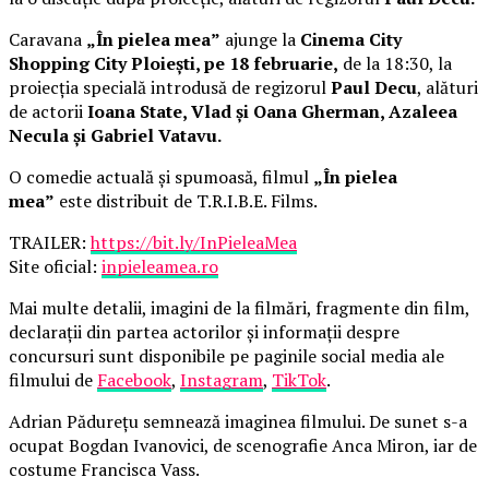
Caravana
„În pielea mea”
ajunge la
Cinema City
Shopping City Ploiești, pe 18 februarie,
de la 18:30, la
proiecția specială introdusă de regizorul
Paul Decu
, alături
de actorii
Ioana State, Vlad și Oana Gherman, Azaleea
Necula și Gabriel Vatavu.
O comedie actuală și spumoasă, filmul
„În pielea
mea”
este distribuit de T.R.I.B.E. Films.
TRAILER:
https://bit.ly/InPieleaMea
Site oficial:
inpieleamea.ro
Mai multe detalii, imagini de la filmări, fragmente din film,
declarații din partea actorilor și informații despre
concursuri sunt disponibile pe paginile social media ale
filmului de
Facebook
,
Instagram
,
TikTok
.
Adrian Pădurețu semnează imaginea filmului. De sunet s-a
ocupat Bogdan Ivanovici, de scenografie Anca Miron, iar de
costume Francisca Vass.