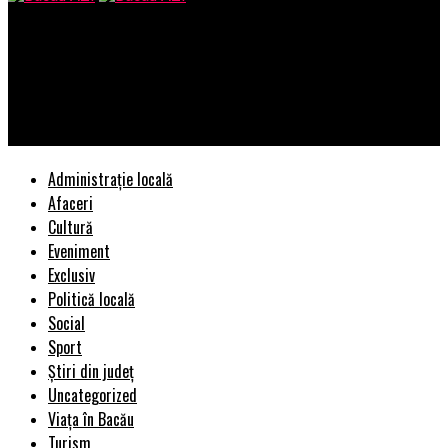
Bacau AZI
Anunț oficial al MAE privind situația românilor din Marea
Britanie după un Brexit fără acord! Sute de mii de români, vizați
de decizie | BacauAZI
Administrație locală
Afaceri
Cultură
Eveniment
Exclusiv
Politică locală
Social
Sport
Știri din județ
Uncategorized
Viața în Bacău
Turism