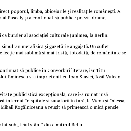
rect poporul, limba, obiceiurile şi realitățile româneşti. A
ihail Pascaly şi a continuat să publice poezii, drame,
 ca bursier al asociaţiei culturale Junimea, la Berlin.
că simultan metafizică și gazetărie angajată. Un suflet
e lecție mai sublimă și mai tristă, totodată, de românitate se
continuat să publice în Convorbiri literare, iar Titu
lui. Eminescu s-a împrietenit cu Ioan Slavici, Iosif Vulcan,
vitate publicistică excepțională, care i-a ruinat însă
internat în spitale şi sanatorii în ţară, la Viena şi Odessa,
 şi Mihail Kogălniceanu a reuşit să primească o mică pensie
at sub „teiul sfânt” din cimitirul Bellu.