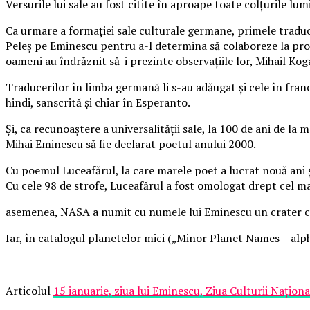
Versurile lui sale au fost citite în aproape toate colţurile l
Ca urmare a formaţiei sale culturale germane, primele traduce
Peleş pe Eminescu pentru a-l determina să colaboreze la proi
oameni au îndrăznit să-i prezinte observaţiile lor, Mihail Kog
Traducerilor în limba germană li s-au adăugat şi cele în fran
hindi, sanscrită şi chiar în Esperanto.
Şi, ca recunoaştere a universalităţii sale, la 100 de ani de 
Mihai Eminescu să fie declarat poetul anului 2000.
Cu poemul Luceafărul, la care marele poet a lucrat nouă ani şi
Cu cele 98 de strofe, Luceafărul a fost omologat drept cel m
asemenea, NASA a numit cu numele lui Eminescu un crater cu
Iar, în catalogul planetelor mici („Minor Planet Names – alph
Articolul
15 ianuarie, ziua lui Eminescu, Ziua Culturii Naţiona