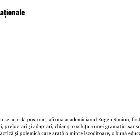
Naţionale
 nu se acordă postum”, afirma academicianul Eugen Simion, fos
 prelucrări şi adaptări, chiar şi o schiţa a unei gra­matici san
didactică şi polemică care arată o minte iscoditoare, o bună educ