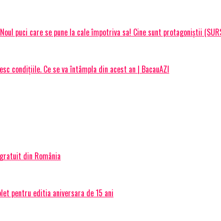
Noul puci care se pune la cale împotriva sa! Cine sunt protagoniștii (SUR
esc condițiile. Ce se va întâmpla din acest an | BacauAZI
 gratuit din România
et pentru editia aniversara de 15 ani