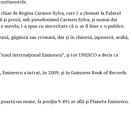
 continentele.
 chiar de Regina Carmen Sylva, care l-a chemat la Palatul
ii şi proză, sub pseudonimul Carmen Sylva, şi numai doi
 nuvela, i-a spus cu sinceritate că n-ar fi bine s-o publice.
eană, găgăuză sau rromani, dar şi în chineză, japoneză, arabă,
, “Anul internaţional Eminescu”, şi tot UNESCO a decis ca
i, Eminescu a intrat, în 2009, şi în Guinness Book of Records.
 poartă un nume, la poziția 9.495 se află şi Planeta Eminescu.