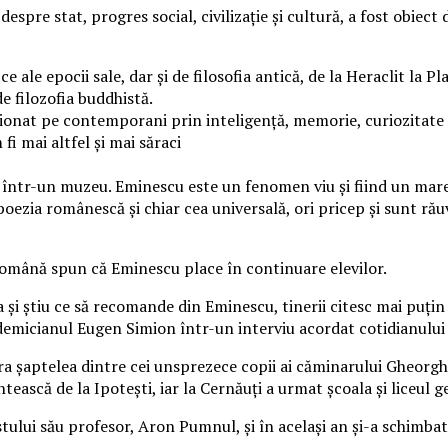
espre stat, progres social, civilizaţie şi cultură, a fost obiect 
e ale epocii sale, dar şi de filosofia antică, de la Heraclit la 
 filozofia buddhistă.
sionat pe contemporani prin inteligenţă, memorie, curiozitate 
i mai altfel şi mai săraci
 într-un muzeu. Eminescu este un fenomen viu şi fiind un mare po
oezia românescă şi chiar cea universală, ori pricep şi sunt răuv
 română spun că Eminescu place în continuare elevilor.
şi ştiu ce să recomande din Eminescu, tinerii citesc mai puţin c
ademicianul Eugen Simion într-un interviu acordat cotidianului
a şaptelea dintre cei unsprezece copii ai căminarului Gheorghe 
ntească de la Ipoteşti, iar la Cernăuţi a urmat şcoala şi liceul 
stului său profesor, Aron Pumnul, şi în acelaşi an şi-a schimba