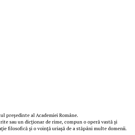
tul preşedinte al Academiei Române.
scrite sau un dicţionar de rime, compun o operă vastă şi
aţie filosofică şi o voinţă uriaşă de a stăpâni multe domenii.