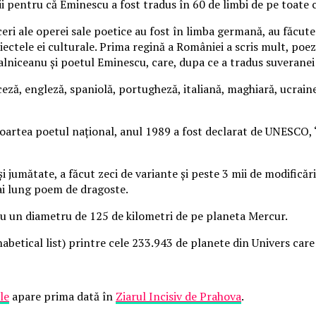
umii pentru că Eminescu a fost tradus în 60 de limbi de pe toate
ri ale operei sale poetice au fost în limba germană, au făcute
ectele ei culturale. Prima regină a României a scris mult, poez
alniceanu şi poetul Eminescu, care, dupa ce a tradus suveranei o
ceză, engleză, spaniolă, portugheză, italiană, maghiară, ucrain
la moartea poetul naţional, anul 1989 a fost declarat de UNESCO
 jumătate, a făcut zeci de variante şi peste 3 mii de modificăr
ai lung poem de dragoste.
 un diametru de 125 de kilometri de pe planeta Mercur.
abetical list) printre cele 233.943 de planete din Univers care
le
apare prima dată în
Ziarul Incisiv de Prahova
.