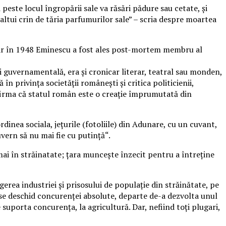
 peste locul îngropării sale va răsări pădure sau cetate, și
 altui crin de tăria parfumurilor sale” – scria despre moartea
 iar în 1948 Eminescu a fost ales post-mortem membru al
i guvernamentală, era şi cronicar literar, teatral sau monden,
în privinţa societăţii româneşti şi critica politicienii,
i afirma că statul român este o creaţie împrumutată din
dinea sociala, jeţurile (fotoliile) din Adunare, cu un cuvant,
uvern să nu mai fie cu putinţă“.
mai în străinatate; ţara munceşte înzecit pentru a întreţine
rea industriei şi prisosului de populaţie din străinătate, pe
 se deschid concurenţei absolute, departe de-a dezvolta unul
suporta concurenţa, la agricultură. Dar, nefiind toţi plugari,