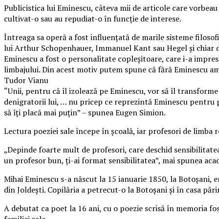
Publicistica lui Eminescu, câteva mii de articole care vorbeau d
cultivat-o sau au repudiat-o în funcţie de interese.
Întreaga sa operă a fost influenţată de marile sisteme filosofic
lui Arthur Schopenhauer, Immanuel Kant sau Hegel şi chiar de
Eminescu a fost o personalitate copleşitoare, care i-a impre
limbajului. Din acest motiv putem spune că fără Eminescu am f
Tudor Vianu
“Unii, pentru că îl izolează pe Eminescu, vor să îl transforme
denigratorii lui, … nu pricep ce reprezintă Eminescu pentru p
să îţi placă mai puţin” – spunea Eugen Simion.
Lectura poeziei sale începe în şcoală, iar profesori de limba
„Depinde foarte mult de profesori, care deschid sensibilitatea 
un profesor bun, ţi-ai format sensibilitatea”, mai spunea ac
Mihai Eminescu s-a născut la 15 ianuarie 1850, la Botoşani, er
din Joldeşti. Copilăria a petrecut-o la Botoşani şi în casa pări
A debutat ca poet la 16 ani, cu o poezie scrisă în memoria fo
familiei sale.