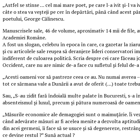
„Astfel se stinse … cel mai mare poet, pe care l-a ivit şi-l va
câte o stea va veșteji pe cer în depărtări, până când acest păm
poetului, George Călinescu.
Manuscrisele sale, 46 de volume, aproximativ 14 mii de file
Academiei Române.
A fost un slogan, celebru în epoca în care, ca gazetar la zia
şi cu articolele sale reuşea să deranjeze lideri conservatori im
indiferent de culoarea politică. Scria despre cei care făceau 
Occident, care nu are nimic de-a face cu sufletul şi felul de-a 
„Acesti oameni vor să pastreze ceea ce au. Nu numai averea – c
tot ce sărmana vale a Dunării a avut de oferit (…) toate trebu
Sau, „S-au zidit fară îndoială multe palate în Bucuresti, s-a
absenteismul şi luxul, precum şi pătura numeroasă de oameni c
„Măsurile economice ale demagogiei sunt o maimuţărie. Îi vezi
când adevărate măsuri ar fi acelea menite a dezvolta aptitud
din acei germeni, îi face să se usuce şi să degenereze, restr
ce devine restul ?” Sună actual ?