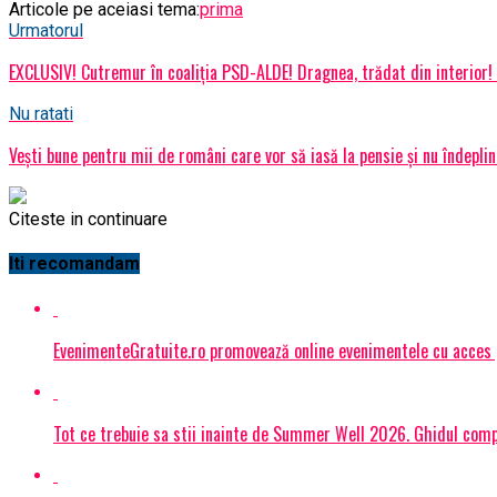
Articole pe aceiasi tema:
prima
Urmatorul
EXCLUSIV! Cutremur în coaliția PSD-ALDE! Dragnea, trădat din interior! 
Nu ratati
Vești bune pentru mii de români care vor să iasă la pensie și nu îndeplin
Citeste in continuare
Iti recomandam
EvenimenteGratuite.ro promovează online evenimentele cu acces
Tot ce trebuie sa stii inainte de Summer Well 2026. Ghidul compl