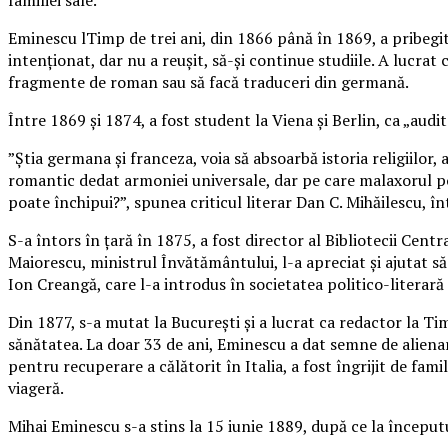
Eminescu lTimp de trei ani, din 1866 până în 1869, a pribegit î
intenționat, dar nu a reuşit, să-şi continue studiile. A lucrat 
fragmente de roman sau să facă traduceri din germană.
Între 1869 şi 1874, a fost student la Viena şi Berlin, ca „audit
”Ştia germana şi franceza, voia să absoarbă istoria religiilor, 
romantic dedat armoniei universale, dar pe care malaxorul poli
poate închipui?”, spunea criticul literar Dan C. Mihăilescu, î
S-a întors în ţară în 1875, a fost director al Bibliotecii Centr
Maiorescu, ministrul Învătământului, l-a apreciat şi ajutat să
Ion Creangă, care l-a introdus în societatea politico-literară
Din 1877, s-a mutat la Bucureşti şi a lucrat ca redactor la Tim
sănătatea. La doar 33 de ani, Eminescu a dat semne de alienare
pentru recuperare a călătorit în Italia, a fost îngrijit de fam
viageră.
Mihai Eminescu s-a stins la 15 iunie 1889, după ce la începutu