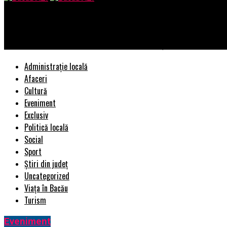
Bacau AZI
15 ianuarie, ziua lui Eminescu, Ziua Culturii Naţionale
Administrație locală
Afaceri
Cultură
Eveniment
Exclusiv
Politică locală
Social
Sport
Știri din județ
Uncategorized
Viața în Bacău
Turism
Eveniment