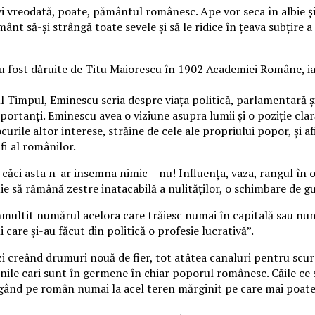
 ivi vreodată, poate, pământul românesc. Ape vor seca în albie și
ânt să-și strângă toate sevele și să le ridice în țeava subțire a
, au fost dăruite de Titu Maiorescu în 1902 Academiei Române,
rul Timpul, Eminescu scria despre viaţa politică, parlamentară ş
portanţi. Eminescu avea o viziune asupra lumii şi o poziţie clară 
jocurile altor interese, străine de cele ale propriului popor, ş
fi al românilor.
ăci asta n-ar insemna nimic – nu! Influenţa, vaza, rangul în or
ie să rămână zestre inatacabilă a nulităţilor, o schimbare de g
 înmultit numărul acelora care trăiesc numai în capitală sau nu
are şi-au făcut din politică o profesie lucrativă”.
 creând drumuri nouă de fier, tot atâtea canaluri pentru scurge
inile cari sunt în germene în chiar poporul românesc. Căile ce
ângând pe român numai la acel teren mărginit pe care mai poate 