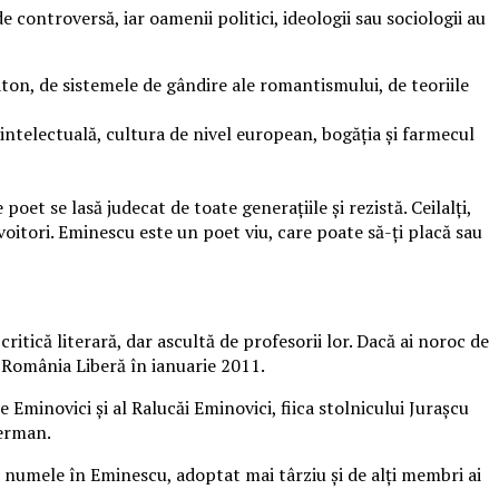
de controversă, iar oamenii politici, ideologii sau sociologii au
Platon, de sistemele de gândire ale romantismului, de teoriile
intelectuală, cultura de nivel european, bogăţia şi farmecul
et se lasă judecat de toate generaţiile şi rezistă. Ceilalţi,
oitori. Eminescu este un poet viu, care poate să-ţi placă sau
ritică literară, dar ascultă de profesorii lor. Dacă ai noroc de
 România Liberă în ianuarie 2011.
Eminovici şi al Ralucăi Eminovici, fiica stolnicului Juraşcu
german.
t numele în Eminescu, adoptat mai târziu şi de alţi membri ai