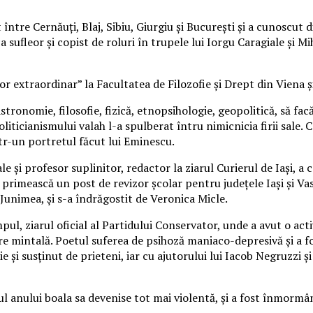
ntre Cernăuţi, Blaj, Sibiu, Giurgiu şi Bucureşti şi a cunoscut di
ca sufleor şi copist de roluri în trupele lui Iorgu Caragiale şi M
or extraordinar” la Facultatea de Filozofie și Drept din Viena şi
astronomie, filosofie, fizică, etnopsihologie, geopolitică, să fa
ticianismului valah l-a spulberat întru nimicnicia firii sale. C
ntr-un portretul făcut lui Eminescu.
ale şi profesor suplinitor, redactor la ziarul Curierul de Iaşi, a 
 primească un post de revizor şcolar pentru județele Iaşi şi Vas
 Junimea, şi s-a îndrăgostit de Veronica Micle.
pul, ziarul oficial al Partidului Conservator, unde a avut o acti
 mintală. Poetul suferea de psihoză maniaco-depresivă şi a fost 
ilie şi susţinut de prieteni, iar cu ajutorului lui Iacob Negruzzi
l anului boala sa devenise tot mai violentă, şi a fost înmormânt