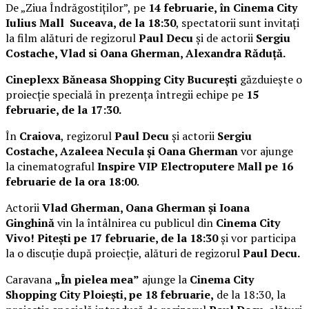
De „Ziua Îndrăgostiților”, pe
14 februarie, în Cinema City
Iulius Mall Suceava, de la 18:30
, spectatorii sunt invitați
la film alături de regizorul
Paul Decu
și de actorii
Sergiu
Costache, Vlad si Oana Gherman, Alexandra Răduță.
Cineplexx Băneasa Shopping City București
găzduiește o
proiecție specială în prezența întregii echipe pe
15
februarie, de la 17:30.
În
Craiova
, regizorul
Paul Decu
și actorii
Sergiu
Costache, Azaleea Necula și Oana Gherman
vor ajunge
la cinematograful
Inspire VIP Electroputere Mall pe 16
februarie de la ora 18:00
.
Actorii
Vlad Gherman, Oana Gherman și Ioana
Ginghină
vin la întâlnirea cu publicul din
Cinema City
Vivo! Pitești pe 17 februarie, de la 18:30
și vor participa
la o discuție după proiecție, alături de regizorul
Paul Decu.
Caravana
„În pielea mea”
ajunge la
Cinema City
Shopping City Ploiești, pe 18 februarie,
de la 18:30, la