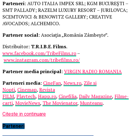
Parteneri
: AUTO ITALIA IMPEX SRL; KGM BUCUREȘTI –
SMT PALLADY; RAZELM LUXURY RESORT – JURILOVCA;
SCEMTOVICI & BENOWITZ GALLERY; CREATIVE
AVOCADOS; ALCHEMICO.
Partener social
: Asociația „România Zâmbește”.
Distribuitor:
T.R.I.B.E. Films
.
www.facebook.com/TribeFilms.ro
–
www.instagram.com/tribefilms.ro/
Partener media principal
:
VIRGIN RADIO ROMANIA
Parteneri media
:
CineFan
,
News.ro
,
Zile și
Nopți
,
Cinemap
,
Revista
FILM
,
Playtech
,
Happ.ro
,
Cinefilia
,
Daily Magazine
,
Filme-
carti
,
MovieNews
,
The Movienator
,
Munteanu
.
Citeste in continuare
Parteneri