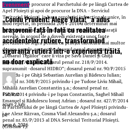
în calitate de procuror al Parchetului de pe lângă Curtea de
Eveniment
Apel Ploieşti şi apoi de procuror la DNA – Serviciul
Teritorial Ploieşti, în baza rezoluției infracționale unice, în
„Condu Prudent! Alege Viața!” a adus
mod repetat, în perioada 2014-2016 a determinat mai
brașovenii față în față cu realitatea
multe persoane să formuleze, fără vinovăție, declarații
nereale, în scopul de a dovedi existența unor fapte
accidentelor rutiere, transformând
prevăzute de legea penală cu prilejul fabricării mai multor
siguranța rutieră într-o experiență trăită,
dosare penale, respectiv: dosarul penal supranumit
„Dosarul Tigăilor” care îi viza pe Savu Daniel şi Ghiță
nu doar explicată
Sebastian Aurelian; dosarul penal nr. 218/P/2014.
supranumit -dosarul HIDRO”; dosarul penal nr. 90/P/2015
privindu-i pe Ghiță Sebastian Aurelian şi Bădescu Iulian;
dosarul nr. 308/P/2015 privindu-i pe Tudose Liviu Mihail,
Mihăilă Aurelian Constantin ş.a.; dosarul penal nr.
150/P/2014 privindu-i pe Ispas Constantin, Saghel Mihail
Publicat
Emanuel şi Rădulescu lonuț Adrian ; dosarul nr. 427/P/2014
acum 2 luni
al Parchetului de pe lângă Curtea de Apel Ploieşti privindu-
i pe Alexe Răzvan, Cosma Vlad Alexandru ş.a.; dosarul
pe
penal nr. 83/P/2013 al DNA Serviciul Teritorial Ploieşti.
iunie 6, 2026
(Cristina T).