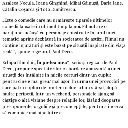
Azaleea Necula, Ioana Ginghină, Mihai Găinușă, Daria Jane,
Cătălin Coșarcă și Toto Dumitrescu.
„Este o comedie care nu urmărește tiparele ultimelor
comedii lansate în ultimul timp la noi. Filmul are o
narațiune jucăușă cu personaje construite în jurul unei
tematici aprins dezbătută în societatea de astăzi. Filmul nu
conține înjurături și este bazat pe situații inspirate din viața
reală.”, spune regizorul Paul Decu.
Echipa filmului
„În pielea mea”
, scris și regizat de Paul
Decu, propune spectatorilor o abordare amuzantă a unei
situații des întâlnite în micile certuri dintr-un cuplu:
pentru cine e mai greu/ mai ușor. În urma unei provocări pe
care patru cupluri de prieteni o duc la bun sfârșit, după
multe peripeții, într-un weekend, personajele ajung să
câștige o altă viziune despre relațiile lor, lăsând deoparte
presupunerile, orgoliile și preconcepțiile, pentru a încerca
să comunice mai bine între ei.