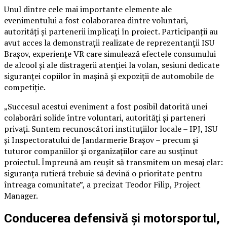
Unul dintre cele mai importante elemente ale
evenimentului a fost colaborarea dintre voluntari,
autorități și partenerii implicați în proiect. Participanții au
avut acces la demonstrații realizate de reprezentanții ISU
Brașov, experiențe VR care simulează efectele consumului
de alcool și ale distragerii atenției la volan, sesiuni dedicate
siguranței copiilor în mașină și expoziții de automobile de
competiție.
„Succesul acestui eveniment a fost posibil datorită unei
colaborări solide între voluntari, autorități și parteneri
privați. Suntem recunoscători instituțiilor locale – IPJ, ISU
și Inspectoratului de Jandarmerie Brașov – precum și
tuturor companiilor și organizațiilor care au susținut
proiectul. Împreună am reușit să transmitem un mesaj clar:
siguranța rutieră trebuie să devină o prioritate pentru
întreaga comunitate”, a precizat Teodor Filip, Project
Manager.
Conducerea defensivă și motorsportul,