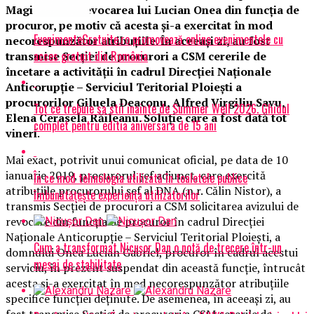
Magistraturii revocarea lui Lucian Onea din funcţia de
procuror, pe motiv că acesta şi-a exercitat în mod
EvenimenteGratuite.ro promovează online evenimentele cu
necorespunzător atribuţiile. În aceeaşi zi, au fost
acces gratuit din România
transmise Secţiei de procurori a CSM cererile de
încetare a activităţii în cadrul Direcţiei Naţionale
Anticorupţie – Serviciul Teritorial Ploieşti a
procurorilor Giluela Deaconu, Alfred Virgiliu Savu,
Tot ce trebuie sa stii inainte de Summer Well 2026. Ghidul
Elena Cerasela Răileanu. Soluție care a fost dată tot
complet pentru editia aniversara de 15 ani
vineri
.
Mai exact, potrivit unui comunicat oficial, pe data de 10
ianuarie 2019, procurorul șef adjunct, care exercită
În ce mod tehnologia utilizată în toaletele publice
atribuțiile procurorului șef al DNA (n.r. Călin Nistor), a
îmbunătățește experiența utilizatorilor
transmis Secției de procurori a CSM solicitarea avizului de
revocare din funcția de procuror în cadrul Direcției
Naționale Anticorupție – Serviciul Teritorial Ploiești, a
Cum a transformat Nicușor Dan o notă de trecere într-un
domnului Onea Lucian Gabriel, procuror în cadrul acestui
mesaj de stabilitate
serviciu, în prezent suspendat din această funcție, întrucât
acesta și-a exercitat în mod necorespunzător atribuțiile
specifice funcției deținute. De asemenea, în aceeași zi, au
fost transmise Secției de procurori a CSM cererile de