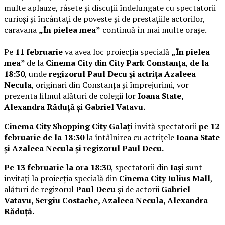
multe aplauze, râsete și discuții îndelungate cu spectatorii
curioși și încântați de poveste și de prestațiile actorilor,
caravana
„În pielea mea”
continuă în mai multe orașe.
Pe
11 februarie
va avea loc proiecția specială
„În pielea
mea”
de la
Cinema City din City Park Constanța
,
de la
18:30
, unde
regizorul Paul Decu și actrița Azaleea
Necula
, originari din Constanța și împrejurimi, vor
prezenta filmul alături de colegii lor
Ioana State,
Alexandra Răduță și Gabriel Vatavu.
Cinema City Shopping City Galați
invită spectatorii
pe 12
februarie de la 18:30
la întâlnirea cu actrițele
Ioana State
și Azaleea Necula și regizorul Paul Decu.
Pe 13 februarie la ora 18:30
, spectatorii din
Iași
sunt
invitați la proiecția specială din
Cinema City Iulius Mall
,
alături de regizorul
Paul Decu
și de actorii
Gabriel
Vatavu, Sergiu Costache, Azaleea Necula, Alexandra
Răduță.