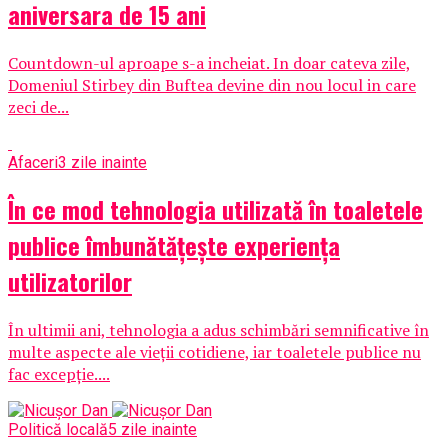
aniversara de 15 ani
Countdown-ul aproape s-a incheiat. In doar cateva zile,
Domeniul Stirbey din Buftea devine din nou locul in care
zeci de...
Afaceri
3 zile inainte
În ce mod tehnologia utilizată în toaletele
publice îmbunătățește experiența
utilizatorilor
În ultimii ani, tehnologia a adus schimbări semnificative în
multe aspecte ale vieții cotidiene, iar toaletele publice nu
fac excepție....
Politică locală
5 zile inainte