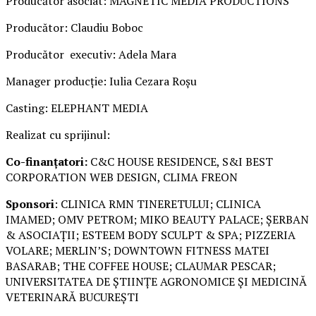
Producător asociat: MAGNETIC MEDIA PRODUCTIONS
Producător: Claudiu Boboc
Producător executiv: Adela Mara
Manager producție: Iulia Cezara Roșu
Casting: ELEPHANT MEDIA
Realizat cu sprijinul:
Co-finanțatori:
C&C HOUSE RESIDENCE, S&I BEST
CORPORATION WEB DESIGN, CLIMA FREON
Sponsori
: CLINICA RMN TINERETULUI; CLINICA
IMAMED; OMV PETROM; MIKO BEAUTY PALACE; ȘERBAN
& ASOCIAȚII; ESTEEM BODY SCULPT & SPA; PIZZERIA
VOLARE; MERLIN’S; DOWNTOWN FITNESS MATEI
BASARAB; THE COFFEE HOUSE; CLAUMAR PESCAR;
UNIVERSITATEA DE ȘTIINȚE AGRONOMICE ȘI MEDICINĂ
VETERINARĂ BUCUREȘTI