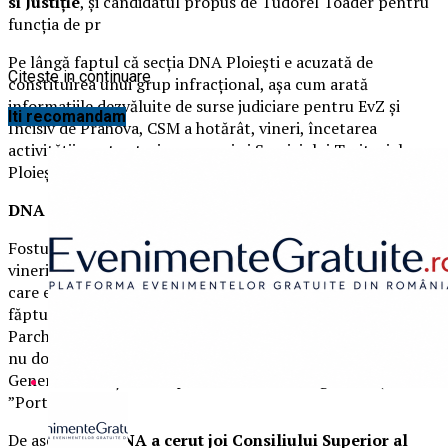
si Justiție
, şi candidatul propus de Tudorel Toader pentru
funcția de pr
Pe lângă faptul că secţia DNA Ploieşti e acuzată de
Citeste in continuare
constituirea unui grup infracţional, așa cum arată
informațiile dezvăluite de surse judiciare pentru EvZ și
Iti recomandam
Incisiv de Prahova, CSM a hotărât, vineri, încetarea
activității pentru trei procurori ai Serviciului Teritorial
Ploiești.
DNA și CSM s-au mișcat rapid
Fostul şef al DNA Ploieşti, Lucian Onea, s-a prezentat
vineri la Parchetul General, pentru a fi audiat în dosarul în
care este acuzat de complicitate la favorizarea
făptuitorului şi cercetare abuzivă. La intrarea în sediul
Parchetului General, Lucian Onea le-a spus jurnaliştilor că
nu doreşte să facă declaraţii. Tot vineri, la Parchetul
General a fost și fostul procuror Mircea Negulescu (zis
”Portocală”).
De asemenea,
DNA a cerut joi Consiliului Superior al