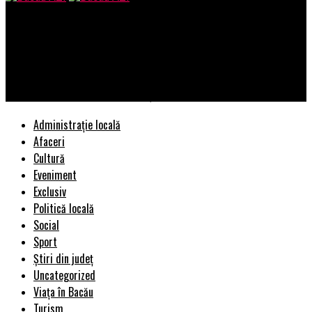
Bacau AZI
EXPLOZIV! Acuzații EXTREM de GRAVE pentru „Unitatea de
elită”. PREMIERĂ în Justiția din România: DNA Ploiești,
transformată în GRUP INFRACȚIONAL ORGANIZAT
Administrație locală
Afaceri
Cultură
Eveniment
Exclusiv
Politică locală
Social
Sport
Știri din județ
Uncategorized
Viața în Bacău
Turism