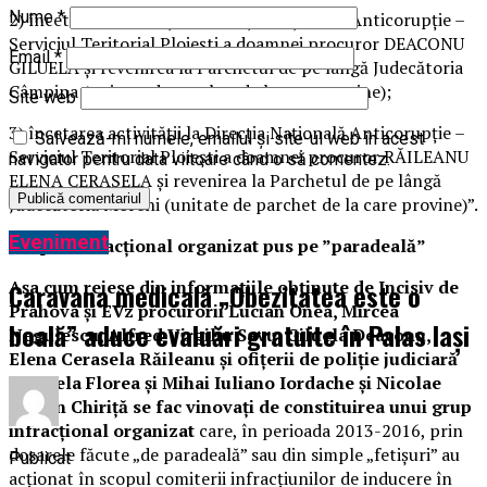
Nume
*
2) încetarea activităţii la Direcţia Naţională Anticorupţie –
Serviciul Teritorial Ploieşti a doamnei procuror DEACONU
Email
*
GILUELA şi revenirea la Parchetul de pe lângă Judecătoria
Câmpina (unitate de parchet de la care provine);
Site web
3) încetarea activităţii la Direcţia Naţională Anticorupţie –
Salvează-mi numele, emailul și site-ul web în acest
Serviciul Teritorial Ploieşti a doamnei procuror RĂILEANU
navigator pentru data viitoare când o să comentez.
ELENA CERASELA şi revenirea la Parchetul de pe lângă
Judecătoria Moreni (unitate de parchet de la care provine)”.
Eveniment
Grupul infracțional organizat pus pe ”paradeală”
Așa cum reiese din informațiile obținute de Incisiv de
Caravana medicală „Obezitatea este o
Prahova și EVz procurorii Lucian Onea, Mircea
boală” aduce evaluări gratuite în Palas Iași
Negulescu, Alfred Virgiliu Savu, Giluela Deaconu,
Elena Cerasela Răileanu și ofițerii de poliție judiciară
Gabriela Florea și Mihai Iuliano Iordache și Nicolae
Adrian Chiriță se fac vinovați de constituirea unui grup
infracțional organizat
care, în perioada 2013-2016, prin
dosarele făcute „de paradeală” sau din simple „fetișuri” au
Publicat
acționat în scopul comiterii infracțiunilor de inducere în