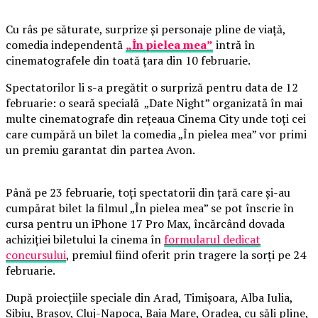
Cu râs pe săturate, surprize și personaje pline de viață,
comedia independentă
„În pielea mea”
intră în
cinematografele din toată țara din 10 februarie.
Spectatorilor li s-a pregătit o surpriză pentru data de 12
februarie: o seară specială „Date Night” organizată în mai
multe cinematografe din rețeaua Cinema City unde toți cei
care cumpără un bilet la comedia „În pielea mea” vor primi
un premiu garantat din partea Avon.
Până pe 23 februarie, toți spectatorii din țară care și-au
cumpărat bilet la filmul „În pielea mea” se pot înscrie în
cursa pentru un iPhone 17 Pro Max, încărcând dovada
achiziției biletului la cinema în
formularul dedicat
concursului
, premiul fiind oferit prin tragere la sorți pe 24
februarie.
După proiecțiile speciale din Arad, Timișoara, Alba Iulia,
Sibiu, Brașov, Cluj-Napoca, Baia Mare, Oradea, cu săli pline,