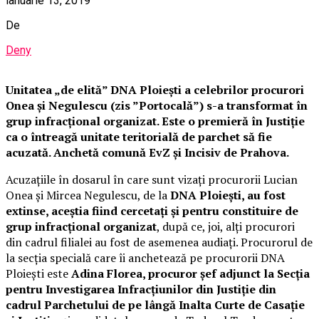
ianuarie 13, 2019
De
Deny
Unitatea „de elită” DNA Ploieşti a celebrilor procurori
Onea și Negulescu (zis ”Portocală”) s-a transformat în
grup infracţional organizat. Este o premieră în Justiţie
ca o întreagă unitate teritorială de parchet să fie
acuzată. Anchetă comună EvZ și Incisiv de Prahova.
Acuzațiile în dosarul în care sunt vizați procurorii Lucian
Onea și Mircea Negulescu, de la
DNA Ploiești, au fost
extinse, aceștia fiind cercetați și pentru constituire de
grup infracțional organizat
, după ce, joi, alți procurori
din cadrul filialei au fost de asemenea audiați. Procurorul de
la secția specială care îi anchetează pe procurorii DNA
Ploieşti este
Adina Florea, procuror şef adjunct la Secția
pentru Investigarea Infracțiunilor din Justiție din
cadrul Parchetului de pe lângă Inalta Curte de Casație