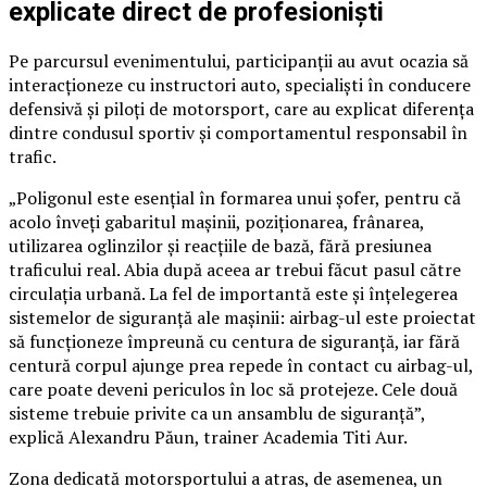
explicate direct de profesioniști
Pe parcursul evenimentului, participanții au avut ocazia să
interacționeze cu instructori auto, specialiști în conducere
defensivă și piloți de motorsport, care au explicat diferența
dintre condusul sportiv și comportamentul responsabil în
trafic.
„Poligonul este esențial în formarea unui șofer, pentru că
acolo înveți gabaritul mașinii, poziționarea, frânarea,
utilizarea oglinzilor și reacțiile de bază, fără presiunea
traficului real. Abia după aceea ar trebui făcut pasul către
circulația urbană. La fel de importantă este și înțelegerea
sistemelor de siguranță ale mașinii: airbag-ul este proiectat
să funcționeze împreună cu centura de siguranță, iar fără
centură corpul ajunge prea repede în contact cu airbag-ul,
care poate deveni periculos în loc să protejeze. Cele două
sisteme trebuie privite ca un ansamblu de siguranță”,
explică Alexandru Păun, trainer Academia Titi Aur.
Zona dedicată motorsportului a atras, de asemenea, un