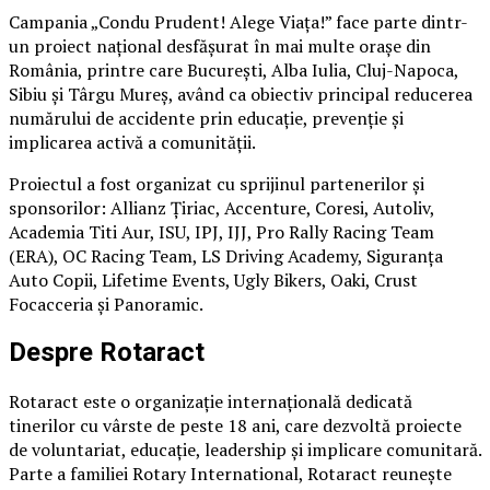
Campania „Condu Prudent! Alege Viața!” face parte dintr-
un proiect național desfășurat în mai multe orașe din
România, printre care București, Alba Iulia, Cluj-Napoca,
Sibiu și Târgu Mureș, având ca obiectiv principal reducerea
numărului de accidente prin educație, prevenție și
implicarea activă a comunității.
Proiectul a fost organizat cu sprijinul partenerilor și
sponsorilor: Allianz Țiriac, Accenture, Coresi, Autoliv,
Academia Titi Aur, ISU, IPJ, IJJ, Pro Rally Racing Team
(ERA), OC Racing Team, LS Driving Academy, Siguranța
Auto Copii, Lifetime Events, Ugly Bikers, Oaki, Crust
Focacceria și Panoramic.
Despre Rotaract
Rotaract este o organizație internațională dedicată
tinerilor cu vârste de peste 18 ani, care dezvoltă proiecte
de voluntariat, educație, leadership și implicare comunitară.
Parte a familiei Rotary International, Rotaract reunește