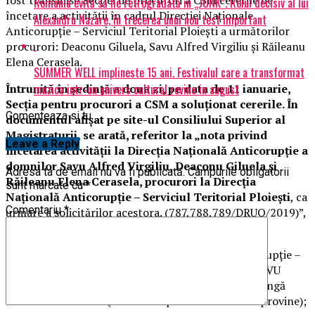
România evită să fie retrogradată în „JUNK”. Rolul decisiv al lui
încetare a activității în cadrul Direcției Naționale
Alexandru Nazare, în trecerea unui nou test important
Anticorupție – Serviciul Teritorial Ploiești a următorilor
procurori: Deaconu Giluela, Savu Alfred Virgiliu și Răileanu
Elena Cerasela.
SUMMER WELL implineste 15 ani. Festivalul care a transformat
muzica intr-un univers cultural revine in august
Întrunită în ședință a doua zi, pe data de 11 ianuarie,
Secția pentru procurori a CSM a soluționat cererile. În
Comenteaza si tu
documentul afișat pe site-ul Consiliului Superior al
Magistraturii, se arată, referitor la „nota privind
Leave a Reply
încetarea activităţii la Direcţia Naţională Anticorupţie a
domnilor Savu Alfred Virgiliu, Deaconu Giluela şi
Adresa ta de email nu va fi publicată.
Câmpurile obligatorii
Răileanu Elena Cerasela, procurori la Direcţia
sunt marcate cu
*
Naţională Anticorupţie – Serviciul Teritorial Ploieşti
, ca
Comentariu
*
urmare a solicitărilor acestora. (787,788,789/DRUO/2019)”,
că Secţia pentru procurori a CSM a hotărât:
1) încetarea activităţii la Direcţia Naţională Anticorupţie –
Serviciul Teritorial Ploieşti a domnului procuror SAVU
ALFRED VIRGILIU şi revenirea la Parchetul de pe lângă
Tribunalul Prahova (unitate de parchet de la care provine);