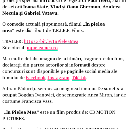
proiecția specială introdusă de regizorul
Paul Decu
, alături
de actorii
Ioana State, Vlad și Oana Gherman, Azaleea
Necula și Gabriel Vatavu.
O comedie actuală și spumoasă, filmul
„În pielea
mea”
este distribuit de T.R.I.B.E. Films.
TRAILER:
https://bit.ly/InPieleaMea
Site oficial:
inpieleamea.ro
Mai multe detalii, imagini de la filmări, fragmente din film,
declarații din partea actorilor și informații despre
concursuri sunt disponibile pe paginile social media ale
filmului de
Facebook
,
Instagram
,
TikTok
.
Adrian Pădurețu semnează imaginea filmului. De sunet s-a
ocupat Bogdan Ivanovici, de scenografie Anca Miron, iar de
costume Francisca Vass.
„În Pielea Mea”
este un film produs de: CB MOTION
PICTURES.