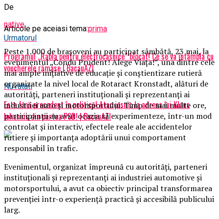
De
native
Articole pe aceiasi tema:
prima
Urmatorul
Peste 1.000 de brașoveni au participat sâmbătă, 23 mai, la
Programul ,,Rabla pentru electrocasnice” blocat! Ce se va întâmpla cu
evenimentul „Condu Prudent! Alege Viața!”, una dintre cele
voucherele rămase | BacauAZI
mai ample inițiative de educație și conștientizare rutieră
organizate la nivel local de Rotaract Kronstadt, alături de
Nu ratati
autorități, parteneri instituționali și reprezentanți ai
Este fără precedent în politică! Atac josnic la adresa lui Klaus
industriei auto și motorsportului. Timp de mai multe ore,
Iohannis din partea PSD! | BacauAZI
participanții au avut ocazia să experimenteze, într-un mod
controlat și interactiv, efectele reale ale accidentelor
rutiere și importanța adoptării unui comportament
responsabil în trafic.
Evenimentul, organizat împreună cu autorități, parteneri
instituționali și reprezentanți ai industriei automotive și
motorsportului, a avut ca obiectiv principal transformarea
prevenției într-o experiență practică și accesibilă publicului
larg.