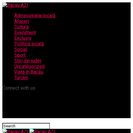
Administrație locală
Afaceri
Cultură
Eveniment
Exclusiv
Politică locală
Social
Sport
Știri din județ
Uncategorized
Viața în Bacău
Turism
Connect with us