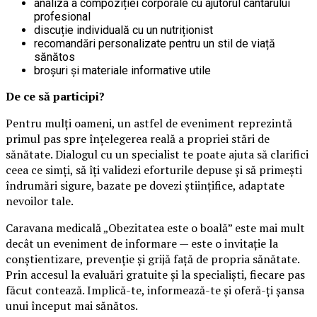
analiza a compoziției corporale cu ajutorul cântarului
profesional
discuție individuală cu un nutriționist
recomandări personalizate pentru un stil de viață
sănătos
broșuri și materiale informative utile
De ce să participi?
Pentru mulți oameni, un astfel de eveniment reprezintă
primul pas spre înțelegerea reală a propriei stări de
sănătate. Dialogul cu un specialist te poate ajuta să clarifici
ceea ce simți, să îți validezi eforturile depuse și să primești
îndrumări sigure, bazate pe dovezi științifice, adaptate
nevoilor tale.
Caravana medicală „Obezitatea este o boală” este mai mult
decât un eveniment de informare — este o invitație la
conștientizare, prevenție și grijă față de propria sănătate.
Prin accesul la evaluări gratuite și la specialiști, fiecare pas
făcut contează. Implică-te, informează-te și oferă-ți șansa
unui început mai sănătos.