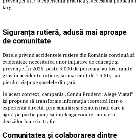
prevenției într-o experiență practică și accesibilă publicului
larg.
Siguranța rutieră, adusă mai aproape
de comunitate
Datele privind accidentele rutiere din România continuă să
evidențieze necesitatea unor inițiative de educație și
prevenție. În 2025, peste 3.000 de persoane au fost rănite
grav în accidente rutiere, iar mai mult de 1.300 și-au
pierdut viața pe șoselele din țară.
În acest context, campania „Condu Prudent! Alege Viața!”
își propune să transforme informația teoretică într-o
experiență directă, prin simulări și demonstrații care îi
ajută pe participanți să înțeleagă concret impactul
deciziilor luate în trafic.
Comunitatea și colaborarea dintre