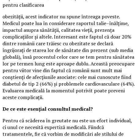
pentru clasificarea
obezității, acest indicator nu spune întreaga poveste.
Medicul poate lua în considerare raportul talie–înălțime,
impactul asupra sănătății, calitatea vieții, prezența
complicațiilor și altele. Interesant este faptul că doar 20%
dintre românii care trăiesc cu obezitate se declară
îngrijorați de starea lor de sănătate din prezent (sub media
globală), însă procentul celor care se tem pentru sănătatea
lor pe termen lung este aproape dublu. Această preocupare
pentru viitor vine din faptul că românii sunt mult mai
conștienți de afecțiunile asociate: cele mai cunoscute fiind
diabetul de tip 2 (66%) și problemele cardiovasculare (64%).
Evaluarea medicală la momentul potrivit poate preveni
aceste complicații.
De ce este esențial consultul medical?
Pentru că scăderea în greutate nu este un efort individual,
ci unul ce necesită expertiză medicală. Fiindcă
tratamentele, fie că vorbim de modificări ale stilului de