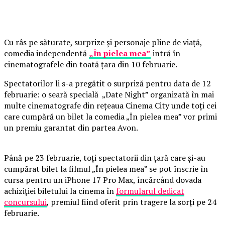
Cu râs pe săturate, surprize și personaje pline de viață,
comedia independentă
„În pielea mea”
intră în
cinematografele din toată țara din 10 februarie.
Spectatorilor li s-a pregătit o surpriză pentru data de 12
februarie: o seară specială „Date Night” organizată în mai
multe cinematografe din rețeaua Cinema City unde toți cei
care cumpără un bilet la comedia „În pielea mea” vor primi
un premiu garantat din partea Avon.
Până pe 23 februarie, toți spectatorii din țară care și-au
cumpărat bilet la filmul „În pielea mea” se pot înscrie în
cursa pentru un iPhone 17 Pro Max, încărcând dovada
achiziției biletului la cinema în
formularul dedicat
concursului
, premiul fiind oferit prin tragere la sorți pe 24
februarie.