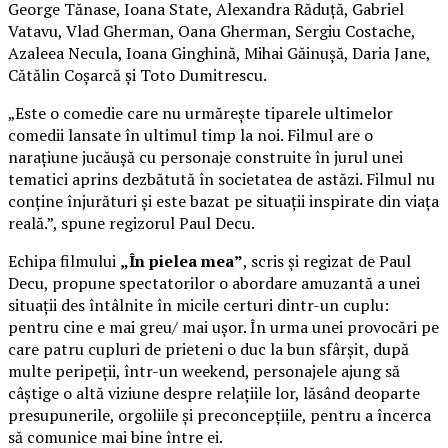
George Tănase, Ioana State, Alexandra Răduță, Gabriel
Vatavu, Vlad Gherman, Oana Gherman, Sergiu Costache,
Azaleea Necula, Ioana Ginghină, Mihai Găinușă, Daria Jane,
Cătălin Coșarcă și Toto Dumitrescu.
„Este o comedie care nu urmărește tiparele ultimelor
comedii lansate în ultimul timp la noi. Filmul are o
narațiune jucăușă cu personaje construite în jurul unei
tematici aprins dezbătută în societatea de astăzi. Filmul nu
conține înjurături și este bazat pe situații inspirate din viața
reală.”, spune regizorul Paul Decu.
Echipa filmului
„În pielea mea”
, scris și regizat de Paul
Decu, propune spectatorilor o abordare amuzantă a unei
situații des întâlnite în micile certuri dintr-un cuplu:
pentru cine e mai greu/ mai ușor. În urma unei provocări pe
care patru cupluri de prieteni o duc la bun sfârșit, după
multe peripeții, într-un weekend, personajele ajung să
câștige o altă viziune despre relațiile lor, lăsând deoparte
presupunerile, orgoliile și preconcepțiile, pentru a încerca
să comunice mai bine între ei.