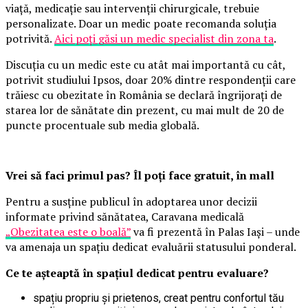
viață, medicație sau intervenții chirurgicale, trebuie
personalizate. Doar un medic poate recomanda soluția
potrivită.
Aici poți găsi un medic specialist din zona ta
.
Discuția cu un medic este cu atât mai importantă cu cât,
potrivit studiului Ipsos, doar 20% dintre respondenții care
trăiesc cu obezitate în România se declară îngrijorați de
starea lor de sănătate din prezent, cu mai mult de 20 de
puncte procentuale sub media globală.
Vrei să faci primul pas? Îl poți face gratuit, în mall
Pentru a susține publicul în adoptarea unor decizii
informate privind sănătatea, Caravana medicală
„Obezitatea este o boală”
va fi prezentă în Palas Iași – unde
va amenaja un spațiu dedicat evaluării statusului ponderal.
Ce te așteaptă în spațiul dedicat pentru evaluare?
spațiu propriu și prietenos, creat pentru confortul tău