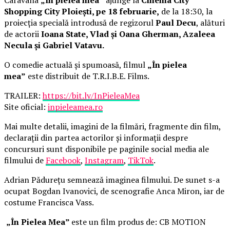
Shopping City Ploiești, pe 18 februarie,
de la 18:30, la
proiecția specială introdusă de regizorul
Paul Decu
, alături
de actorii
Ioana State, Vlad și Oana Gherman, Azaleea
Necula și Gabriel Vatavu.
O comedie actuală și spumoasă, filmul
„În pielea
mea”
este distribuit de T.R.I.B.E. Films.
TRAILER:
https://bit.ly/InPieleaMea
Site oficial:
inpieleamea.ro
Mai multe detalii, imagini de la filmări, fragmente din film,
declarații din partea actorilor și informații despre
concursuri sunt disponibile pe paginile social media ale
filmului de
Facebook
,
Instagram
,
TikTok
.
Adrian Pădurețu semnează imaginea filmului. De sunet s-a
ocupat Bogdan Ivanovici, de scenografie Anca Miron, iar de
costume Francisca Vass.
„În Pielea Mea”
este un film produs de: CB MOTION