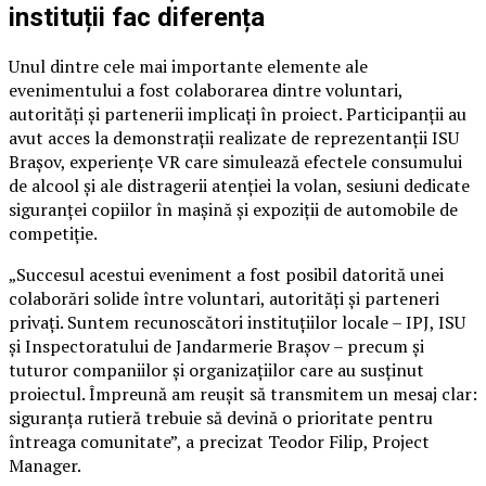
instituții fac diferența
Unul dintre cele mai importante elemente ale
evenimentului a fost colaborarea dintre voluntari,
autorități și partenerii implicați în proiect. Participanții au
avut acces la demonstrații realizate de reprezentanții ISU
Brașov, experiențe VR care simulează efectele consumului
de alcool și ale distragerii atenției la volan, sesiuni dedicate
siguranței copiilor în mașină și expoziții de automobile de
competiție.
„Succesul acestui eveniment a fost posibil datorită unei
colaborări solide între voluntari, autorități și parteneri
privați. Suntem recunoscători instituțiilor locale – IPJ, ISU
și Inspectoratului de Jandarmerie Brașov – precum și
tuturor companiilor și organizațiilor care au susținut
proiectul. Împreună am reușit să transmitem un mesaj clar:
siguranța rutieră trebuie să devină o prioritate pentru
întreaga comunitate”, a precizat Teodor Filip, Project
Manager.