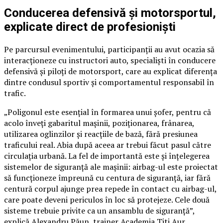
Conducerea defensivă și motorsportul,
explicate direct de profesioniști
Pe parcursul evenimentului, participanții au avut ocazia să
interacționeze cu instructori auto, specialiști în conducere
defensivă și piloți de motorsport, care au explicat diferența
dintre condusul sportiv și comportamentul responsabil în
trafic.
„Poligonul este esențial în formarea unui șofer, pentru că
acolo înveți gabaritul mașinii, poziționarea, frânarea,
utilizarea oglinzilor și reacțiile de bază, fără presiunea
traficului real. Abia după aceea ar trebui făcut pasul către
circulația urbană. La fel de importantă este și înțelegerea
sistemelor de siguranță ale mașinii: airbag-ul este proiectat
să funcționeze împreună cu centura de siguranță, iar fără
centură corpul ajunge prea repede în contact cu airbag-ul,
care poate deveni periculos în loc să protejeze. Cele două
sisteme trebuie privite ca un ansamblu de siguranță”,
explică Alexandru Păun, trainer Academia Titi Aur.