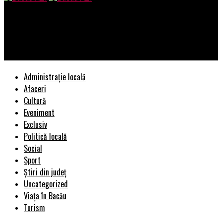
Bacau AZI
Anunț important despre pensii! Toți pensionarii vor lua banii
mai târziu. Care este motivul | BacauAZI
Administrație locală
Afaceri
Cultură
Eveniment
Exclusiv
Politică locală
Social
Sport
Știri din județ
Uncategorized
Viața în Bacău
Turism