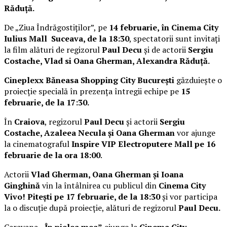
Răduță.
De „Ziua Îndrăgostiților”, pe
14 februarie, în Cinema City
Iulius Mall Suceava, de la 18:30
, spectatorii sunt invitați
la film alături de regizorul
Paul Decu
și de actorii
Sergiu
Costache, Vlad si Oana Gherman, Alexandra Răduță.
Cineplexx Băneasa Shopping City București
găzduiește o
proiecție specială în prezența întregii echipe pe
15
februarie, de la 17:30.
În
Craiova
, regizorul
Paul Decu
și actorii
Sergiu
Costache, Azaleea Necula și Oana Gherman
vor ajunge
la cinematograful
Inspire VIP Electroputere Mall pe 16
februarie de la ora 18:00
.
Actorii
Vlad Gherman, Oana Gherman și Ioana
Ginghină
vin la întâlnirea cu publicul din
Cinema City
Vivo! Pitești pe 17 februarie, de la 18:30
și vor participa
la o discuție după proiecție, alături de regizorul
Paul Decu.
Caravana
„În pielea mea”
ajunge la
Cinema City