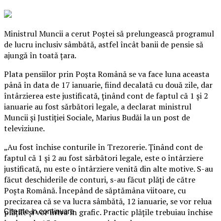
Ministrul Muncii a cerut Poştei să prelungească programul
de lucru inclusiv sâmbătă, astfel încât banii de pensie să
ajungă în toată ţara.
Plata pensiilor prin Poşta Română se va face luna aceasta
până în data de 17 ianuarie, fiind decalată cu două zile, dar
întârzierea este justificată, ţinând cont de faptul că 1 şi 2
ianuarie au fost sărbători legale, a declarat ministrul
Muncii şi Justiţiei Sociale, Marius Budăi la un post de
televiziune.
„Au fost închise conturile în Trezorerie. Ţinând cont de
faptul că 1 şi 2 au fost sărbători legale, este o întârziere
justificată, nu este o întârziere venită din alte motive. S-au
făcut deschiderile de conturi, s-au făcut plăţi de către
Poşta Română. Începând de săptămâna viitoare, cu
precizarea că se va lucra sâmbătă, 12 ianuarie, se vor relua
plăţile şi vor intra în grafic. Practic plăţile trebuiau închise
Citeste in continuare