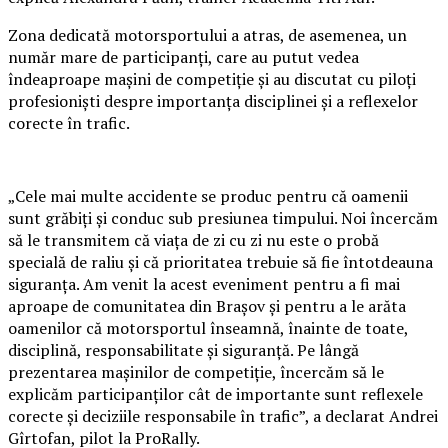
Zona dedicată motorsportului a atras, de asemenea, un
număr mare de participanți, care au putut vedea
îndeaproape mașini de competiție și au discutat cu piloți
profesioniști despre importanța disciplinei și a reflexelor
corecte în trafic.
„Cele mai multe accidente se produc pentru că oamenii
sunt grăbiți și conduc sub presiunea timpului. Noi încercăm
să le transmitem că viața de zi cu zi nu este o probă
specială de raliu și că prioritatea trebuie să fie întotdeauna
siguranța. Am venit la acest eveniment pentru a fi mai
aproape de comunitatea din Brașov și pentru a le arăta
oamenilor că motorsportul înseamnă, înainte de toate,
disciplină, responsabilitate și siguranță. Pe lângă
prezentarea mașinilor de competiție, încercăm să le
explicăm participanților cât de importante sunt reflexele
corecte și deciziile responsabile în trafic”, a declarat Andrei
Gîrtofan, pilot la ProRally.