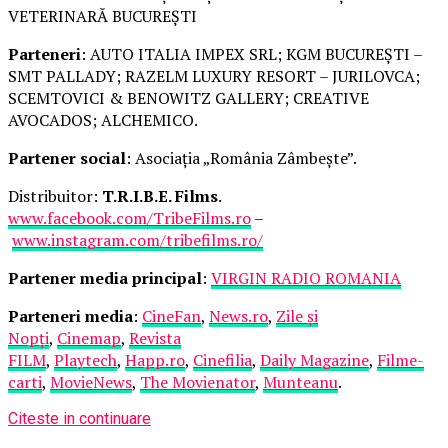
VETERINARĂ BUCUREȘTI
Parteneri
: AUTO ITALIA IMPEX SRL; KGM BUCUREȘTI –
SMT PALLADY; RAZELM LUXURY RESORT – JURILOVCA;
SCEMTOVICI & BENOWITZ GALLERY; CREATIVE
AVOCADOS; ALCHEMICO.
Partener social
: Asociația „România Zâmbește”.
Distribuitor:
T.R.I.B.E. Films
.
www.facebook.com/TribeFilms.ro
–
www.instagram.com/tribefilms.ro/
Partener media principal
:
VIRGIN RADIO ROMANIA
Parteneri media
:
CineFan
,
News.ro
,
Zile și
Nopți
,
Cinemap
,
Revista
FILM
,
Playtech
,
Happ.ro
,
Cinefilia
,
Daily Magazine
,
Filme-
carti
,
MovieNews
,
The Movienator
,
Munteanu
.
Citeste in continuare