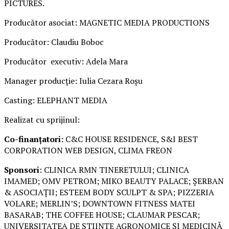
PICTURES.
Producător asociat: MAGNETIC MEDIA PRODUCTIONS
Producător: Claudiu Boboc
Producător executiv: Adela Mara
Manager producție: Iulia Cezara Roșu
Casting: ELEPHANT MEDIA
Realizat cu sprijinul:
Co-finanțatori:
C&C HOUSE RESIDENCE, S&I BEST
CORPORATION WEB DESIGN, CLIMA FREON
Sponsori
: CLINICA RMN TINERETULUI; CLINICA
IMAMED; OMV PETROM; MIKO BEAUTY PALACE; ȘERBAN
& ASOCIAȚII; ESTEEM BODY SCULPT & SPA; PIZZERIA
VOLARE; MERLIN’S; DOWNTOWN FITNESS MATEI
BASARAB; THE COFFEE HOUSE; CLAUMAR PESCAR;
UNIVERSITATEA DE ȘTIINȚE AGRONOMICE ȘI MEDICINĂ