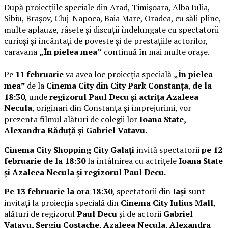
După proiecțiile speciale din Arad, Timișoara, Alba Iulia,
Sibiu, Brașov, Cluj-Napoca, Baia Mare, Oradea, cu săli pline,
multe aplauze, râsete și discuții îndelungate cu spectatorii
curioși și încântați de poveste și de prestațiile actorilor,
caravana
„În pielea mea”
continuă în mai multe orașe.
Pe
11 februarie
va avea loc proiecția specială
„În pielea
mea”
de la
Cinema City din City Park Constanța
,
de la
18:30
, unde
regizorul Paul Decu și actrița Azaleea
Necula
, originari din Constanța și împrejurimi, vor
prezenta filmul alături de colegii lor
Ioana State,
Alexandra Răduță și Gabriel Vatavu.
Cinema City Shopping City Galați
invită spectatorii
pe 12
februarie de la 18:30
la întâlnirea cu actrițele
Ioana State
și Azaleea Necula și regizorul Paul Decu.
Pe 13 februarie la ora 18:30
, spectatorii din
Iași
sunt
invitați la proiecția specială din
Cinema City Iulius Mall
,
alături de regizorul
Paul Decu
și de actorii
Gabriel
Vatavu, Sergiu Costache, Azaleea Necula, Alexandra