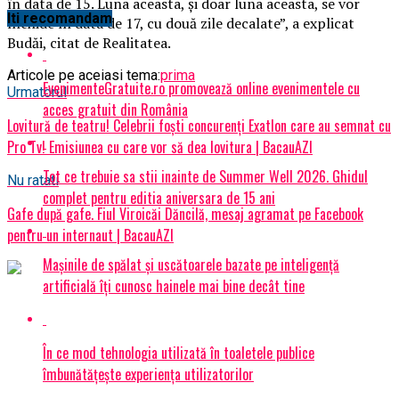
în data de 15. Luna aceasta, şi doar luna aceasta, se vor
Iti recomandam
închide în data de 17, cu două zile decalate”, a explicat
Budăi, citat de Realitatea.
Articole pe aceiasi tema:
prima
EvenimenteGratuite.ro promovează online evenimentele cu
Urmatorul
acces gratuit din România
Lovitură de teatru! Celebrii foști concurenți Exatlon care au semnat cu
Pro Tv! Emisiunea cu care vor să dea lovitura | BacauAZI
Tot ce trebuie sa stii inainte de Summer Well 2026. Ghidul
Nu ratati
complet pentru editia aniversara de 15 ani
Gafe după gafe. Fiul Viroicăi Dăncilă, mesaj agramat pe Facebook
pentru un internaut | BacauAZI
Mașinile de spălat și uscătoarele bazate pe inteligență
artificială îți cunosc hainele mai bine decât tine
În ce mod tehnologia utilizată în toaletele publice
îmbunătățește experiența utilizatorilor