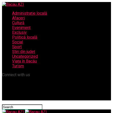
Administrație locală
Afaceri
Cultură
Eveniment
Exclusiv
Politică locală
Social
Sport
Știri din județ
Uncategorized
Viața în Bacău
Turism
Connect with us