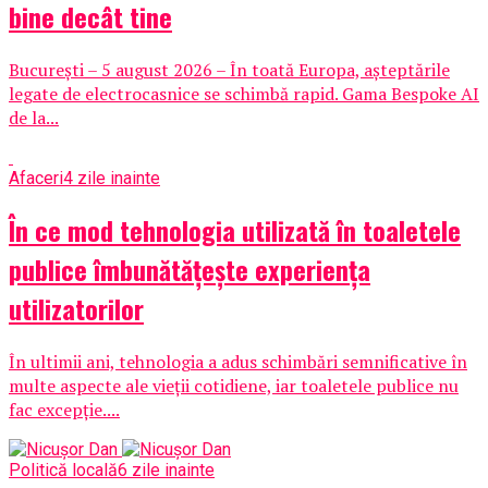
bine decât tine
București – 5 august 2026 – În toată Europa, așteptările
legate de electrocasnice se schimbă rapid. Gama Bespoke AI
de la...
Afaceri
4 zile inainte
În ce mod tehnologia utilizată în toaletele
publice îmbunătățește experiența
utilizatorilor
În ultimii ani, tehnologia a adus schimbări semnificative în
multe aspecte ale vieții cotidiene, iar toaletele publice nu
fac excepție....
Politică locală
6 zile inainte