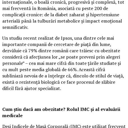
internaționale, o boală cronică, progresivă și complexă, tot
mai frecventă în România, asociată cu peste 200 de
complicații cronice: de la diabet zaharat și hipertensiune
arterială până la tulburări metabolice și impact emoțional
semnificativ.
Un studiu recent realizat de Ipsos, una dintre cele mai
importante companii de cercetare de piață din lume,
dezvăluie că 79% dintre românii care trăiesc cu obezitate
consideră că afecțiunea lor „se poate preveni prin alegeri
personale” – cea mai mare cifră din toate țările studiate și
cu mult peste media globală de 66%. Această cifră
subliniază nevoia de a înțelege că, dincolo de stilul de viață,
există o rezistență biologică ce face procesul de slăbire
dificil fără ajutor specializat.
Cum știu dacă am obezitate? Rolul IMC și al evaluării
medicale
Deși Indicele de Masă Corporală (IMC) este utilizat frecvent