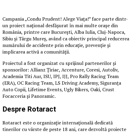
Campania „Condu Prudent! Alege Viața!” face parte dintr-
un proiect național desfășurat în mai multe orașe din
România, printre care București, Alba Iulia, Cluj-Napoca,
Sibiu și Târgu Mureș, având ca obiectiv principal reducerea
numărului de accidente prin educație, prevenție și
implicarea activă a comunității.
Proiectul a fost organizat cu sprijinul partenerilor și
sponsorilor: Allianz Țiriac, Accenture, Coresi, Autoliv,
Academia Titi Aur, ISU, IPJ, IJJ, Pro Rally Racing Team
(ERA), OC Racing Team, LS Driving Academy, Siguranța
Auto Copii, Lifetime Events, Ugly Bikers, Oaki, Crust
Focacceria și Panoramic.
Despre Rotaract
Rotaract este o organizație internațională dedicată
tinerilor cu vârste de peste 18 ani, care dezvoltă proiecte