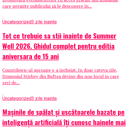
care permite publicului să le descopere în...
Uncategorized
3 zile inainte
Tot ce trebuie sa stii inainte de Summer
Well 2026. Ghidul complet pentru editia
aniversara de 15 ani
Countdown-ul aproape s-a incheiat. In doar cateva zile,
Domeniul Stirbey din Buftea devine din nou locul in care
zeci de...
Uncategorized
3 zile inainte
Mașinile de spălat și uscătoarele bazate pe
inteligență artificială îți cunosc hainele mai