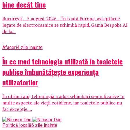
bine decât tine
București – 5 august 2026 – În toată Europa, așteptările
legate de electrocasnice se schimbă rapid. Gama Bespoke AI
de la...
Afaceri
4 zile inainte
În ce mod tehnologia utilizată în toaletele
publice îmbunătățește experiența
utilizatorilor
În ultimii ani, tehnologia a adus schimbări semnificative în
multe aspecte ale vieții cotidiene, iar toaletele publice nu
fac excepție....
Politică locală
6 zile inainte