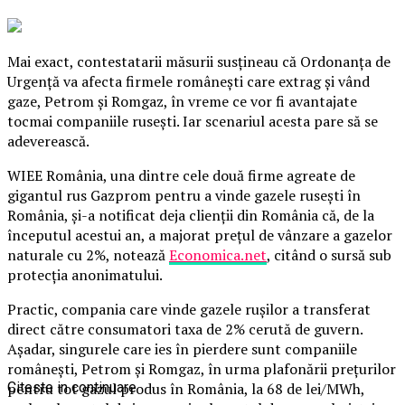
Mai exact, contestatarii măsurii susţineau că Ordonanţa de
Urgenţă va afecta firmele româneşti care extrag şi vând
gaze, Petrom şi Romgaz, în vreme ce vor fi avantajate
tocmai companiile ruseşti. Iar scenariul acesta pare să se
adeverească.
WIEE România, una dintre cele două firme agreate de
gigantul rus Gazprom pentru a vinde gazele ruseşti în
România, şi-a notificat deja clienţii din România că, de la
începutul acestui an, a majorat preţul de vânzare a gazelor
naturale cu 2%, notează
Economica.net
, citând o sursă sub
protecţia anonimatului.
Practic, compania care vinde gazele ruşilor a transferat
direct către consumatori taxa de 2% cerută de guvern.
Aşadar, singurele care ies în pierdere sunt companiile
româneşti, Petrom şi Romgaz, în urma plafonării preţurilor
pentru tot gazul produs în România, la 68 de lei/MWh,
Citeste in continuare