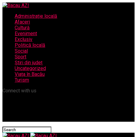
Administrație locală
Afaceri
Cultură
Eveniment
Exclusiv
Politică locală
Social
Sport
Știri din județ
Uncategorized
Viața în Bacău
Turism
Connect with us