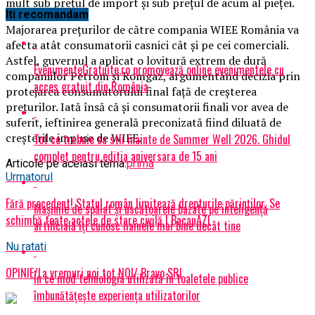
mult sub preţul de import şi sub preţul de acum al pieţei.
Iti recomandam
Majorarea preţurilor de către compania WIEE România va
afecta atât consumatorii casnici cât şi pe cei comerciali.
Astfel, guvernul a aplicat o lovitură extrem de dură
EvenimenteGratuite.ro promovează online evenimentele cu
companiilor Petrom şi Romgaz, argumentând decizia prin
acces gratuit din România
protejarea consumatorului final faţă de creşterea
preţurilor. Iată însă că şi consumatorii finali vor avea de
suferit, ieftinirea generală preconizată fiind diluată de
creşterile impuse de WIEE.
Tot ce trebuie sa stii inainte de Summer Well 2026. Ghidul
complet pentru editia aniversara de 15 ani
Articole pe aceiasi tema:
prima
Urmatorul
Fără precedent! Statul român limitează drepturile părinților. Se
Mașinile de spălat și uscătoarele bazate pe inteligență
schimbă toate actele de stare civilă | BacauAZI
artificială îți cunosc hainele mai bine decât tine
Nu ratati
OPINIE/La vremuri noi tot NOI/ Bravo SRI
În ce mod tehnologia utilizată în toaletele publice
îmbunătățește experiența utilizatorilor