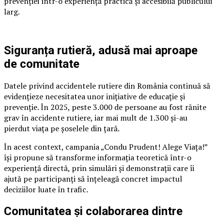
prevenției într-o experiență practică și accesibilă publicului
larg.
Siguranța rutieră, adusă mai aproape
de comunitate
Datele privind accidentele rutiere din România continuă să
evidențieze necesitatea unor inițiative de educație și
prevenție. În 2025, peste 3.000 de persoane au fost rănite
grav în accidente rutiere, iar mai mult de 1.300 și-au
pierdut viața pe șoselele din țară.
În acest context, campania „Condu Prudent! Alege Viața!”
își propune să transforme informația teoretică într-o
experiență directă, prin simulări și demonstrații care îi
ajută pe participanți să înțeleagă concret impactul
deciziilor luate în trafic.
Comunitatea și colaborarea dintre