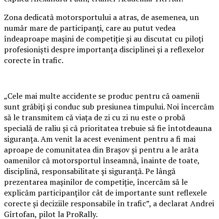
Zona dedicată motorsportului a atras, de asemenea, un
număr mare de participanți, care au putut vedea
îndeaproape mașini de competiție și au discutat cu piloți
profesioniști despre importanța disciplinei și a reflexelor
corecte în trafic.
„Cele mai multe accidente se produc pentru că oamenii
sunt grăbiți și conduc sub presiunea timpului. Noi încercăm
să le transmitem că viața de zi cu zi nu este o probă
specială de raliu și că prioritatea trebuie să fie întotdeauna
siguranța. Am venit la acest eveniment pentru a fi mai
aproape de comunitatea din Brașov și pentru a le arăta
oamenilor că motorsportul înseamnă, înainte de toate,
disciplină, responsabilitate și siguranță. Pe lângă
prezentarea mașinilor de competiție, încercăm să le
explicăm participanților cât de importante sunt reflexele
corecte și deciziile responsabile în trafic”, a declarat Andrei
Gîrtofan, pilot la ProRally.