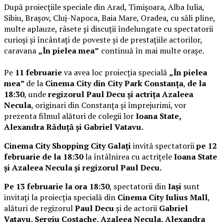
După proiecțiile speciale din Arad, Timișoara, Alba Iulia,
Sibiu, Brașov, Cluj-Napoca, Baia Mare, Oradea, cu săli pline,
multe aplauze, râsete și discuții îndelungate cu spectatorii
curioși și încântați de poveste și de prestațiile actorilor,
caravana
„În pielea mea”
continuă în mai multe orașe.
Pe
11 februarie
va avea loc proiecția specială
„În pielea
mea”
de la
Cinema City din City Park Constanța
,
de la
18:30
, unde
regizorul Paul Decu și actrița Azaleea
Necula
, originari din Constanța și împrejurimi, vor
prezenta filmul alături de colegii lor
Ioana State,
Alexandra Răduță și Gabriel Vatavu.
Cinema City Shopping City Galați
invită spectatorii
pe 12
februarie de la 18:30
la întâlnirea cu actrițele
Ioana State
și Azaleea Necula și regizorul Paul Decu.
Pe 13 februarie la ora 18:30
, spectatorii din
Iași
sunt
invitați la proiecția specială din
Cinema City Iulius Mall
,
alături de regizorul
Paul Decu
și de actorii
Gabriel
Vatavu, Sergiu Costache, Azaleea Necula, Alexandra