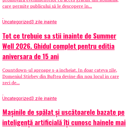
care permite publicului să le descopere în...
Uncategorized
3 zile inainte
Tot ce trebuie sa stii inainte de Summer
Well 2026. Ghidul complet pentru editia
aniversara de 15 ani
Countdown-ul aproape s-a incheiat. In doar cateva zile,
Domeniul Stirbey din Buftea devine din nou locul in care
zeci de...
Uncategorized
3 zile inainte
Mașinile de spălat și uscătoarele bazate pe
inteligență artificială îți cunosc hainele mai