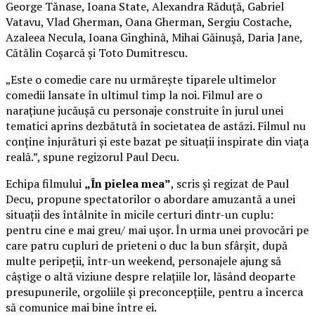
George Tănase, Ioana State, Alexandra Răduță, Gabriel
Vatavu, Vlad Gherman, Oana Gherman, Sergiu Costache,
Azaleea Necula, Ioana Ginghină, Mihai Găinușă, Daria Jane,
Cătălin Coșarcă și Toto Dumitrescu.
„Este o comedie care nu urmărește tiparele ultimelor
comedii lansate în ultimul timp la noi. Filmul are o
narațiune jucăușă cu personaje construite în jurul unei
tematici aprins dezbătută în societatea de astăzi. Filmul nu
conține înjurături și este bazat pe situații inspirate din viața
reală.”, spune regizorul Paul Decu.
Echipa filmului
„În pielea mea”
, scris și regizat de Paul
Decu, propune spectatorilor o abordare amuzantă a unei
situații des întâlnite în micile certuri dintr-un cuplu:
pentru cine e mai greu/ mai ușor. În urma unei provocări pe
care patru cupluri de prieteni o duc la bun sfârșit, după
multe peripeții, într-un weekend, personajele ajung să
câștige o altă viziune despre relațiile lor, lăsând deoparte
presupunerile, orgoliile și preconcepțiile, pentru a încerca
să comunice mai bine între ei.