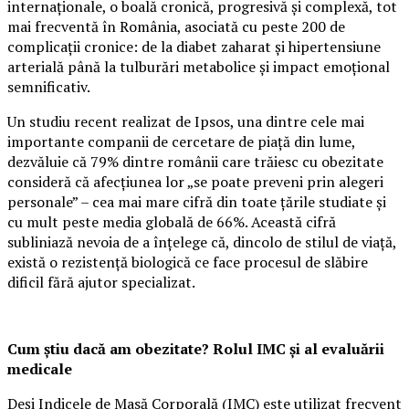
internaționale, o boală cronică, progresivă și complexă, tot
mai frecventă în România, asociată cu peste 200 de
complicații cronice: de la diabet zaharat și hipertensiune
arterială până la tulburări metabolice și impact emoțional
semnificativ.
Un studiu recent realizat de Ipsos, una dintre cele mai
importante companii de cercetare de piață din lume,
dezvăluie că 79% dintre românii care trăiesc cu obezitate
consideră că afecțiunea lor „se poate preveni prin alegeri
personale” – cea mai mare cifră din toate țările studiate și
cu mult peste media globală de 66%. Această cifră
subliniază nevoia de a înțelege că, dincolo de stilul de viață,
există o rezistență biologică ce face procesul de slăbire
dificil fără ajutor specializat.
Cum știu dacă am obezitate? Rolul IMC și al evaluării
medicale
Deși Indicele de Masă Corporală (IMC) este utilizat frecvent