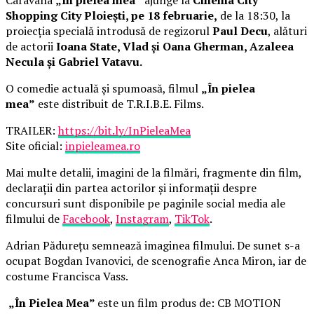
Shopping City Ploiești, pe 18 februarie,
de la 18:30, la
proiecția specială introdusă de regizorul
Paul Decu
, alături
de actorii
Ioana State, Vlad și Oana Gherman, Azaleea
Necula și Gabriel Vatavu.
O comedie actuală și spumoasă, filmul
„În pielea
mea”
este distribuit de T.R.I.B.E. Films.
TRAILER:
https://bit.ly/InPieleaMea
Site oficial:
inpieleamea.ro
Mai multe detalii, imagini de la filmări, fragmente din film,
declarații din partea actorilor și informații despre
concursuri sunt disponibile pe paginile social media ale
filmului de
Facebook
,
Instagram
,
TikTok
.
Adrian Pădurețu semnează imaginea filmului. De sunet s-a
ocupat Bogdan Ivanovici, de scenografie Anca Miron, iar de
costume Francisca Vass.
„În Pielea Mea”
este un film produs de: CB MOTION