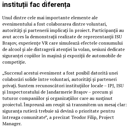
instituții fac diferența
Unul dintre cele mai importante elemente ale
evenimentului a fost colaborarea dintre voluntari,
autorități și partenerii implicați în proiect. Participanții au
avut acces la demonstrații realizate de reprezentanții ISU
Brașov, experiențe VR care simulează efectele consumului
de alcool și ale distragerii atenției la volan, sesiuni dedicate
siguranței copiilor în mașină și expoziții de automobile de
competiție.
„Succesul acestui eveniment a fost posibil datorită unei
colaborări solide între voluntari, autorități și parteneri
privați. Suntem recunoscători instituțiilor locale – IPJ, ISU
și Inspectoratului de Jandarmerie Brașov – precum și
tuturor companiilor și organizațiilor care au susținut
proiectul. Împreună am reușit să transmitem un mesaj clar:
siguranța rutieră trebuie să devină o prioritate pentru
întreaga comunitate”, a precizat Teodor Filip, Project
Manager.