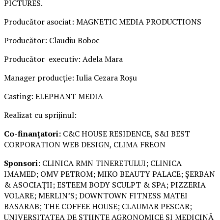
PICTURES.
Producător asociat: MAGNETIC MEDIA PRODUCTIONS
Producător: Claudiu Boboc
Producător executiv: Adela Mara
Manager producție: Iulia Cezara Roșu
Casting: ELEPHANT MEDIA
Realizat cu sprijinul:
Co-finanțatori:
C&C HOUSE RESIDENCE, S&I BEST
CORPORATION WEB DESIGN, CLIMA FREON
Sponsori
: CLINICA RMN TINERETULUI; CLINICA
IMAMED; OMV PETROM; MIKO BEAUTY PALACE; ȘERBAN
& ASOCIAȚII; ESTEEM BODY SCULPT & SPA; PIZZERIA
VOLARE; MERLIN’S; DOWNTOWN FITNESS MATEI
BASARAB; THE COFFEE HOUSE; CLAUMAR PESCAR;
UNIVERSITATEA DE ȘTIINȚE AGRONOMICE ȘI MEDICINĂ