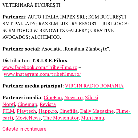
VETERINARĂ BUCUREȘTI
Parteneri
: AUTO ITALIA IMPEX SRL; KGM BUCUREȘTI –
SMT PALLADY; RAZELM LUXURY RESORT – JURILOVCA;
SCEMTOVICI & BENOWITZ GALLERY; CREATIVE
AVOCADOS; ALCHEMICO.
Partener social
: Asociația „România Zâmbește”.
Distribuitor:
T.R.I.B.E. Films
.
www.facebook.com/TribeFilms.ro
–
www.instagram.com/tribefilms.ro/
Partener media principal
:
VIRGIN RADIO ROMANIA
Parteneri media
:
CineFan
,
News.ro
,
Zile și
Nopți
,
Cinemap
,
Revista
FILM
,
Playtech
,
Happ.ro
,
Cinefilia
,
Daily Magazine
,
Filme-
carti
,
MovieNews
,
The Movienator
,
Munteanu
.
Citeste in continuare