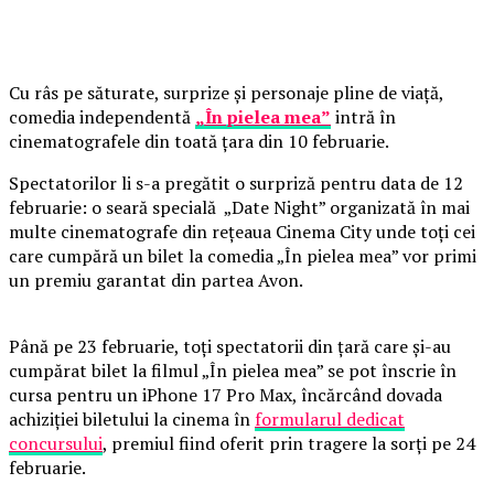
Cu râs pe săturate, surprize și personaje pline de viață,
comedia independentă
„În pielea mea”
intră în
cinematografele din toată țara din 10 februarie.
Spectatorilor li s-a pregătit o surpriză pentru data de 12
februarie: o seară specială „Date Night” organizată în mai
multe cinematografe din rețeaua Cinema City unde toți cei
care cumpără un bilet la comedia „În pielea mea” vor primi
un premiu garantat din partea Avon.
Până pe 23 februarie, toți spectatorii din țară care și-au
cumpărat bilet la filmul „În pielea mea” se pot înscrie în
cursa pentru un iPhone 17 Pro Max, încărcând dovada
achiziției biletului la cinema în
formularul dedicat
concursului
, premiul fiind oferit prin tragere la sorți pe 24
februarie.