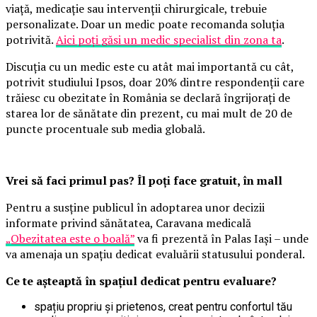
viață, medicație sau intervenții chirurgicale, trebuie
personalizate. Doar un medic poate recomanda soluția
potrivită.
Aici poți găsi un medic specialist din zona ta
.
Discuția cu un medic este cu atât mai importantă cu cât,
potrivit studiului Ipsos, doar 20% dintre respondenții care
trăiesc cu obezitate în România se declară îngrijorați de
starea lor de sănătate din prezent, cu mai mult de 20 de
puncte procentuale sub media globală.
Vrei să faci primul pas? Îl poți face gratuit, în mall
Pentru a susține publicul în adoptarea unor decizii
informate privind sănătatea, Caravana medicală
„Obezitatea este o boală”
va fi prezentă în Palas Iași – unde
va amenaja un spațiu dedicat evaluării statusului ponderal.
Ce te așteaptă în spațiul dedicat pentru evaluare?
spațiu propriu și prietenos, creat pentru confortul tău