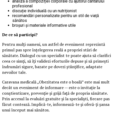
analiza a compoziției corporale cu ajutorul cântarului
profesional
discuție individuală cu un nutriționist
recomandări personalizate pentru un stil de viață
sănătos
broșuri și materiale informative utile
De ce să participi?
Pentru mulți oameni, un astfel de eveniment reprezintă
primul pas spre înțelegerea reală a propriei stări de
sănătate. Dialogul cu un specialist te poate ajuta să clarifici
ceea ce simți, să îți validezi eforturile depuse și să primești
îndrumări sigure, bazate pe dovezi științifice, adaptate
nevoilor tale.
Caravana medicală „Obezitatea este o boală” este mai mult
decât un eveniment de informare — este o invitație la
conștientizare, prevenție și grijă față de propria sănătate.
Prin accesul la evaluări gratuite și la specialiști, fiecare pas
făcut contează. Implică-te, informează-te și oferă-ți șansa
unui început mai sănătos.