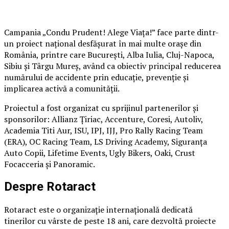
Campania „Condu Prudent! Alege Viața!” face parte dintr-
un proiect național desfășurat în mai multe orașe din
România, printre care București, Alba Iulia, Cluj-Napoca,
Sibiu și Târgu Mureș, având ca obiectiv principal reducerea
numărului de accidente prin educație, prevenție și
implicarea activă a comunității.
Proiectul a fost organizat cu sprijinul partenerilor și
sponsorilor: Allianz Țiriac, Accenture, Coresi, Autoliv,
Academia Titi Aur, ISU, IPJ, IJJ, Pro Rally Racing Team
(ERA), OC Racing Team, LS Driving Academy, Siguranța
Auto Copii, Lifetime Events, Ugly Bikers, Oaki, Crust
Focacceria și Panoramic.
Despre Rotaract
Rotaract este o organizație internațională dedicată
tinerilor cu vârste de peste 18 ani, care dezvoltă proiecte