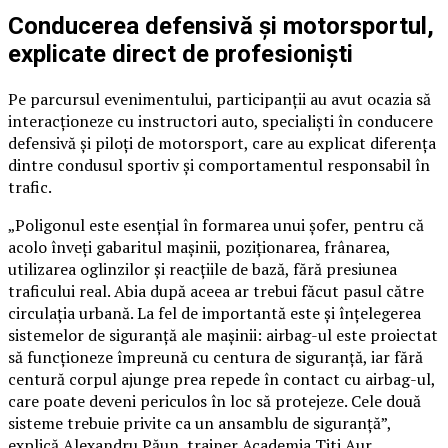
Conducerea defensivă și motorsportul,
explicate direct de profesioniști
Pe parcursul evenimentului, participanții au avut ocazia să
interacționeze cu instructori auto, specialiști în conducere
defensivă și piloți de motorsport, care au explicat diferența
dintre condusul sportiv și comportamentul responsabil în
trafic.
„Poligonul este esențial în formarea unui șofer, pentru că
acolo înveți gabaritul mașinii, poziționarea, frânarea,
utilizarea oglinzilor și reacțiile de bază, fără presiunea
traficului real. Abia după aceea ar trebui făcut pasul către
circulația urbană. La fel de importantă este și înțelegerea
sistemelor de siguranță ale mașinii: airbag-ul este proiectat
să funcționeze împreună cu centura de siguranță, iar fără
centură corpul ajunge prea repede în contact cu airbag-ul,
care poate deveni periculos în loc să protejeze. Cele două
sisteme trebuie privite ca un ansamblu de siguranță”,
explică Alexandru Păun, trainer Academia Titi Aur.