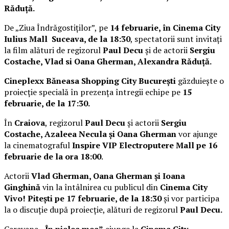
Răduță.
De „Ziua Îndrăgostiților”, pe
14 februarie, în Cinema City
Iulius Mall Suceava, de la 18:30
, spectatorii sunt invitați
la film alături de regizorul
Paul Decu
și de actorii
Sergiu
Costache, Vlad si Oana Gherman, Alexandra Răduță.
Cineplexx Băneasa Shopping City București
găzduiește o
proiecție specială în prezența întregii echipe pe
15
februarie, de la 17:30.
În
Craiova
, regizorul
Paul Decu
și actorii
Sergiu
Costache, Azaleea Necula și Oana Gherman
vor ajunge
la cinematograful
Inspire VIP Electroputere Mall pe 16
februarie de la ora 18:00
.
Actorii
Vlad Gherman, Oana Gherman și Ioana
Ginghină
vin la întâlnirea cu publicul din
Cinema City
Vivo! Pitești pe 17 februarie, de la 18:30
și vor participa
la o discuție după proiecție, alături de regizorul
Paul Decu.
Caravana
„În pielea mea”
ajunge la
Cinema City