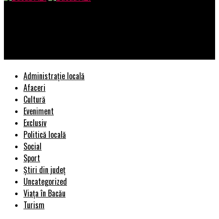
Bacau AZI
S-a adeverit cel mai negru scenariu. Lovitură imensă pentru cei
cu centrale termice în apartament | BacauAZI
Administrație locală
Afaceri
Cultură
Eveniment
Exclusiv
Politică locală
Social
Sport
Știri din județ
Uncategorized
Viața în Bacău
Turism