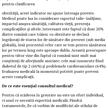
pentru clasificarea
obezității, acest indicator nu spune întreaga poveste.
Medicul poate lua în considerare raportul talie–înălțime,
impactul asupra sănătății, calitatea vieții, prezența
complicațiilor și altele. Interesant este faptul că doar 20%
dintre românii care trăiesc cu obezitate se declară
îngrijorați de starea lor de sănătate din prezent (sub media
globală), însă procentul celor care se tem pentru sănătatea
lor pe termen lung este aproape dublu. Această preocupare
pentru viitor vine din faptul că românii sunt mult mai
conștienți de afecțiunile asociate: cele mai cunoscute fiind
diabetul de tip 2 (66%) și problemele cardiovasculare (64%).
Evaluarea medicală la momentul potrivit poate preveni
aceste complicații.
De ce este esențial consultul medical?
Pentru că scăderea în greutate nu este un efort individual,
ci unul ce necesită expertiză medicală. Fiindcă
tratamentele, fie că vorbim de modificări ale stilului de