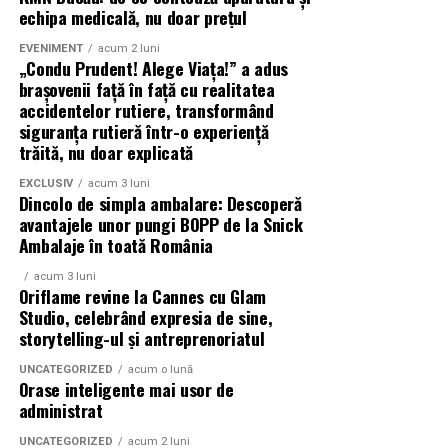
Shopping City Ploiești, pe 18 februarie,
de la 18:30, la
echipa medicală, nu doar prețul
proiecția specială introdusă de regizorul
Paul Decu
,
EVENIMENT
acum 2 luni
alături de actorii
Ioana State, Vlad și Oana Gherman,
„Condu Prudent! Alege Viața!” a adus
Azaleea Necula și Gabriel Vatavu.
brașovenii față în față cu realitatea
accidentelor rutiere, transformând
O comedie actuală și spumoasă, filmul
„În pielea
siguranța rutieră într-o experiență
trăită, nu doar explicată
mea”
este distribuit de T.R.I.B.E. Films.
EXCLUSIV
acum 3 luni
TRAILER:
https://bit.ly/InPieleaMea
Dincolo de simpla ambalare: Descoperă
Site oficial:
inpieleamea.ro
avantajele unor pungi BOPP de la Snick
Ambalaje în toată România
Mai multe detalii, imagini de la filmări, fragmente din
acum 3 luni
film, declarații din partea actorilor și informații despre
Oriflame revine la Cannes cu Glam
concursuri sunt disponibile pe paginile social media ale
Studio, celebrând expresia de sine,
filmului de
storytelling-ul și antreprenoriatul
Facebook
,
Instagram
,
TikTok
.
UNCATEGORIZED
acum o lună
Adrian Pădurețu semnează imaginea filmului. De sunet
Orase inteligente mai usor de
s-a ocupat Bogdan Ivanovici, de scenografie Anca
administrat
Miron, iar de costume Francisca Vass.
UNCATEGORIZED
acum 2 luni