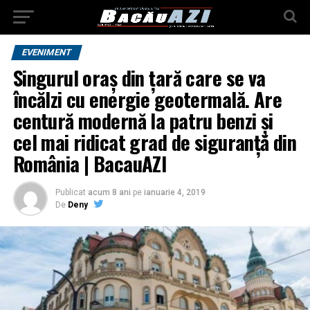
EVENIMENT
Singurul oraș din țară care se va
încălzi cu energie geotermală. Are
centură modernă la patru benzi și
cel mai ridicat grad de siguranţă din
România | BacauAZI
Publicat
acum 8 ani
pe
ianuarie 4, 2019
De
Deny