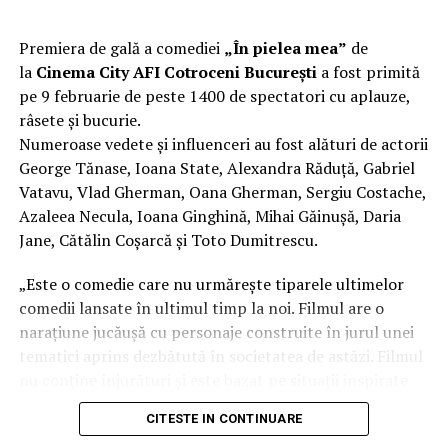
Discuția cu un medic este cu atât mai importantă cu cât,
Comunitatea și colaborarea
Premiera de gală a comediei
„În pielea mea”
de
potrivit studiului Ipsos, doar 20% dintre respondenții
la
Cinema City AFI Cotroceni București
a fost primită
dintre instituții fac diferența
care trăiesc cu obezitate în România se declară
pe 9 februarie de peste 1400 de spectatori cu aplauze,
îngrijorați de starea lor de sănătate din prezent, cu mai
râsete și bucurie.
Unul dintre cele mai importante elemente ale
mult de 20 de puncte procentuale sub media globală.
Numeroase vedete și influenceri au fost alături de actorii
evenimentului a fost colaborarea dintre voluntari,
George Tănase, Ioana State, Alexandra Răduță, Gabriel
autorități și partenerii implicați în proiect. Participanții
Vatavu, Vlad Gherman, Oana Gherman, Sergiu Costache,
au avut acces la demonstrații realizate de reprezentanții
Azaleea Necula, Ioana Ginghină, Mihai Găinușă, Daria
ISU Brașov, experiențe VR care simulează efectele
Jane, Cătălin Coșarcă și Toto Dumitrescu.
consumului de alcool și ale distragerii atenției la volan,
sesiuni dedicate siguranței copiilor în mașină și expoziții
„Este o comedie care nu urmărește tiparele ultimelor
de automobile de competiție.
comedii lansate în ultimul timp la noi. Filmul are o
narațiune jucăușă cu personaje construite în jurul unei
„Succesul acestui eveniment a fost posibil datorită unei
tematici aprins dezbătută în societatea de astăzi. Filmul
colaborări solide între voluntari, autorități și parteneri
nu conține înjurături și este bazat pe situații inspirate
privați. Suntem recunoscători instituțiilor locale – IPJ,
din viața reală.”, spune regizorul Paul Decu.
ISU și Inspectoratului de Jandarmerie Brașov – precum
CITESTE IN CONTINUARE
și tuturor companiilor și organizațiilor care au susținut