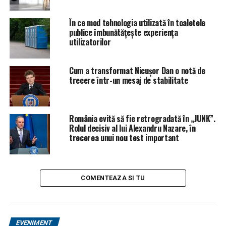
fiecare scară de bloc, 276 în total.
În ce mod tehnologia utilizată în toaletele
Oradea este oraşul cu cel mai ridicat grad de siguranţă,
publice îmbunătățește experiența
conform unui top realizat de Storia. În Oradea, Calea
utilizatorilor
Aradului, Nufărul şi Centru Civic sunt cele mai sigure
zone.
Cum a transformat Nicușor Dan o notă de
trecere într-un mesaj de stabilitate
România evită să fie retrogradată în „JUNK”.
Rolul decisiv al lui Alexandru Nazare, în
trecerea unui nou test important
COMENTEAZA SI TU
EVENIMENT