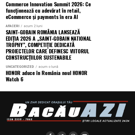
Commerce Innovation Summit 2026: Ce
„În Pielea Mea”
este un film produs de: CB MOTION
funcționează cu adevărat în retail,
PICTURES.
eCommerce și payments în era AI
AFACERI
acum 2 luni
Producător asociat: MAGNETIC MEDIA PRODUCTIONS
SAINT-GOBAIN ROMÂNIA LANSEAZĂ
EDIȚIA 2026 A „SAINT-GOBAIN NATIONAL
Producător: Claudiu Boboc
TROPHY”, COMPETIȚIE DEDICATĂ
PROIECTELOR CARE DEFINESC VIITORUL
Producător executiv: Adela Mara
CONSTRUCȚIILOR SUSTENABILE
Manager producție: Iulia Cezara Roșu
UNCATEGORIZED
acum o lună
HONOR aduce în România noul HONOR
Watch 6
Casting: ELEPHANT MEDIA
Realizat cu sprijinul:
Co-finanțatori:
C&C HOUSE RESIDENCE, S&I BEST
CORPORATION WEB DESIGN, CLIMA FREON
Sponsori
: CLINICA RMN TINERETULUI; CLINICA