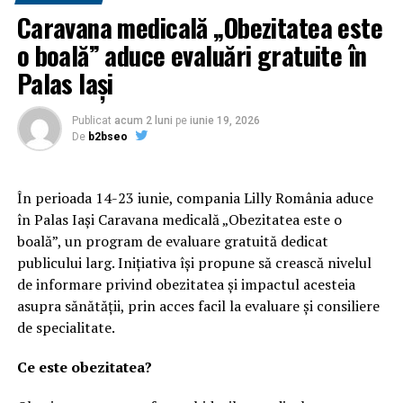
Caravana medicală „Obezitatea este
o boală” aduce evaluări gratuite în
Palas Iași
Centură modernă de aproape 16 kilometri
Publicat
acum 2 luni
pe
iunie 19, 2026
De
b2bseo
Oradea se numără printre oraşele care reuşeşte să
scoată traficul greu pe o centură modernă, cu patru
În perioada 14-23 iunie, compania Lilly România aduce
benzi de circulaţie. Pentru realizarea ei au fost folosite
în Palas Iași Caravana medicală „Obezitatea este o
fonduri ale Minsterului Transporturilor, ale bugetului
boală”, un program de evaluare gratuită dedicat
local şi fonduri europene. Şoferii spun că economia de
publicului larg. Inițiativa își propune să crească nivelul
timp este importantă.Câte două benzi de circulaţie pe
de informare privind obezitatea și impactul acesteia
fiecare sens de mers, patru pasaje supraterane şi mai
asupra sănătății, prin acces facil la evaluare și consiliere
multe căi de acces spre şi dinspre oraş. Aşa arată, în
de specialitate.
2018, centura Oradei, a cărei construcţie care a început
în 2004. Şoferii reuşesc astfel să ocolească Oradea în
Ce este obezitatea?
doar câteva minute, fără a fi nevoiţi să piardă timp în
ambuteiaje şi zone semaforizate. Primăria Oradea