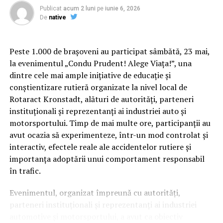
Publicat
acum 2 luni
pe
iunie 6, 2026
De
native
Peste 1.000 de brașoveni au participat sâmbătă, 23 mai,
la evenimentul „Condu Prudent! Alege Viața!”, una
dintre cele mai ample inițiative de educație și
conștientizare rutieră organizate la nivel local de
ARTICOLE PE ACEIASI TEMA:
PRIMA
Rotaract Kronstadt, alături de autorități, parteneri
instituționali și reprezentanți ai industriei auto și
Cum știu dacă am obezitate? Rolul IMC și al
URMATORUL
Dark Web, partea nevăzută a internetului. Doar 4%
motorsportului. Timp de mai multe ore, participanții au
evaluării medicale
reprezintă internetul vizibil, pe care îl accesăm în
avut ocazia să experimenteze, într-un mod controlat și
fiecare zi | BacauAZI
interactiv, efectele reale ale accidentelor rutiere și
Deși Indicele de Masă Corporală (IMC) este utilizat
importanța adoptării unui comportament responsabil
frecvent pentru clasificarea
NU RATATI
Horoscop 4 ianuarie. Zodiile care astăzi trebuie să evite
în trafic.
deciziile. Grijă mare că ați putea avea probleme serioase
obezității, acest indicator nu spune întreaga poveste.
| BacauAZI
Evenimentul, organizat împreună cu autorități,
Medicul poate lua în considerare raportul talie–
parteneri instituționali și reprezentanți ai industriei
înălțime, impactul asupra sănătății, calitatea vieții,
automotive și motorsportului, a avut ca obiectiv
prezența complicațiilor și altele. Interesant este faptul