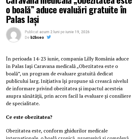
o boală” aduce evaluări gratuite în
Palas Iași
Publicat
acum 2 luni
pe
iunie 19, 2026
De
b2bseo
În perioada 14-23 iunie, compania Lilly România aduce
în Palas Iași Caravana medicală „Obezitatea este o
boală”, un program de evaluare gratuită dedicat
publicului larg. Inițiativa își propune să crească nivelul
de informare privind obezitatea și impactul acesteia
asupra sănătății, prin acces facil la evaluare și consiliere
de specialitate.
Ce este obezitatea?
Obezitatea este, conform ghidurilor medicale
internaționale, o boală cronică, progresivă și complexă,