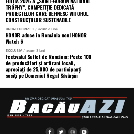
EDIȚIA 2026 A „SAINT-GOBAIN NATIONAL
PICTURES.
TROPHY”, COMPETIȚIE DEDICATĂ
PROIECTELOR CARE DEFINESC VIITORUL
Producător asociat: MAGNETIC MEDIA PRODUCTIONS
CONSTRUCȚIILOR SUSTENABILE
UNCATEGORIZED
acum o lună
Producător: Claudiu Boboc
HONOR aduce în România noul HONOR
Watch 6
Producător executiv: Adela Mara
EXCLUSIV
acum 3 luni
Festivalul Suflet de România: Peste 100
Manager producție: Iulia Cezara Roșu
de producători și artizani locali,
apreciați de 25.000 de participanți
Casting: ELEPHANT MEDIA
sosiți pe Domeniul Regal Săvârșin
Realizat cu sprijinul:
Co-finanțatori:
C&C HOUSE RESIDENCE, S&I BEST
CORPORATION WEB DESIGN, CLIMA FREON
Sponsori
: CLINICA RMN TINERETULUI; CLINICA
IMAMED; OMV PETROM; MIKO BEAUTY PALACE;
ȘERBAN & ASOCIAȚII; ESTEEM BODY SCULPT & SPA;