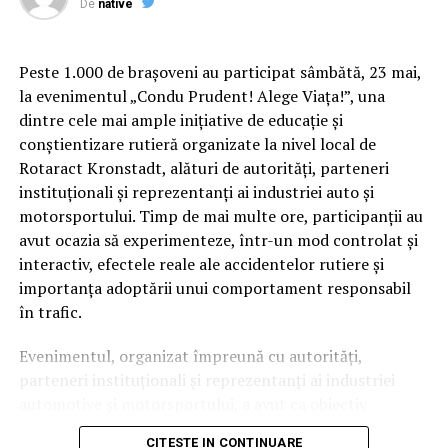
De
native
Peste 1.000 de brașoveni au participat sâmbătă, 23 mai,
la evenimentul „Condu Prudent! Alege Viața!”, una
dintre cele mai ample inițiative de educație și
conștientizare rutieră organizate la nivel local de
Rotaract Kronstadt, alături de autorități, parteneri
instituționali și reprezentanți ai industriei auto și
Cum știu dacă am obezitate? Rolul IMC și al
motorsportului. Timp de mai multe ore, participanții au
evaluării medicale
avut ocazia să experimenteze, într-un mod controlat și
interactiv, efectele reale ale accidentelor rutiere și
Deși Indicele de Masă Corporală (IMC) este utilizat
importanța adoptării unui comportament responsabil
frecvent pentru clasificarea
în trafic.
obezității, acest indicator nu spune întreaga poveste.
Evenimentul, organizat împreună cu autorități,
Medicul poate lua în considerare raportul talie–
parteneri instituționali și reprezentanți ai industriei
înălțime, impactul asupra sănătății, calitatea vieții,
automotive și motorsportului, a avut ca obiectiv
prezența complicațiilor și altele. Interesant este faptul
principal transformarea prevenției într-o experiență
că doar 20% dintre românii care trăiesc cu obezitate se
CITESTE IN CONTINUARE