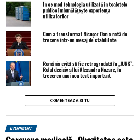
ARTICOLE PE ACEIASI TEMA:
În ce mod tehnologia utilizată în toaletele
PRIMA
publice îmbunătățește experiența
URMATORUL
utilizatorilor
Este oficial! Salariu minim brut de 3.000 de lei de la 1
ianuarie 2019. Bucurie pentru mulți români | BacauAZI
Cum a transformat Nicușor Dan o notă de
NU RATATI
trecere într-un mesaj de stabilitate
2019! Un An Nou, un nou început… La Mulţi Ani!
România evită să fie retrogradată în „JUNK”.
Rolul decisiv al lui Alexandru Nazare, în
trecerea unui nou test important
COMENTEAZA SI TU
EVENIMENT
Caravana medicală „Obezitatea este