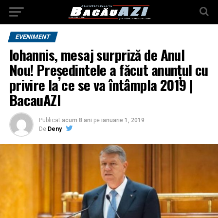
EVENIMENT
Iohannis, mesaj surpriză de Anul
Nou! Președintele a făcut anunțul cu
privire la ce se va întâmpla 2019 |
BacauAZI
Publicat
acum 8 ani
pe
ianuarie 1, 2019
De
Deny