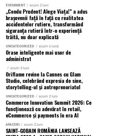
proiecția specială introdusă de regizorul
Paul Decu
,
EVENIMENT
acum 2 luni
alături de actorii
Ioana State, Vlad și Oana Gherman,
„Condu Prudent! Alege Viața!” a adus
Azaleea Necula și Gabriel Vatavu.
brașovenii față în față cu realitatea
accidentelor rutiere, transformând
O comedie actuală și spumoasă, filmul
„În pielea
siguranța rutieră într-o experiență
trăită, nu doar explicată
mea”
este distribuit de T.R.I.B.E. Films.
UNCATEGORIZED
acum o lună
TRAILER:
https://bit.ly/InPieleaMea
Orase inteligente mai usor de
Site oficial:
inpieleamea.ro
administrat
acum 3 luni
Mai multe detalii, imagini de la filmări, fragmente din
Oriflame revine la Cannes cu Glam
film, declarații din partea actorilor și informații despre
Studio, celebrând expresia de sine,
concursuri sunt disponibile pe paginile social media ale
storytelling-ul și antreprenoriatul
filmului de
Facebook
,
Instagram
,
TikTok
.
UNCATEGORIZED
acum 2 luni
Commerce Innovation Summit 2026: Ce
Adrian Pădurețu semnează imaginea filmului. De sunet
funcționează cu adevărat în retail,
s-a ocupat Bogdan Ivanovici, de scenografie Anca
eCommerce și payments în era AI
Miron, iar de costume Francisca Vass.
AFACERI
acum 2 luni
SAINT-GOBAIN ROMÂNIA LANSEAZĂ
„În Pielea Mea”
este un film produs de: CB MOTION