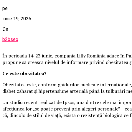
pe
iunie 19, 2026
De
b2bseo
În perioada 14-23 iunie, compania Lilly România aduce în Pala
propune să crească nivelul de informare privind obezitatea și i
Ce este obezitatea?
Obezitatea este, conform ghidurilor medicale internaționale, 
diabet zaharat și hipertensiune arterială până la tulburări m
Un studiu recent realizat de Ipsos, una dintre cele mai impo
afecțiunea lor „se poate preveni prin alegeri personale” – cea
că, dincolo de stilul de viață, există o rezistență biologică ce f