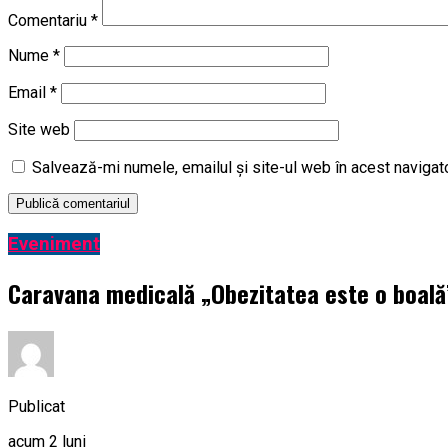
Comentariu
*
Nume
*
Email
*
Site web
Salvează-mi numele, emailul și site-ul web în acest navigat
Eveniment
Caravana medicală „Obezitatea este o boală” 
Publicat
acum 2 luni