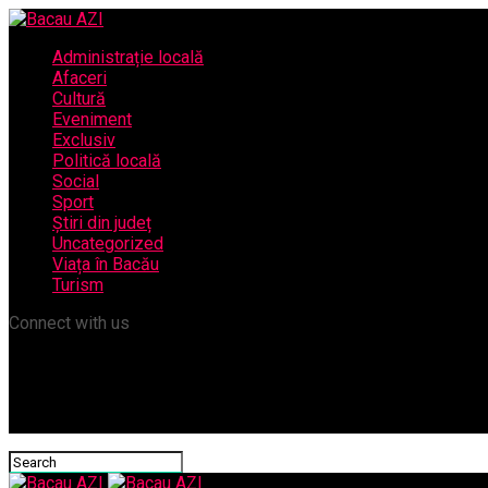
Administrație locală
Afaceri
Cultură
Eveniment
Exclusiv
Politică locală
Social
Sport
Știri din județ
Uncategorized
Viața în Bacău
Turism
Connect with us