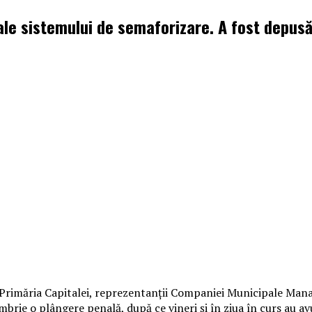
 ale sistemului de semaforizare. A fost depus
Primăria Capitalei, reprezentanţii Companiei Municipale Manage
brie o plângere penală, după ce vineri şi în ziua în curs au av