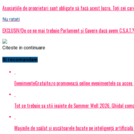
Asociațiile de proprietari sunt obligate să facă acest lucru. Toți cei car
Nu ratati
EXCLUSIV/De ce ne mai trebuie Parlament și Guvern dacă avem C.S.A.T.
Citeste in continuare
Iti recomandam
EvenimenteGratuite.ro promovează online evenimentele cu acces
Tot ce trebuie sa stii inainte de Summer Well 2026. Ghidul compl
Mașinile de spălat și uscătoarele bazate pe inteligență artificială