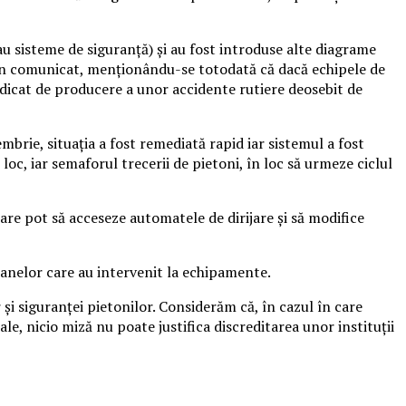
au sisteme de siguranţă) şi au fost introduse alte diagrame
e din comunicat, menţionându-se totodată că dacă echipele de
dicat de producere a unor accidente rutiere deosebit de
mbrie, situaţia a fost remediată rapid iar sistemul a fost
loc, iar semaforul trecerii de pietoni, în loc să urmeze ciclul
re pot să acceseze automatele de dirijare şi să modifice
oanelor care au intervenit la echipamente.
şi siguranţei pietonilor. Considerăm că, în cazul în care
le, nicio miză nu poate justifica discreditarea unor instituţii