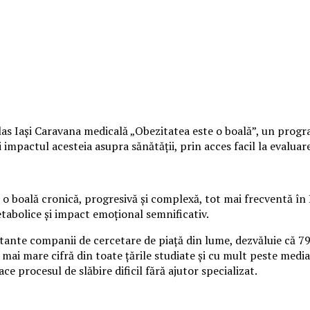
s Iași Caravana medicală „Obezitatea este o boală”, un program 
mpactul acesteia asupra sănătății, prin acces facil la evaluare 
o boală cronică, progresivă și complexă, tot mai frecventă în 
etabolice și impact emoțional semnificativ.
rtante companii de cercetare de piață din lume, dezvăluie că 7
 mai mare cifră din toate țările studiate și cu mult peste media
ace procesul de slăbire dificil fără ajutor specializat.