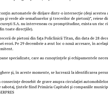
conţin automatele de dirijare dintr-o intersecţie (deşi acestea 
roşu şi verde ale semafoarelor şi trecerilor de pietoni)”, reies
ureşti S.A.
nu interveneau cu promptitudine, exista un risc ri
n toate direcţiile).
cerii de pietoni din faţa Policlinicii Titan, din data de 28 dece
ei erori. Pe 29 decembrie a avut loc o nouă accesare, în acelaşi 
rmitent.
ane specializate, care au cunoştinţele şi echipamentele necesa
ghere şi, în aceste momente, se lucrează la identificarea pers
 consecinţe deosebit de grave asupra circulaţiei automobilelor 
sabotaj, ţintele fiind Primăria Capitalei şi companiile municipa
 AGERPRES