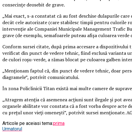
consecinţe deosebit de grave.
„Mai exact, s-a constatat că au fost deschise dulapurile care 
decât cele autorizate (care stabilesc timpii pentru culorile 
intervenţie ale Companiei Municipale Management Trafic Buc
grave (de exemplu, semafoarele puteau afişa culoarea verde di
Conform sursei citate, după prima accesare a dispozitivului tre
verificat din punct de vedere tehnic, fiind exclusă varianta un
de culori roşu-verde, a rămas blocat pe culoarea galben inte
„Menţionam faptul că, din punct de vedere tehnic, doar perso
diagramele”, potrivit comunicatului.
În zona Policlinicii Titan există mai multe camere de suprave
„Atragem atenţia că asemenea acţiuni sunt ilegale şi pot avea
organele abilitate vor constata că a fost vorba despre acte de 
cu preţul unor vieţi omeneşti”, potrivit sursei menţionate.
Articole pe aceiasi tema:
prima
Urmatorul