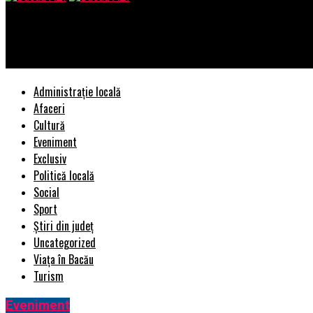
Bacau AZI
Primăria Capitalei reclamă accesări ilegale ale sistemului de se
Administrație locală
Afaceri
Cultură
Eveniment
Exclusiv
Politică locală
Social
Sport
Știri din județ
Uncategorized
Viața în Bacău
Turism
Eveniment