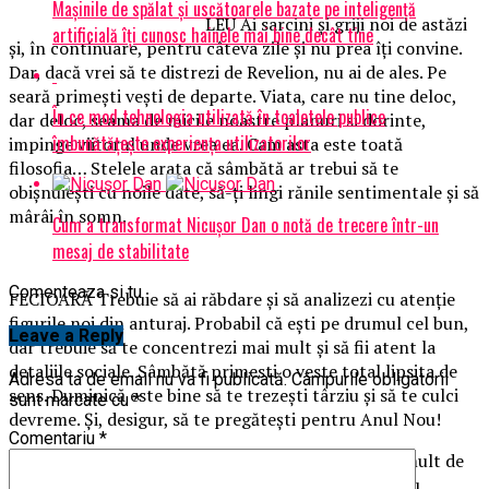
Mașinile de spălat și uscătoarele bazate pe inteligență
LEU Ai sarcini şi griji noi de astăzi
artificială îți cunosc hainele mai bine decât tine
şi, în continuare, pentru câteva zile şi nu prea îţi convine.
Dar, dacă vrei să te distrezi de Revelion, nu ai de ales. Pe
seară primeşti veşti de departe. Viata, care nu tine deloc,
În ce mod tehnologia utilizată în toaletele publice
dar deloc, seama de micile noastre planuri si dorinte,
îmbunătățește experiența utilizatorilor
impinge viitorul unde vrea ea. Cam asta este toată
filosofia… Stelele arata că sâmbătă ar trebui să te
obişnuieşti cu noile date, să-ţi lingi rănile sentimentale şi să
mârâi în somn.
Cum a transformat Nicușor Dan o notă de trecere într-un
mesaj de stabilitate
Comenteaza si tu
FECIOARĂ Trebuie să ai răbdare şi să analizezi cu atenţie
figurile noi din anturaj. Probabil că eşti pe drumul cel bun,
Leave a Reply
dar trebuie să te concentrezi mai mult şi să fii atent la
detaliile sociale. Sâmbătă primesti o veste total lipsita de
Adresa ta de email nu va fi publicată.
Câmpurile obligatorii
sens. Duminică este bine să te trezeşti târziu şi să te culci
sunt marcate cu
*
devreme. Şi, desigur, să te pregăteşti pentru Anul Nou!
Comentariu
*
BALANŢĂ Astăzi realizezi că anul care vine ai mai mult de
construit pentru viitor decât măruntele griji pentru