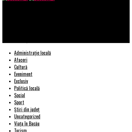
Bacau AZI
Horoscop 29, 30 decembrie. Nativii din această zodie vor avea
mari surprize de Anul Nou. Aveți grijă cu banii și deschideți bine
ochii în relație | BacauAZI
Administrație locală
Afaceri
Cultură
Eveniment
Exclusiv
Politică locală
Social
Sport
Știri din județ
Uncategorized
Viața în Bacău
Turism