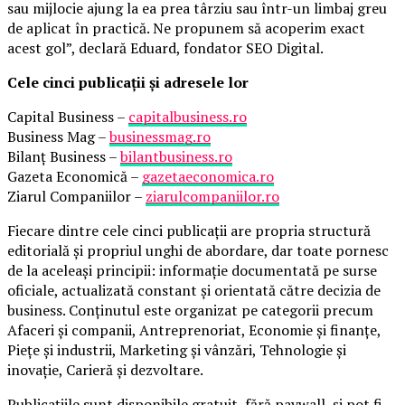
sau mijlocie ajung la ea prea târziu sau într-un limbaj greu
de aplicat în practică. Ne propunem să acoperim exact
acest gol”, declară Eduard, fondator SEO Digital.
Cele cinci publicații și adresele lor
Capital Business –
capitalbusiness.ro
Business Mag –
businessmag.ro
Bilanț Business –
bilantbusiness.ro
Gazeta Economică –
gazetaeconomica.ro
Ziarul Companiilor –
ziarulcompaniilor.ro
Fiecare dintre cele cinci publicații are propria structură
editorială și propriul unghi de abordare, dar toate pornesc
de la aceleași principii: informație documentată pe surse
oficiale, actualizată constant și orientată către decizia de
business. Conținutul este organizat pe categorii precum
Afaceri și companii, Antreprenoriat, Economie și finanțe,
Piețe și industrii, Marketing și vânzări, Tehnologie și
inovație, Carieră și dezvoltare.
Publicațiile sunt disponibile gratuit, fără paywall, și pot fi