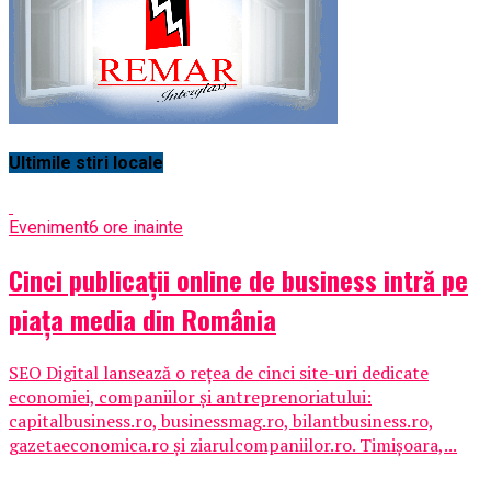
Ultimile stiri locale
Eveniment
6 ore inainte
Cinci publicații online de business intră pe
piața media din România
SEO Digital lansează o rețea de cinci site-uri dedicate
economiei, companiilor și antreprenoriatului:
capitalbusiness.ro, businessmag.ro, bilantbusiness.ro,
gazetaeconomica.ro și ziarulcompaniilor.ro. Timișoara,...