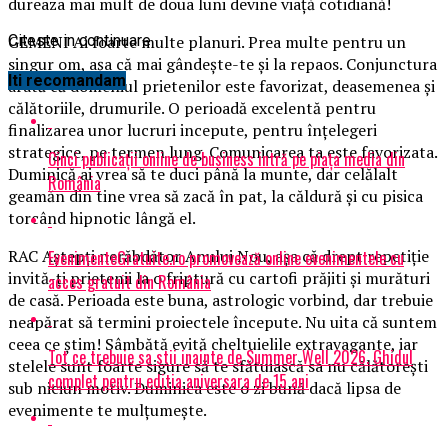
dureaza mai mult de doua luni devine viaţă cotidiană!
GEMENI Ai foarte multe planuri. Prea multe pentru un
Citeste in continuare
singur om, aşa că mai gândeşte-te şi la repaos. Conjunctura
Iti recomandam
arată că domeniul prietenilor este favorizat, deasemenea şi
călătoriile, drumurile. O perioadă excelentă pentru
finalizarea unor lucruri incepute, pentru înţelegeri
strategice, pe termen lung. Comunicarea ta este favorizata.
Cinci publicații online de business intră pe piața media din
Duminică ai vrea să te duci până la munte, dar celălalt
România
geamăn din tine vrea să zacă în pat, la căldură şi cu pisica
torcând hipnotic lângă el.
RAC Aştepţi nerăbdător Anului Nou, aşa că drept repetiţie
EvenimenteGratuite.ro promovează online evenimentele cu
invită-ţi prietenii la o friptură cu cartofi prăjiti şi murături
acces gratuit din România
de casă. Perioada este buna, astrologic vorbind, dar trebuie
neapărat să termini proiectele începute. Nu uita că suntem
ceea ce ştim! Sâmbătă evită cheltuielile extravagante, iar
Tot ce trebuie sa stii inainte de Summer Well 2026. Ghidul
stelele sunt foarte sigure să te sfătuiască sa nu călătoreşti
complet pentru editia aniversara de 15 ani
sub niciun motiv. Duminica este o zi bună dacă lipsa de
evenimente te mulţumeşte.