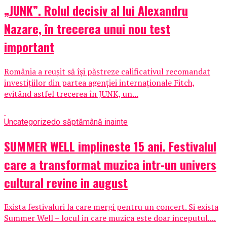
„JUNK”. Rolul decisiv al lui Alexandru
Nazare, în trecerea unui nou test
important
România a reușit să își păstreze calificativul recomandat
investițiilor din partea agenției internaționale Fitch,
evitând astfel trecerea în JUNK, un...
Uncategorized
o săptămână inainte
SUMMER WELL implineste 15 ani. Festivalul
care a transformat muzica intr-un univers
cultural revine in august
Exista festivaluri la care mergi pentru un concert. Si exista
Summer Well – locul in care muzica este doar inceputul....