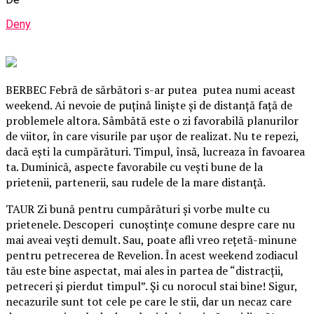
Deny
BERBEC Febră de sărbători s-ar putea putea numi aceast
weekend. Ai nevoie de puţină linişte şi de distanţă faţă de
problemele altora. Sâmbătă este o zi favorabilă planurilor
de viitor, în care visurile par uşor de realizat. Nu te repezi,
dacă eşti la cumpărături. Timpul, însă, lucreaza în favoarea
ta. Duminică, aspecte favorabile cu veşti bune de la
prietenii, partenerii, sau rudele de la mare distanţă.
TAUR Zi bună pentru cumpărături şi vorbe multe cu
prietenele.
Descoperi cunoştinţe comune despre care nu
mai aveai veşti demult. Sau, poate afli vreo reţetă-minune
pentru petrecerea de Revelion. În acest weekend zodiacul
tău este bine aspectat, mai ales in partea de “distracţii,
petreceri şi pierdut timpul”. Şi cu norocul stai bine! Sigur,
necazurile sunt tot cele pe care le stii, dar un necaz care