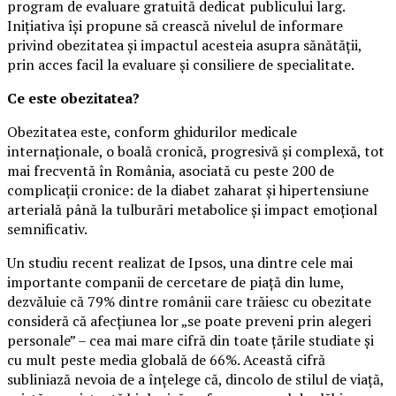
program de evaluare gratuită dedicat publicului larg.
Inițiativa își propune să crească nivelul de informare
privind obezitatea și impactul acesteia asupra sănătății,
prin acces facil la evaluare și consiliere de specialitate.
Ce este obezitatea?
Obezitatea este, conform ghidurilor medicale
internaționale, o boală cronică, progresivă și complexă, tot
mai frecventă în România, asociată cu peste 200 de
complicații cronice: de la diabet zaharat și hipertensiune
arterială până la tulburări metabolice și impact emoțional
semnificativ.
Un studiu recent realizat de Ipsos, una dintre cele mai
importante companii de cercetare de piață din lume,
dezvăluie că 79% dintre românii care trăiesc cu obezitate
consideră că afecțiunea lor „se poate preveni prin alegeri
personale” – cea mai mare cifră din toate țările studiate și
cu mult peste media globală de 66%. Această cifră
subliniază nevoia de a înțelege că, dincolo de stilul de viață,