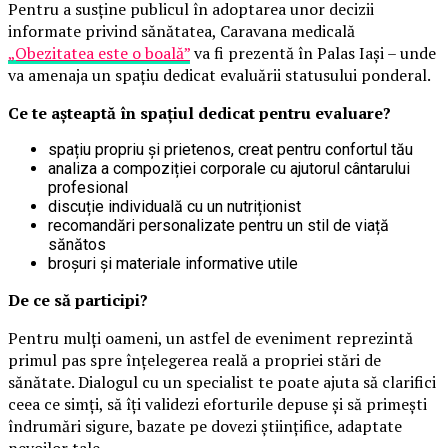
Pentru a susține publicul în adoptarea unor decizii
informate privind sănătatea, Caravana medicală
„Obezitatea este o boală”
va fi prezentă în Palas Iași – unde
va amenaja un spațiu dedicat evaluării statusului ponderal.
Ce te așteaptă în spațiul dedicat pentru evaluare?
spațiu propriu și prietenos, creat pentru confortul tău
analiza a compoziției corporale cu ajutorul cântarului
profesional
discuție individuală cu un nutriționist
recomandări personalizate pentru un stil de viață
sănătos
broșuri și materiale informative utile
De ce să participi?
Pentru mulți oameni, un astfel de eveniment reprezintă
primul pas spre înțelegerea reală a propriei stări de
sănătate. Dialogul cu un specialist te poate ajuta să clarifici
ceea ce simți, să îți validezi eforturile depuse și să primești
îndrumări sigure, bazate pe dovezi științifice, adaptate