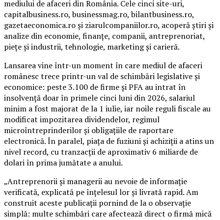
mediului de afaceri din România. Cele cinci site-uri,
capitalbusiness.ro, businessmag.ro, bilantbusiness.ro,
gazetaeconomica.ro și ziarulcompaniilor.ro, acoperă știri și
analize din economie, finanțe, companii, antreprenoriat,
piețe și industrii, tehnologie, marketing și carieră.
Lansarea vine într-un moment în care mediul de afaceri
românesc trece printr-un val de schimbări legislative și
economice: peste 3.100 de firme și PFA au intrat în
insolvență doar în primele cinci luni din 2026, salariul
minim a fost majorat de la 1 iulie, iar noile reguli fiscale au
modificat impozitarea dividendelor, regimul
microîntreprinderilor și obligațiile de raportare
electronică. În paralel, piața de fuziuni și achiziții a atins un
nivel record, cu tranzacții de aproximativ 6 miliarde de
dolari în prima jumătate a anului.
„Antreprenorii și managerii au nevoie de informație
verificată, explicată pe înțelesul lor și livrată rapid. Am
construit aceste publicații pornind de la o observație
simplă: multe schimbări care afectează direct o firmă mică