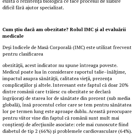
există o rezistență biologică ce face procesul de slăbire
dificil fără ajutor specializat.
Cum știu dacă am obezitate? Rolul IMC și al evaluării
medicale
Deși Indicele de Masă Corporală (IMC) este utilizat frecvent
pentru clasificarea
obezității, acest indicator nu spune întreaga poveste.
Medicul poate lua în considerare raportul talie–înălțime,
impactul asupra sănătății, calitatea vieții, prezența
complicațiilor și altele. Interesant este faptul că doar 20%
dintre românii care trăiesc cu obezitate se declară
îngrijorați de starea lor de sănătate din prezent (sub media
globală), însă procentul celor care se tem pentru sănătatea
lor pe termen lung este aproape dublu. Această preocupare
pentru viitor vine din faptul că românii sunt mult mai
conștienți de afecțiunile asociate: cele mai cunoscute fiind
diabetul de tip 2 (66%) și problemele cardiovasculare (64%).