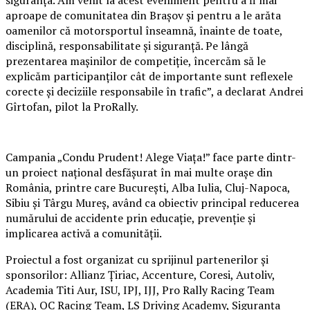
siguranța. Am venit la acest eveniment pentru a fi mai
aproape de comunitatea din Brașov și pentru a le arăta
oamenilor că motorsportul înseamnă, înainte de toate,
disciplină, responsabilitate și siguranță. Pe lângă
prezentarea mașinilor de competiție, încercăm să le
explicăm participanților cât de importante sunt reflexele
corecte și deciziile responsabile în trafic”, a declarat Andrei
Gîrtofan, pilot la ProRally.
Campania „Condu Prudent! Alege Viața!” face parte dintr-
un proiect național desfășurat în mai multe orașe din
România, printre care București, Alba Iulia, Cluj-Napoca,
Sibiu și Târgu Mureș, având ca obiectiv principal reducerea
numărului de accidente prin educație, prevenție și
implicarea activă a comunității.
Proiectul a fost organizat cu sprijinul partenerilor și
sponsorilor: Allianz Țiriac, Accenture, Coresi, Autoliv,
Academia Titi Aur, ISU, IPJ, IJJ, Pro Rally Racing Team
(ERA), OC Racing Team, LS Driving Academy, Siguranța