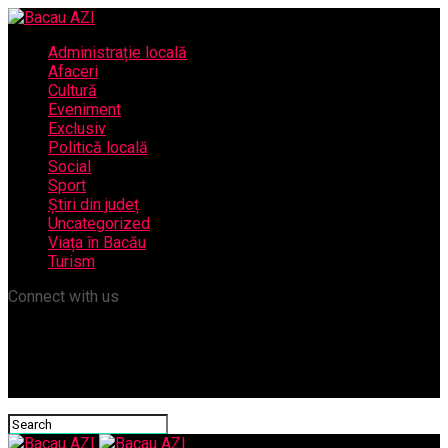
Administrație locală
Afaceri
Cultură
Eveniment
Exclusiv
Politică locală
Social
Sport
Știri din județ
Uncategorized
Viața în Bacău
Turism
Connect with us