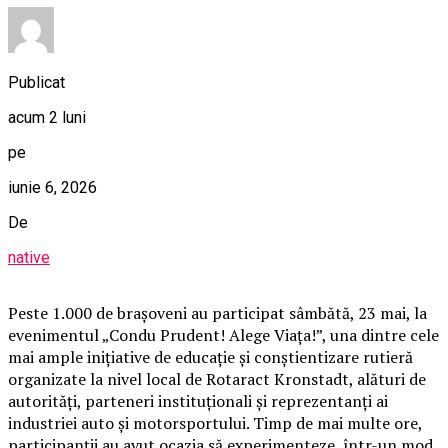
Publicat
acum 2 luni
pe
iunie 6, 2026
De
native
Peste 1.000 de brașoveni au participat sâmbătă, 23 mai, la
evenimentul „Condu Prudent! Alege Viața!”, una dintre cele
mai ample inițiative de educație și conștientizare rutieră
organizate la nivel local de Rotaract Kronstadt, alături de
autorități, parteneri instituționali și reprezentanți ai
industriei auto și motorsportului. Timp de mai multe ore,
participanții au avut ocazia să experimenteze, într-un mod