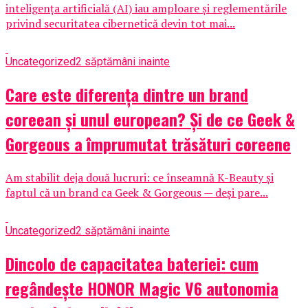
inteligența artificială (AI) iau amploare și reglementările
privind securitatea cibernetică devin tot mai...
Uncategorized
2 săptămâni inainte
Care este diferența dintre un brand
coreean și unul european? Și de ce Geek &
Gorgeous a împrumutat trăsături coreene
Am stabilit deja două lucruri: ce înseamnă K-Beauty și
faptul că un brand ca Geek & Gorgeous — deși pare...
Uncategorized
2 săptămâni inainte
Dincolo de capacitatea bateriei: cum
regândește HONOR Magic V6 autonomia