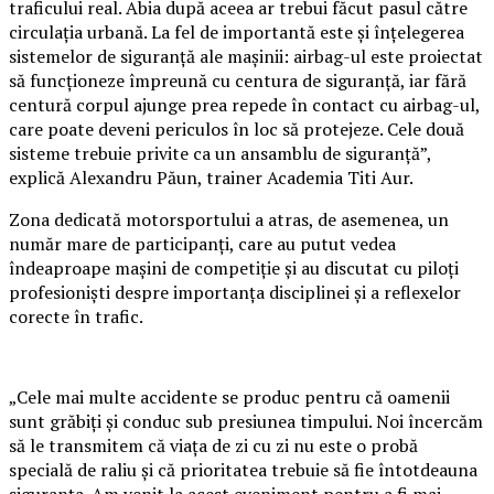
traficului real. Abia după aceea ar trebui făcut pasul către
circulația urbană. La fel de importantă este și înțelegerea
sistemelor de siguranță ale mașinii: airbag-ul este proiectat
să funcționeze împreună cu centura de siguranță, iar fără
centură corpul ajunge prea repede în contact cu airbag-ul,
care poate deveni periculos în loc să protejeze. Cele două
sisteme trebuie privite ca un ansamblu de siguranță”,
explică Alexandru Păun, trainer Academia Titi Aur.
Zona dedicată motorsportului a atras, de asemenea, un
număr mare de participanți, care au putut vedea
îndeaproape mașini de competiție și au discutat cu piloți
profesioniști despre importanța disciplinei și a reflexelor
corecte în trafic.
„Cele mai multe accidente se produc pentru că oamenii
sunt grăbiți și conduc sub presiunea timpului. Noi încercăm
să le transmitem că viața de zi cu zi nu este o probă
specială de raliu și că prioritatea trebuie să fie întotdeauna