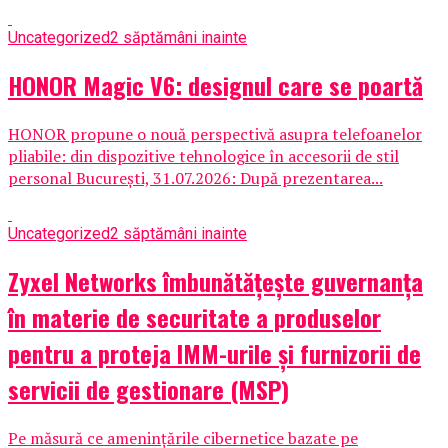
Uncategorized
2 săptămâni inainte
HONOR Magic V6: designul care se poartă
HONOR propune o nouă perspectivă asupra telefoanelor
pliabile: din dispozitive tehnologice în accesorii de stil
personal București, 31.07.2026: După prezentarea...
Uncategorized
2 săptămâni inainte
Zyxel Networks îmbunătățește guvernanța
în materie de securitate a produselor
pentru a proteja IMM-urile și furnizorii de
servicii de gestionare (MSP)
Pe măsură ce amenințările cibernetice bazate pe