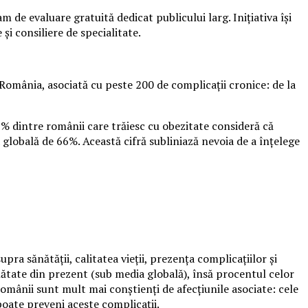
de evaluare gratuită dedicat publicului larg. Inițiativa își
și consiliere de specialitate.
România, asociată cu peste 200 de complicații cronice: de la
9% dintre românii care trăiesc cu obezitate consideră că
 globală de 66%. Această cifră subliniază nevoia de a înțelege
ra sănătății, calitatea vieții, prezența complicațiilor și
ănătate din prezent (sub media globală), însă procentul celor
mânii sunt mult mai conștienți de afecțiunile asociate: cele
oate preveni aceste complicații.