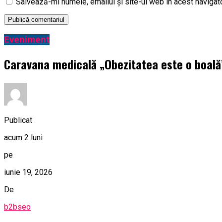
Salvează-mi numele, emailul și site-ul web în acest navigat
Eveniment
Caravana medicală „Obezitatea este o boală” 
Publicat
acum 2 luni
pe
iunie 19, 2026
De
b2bseo