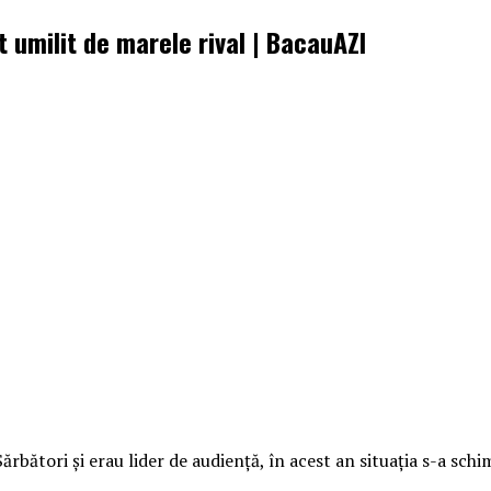
 umilit de marele rival | BacauAZI
bători şi erau lider de audienţă, în acest an situaţia s-a sch