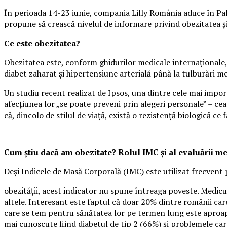
În perioada 14-23 iunie, compania Lilly România aduce în Pala
propune să crească nivelul de informare privind obezitatea și i
Ce este obezitatea?
Obezitatea este, conform ghidurilor medicale internaționale, 
diabet zaharat și hipertensiune arterială până la tulburări m
Un studiu recent realizat de Ipsos, una dintre cele mai impo
afecțiunea lor „se poate preveni prin alegeri personale” – cea
că, dincolo de stilul de viață, există o rezistență biologică ce f
Cum știu dacă am obezitate? Rolul IMC și al evaluării m
Deși Indicele de Masă Corporală (IMC) este utilizat frecvent 
obezității, acest indicator nu spune întreaga poveste. Medicul
altele. Interesant este faptul că doar 20% dintre românii care
care se tem pentru sănătatea lor pe termen lung este aproape
mai cunoscute fiind diabetul de tip 2 (66%) și problemele ca