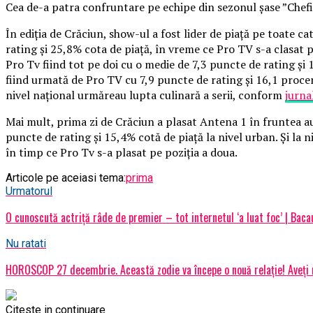
Cea de-a patra confruntare pe echipe din sezonul şase ”Chefi 
În ediţia de Crăciun, show-ul a fost lider de piaţă pe toate ca
rating şi 25,8% cota de piaţă, în vreme ce Pro TV s-a clasat pe
Pro Tv fiind tot pe doi cu o medie de 7,3 puncte de rating şi 1
fiind urmată de Pro TV cu 7,9 puncte de rating şi 16,1 procen
nivel naţional urmăreau lupta culinară a serii, conform
jurna
Mai mult, prima zi de Crăciun a plasat Antena 1 în fruntea aud
puncte de rating şi 15,4% cotă de piaţă la nivel urban. Și la 
în timp ce Pro Tv s-a plasat pe poziţia a doua.
Articole pe aceiasi tema:
prima
Urmatorul
O cunoscută actriţă râde de premier – tot internetul ‘a luat foc’ | Baca
Nu ratati
HOROSCOP 27 decembrie. Această zodie va începe o nouă relație! Aveți m
Citeste in continuare