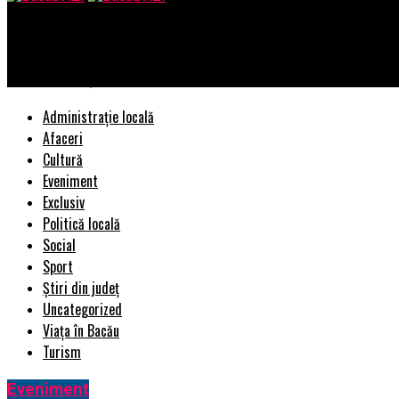
Bacau AZI
Crăciun de coşmar pentru Pro TV! Cum a fost umilit de marele ri
Administrație locală
Afaceri
Cultură
Eveniment
Exclusiv
Politică locală
Social
Sport
Știri din județ
Uncategorized
Viața în Bacău
Turism
Eveniment