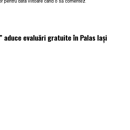
or pentru data viitoare când o să comentez.
aduce evaluări gratuite în Palas Iași