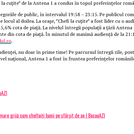
la cuţite” de la Antena 1 a condus în topul preferinţelor româ
tegoriile de public, în intervalul 19:58 – 23:15. Pe publicul com
 locul al doilea. La oraşe, ”Chefi la cuţite” a fost lider cu o a
5,6% cota de piaţă. La nivelul întregii populaţii a ţării Antena 
te din cota de piaţă.
În minutul de maximă audienţă de la 21:1
lul.ro
.
ienţei, nu doar în prime time! Pe parcursul întregii zile, post
nivel naţional, Antena 1 a fost în fruntea preferinţelor românil
uAZI
are grijă cum cheltuiți banii pe sfârșit de an | BacauAZI