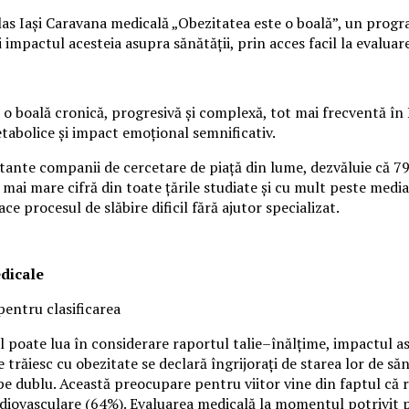
s Iași Caravana medicală „Obezitatea este o boală”, un program 
mpactul acesteia asupra sănătății, prin acces facil la evaluare 
o boală cronică, progresivă și complexă, tot mai frecventă în 
etabolice și impact emoțional semnificativ.
rtante companii de cercetare de piață din lume, dezvăluie că 7
 mai mare cifră din toate țările studiate și cu mult peste media
ace procesul de slăbire dificil fără ajutor specializat.
edicale
pentru clasificarea
 poate lua în considerare raportul talie–înălțime, impactul asup
 trăiesc cu obezitate se declară îngrijorați de starea lor de s
 dublu. Această preocupare pentru viitor vine din faptul că ro
rdiovasculare (64%). Evaluarea medicală la momentul potrivit p