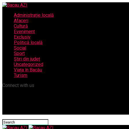
Administrație locală
Afaceri
Cultură
Eveniment
Exclusiv
Politică locală
Social
Sport
Știri din județ
Uncategorized
Viața în Bacău
Turism
Connect with us