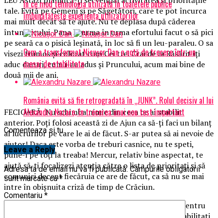
În ce mod tehnologia utilizată în toaletele publice
tale. Evită pe Gemeni şi pe Săgetători, care te pot încurca
îmbunătățește experiența utilizatorilor
mai mult decât să te ajute. Nu te deplasa după căderea
întunericului. Pana la urma în urma efortului facut o să pici
pe seară ca o pisică leşinată, în loc să fi un leu-paraleu. O sa
Cum a transformat Nicușor Dan o notă de trecere într-un
visezi frumos şi colorat cum Cei trei Crai de la Răsărit îţi
mesaj de stabilitate
aduc daruri, cum i-au adus şi Pruncului, acum mai bine de
două mii de ani.
România evită să fie retrogradată în „JUNK”. Rolul decisiv al lui
Alexandru Nazare, în trecerea unui nou test important
FECIOARĂ Nu schimba nimic din ceea ce ai stabilit
anterior. Poţi folosi această zi de Ajun ca să-ţi faci un bilanţ
Comenteaza si tu
al lucrurilor pe care le ai de făcut. S-ar putea să ai nevoie de
ajutor! Daca este vorba de treburi casnice, nu te speti,
Leave a Reply
pune-i pe toţi la treaba! Mercur, relativ bine aspectat, te
ajută să-ţi focalizezi atenţia către o lista de prioritaţi şi să
Adresa ta de email nu va fi publicată.
Câmpurile obligatorii
comunici decent fiecăruia ce are de făcut, ca să nu se mai
sunt marcate cu
*
intre în obişnuita criză de timp de Crăciun.
Comentariu
*
BALANŢĂ Eşti tentat să cheltuiesti mult şi utopic pentru
Crăciun, fiind doar o descarcare din cauza unei instabilitati