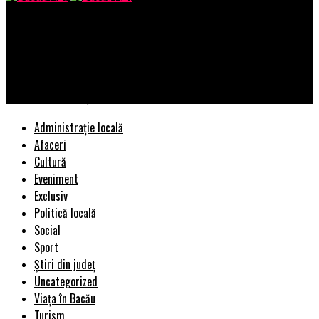
Bacau AZI
HOROSCOP 24 DECEMBRIE. Nativii din această zodie vor avea
mari surprize de Crăciun. Fiți prudenți cu banii și deschideți
bine ochii în relație | BacauAZI
Administrație locală
Afaceri
Cultură
Eveniment
Exclusiv
Politică locală
Social
Sport
Știri din județ
Uncategorized
Viața în Bacău
Turism