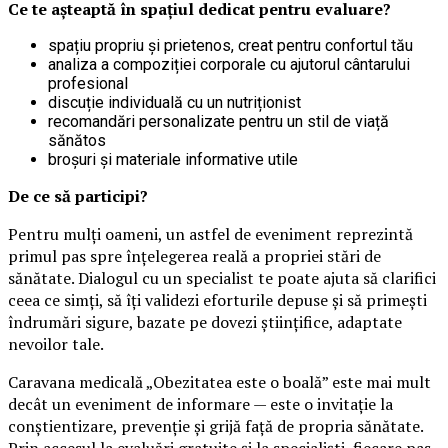
Ce te așteaptă în spațiul dedicat pentru evaluare?
spațiu propriu și prietenos, creat pentru confortul tău
analiza a compoziției corporale cu ajutorul cântarului
profesional
discuție individuală cu un nutriționist
recomandări personalizate pentru un stil de viață
sănătos
broșuri și materiale informative utile
De ce să participi?
Pentru mulți oameni, un astfel de eveniment reprezintă
primul pas spre înțelegerea reală a propriei stări de
sănătate. Dialogul cu un specialist te poate ajuta să clarifici
ceea ce simți, să îți validezi eforturile depuse și să primești
îndrumări sigure, bazate pe dovezi științifice, adaptate
nevoilor tale.
Caravana medicală „Obezitatea este o boală” este mai mult
decât un eveniment de informare — este o invitație la
conștientizare, prevenție și grijă față de propria sănătate.
Prin accesul la evaluări gratuite și la specialiști, fiecare pas