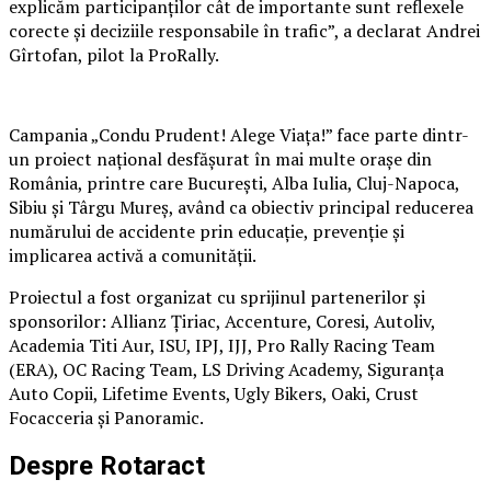
explicăm participanților cât de importante sunt reflexele
corecte și deciziile responsabile în trafic”, a declarat Andrei
Gîrtofan, pilot la ProRally.
Campania „Condu Prudent! Alege Viața!” face parte dintr-
un proiect național desfășurat în mai multe orașe din
România, printre care București, Alba Iulia, Cluj-Napoca,
Sibiu și Târgu Mureș, având ca obiectiv principal reducerea
numărului de accidente prin educație, prevenție și
implicarea activă a comunității.
Proiectul a fost organizat cu sprijinul partenerilor și
sponsorilor: Allianz Țiriac, Accenture, Coresi, Autoliv,
Academia Titi Aur, ISU, IPJ, IJJ, Pro Rally Racing Team
(ERA), OC Racing Team, LS Driving Academy, Siguranța
Auto Copii, Lifetime Events, Ugly Bikers, Oaki, Crust
Focacceria și Panoramic.
Despre Rotaract