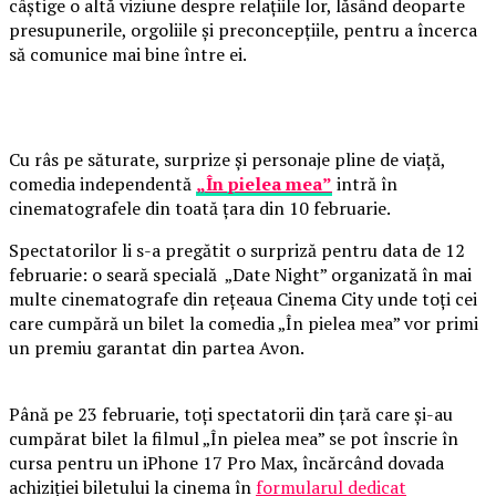
câștige o altă viziune despre relațiile lor, lăsând deoparte
presupunerile, orgoliile și preconcepțiile, pentru a încerca
să comunice mai bine între ei.
Cu râs pe săturate, surprize și personaje pline de viață,
comedia independentă
„În pielea mea”
intră în
cinematografele din toată țara din 10 februarie.
Spectatorilor li s-a pregătit o surpriză pentru data de 12
februarie: o seară specială „Date Night” organizată în mai
multe cinematografe din rețeaua Cinema City unde toți cei
care cumpără un bilet la comedia „În pielea mea” vor primi
un premiu garantat din partea Avon.
Până pe 23 februarie, toți spectatorii din țară care și-au
cumpărat bilet la filmul „În pielea mea” se pot înscrie în
cursa pentru un iPhone 17 Pro Max, încărcând dovada
achiziției biletului la cinema în
formularul dedicat