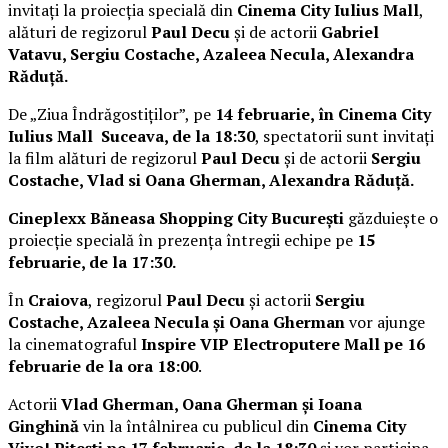
invitați la proiecția specială din
Cinema City Iulius Mall
,
alături de regizorul
Paul Decu
și de actorii
Gabriel
Vatavu, Sergiu Costache, Azaleea Necula, Alexandra
Răduță.
De „Ziua Îndrăgostiților”, pe
14 februarie, în Cinema City
Iulius Mall Suceava, de la 18:30
, spectatorii sunt invitați
la film alături de regizorul
Paul Decu
și de actorii
Sergiu
Costache, Vlad si Oana Gherman, Alexandra Răduță.
Cineplexx Băneasa Shopping City București
găzduiește o
proiecție specială în prezența întregii echipe pe
15
februarie, de la 17:30.
În
Craiova
, regizorul
Paul Decu
și actorii
Sergiu
Costache, Azaleea Necula și Oana Gherman
vor ajunge
la cinematograful
Inspire VIP Electroputere Mall pe 16
februarie de la ora 18:00
.
Actorii
Vlad Gherman, Oana Gherman și Ioana
Ginghină
vin la întâlnirea cu publicul din
Cinema City
Vivo! Pitești pe 17 februarie, de la 18:30
și vor participa