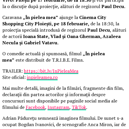
la o discuție după proiecție, alături de regizorul
Paul Decu.
Caravana
„În pielea mea”
ajunge la
Cinema City
Shopping City Ploiești, pe 18 februarie,
de la 18:30, la
proiecția specială introdusă de regizorul
Paul Decu
, alături
de actorii
Ioana State, Vlad și Oana Gherman, Azaleea
Necula și Gabriel Vatavu.
O comedie actuală și spumoasă, filmul
„În pielea
mea”
este distribuit de T.R.I.B.E. Films.
TRAILER:
https://bit.ly/InPieleaMea
Site oficial:
inpieleamea.ro
Mai multe detalii, imagini de la filmări, fragmente din film,
declarații din partea actorilor și informații despre
concursuri sunt disponibile pe paginile social media ale
filmului de
Facebook
,
Instagram
,
TikTok
.
Adrian Pădurețu semnează imaginea filmului. De sunet s-a
ocupat Bogdan Ivanovici, de scenografie Anca Miron, iar de