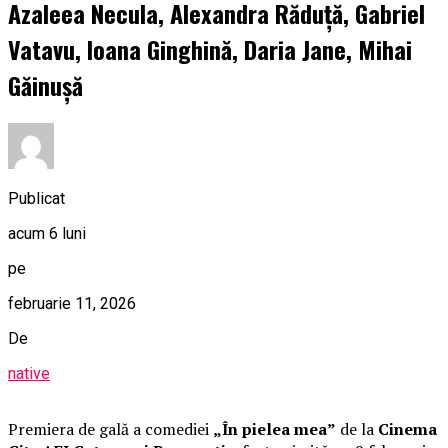
Azaleea Necula, Alexandra Răduță, Gabriel
Vatavu, Ioana Ginghină, Daria Jane, Mihai
Găinușă
Publicat
acum 6 luni
pe
februarie 11, 2026
De
native
Premiera de gală a comediei
„În pielea mea”
de la
Cinema