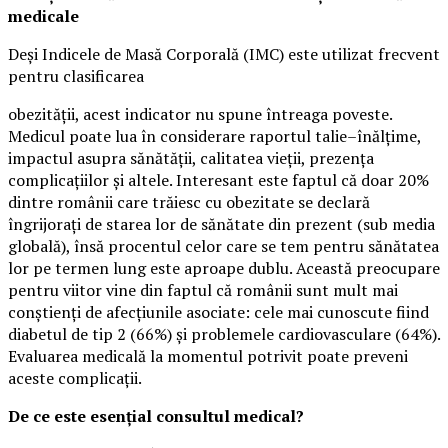
medicale
Deși Indicele de Masă Corporală (IMC) este utilizat frecvent
pentru clasificarea
obezității, acest indicator nu spune întreaga poveste.
Medicul poate lua în considerare raportul talie–înălțime,
impactul asupra sănătății, calitatea vieții, prezența
complicațiilor și altele. Interesant este faptul că doar 20%
dintre românii care trăiesc cu obezitate se declară
îngrijorați de starea lor de sănătate din prezent (sub media
globală), însă procentul celor care se tem pentru sănătatea
lor pe termen lung este aproape dublu. Această preocupare
pentru viitor vine din faptul că românii sunt mult mai
conștienți de afecțiunile asociate: cele mai cunoscute fiind
diabetul de tip 2 (66%) și problemele cardiovasculare (64%).
Evaluarea medicală la momentul potrivit poate preveni
aceste complicații.
De ce este esențial consultul medical?