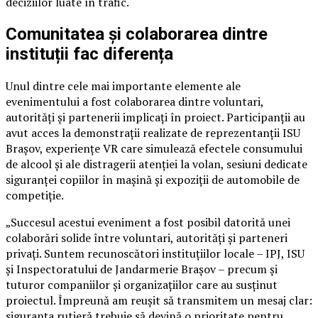
deciziilor luate în trafic.
Comunitatea și colaborarea dintre
instituții fac diferența
Unul dintre cele mai importante elemente ale
evenimentului a fost colaborarea dintre voluntari,
autorități și partenerii implicați în proiect. Participanții au
avut acces la demonstrații realizate de reprezentanții ISU
Brașov, experiențe VR care simulează efectele consumului
de alcool și ale distragerii atenției la volan, sesiuni dedicate
siguranței copiilor în mașină și expoziții de automobile de
competiție.
„Succesul acestui eveniment a fost posibil datorită unei
colaborări solide între voluntari, autorități și parteneri
privați. Suntem recunoscători instituțiilor locale – IPJ, ISU
și Inspectoratului de Jandarmerie Brașov – precum și
tuturor companiilor și organizațiilor care au susținut
proiectul. Împreună am reușit să transmitem un mesaj clar:
siguranța rutieră trebuie să devină o prioritate pentru