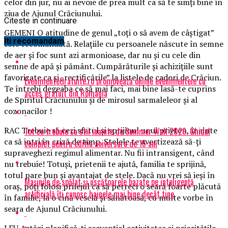
celor din jur, nu ai nevoie de prea mult ca să te simţi bine în
ziua de Ajunul Crăciunului.
Citeste in continuare
GEMENI O atitudine de genul „toţi o să avem de câştigat”
Iti recomandam
este recomandată. Relaţiile cu persoanele născute în semne
de aer şi foc sunt azi armonioase, dar nu şi cu cele din
semne de apă şi pământ. Cumpărăturile şi achiziţiile sunt
favorizate ca şi „rectificările” la listele de cadori de Crăciun.
EvenimenteGratuite.ro promovează online evenimentele cu
Te întrebi degeaba ce să mai faci, mai bine lasă-te cuprins
acces gratuit din România
de Spiritul Crăciunului şi de mirosul sarmaleleor şi al
cozonacilor !
RAC Trebuie să ceri sfatul şi sprijinul unui prieten, înainte
Tot ce trebuie sa stii inainte de Summer Well 2026. Ghidul
ca să intri în criză de timp. Stelele te avertizează să-ţi
complet pentru editia aniversara de 15 ani
supraveghezi regimul alimentar. Nu fii intransigent, când
nu trebuie! Totuşi, prietenii te ajută, familia te sprijină,
totul pare bun şi avantajat de stele. Dacă nu vrei să ieşi în
Mașinile de spălat și uscătoarele bazate pe inteligență
oraş, poţi folosi prilejul ca să petreci o seară foarte plăcută
artificială îți cunosc hainele mai bine decât tine
în familie, la o cină veselă şi sănătoasă, cu multe vorbe în
seara de Ajunul Crăciunului.
LEU Astăzi planifică-ţi secvenţial activitatea şi priorităţile