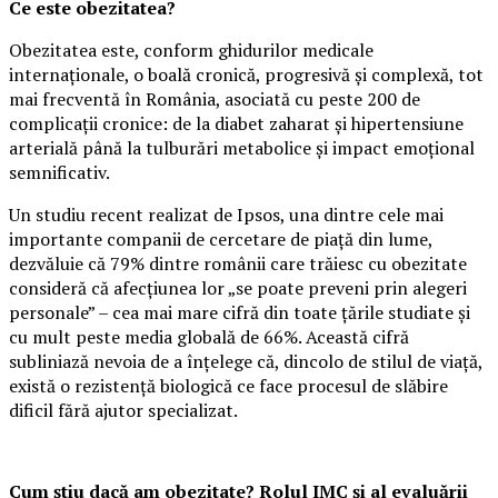
Ce este obezitatea?
Obezitatea este, conform ghidurilor medicale
internaționale, o boală cronică, progresivă și complexă, tot
mai frecventă în România, asociată cu peste 200 de
complicații cronice: de la diabet zaharat și hipertensiune
arterială până la tulburări metabolice și impact emoțional
semnificativ.
Un studiu recent realizat de Ipsos, una dintre cele mai
importante companii de cercetare de piață din lume,
dezvăluie că 79% dintre românii care trăiesc cu obezitate
consideră că afecțiunea lor „se poate preveni prin alegeri
personale” – cea mai mare cifră din toate țările studiate și
cu mult peste media globală de 66%. Această cifră
subliniază nevoia de a înțelege că, dincolo de stilul de viață,
există o rezistență biologică ce face procesul de slăbire
dificil fără ajutor specializat.
Cum știu dacă am obezitate? Rolul IMC și al evaluării