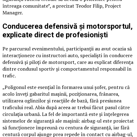
întreaga comunitate”, a precizat Teodor Filip, Project
Manager.
Conducerea defensivă și motorsportul,
explicate direct de profesioniști
Pe parcursul evenimentului, participanții au avut ocazia să
interacționeze cu instructori auto, specialiști în conducere
defensivă și piloți de motorsport, care au explicat diferența
dintre condusul sportiv și comportamentul responsabil în
trafic.
„Poligonul este esențial în formarea unui șofer, pentru că
acolo înveți gabaritul mașinii, poziționarea, frânarea,
utilizarea oglinzilor și reacțiile de bază, fără presiunea
traficului real. Abia după aceea ar trebui făcut pasul către
circulația urbană. La fel de importantă este și înțelegerea
sistemelor de siguranță ale mașinii: airbag-ul este proiectat
să funcționeze împreună cu centura de siguranță, iar fără
centură corpul ajunge prea repede în contact cu airbag-ul,