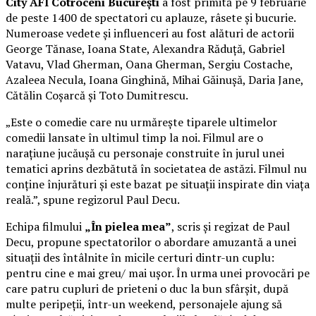
City AFI Cotroceni București
a fost primită pe 9 februarie
de peste 1400 de spectatori cu aplauze, râsete și bucurie.
Numeroase vedete și influenceri au fost alături de actorii
George Tănase, Ioana State, Alexandra Răduță, Gabriel
Vatavu, Vlad Gherman, Oana Gherman, Sergiu Costache,
Azaleea Necula, Ioana Ginghină, Mihai Găinușă, Daria Jane,
Cătălin Coșarcă și Toto Dumitrescu.
„Este o comedie care nu urmărește tiparele ultimelor
comedii lansate în ultimul timp la noi. Filmul are o
narațiune jucăușă cu personaje construite în jurul unei
tematici aprins dezbătută în societatea de astăzi. Filmul nu
conține înjurături și este bazat pe situații inspirate din viața
reală.”, spune regizorul Paul Decu.
Echipa filmului
„În pielea mea”
, scris și regizat de Paul
Decu, propune spectatorilor o abordare amuzantă a unei
situații des întâlnite în micile certuri dintr-un cuplu:
pentru cine e mai greu/ mai ușor. În urma unei provocări pe
care patru cupluri de prieteni o duc la bun sfârșit, după
multe peripeții, într-un weekend, personajele ajung să