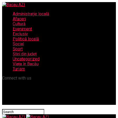
Administrație locală
Afaceri
Cultură
Eveniment
Exclusiv
Politică locală
Social
Sport
Știri din județ
Uncategorized
Viața în Bacău
Turism
Connect with us