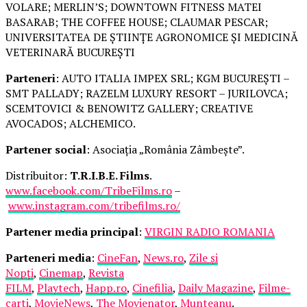
VOLARE; MERLIN’S; DOWNTOWN FITNESS MATEI
BASARAB; THE COFFEE HOUSE; CLAUMAR PESCAR;
UNIVERSITATEA DE ȘTIINȚE AGRONOMICE ȘI MEDICINĂ
VETERINARĂ BUCUREȘTI
Parteneri
: AUTO ITALIA IMPEX SRL; KGM BUCUREȘTI –
SMT PALLADY; RAZELM LUXURY RESORT – JURILOVCA;
SCEMTOVICI & BENOWITZ GALLERY; CREATIVE
AVOCADOS; ALCHEMICO.
Partener social
: Asociația „România Zâmbește”.
Distribuitor:
T.R.I.B.E. Films
.
www.facebook.com/TribeFilms.ro
–
www.instagram.com/tribefilms.ro/
Partener media principal
:
VIRGIN RADIO ROMANIA
Parteneri media
:
CineFan
,
News.ro
,
Zile și
Nopți
,
Cinemap
,
Revista
FILM
,
Playtech
,
Happ.ro
,
Cinefilia
,
Daily Magazine
,
Filme-
carti
,
MovieNews
,
The Movienator
,
Munteanu
.