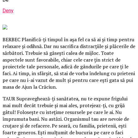
Deny
BERBEC Planifică-ţi timpul în aşa fel ca să ai şi timp pentru
relaxare şi odihnă. Dar nu sacrifica distracţiile şi plăcerile de
sărbători. Trebuie să găseşti calea de mijloc. Toate
aspectele sunt favorabile, chiar cele care ţin strict de
proiectele tale personale, adică de gândurile pe care ţi le
faci. Ai timp, in sfârşit, să stai de vorba îndelung cu prieteni
pe care nu i-ai vazut de mult şi pentru care eşti gata să pui
masa de Ajun la Crăciun.
TAUR Supraveghează-ţi sanătatea, nu te expune frigului
mai mult decât trebuie şi mai ales, protejeaz-ţi, cu grijă
gâtul! Foloseşte cu isteţime resursele pe care le ai. Nu
împrumuta bani. Nu astăzi. Organismul tau are nevoie de
cruţare şi de refacere. Pe seară, cu familia, prietenii, eşti
foarte generos. Eşti mulţumit de bucuria pe care o faci