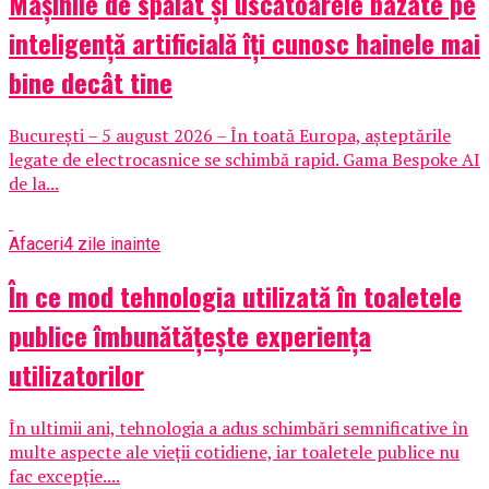
Mașinile de spălat și uscătoarele bazate pe
inteligență artificială îți cunosc hainele mai
bine decât tine
București – 5 august 2026 – În toată Europa, așteptările
legate de electrocasnice se schimbă rapid. Gama Bespoke AI
de la...
Afaceri
4 zile inainte
În ce mod tehnologia utilizată în toaletele
publice îmbunătățește experiența
utilizatorilor
În ultimii ani, tehnologia a adus schimbări semnificative în
multe aspecte ale vieții cotidiene, iar toaletele publice nu
fac excepție....