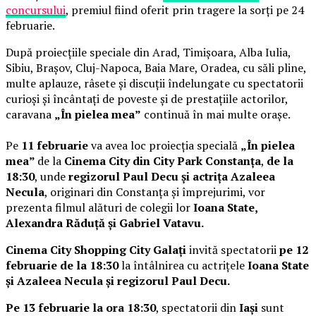
concursului
, premiul fiind oferit prin tragere la sorți pe 24
februarie.
După proiecțiile speciale din Arad, Timișoara, Alba Iulia,
Sibiu, Brașov, Cluj-Napoca, Baia Mare, Oradea, cu săli pline,
multe aplauze, râsete și discuții îndelungate cu spectatorii
curioși și încântați de poveste și de prestațiile actorilor,
caravana
„În pielea mea”
continuă în mai multe orașe.
Pe
11 februarie
va avea loc proiecția specială
„În pielea
mea”
de la
Cinema City din City Park Constanța
,
de la
18:30
, unde
regizorul Paul Decu și actrița Azaleea
Necula
, originari din Constanța și împrejurimi, vor
prezenta filmul alături de colegii lor
Ioana State,
Alexandra Răduță și Gabriel Vatavu.
Cinema City Shopping City Galați
invită spectatorii
pe 12
februarie de la 18:30
la întâlnirea cu actrițele
Ioana State
și Azaleea Necula și regizorul Paul Decu.
Pe 13 februarie la ora 18:30
, spectatorii din
Iași
sunt