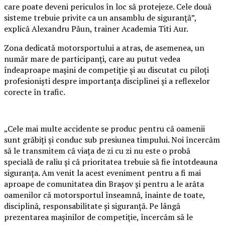
care poate deveni periculos în loc să protejeze. Cele două
sisteme trebuie privite ca un ansamblu de siguranță”,
explică Alexandru Păun, trainer Academia Titi Aur.
Zona dedicată motorsportului a atras, de asemenea, un
număr mare de participanți, care au putut vedea
îndeaproape mașini de competiție și au discutat cu piloți
profesioniști despre importanța disciplinei și a reflexelor
corecte în trafic.
„Cele mai multe accidente se produc pentru că oamenii
sunt grăbiți și conduc sub presiunea timpului. Noi încercăm
să le transmitem că viața de zi cu zi nu este o probă
specială de raliu și că prioritatea trebuie să fie întotdeauna
siguranța. Am venit la acest eveniment pentru a fi mai
aproape de comunitatea din Brașov și pentru a le arăta
oamenilor că motorsportul înseamnă, înainte de toate,
disciplină, responsabilitate și siguranță. Pe lângă
prezentarea mașinilor de competiție, încercăm să le