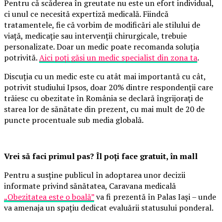
Pentru că scăderea în greutate nu este un efort individual,
ci unul ce necesită expertiză medicală. Fiindcă
tratamentele, fie că vorbim de modificări ale stilului de
viață, medicație sau intervenții chirurgicale, trebuie
personalizate. Doar un medic poate recomanda soluția
potrivită.
Aici poți găsi un medic specialist din zona ta
.
Discuția cu un medic este cu atât mai importantă cu cât,
potrivit studiului Ipsos, doar 20% dintre respondenții care
trăiesc cu obezitate în România se declară îngrijorați de
starea lor de sănătate din prezent, cu mai mult de 20 de
puncte procentuale sub media globală.
Vrei să faci primul pas? Îl poți face gratuit, în mall
Pentru a susține publicul în adoptarea unor decizii
informate privind sănătatea, Caravana medicală
„Obezitatea este o boală”
va fi prezentă în Palas Iași – unde
va amenaja un spațiu dedicat evaluării statusului ponderal.