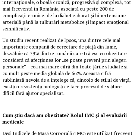
internaționale, o boală cronică, progresivă și complexă, tot
mai frecventă în România, asociată cu peste 200 de
complicații cronice: de la diabet zaharat și hipertensiune
arterială până la tulburări metabolice și impact emoțional
semnificativ.
Un studiu recent realizat de Ipsos, una dintre cele mai
importante companii de cercetare de piață din lume,
dezvăluie că 79% dintre românii care trăiesc cu obezitate
consideră că afecțiunea lor „se poate preveni prin alegeri
personale” – cea mai mare cifră din toate țările studiate și
cu mult peste media globală de 66%. Această cifră
subliniază nevoia de a înțelege că, dincolo de stilul de viață,
există o rezistență biologică ce face procesul de slăbire
dificil fără ajutor specializat.
Cum știu dacă am obezitate? Rolul IMC și al evaluării
medicale
Deși Indicele de Masă Corporală (IMC) este utilizat frecvent