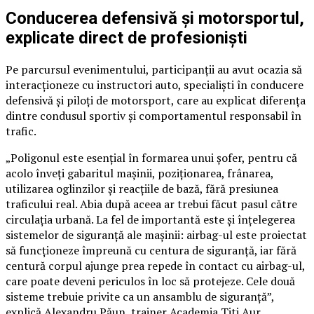
Conducerea defensivă și motorsportul,
explicate direct de profesioniști
Pe parcursul evenimentului, participanții au avut ocazia să
interacționeze cu instructori auto, specialiști în conducere
defensivă și piloți de motorsport, care au explicat diferența
dintre condusul sportiv și comportamentul responsabil în
trafic.
„Poligonul este esențial în formarea unui șofer, pentru că
acolo înveți gabaritul mașinii, poziționarea, frânarea,
utilizarea oglinzilor și reacțiile de bază, fără presiunea
traficului real. Abia după aceea ar trebui făcut pasul către
circulația urbană. La fel de importantă este și înțelegerea
sistemelor de siguranță ale mașinii: airbag-ul este proiectat
să funcționeze împreună cu centura de siguranță, iar fără
centură corpul ajunge prea repede în contact cu airbag-ul,
care poate deveni periculos în loc să protejeze. Cele două
sisteme trebuie privite ca un ansamblu de siguranță”,
explică Alexandru Păun, trainer Academia Titi Aur.