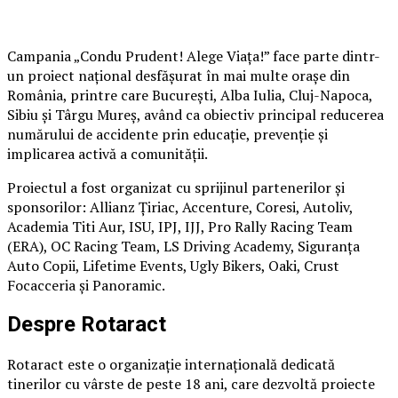
Campania „Condu Prudent! Alege Viața!” face parte dintr-
un proiect național desfășurat în mai multe orașe din
România, printre care București, Alba Iulia, Cluj-Napoca,
Sibiu și Târgu Mureș, având ca obiectiv principal reducerea
numărului de accidente prin educație, prevenție și
implicarea activă a comunității.
Proiectul a fost organizat cu sprijinul partenerilor și
sponsorilor: Allianz Țiriac, Accenture, Coresi, Autoliv,
Academia Titi Aur, ISU, IPJ, IJJ, Pro Rally Racing Team
(ERA), OC Racing Team, LS Driving Academy, Siguranța
Auto Copii, Lifetime Events, Ugly Bikers, Oaki, Crust
Focacceria și Panoramic.
Despre Rotaract
Rotaract este o organizație internațională dedicată
tinerilor cu vârste de peste 18 ani, care dezvoltă proiecte