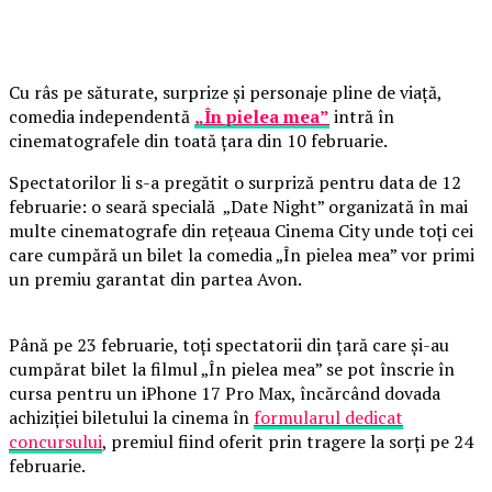
Cu râs pe săturate, surprize și personaje pline de viață,
comedia independentă
„În pielea mea”
intră în
cinematografele din toată țara din 10 februarie.
Spectatorilor li s-a pregătit o surpriză pentru data de 12
februarie: o seară specială „Date Night” organizată în mai
multe cinematografe din rețeaua Cinema City unde toți cei
care cumpără un bilet la comedia „În pielea mea” vor primi
un premiu garantat din partea Avon.
Până pe 23 februarie, toți spectatorii din țară care și-au
cumpărat bilet la filmul „În pielea mea” se pot înscrie în
cursa pentru un iPhone 17 Pro Max, încărcând dovada
achiziției biletului la cinema în
formularul dedicat
concursului
, premiul fiind oferit prin tragere la sorți pe 24
februarie.