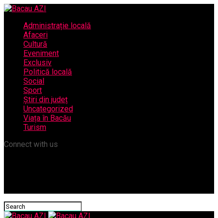
Administrație locală
Afaceri
Cultură
Eveniment
Exclusiv
Politică locală
Social
Sport
Știri din județ
Uncategorized
Viața în Bacău
Turism
Connect with us