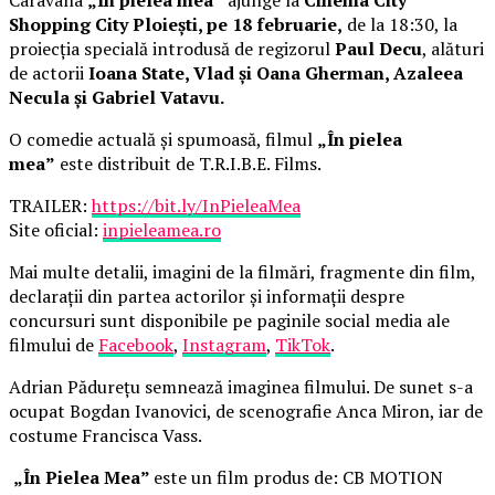
Shopping City Ploiești, pe 18 februarie,
de la 18:30, la
proiecția specială introdusă de regizorul
Paul Decu
, alături
de actorii
Ioana State, Vlad și Oana Gherman, Azaleea
Necula și Gabriel Vatavu.
O comedie actuală și spumoasă, filmul
„În pielea
mea”
este distribuit de T.R.I.B.E. Films.
TRAILER:
https://bit.ly/InPieleaMea
Site oficial:
inpieleamea.ro
Mai multe detalii, imagini de la filmări, fragmente din film,
declarații din partea actorilor și informații despre
concursuri sunt disponibile pe paginile social media ale
filmului de
Facebook
,
Instagram
,
TikTok
.
Adrian Pădurețu semnează imaginea filmului. De sunet s-a
ocupat Bogdan Ivanovici, de scenografie Anca Miron, iar de
costume Francisca Vass.
„În Pielea Mea”
este un film produs de: CB MOTION