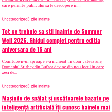
care permite publicului să le descopere în...
Uncategorized
3 zile inainte
Tot ce trebuie sa stii inainte de Summer
Well 2026. Ghidul complet pentru editia
aniversara de 15 ani
Countdown-ul aproape s-a incheiat. In doar cateva zile,
Domeniul Stirbey din Buftea devine din nou locul in care
zeci de...
Uncategorized
3 zile inainte
Mașinile de spălat și uscătoarele bazate pe
inteligență artificială îți cunosc hainele mai