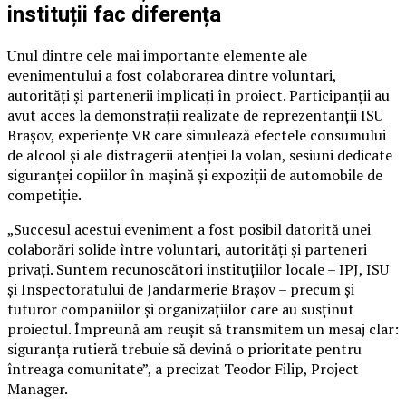
instituții fac diferența
Unul dintre cele mai importante elemente ale
evenimentului a fost colaborarea dintre voluntari,
autorități și partenerii implicați în proiect. Participanții au
avut acces la demonstrații realizate de reprezentanții ISU
Brașov, experiențe VR care simulează efectele consumului
de alcool și ale distragerii atenției la volan, sesiuni dedicate
siguranței copiilor în mașină și expoziții de automobile de
competiție.
„Succesul acestui eveniment a fost posibil datorită unei
colaborări solide între voluntari, autorități și parteneri
privați. Suntem recunoscători instituțiilor locale – IPJ, ISU
și Inspectoratului de Jandarmerie Brașov – precum și
tuturor companiilor și organizațiilor care au susținut
proiectul. Împreună am reușit să transmitem un mesaj clar:
siguranța rutieră trebuie să devină o prioritate pentru
întreaga comunitate”, a precizat Teodor Filip, Project
Manager.