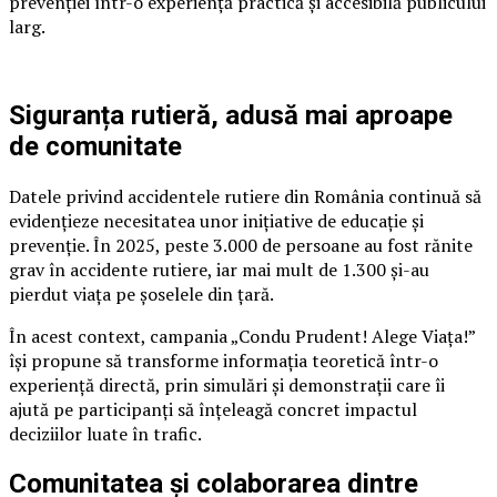
prevenției într-o experiență practică și accesibilă publicului
larg.
Siguranța rutieră, adusă mai aproape
de comunitate
Datele privind accidentele rutiere din România continuă să
evidențieze necesitatea unor inițiative de educație și
prevenție. În 2025, peste 3.000 de persoane au fost rănite
grav în accidente rutiere, iar mai mult de 1.300 și-au
pierdut viața pe șoselele din țară.
În acest context, campania „Condu Prudent! Alege Viața!”
își propune să transforme informația teoretică într-o
experiență directă, prin simulări și demonstrații care îi
ajută pe participanți să înțeleagă concret impactul
deciziilor luate în trafic.
Comunitatea și colaborarea dintre