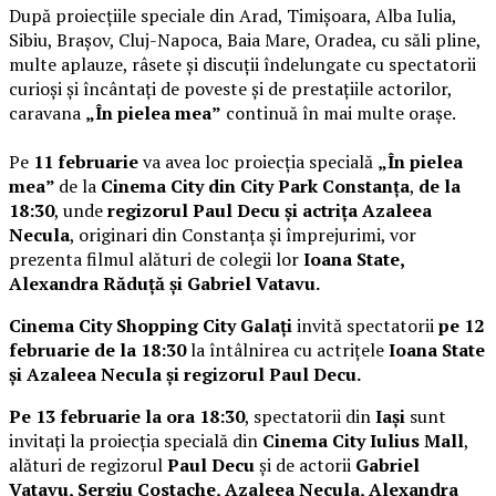
După proiecțiile speciale din Arad, Timișoara, Alba Iulia,
Sibiu, Brașov, Cluj-Napoca, Baia Mare, Oradea, cu săli pline,
multe aplauze, râsete și discuții îndelungate cu spectatorii
curioși și încântați de poveste și de prestațiile actorilor,
caravana
„În pielea mea”
continuă în mai multe orașe.
Pe
11 februarie
va avea loc proiecția specială
„În pielea
mea”
de la
Cinema City din City Park Constanța
,
de la
18:30
, unde
regizorul Paul Decu și actrița Azaleea
Necula
, originari din Constanța și împrejurimi, vor
prezenta filmul alături de colegii lor
Ioana State,
Alexandra Răduță și Gabriel Vatavu.
Cinema City Shopping City Galați
invită spectatorii
pe 12
februarie de la 18:30
la întâlnirea cu actrițele
Ioana State
și Azaleea Necula și regizorul Paul Decu.
Pe 13 februarie la ora 18:30
, spectatorii din
Iași
sunt
invitați la proiecția specială din
Cinema City Iulius Mall
,
alături de regizorul
Paul Decu
și de actorii
Gabriel
Vatavu, Sergiu Costache, Azaleea Necula, Alexandra