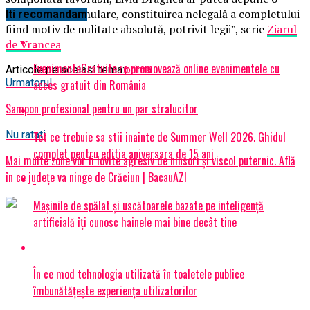
contestaţie în anulare, constituirea nelegală a completului
Iti recomandam
fiind motiv de nulitate absolută, potrivit legii”, scrie
Ziarul
de Vrancea
EvenimenteGratuite.ro promovează online evenimentele cu
Articole pe aceiasi tema:
prima
Urmatorul
acces gratuit din România
Sampon profesional pentru un par stralucitor
Nu ratati
Tot ce trebuie sa stii inainte de Summer Well 2026. Ghidul
complet pentru editia aniversara de 15 ani
Mai multe zone vor fi lovite agresiv de ninsori și viscol puternic. Află
în ce județe va ninge de Crăciun | BacauAZI
Mașinile de spălat și uscătoarele bazate pe inteligență
artificială îți cunosc hainele mai bine decât tine
În ce mod tehnologia utilizată în toaletele publice
îmbunătățește experiența utilizatorilor