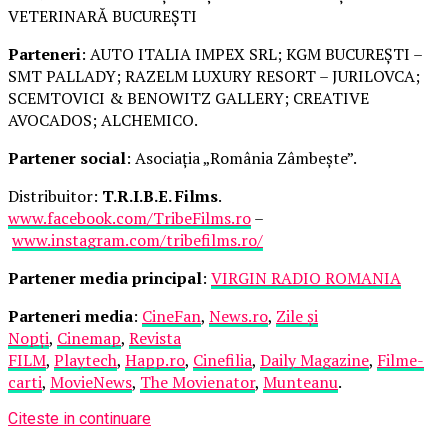
VETERINARĂ BUCUREȘTI
Parteneri
: AUTO ITALIA IMPEX SRL; KGM BUCUREȘTI –
SMT PALLADY; RAZELM LUXURY RESORT – JURILOVCA;
SCEMTOVICI & BENOWITZ GALLERY; CREATIVE
AVOCADOS; ALCHEMICO.
Partener social
: Asociația „România Zâmbește”.
Distribuitor:
T.R.I.B.E. Films
.
www.facebook.com/TribeFilms.ro
–
www.instagram.com/tribefilms.ro/
Partener media principal
:
VIRGIN RADIO ROMANIA
Parteneri media
:
CineFan
,
News.ro
,
Zile și
Nopți
,
Cinemap
,
Revista
FILM
,
Playtech
,
Happ.ro
,
Cinefilia
,
Daily Magazine
,
Filme-
carti
,
MovieNews
,
The Movienator
,
Munteanu
.
Citeste in continuare