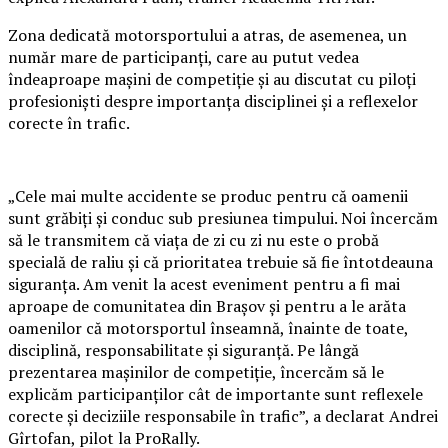
Zona dedicată motorsportului a atras, de asemenea, un
număr mare de participanți, care au putut vedea
îndeaproape mașini de competiție și au discutat cu piloți
profesioniști despre importanța disciplinei și a reflexelor
corecte în trafic.
„Cele mai multe accidente se produc pentru că oamenii
sunt grăbiți și conduc sub presiunea timpului. Noi încercăm
să le transmitem că viața de zi cu zi nu este o probă
specială de raliu și că prioritatea trebuie să fie întotdeauna
siguranța. Am venit la acest eveniment pentru a fi mai
aproape de comunitatea din Brașov și pentru a le arăta
oamenilor că motorsportul înseamnă, înainte de toate,
disciplină, responsabilitate și siguranță. Pe lângă
prezentarea mașinilor de competiție, încercăm să le
explicăm participanților cât de importante sunt reflexele
corecte și deciziile responsabile în trafic”, a declarat Andrei
Gîrtofan, pilot la ProRally.