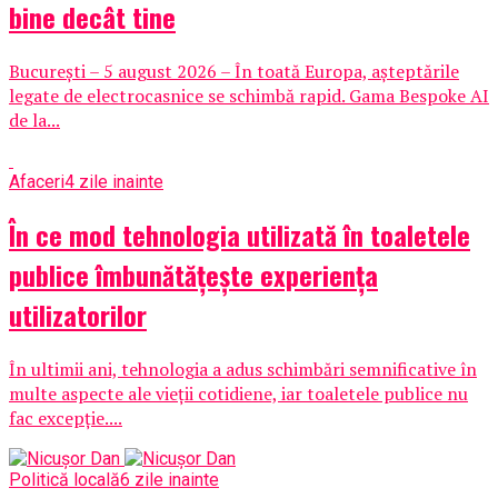
bine decât tine
București – 5 august 2026 – În toată Europa, așteptările
legate de electrocasnice se schimbă rapid. Gama Bespoke AI
de la...
Afaceri
4 zile inainte
În ce mod tehnologia utilizată în toaletele
publice îmbunătățește experiența
utilizatorilor
În ultimii ani, tehnologia a adus schimbări semnificative în
multe aspecte ale vieții cotidiene, iar toaletele publice nu
fac excepție....
Politică locală
6 zile inainte