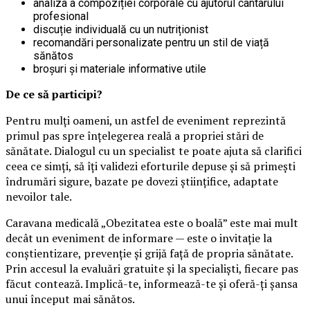
analiza a compoziției corporale cu ajutorul cântarului
profesional
discuție individuală cu un nutriționist
recomandări personalizate pentru un stil de viață
sănătos
broșuri și materiale informative utile
De ce să participi?
Pentru mulți oameni, un astfel de eveniment reprezintă
primul pas spre înțelegerea reală a propriei stări de
sănătate. Dialogul cu un specialist te poate ajuta să clarifici
ceea ce simți, să îți validezi eforturile depuse și să primești
îndrumări sigure, bazate pe dovezi științifice, adaptate
nevoilor tale.
Caravana medicală „Obezitatea este o boală” este mai mult
decât un eveniment de informare — este o invitație la
conștientizare, prevenție și grijă față de propria sănătate.
Prin accesul la evaluări gratuite și la specialiști, fiecare pas
făcut contează. Implică-te, informează-te și oferă-ți șansa
unui început mai sănătos.