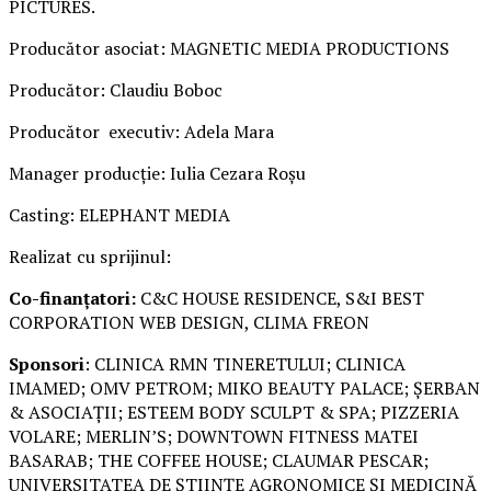
PICTURES.
Producător asociat: MAGNETIC MEDIA PRODUCTIONS
Producător: Claudiu Boboc
Producător executiv: Adela Mara
Manager producție: Iulia Cezara Roșu
Casting: ELEPHANT MEDIA
Realizat cu sprijinul:
Co-finanțatori:
C&C HOUSE RESIDENCE, S&I BEST
CORPORATION WEB DESIGN, CLIMA FREON
Sponsori
: CLINICA RMN TINERETULUI; CLINICA
IMAMED; OMV PETROM; MIKO BEAUTY PALACE; ȘERBAN
& ASOCIAȚII; ESTEEM BODY SCULPT & SPA; PIZZERIA
VOLARE; MERLIN’S; DOWNTOWN FITNESS MATEI
BASARAB; THE COFFEE HOUSE; CLAUMAR PESCAR;
UNIVERSITATEA DE ȘTIINȚE AGRONOMICE ȘI MEDICINĂ