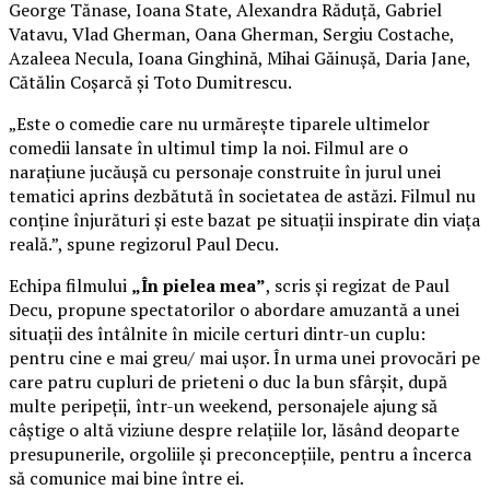
George Tănase, Ioana State, Alexandra Răduță, Gabriel
Vatavu, Vlad Gherman, Oana Gherman, Sergiu Costache,
Azaleea Necula, Ioana Ginghină, Mihai Găinușă, Daria Jane,
Cătălin Coșarcă și Toto Dumitrescu.
„Este o comedie care nu urmărește tiparele ultimelor
comedii lansate în ultimul timp la noi. Filmul are o
narațiune jucăușă cu personaje construite în jurul unei
tematici aprins dezbătută în societatea de astăzi. Filmul nu
conține înjurături și este bazat pe situații inspirate din viața
reală.”, spune regizorul Paul Decu.
Echipa filmului
„În pielea mea”
, scris și regizat de Paul
Decu, propune spectatorilor o abordare amuzantă a unei
situații des întâlnite în micile certuri dintr-un cuplu:
pentru cine e mai greu/ mai ușor. În urma unei provocări pe
care patru cupluri de prieteni o duc la bun sfârșit, după
multe peripeții, într-un weekend, personajele ajung să
câștige o altă viziune despre relațiile lor, lăsând deoparte
presupunerile, orgoliile și preconcepțiile, pentru a încerca
să comunice mai bine între ei.