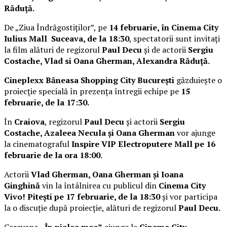
Răduță.
De „Ziua Îndrăgostiților”, pe
14 februarie, în Cinema City
Iulius Mall Suceava, de la 18:30
, spectatorii sunt invitați
la film alături de regizorul
Paul Decu
și de actorii
Sergiu
Costache, Vlad si Oana Gherman, Alexandra Răduță.
Cineplexx Băneasa Shopping City București
găzduiește o
proiecție specială în prezența întregii echipe pe
15
februarie, de la 17:30.
În
Craiova
, regizorul
Paul Decu
și actorii
Sergiu
Costache, Azaleea Necula și Oana Gherman
vor ajunge
la cinematograful
Inspire VIP Electroputere Mall pe 16
februarie de la ora 18:00
.
Actorii
Vlad Gherman, Oana Gherman și Ioana
Ginghină
vin la întâlnirea cu publicul din
Cinema City
Vivo! Pitești pe 17 februarie, de la 18:30
și vor participa
la o discuție după proiecție, alături de regizorul
Paul Decu.
Caravana
„În pielea mea”
ajunge la
Cinema City