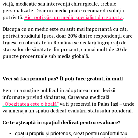
viață, medicație sau intervenții chirurgicale, trebuie
personalizate. Doar un medic poate recomanda soluția
potrivită.
Aici poți găsi un medic specialist din zona ta
.
Discuția cu un medic este cu atât mai importantă cu cât,
potrivit studiului Ipsos, doar 20% dintre respondenții care
trăiesc cu obezitate în România se declară îngrijorați de
starea lor de sănătate din prezent, cu mai mult de 20 de
puncte procentuale sub media globală.
Vrei să faci primul pas? Îl poți face gratuit, în mall
Pentru a susține publicul în adoptarea unor decizii
informate privind sănătatea, Caravana medicală
„Obezitatea este o boală”
va fi prezentă în Palas Iași – unde
va amenaja un spațiu dedicat evaluării statusului ponderal.
Ce te așteaptă în spațiul dedicat pentru evaluare?
spațiu propriu și prietenos, creat pentru confortul tău