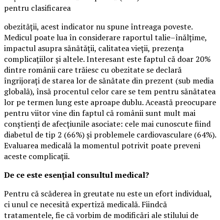
pentru clasificarea
obezității, acest indicator nu spune întreaga poveste.
Medicul poate lua în considerare raportul talie–înălțime,
impactul asupra sănătății, calitatea vieții, prezența
complicațiilor și altele. Interesant este faptul că doar 20%
dintre românii care trăiesc cu obezitate se declară
îngrijorați de starea lor de sănătate din prezent (sub media
globală), însă procentul celor care se tem pentru sănătatea
lor pe termen lung este aproape dublu. Această preocupare
pentru viitor vine din faptul că românii sunt mult mai
conștienți de afecțiunile asociate: cele mai cunoscute fiind
diabetul de tip 2 (66%) și problemele cardiovasculare (64%).
Evaluarea medicală la momentul potrivit poate preveni
aceste complicații.
De ce este esențial consultul medical?
Pentru că scăderea în greutate nu este un efort individual,
ci unul ce necesită expertiză medicală. Fiindcă
tratamentele, fie că vorbim de modificări ale stilului de