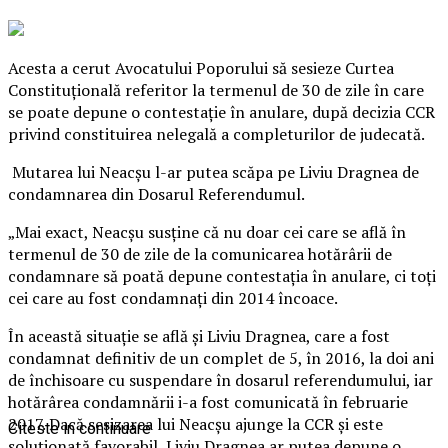
Acesta a cerut Avocatului Poporului să sesieze Curtea
Constituţională referitor la termenul de 30 de zile în care
se poate depune o contestaţie în anulare, după decizia CCR
privind constituirea nelegală a completurilor de judecată.
Mutarea lui Neacşu l-ar putea scăpa pe Liviu Dragnea de
condamnarea din Dosarul Referendumul.
„Mai exact, Neacşu susţine că nu doar cei care se află în
termenul de 30 de zile de la comunicarea hotărârii de
condamnare să poată depune contestaţia în anulare, ci toţi
cei care au fost condamnaţi din 2014 încoace.
În această situaţie se află şi Liviu Dragnea, care a fost
condamnat definitiv de un complet de 5, în 2016, la doi ani
de închisoare cu suspendare în dosarul referendumului, iar
hotărârea condamnării i-a fost comunicată în februarie
2017. Dacă sesizarea lui Neacşu ajunge la CCR şi este
Citeste in continuare
soluţionată favorabil, Liviu Dragnea ar putea depune o