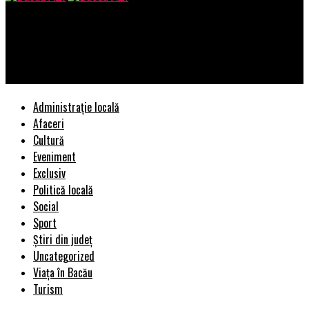
Bacau AZI
Mutare șocantă! Liviu Dragnea ar putea scăpa de condamnare!
Cum este posibil | BacauAZI
Administrație locală
Afaceri
Cultură
Eveniment
Exclusiv
Politică locală
Social
Sport
Știri din județ
Uncategorized
Viața în Bacău
Turism