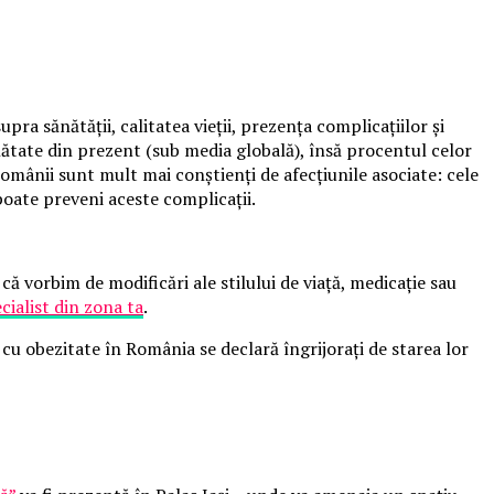
ra sănătății, calitatea vieții, prezența complicațiilor și
ănătate din prezent (sub media globală), însă procentul celor
mânii sunt mult mai conștienți de afecțiunile asociate: cele
oate preveni aceste complicații.
că vorbim de modificări ale stilului de viață, medicație sau
cialist din zona ta
.
cu obezitate în România se declară îngrijorați de starea lor