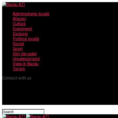
Administrație locală
Afaceri
Cultură
Eveniment
Exclusiv
Politică locală
Social
Sport
Știri din județ
Uncategorized
Viața în Bacău
Turism
Connect with us