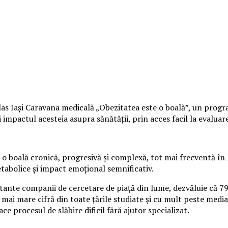
s Iași Caravana medicală „Obezitatea este o boală”, un program 
mpactul acesteia asupra sănătății, prin acces facil la evaluare 
o boală cronică, progresivă și complexă, tot mai frecventă în 
etabolice și impact emoțional semnificativ.
rtante companii de cercetare de piață din lume, dezvăluie că 7
 mai mare cifră din toate țările studiate și cu mult peste media
ace procesul de slăbire dificil fără ajutor specializat.