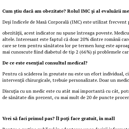
Cum știu dacă am obezitate? Rolul IMC și al evaluării m
Deși Indicele de Masă Corporală (IMC) este utilizat frecvent 
obezității, acest indicator nu spune întreaga poveste. Medicul
altele. Interesant este faptul că doar 20% dintre românii care
care se tem pentru sănătatea lor pe termen lung este aproape
mai cunoscute fiind diabetul de tip 2 (66%) și problemele ca
De ce este esențial consultul medical?
Pentru că scăderea în greutate nu este un efort individual, ci
intervenții chirurgicale, trebuie personalizate. Doar un medi
Discuția cu un medic este cu atât mai importantă cu cât, potr
de sănătate din prezent, cu mai mult de 20 de puncte procen
Vrei să faci primul pas? Îl poți face gratuit, în mall