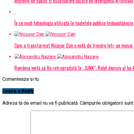
Mașinile de spălat și uscătoarele bazate pe inteligență artificială
În ce mod tehnologia utilizată în toaletele publice îmbunătățește 
Cum a transformat Nicușor Dan o notă de trecere într-un mesaj 
România evită să fie retrogradată în „JUNK”. Rolul decisiv al lui
Comenteaza si tu
Leave a Reply
Adresa ta de email nu va fi publicată.
Câmpurile obligatorii sun