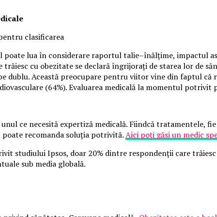
edicale
pentru clasificarea
 poate lua în considerare raportul talie–înălțime, impactul asup
 trăiesc cu obezitate se declară îngrijorați de starea lor de s
 dublu. Această preocupare pentru viitor vine din faptul că ro
rdiovasculare (64%). Evaluarea medicală la momentul potrivit p
 unul ce necesită expertiză medicală. Fiindcă tratamentele, fie 
c poate recomanda soluția potrivită.
Aici poți găsi un medic spe
ivit studiului Ipsos, doar 20% dintre respondenții care trăiesc 
tuale sub media globală.