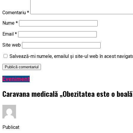
Comentariu
*
Nume
*
Email
*
Site web
Salvează-mi numele, emailul și site-ul web în acest navigat
Eveniment
Caravana medicală „Obezitatea este o boală” 
Publicat