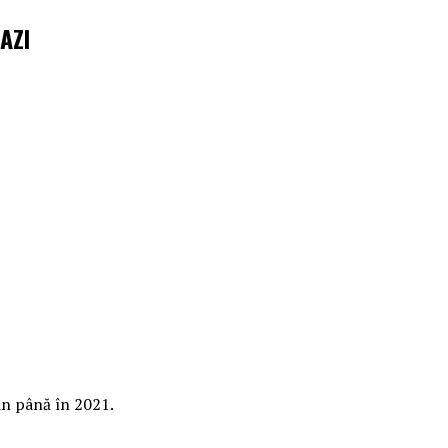
uAZI
țin până în 2021.