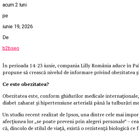
acum 2 luni
pe
iunie 19, 2026
De
b2bseo
În perioada 14-23 iunie, compania Lilly România aduce în Pala
propune să crească nivelul de informare privind obezitatea și i
Ce este obezitatea?
Obezitatea este, conform ghidurilor medicale internaționale, 
diabet zaharat și hipertensiune arterială până la tulburări m
Un studiu recent realizat de Ipsos, una dintre cele mai impo
afecțiunea lor „se poate preveni prin alegeri personale” – cea
că, dincolo de stilul de viață, există o rezistență biologică ce f