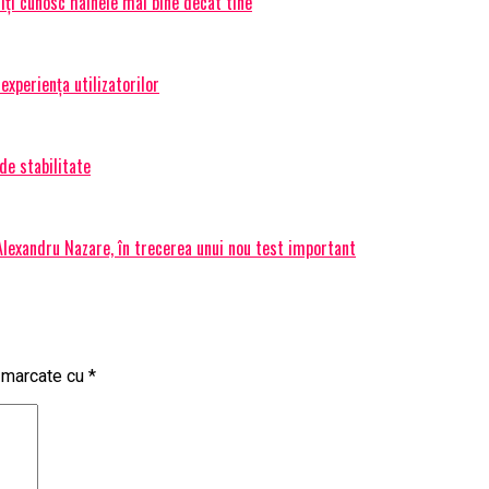
 îți cunosc hainele mai bine decât tine
experiența utilizatorilor
de stabilitate
 Alexandru Nazare, în trecerea unui nou test important
t marcate cu
*