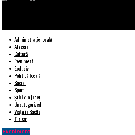
Bacau AZI
Toți bugetarii sunt afectați. Guvernul a tăiat un spor vital. Pie
Administrație locală
Afaceri
Cultură
Eveniment
Exclusiv
Politică locală
Social
Sport
Știri din județ
Uncategorized
Viața în Bacău
Turism
Eveniment