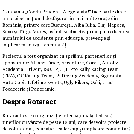
Campania „Condu Prudent! Alege Viața!” face parte dintr-
un proiect național desfășurat în mai multe orașe din
România, printre care București, Alba Iulia, Cluj-Napoca,
Sibiu și Târgu Mureș, având ca obiectiv principal reducerea
numărului de accidente prin educație, prevenție și
implicarea activă a comunității.
Proiectul a fost organizat cu sprijinul partenerilor și
sponsorilor: Allianz Țiriac, Accenture, Coresi, Autoliv,
Academia Titi Aur, ISU, IPJ, IJJ, Pro Rally Racing Team
(ERA), OC Racing Team, LS Driving Academy, Siguranța
Auto Copii, Lifetime Events, Ugly Bikers, Oaki, Crust
Focacceria și Panoramic.
Despre Rotaract
Rotaract este o organizație internațională dedicată
tinerilor cu vârste de peste 18 ani, care dezvoltă proiecte
de voluntariat, educație, leadership și implicare comunitară.