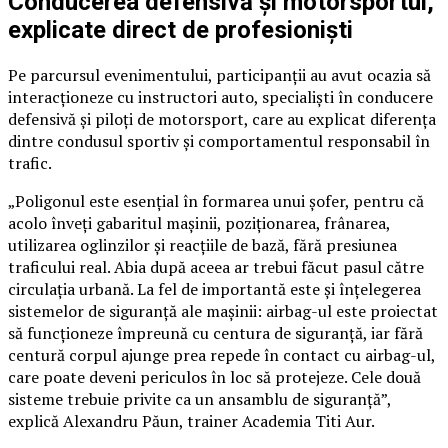
Conducerea defensivă și motorsportul,
explicate direct de profesioniști
Pe parcursul evenimentului, participanții au avut ocazia să
interacționeze cu instructori auto, specialiști în conducere
defensivă și piloți de motorsport, care au explicat diferența
dintre condusul sportiv și comportamentul responsabil în
trafic.
„Poligonul este esențial în formarea unui șofer, pentru că
acolo înveți gabaritul mașinii, poziționarea, frânarea,
utilizarea oglinzilor și reacțiile de bază, fără presiunea
traficului real. Abia după aceea ar trebui făcut pasul către
circulația urbană. La fel de importantă este și înțelegerea
sistemelor de siguranță ale mașinii: airbag-ul este proiectat
să funcționeze împreună cu centura de siguranță, iar fără
centură corpul ajunge prea repede în contact cu airbag-ul,
care poate deveni periculos în loc să protejeze. Cele două
sisteme trebuie privite ca un ansamblu de siguranță”,
explică Alexandru Păun, trainer Academia Titi Aur.