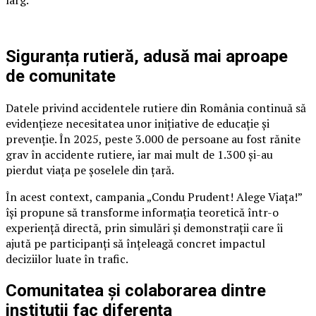
larg.
Siguranța rutieră, adusă mai aproape
de comunitate
Datele privind accidentele rutiere din România continuă să
evidențieze necesitatea unor inițiative de educație și
prevenție. În 2025, peste 3.000 de persoane au fost rănite
grav în accidente rutiere, iar mai mult de 1.300 și-au
pierdut viața pe șoselele din țară.
În acest context, campania „Condu Prudent! Alege Viața!”
își propune să transforme informația teoretică într-o
experiență directă, prin simulări și demonstrații care îi
ajută pe participanți să înțeleagă concret impactul
deciziilor luate în trafic.
Comunitatea și colaborarea dintre
instituții fac diferența