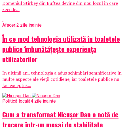
Domeniul Stirbey din Buftea devine din nou locul in care
zeci de...
Afaceri
2 zile inainte
În ce mod tehnologia utilizată în toaletele
publice îmbunătățește experiența
utilizatorilor
În ultimii ani, tehnologia a adus schimbări semnificative în
multe aspecte ale vieții cotidiene, iar toaletele publice nu
fac excepție....
Politică locală
4 zile inainte
Cum a transformat Nicușor Dan o notă de
trecere într-un mesaj de stabilitate