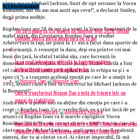
cânte aşa ca Michael Jackson. Sunt de opt sezoane la Vocea
Iti recomandam
României, dar nu am mai auzit aşa ceva!”, a declarat Smiley,
după prima audiţie.
Bogdan Ioan are 28 de ani şi a venit la Vocea României de la
Tot ce trebuie sa stii inainte de Summer Well 2026. Ghidul
malul mării, din Constanţa. Bogdan Ioan a studiat
complet pentru editia aniversara de 15 ani
Arhitectura la Iaşi, iar până la 17 ani a făcut dans sportiv de
performanţă. A renunţat la dans, deşi era printre cei mai
buni din ţară, la sfatul tatălui său, care lucrează în
În ce mod tehnologia utilizată în toaletele publice
domeniul construcţiilor. Dintre juraţi, Tudor Chirilă a fost
îmbunătățește experiența utilizatorilor
cel care l-a dorit mult pe Bogdan Ioan în echipa sa şi i-a
spus că ”i-a transmis aceleaşi emoţii pe care le-a simţit în
1992, atunci când a fost la concertul lui Michael Jackson de
la Bucureşti”.
Cum a transformat Nicușor Dan o notă de trecere într-un
mesaj de stabilitate
Andra nu s-a putut nici ea abţine din emoţia pe care i-a
creat-o Bogdan Ioan. Cu o ureche fină, ea a ştiut încă de pe
atunci că Bogdan Ioan va fi marele câştigător Vocea
României 2018.”Nu am crezut că se va naşte un om care să
România evită să fie retrogradată în „JUNK”. Rolul decisiv al lui
cânte aşa. Pe Michael Jackson… unii spun că nu îl egalează
Alexandru Nazare, în trecerea unui nou test important
nimeni, dar tu ai cântat ca el. Ai cântat impecabil, fă-mă