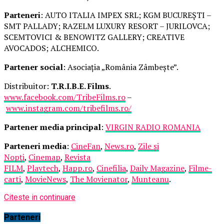
Parteneri
: AUTO ITALIA IMPEX SRL; KGM BUCUREȘTI –
SMT PALLADY; RAZELM LUXURY RESORT – JURILOVCA;
SCEMTOVICI & BENOWITZ GALLERY; CREATIVE
AVOCADOS; ALCHEMICO.
Partener social
: Asociația „România Zâmbește”.
Distribuitor:
T.R.I.B.E. Films
.
www.facebook.com/TribeFilms.ro
–
www.instagram.com/tribefilms.ro/
Partener media principal
:
VIRGIN RADIO ROMANIA
Parteneri media
:
CineFan
,
News.ro
,
Zile și
Nopți
,
Cinemap
,
Revista
FILM
,
Playtech
,
Happ.ro
,
Cinefilia
,
Daily Magazine
,
Filme-
carti
,
MovieNews
,
The Movienator
,
Munteanu
.
Citeste in continuare
Parteneri