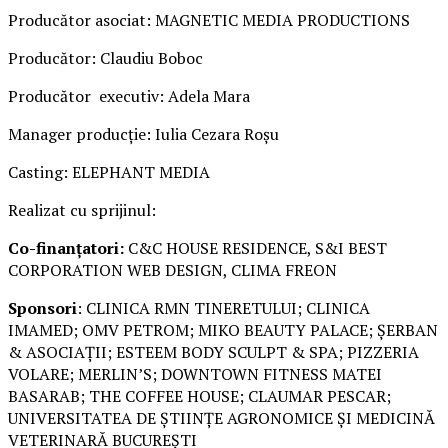
Producător asociat: MAGNETIC MEDIA PRODUCTIONS
Producător: Claudiu Boboc
Producător executiv: Adela Mara
Manager producție: Iulia Cezara Roșu
Casting: ELEPHANT MEDIA
Realizat cu sprijinul:
Co-finanțatori:
C&C HOUSE RESIDENCE, S&I BEST
CORPORATION WEB DESIGN, CLIMA FREON
Sponsori
: CLINICA RMN TINERETULUI; CLINICA
IMAMED; OMV PETROM; MIKO BEAUTY PALACE; ȘERBAN
& ASOCIAȚII; ESTEEM BODY SCULPT & SPA; PIZZERIA
VOLARE; MERLIN’S; DOWNTOWN FITNESS MATEI
BASARAB; THE COFFEE HOUSE; CLAUMAR PESCAR;
UNIVERSITATEA DE ȘTIINȚE AGRONOMICE ȘI MEDICINĂ
VETERINARĂ BUCUREȘTI