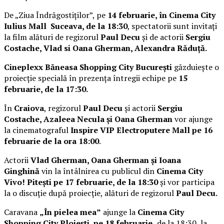
De „Ziua Îndrăgostiților”, pe
14 februarie, în Cinema City
Iulius Mall Suceava, de la 18:30
, spectatorii sunt invitați
la film alături de regizorul
Paul Decu
și de actorii
Sergiu
Costache, Vlad si Oana Gherman, Alexandra Răduță.
Cineplexx Băneasa Shopping City București
găzduiește o
proiecție specială în prezența întregii echipe pe
15
februarie, de la 17:30.
În
Craiova
, regizorul
Paul Decu
și actorii
Sergiu
Costache, Azaleea Necula și Oana Gherman
vor ajunge
la cinematograful
Inspire VIP Electroputere Mall pe 16
februarie de la ora 18:00
.
Actorii
Vlad Gherman, Oana Gherman și Ioana
Ginghină
vin la întâlnirea cu publicul din
Cinema City
Vivo! Pitești pe 17 februarie, de la 18:30
și vor participa
la o discuție după proiecție, alături de regizorul
Paul Decu.
Caravana
„În pielea mea”
ajunge la
Cinema City
Shopping City Ploiești, pe 18 februarie,
de la 18:30, la