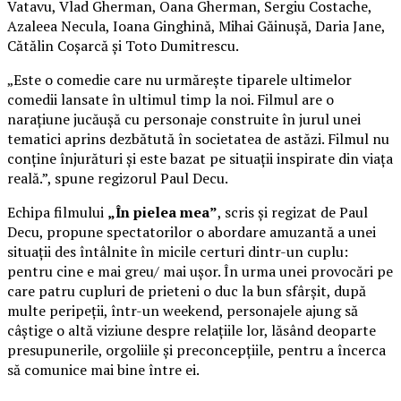
Vatavu, Vlad Gherman, Oana Gherman, Sergiu Costache,
Azaleea Necula, Ioana Ginghină, Mihai Găinușă, Daria Jane,
Cătălin Coșarcă și Toto Dumitrescu.
„Este o comedie care nu urmărește tiparele ultimelor
comedii lansate în ultimul timp la noi. Filmul are o
narațiune jucăușă cu personaje construite în jurul unei
tematici aprins dezbătută în societatea de astăzi. Filmul nu
conține înjurături și este bazat pe situații inspirate din viața
reală.”, spune regizorul Paul Decu.
Echipa filmului
„În pielea mea”
, scris și regizat de Paul
Decu, propune spectatorilor o abordare amuzantă a unei
situații des întâlnite în micile certuri dintr-un cuplu:
pentru cine e mai greu/ mai ușor. În urma unei provocări pe
care patru cupluri de prieteni o duc la bun sfârșit, după
multe peripeții, într-un weekend, personajele ajung să
câștige o altă viziune despre relațiile lor, lăsând deoparte
presupunerile, orgoliile și preconcepțiile, pentru a încerca
să comunice mai bine între ei.