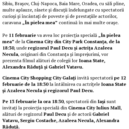
Sibiu, Brașov, Cluj-Napoca, Baia Mare, Oradea, cu săli pline,
multe aplauze, râsete și discuții îndelungate cu spectatorii
curioși și încântați de poveste și de prestațiile actorilor,
caravana
„În pielea mea”
continuă în mai multe orașe.
Pe
11 februarie
va avea loc proiecția specială
„În pielea
mea”
de la
Cinema City din City Park Constanța
,
de la
18:30
, unde
regizorul Paul Decu și actrița Azaleea
Necula
, originari din Constanța și împrejurimi, vor
prezenta filmul alături de colegii lor
Ioana State,
Alexandra Răduță și Gabriel Vatavu.
Cinema City Shopping City Galați
invită spectatorii
pe 12
februarie de la 18:30
la întâlnirea cu actrițele
Ioana State
și Azaleea Necula și regizorul Paul Decu.
Pe 13 februarie la ora 18:30
, spectatorii din
Iași
sunt
invitați la proiecția specială din
Cinema City Iulius Mall
,
alături de regizorul
Paul Decu
și de actorii
Gabriel
Vatavu, Sergiu Costache, Azaleea Necula, Alexandra
Răduță.