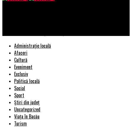
Bacau AZI
Detalii neștiute despre câștigătorul de la Vocea României! Ce a
studiat Bogdan Ioan și cum câștigă bani | BacauAZI
Administrație locală
Afaceri
Cultură
Eveniment
Exclusiv
Politică locală
Social
Sport
Știri din județ
Uncategorized
Viața în Bacău
Turism