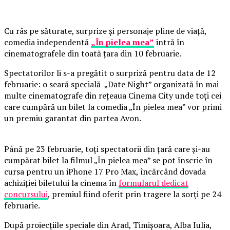
Cu râs pe săturate, surprize și personaje pline de viață,
comedia independentă
„În pielea mea”
intră în
cinematografele din toată țara din 10 februarie.
Spectatorilor li s-a pregătit o surpriză pentru data de 12
februarie: o seară specială „Date Night” organizată în mai
multe cinematografe din rețeaua Cinema City unde toți cei
care cumpără un bilet la comedia „În pielea mea” vor primi
un premiu garantat din partea Avon.
Până pe 23 februarie, toți spectatorii din țară care și-au
cumpărat bilet la filmul „În pielea mea” se pot înscrie în
cursa pentru un iPhone 17 Pro Max, încărcând dovada
achiziției biletului la cinema în
formularul dedicat
concursului
, premiul fiind oferit prin tragere la sorți pe 24
februarie.
După proiecțiile speciale din Arad, Timișoara, Alba Iulia,