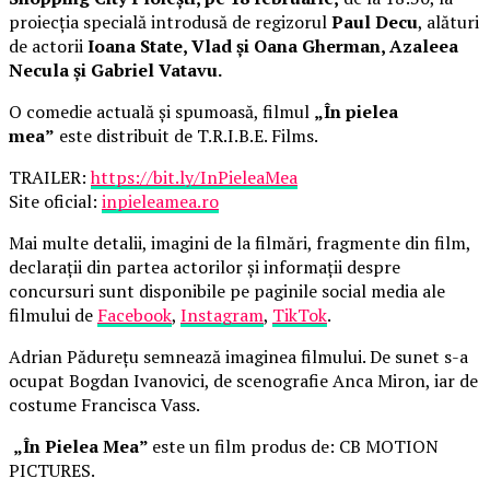
proiecția specială introdusă de regizorul
Paul Decu
, alături
de actorii
Ioana State, Vlad și Oana Gherman, Azaleea
Necula și Gabriel Vatavu.
O comedie actuală și spumoasă, filmul
„În pielea
mea”
este distribuit de T.R.I.B.E. Films.
TRAILER:
https://bit.ly/InPieleaMea
Site oficial:
inpieleamea.ro
Mai multe detalii, imagini de la filmări, fragmente din film,
declarații din partea actorilor și informații despre
concursuri sunt disponibile pe paginile social media ale
filmului de
Facebook
,
Instagram
,
TikTok
.
Adrian Pădurețu semnează imaginea filmului. De sunet s-a
ocupat Bogdan Ivanovici, de scenografie Anca Miron, iar de
costume Francisca Vass.
„În Pielea Mea”
este un film produs de: CB MOTION
PICTURES.