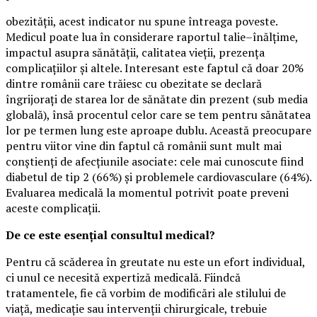
obezității, acest indicator nu spune întreaga poveste.
Medicul poate lua în considerare raportul talie–înălțime,
impactul asupra sănătății, calitatea vieții, prezența
complicațiilor și altele. Interesant este faptul că doar 20%
dintre românii care trăiesc cu obezitate se declară
îngrijorați de starea lor de sănătate din prezent (sub media
globală), însă procentul celor care se tem pentru sănătatea
lor pe termen lung este aproape dublu. Această preocupare
pentru viitor vine din faptul că românii sunt mult mai
conștienți de afecțiunile asociate: cele mai cunoscute fiind
diabetul de tip 2 (66%) și problemele cardiovasculare (64%).
Evaluarea medicală la momentul potrivit poate preveni
aceste complicații.
De ce este esențial consultul medical?
Pentru că scăderea în greutate nu este un efort individual,
ci unul ce necesită expertiză medicală. Fiindcă
tratamentele, fie că vorbim de modificări ale stilului de
viață, medicație sau intervenții chirurgicale, trebuie