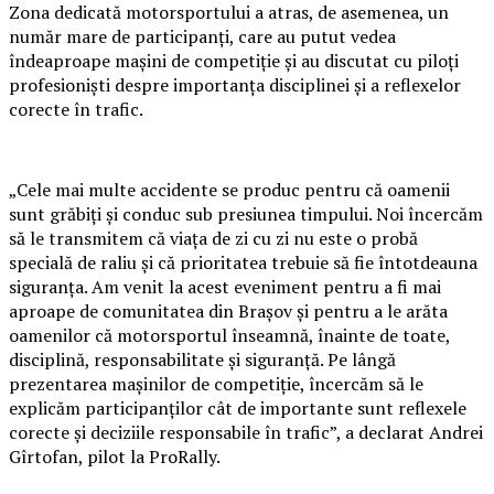
Zona dedicată motorsportului a atras, de asemenea, un
număr mare de participanți, care au putut vedea
îndeaproape mașini de competiție și au discutat cu piloți
profesioniști despre importanța disciplinei și a reflexelor
corecte în trafic.
„Cele mai multe accidente se produc pentru că oamenii
sunt grăbiți și conduc sub presiunea timpului. Noi încercăm
să le transmitem că viața de zi cu zi nu este o probă
specială de raliu și că prioritatea trebuie să fie întotdeauna
siguranța. Am venit la acest eveniment pentru a fi mai
aproape de comunitatea din Brașov și pentru a le arăta
oamenilor că motorsportul înseamnă, înainte de toate,
disciplină, responsabilitate și siguranță. Pe lângă
prezentarea mașinilor de competiție, încercăm să le
explicăm participanților cât de importante sunt reflexele
corecte și deciziile responsabile în trafic”, a declarat Andrei
Gîrtofan, pilot la ProRally.