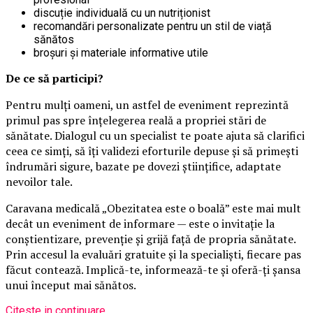
discuție individuală cu un nutriționist
recomandări personalizate pentru un stil de viață
sănătos
broșuri și materiale informative utile
De ce să participi?
Pentru mulți oameni, un astfel de eveniment reprezintă
primul pas spre înțelegerea reală a propriei stări de
sănătate. Dialogul cu un specialist te poate ajuta să clarifici
ceea ce simți, să îți validezi eforturile depuse și să primești
îndrumări sigure, bazate pe dovezi științifice, adaptate
nevoilor tale.
Caravana medicală „Obezitatea este o boală” este mai mult
decât un eveniment de informare — este o invitație la
conștientizare, prevenție și grijă față de propria sănătate.
Prin accesul la evaluări gratuite și la specialiști, fiecare pas
făcut contează. Implică-te, informează-te și oferă-ți șansa
unui început mai sănătos.
Citeste in continuare