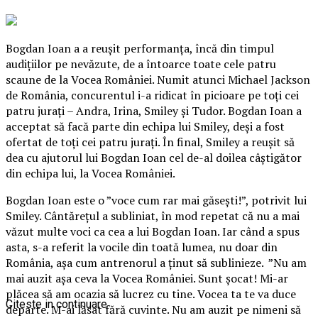
Bogdan Ioan a a reuşit performanţa, încă din timpul
audiţiilor pe nevăzute, de a întoarce toate cele patru
scaune de la Vocea României. Numit atunci Michael Jackson
de România, concurentul i-a ridicat în picioare pe toţi cei
patru juraţi – Andra, Irina, Smiley şi Tudor. Bogdan Ioan a
acceptat să facă parte din echipa lui Smiley, deşi a fost
ofertat de toţi cei patru juraţi. În final, Smiley a reuşit să
dea cu ajutorul lui Bogdan Ioan cel de-al doilea câştigător
din echipa lui, la Vocea României.
Bogdan Ioan este o ”voce cum rar mai găseşti!”, potrivit lui
Smiley. Cântăreţul a subliniat, în mod repetat că nu a mai
văzut multe voci ca cea a lui Bogdan Ioan. Iar când a spus
asta, s-a referit la vocile din toată lumea, nu doar din
România, aşa cum antrenorul a ţinut să sublinieze. ”Nu am
mai auzit aşa ceva la Vocea României. Sunt şocat! Mi-ar
plăcea să am ocazia să lucrez cu tine. Vocea ta te va duce
Citeste in continuare
departe. M-ai lăsat fără cuvinte. Nu am auzit pe nimeni să