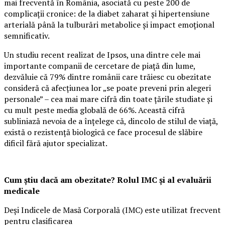
mai frecventă în România, asociată cu peste 200 de
complicații cronice: de la diabet zaharat și hipertensiune
arterială până la tulburări metabolice și impact emoțional
semnificativ.
Un studiu recent realizat de Ipsos, una dintre cele mai
importante companii de cercetare de piață din lume,
dezvăluie că 79% dintre românii care trăiesc cu obezitate
consideră că afecțiunea lor „se poate preveni prin alegeri
personale” – cea mai mare cifră din toate țările studiate și
cu mult peste media globală de 66%. Această cifră
subliniază nevoia de a înțelege că, dincolo de stilul de viață,
există o rezistență biologică ce face procesul de slăbire
dificil fără ajutor specializat.
Cum știu dacă am obezitate? Rolul IMC și al evaluării
medicale
Deși Indicele de Masă Corporală (IMC) este utilizat frecvent
pentru clasificarea