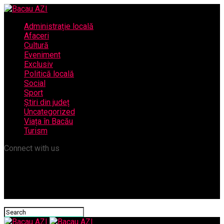
Administrație locală
Afaceri
Cultură
Eveniment
Exclusiv
Politică locală
Social
Sport
Știri din județ
Uncategorized
Viața în Bacău
Turism
Connect with us