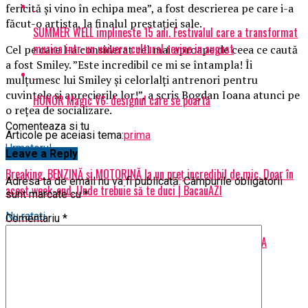
fericită şi vino în echipa mea”, a fost descrierea pe care i-a
făcut-o artista, la finalul prestaţiei sale.
SUMMER WELL implineste 15 ani. Festivalul care a transformat
muzica intr-un univers cultural revine in august
Cel pe care l-a considerat cel mai aproape de ceea ce caută
a fost Smiley. ”Este incredibil ce mi se întampla! Îi
mulţumesc lui Smiley şi celorlalţi antrenori pentru
cuvintele şi aprecierile lor!”, a scris Bogdan Ioana atunci pe
HONOR Magic V6: designul care se poartă
o reţea de socializare.
Comenteaza si tu
Articole pe aceiasi tema:
prima
Urmatorul
Leave a Reply
Breaking. BENZINĂ și MOTORINĂ la un preț incredibil de mic. Doar în
Adresa ta de email nu va fi publicată.
Câmpurile obligatorii
acest week-end. Unde trebuie să te duci | BacauAZI
sunt marcate cu
*
Nu ratati
Comentariu
*
EXCLUSIV/SOLICITAM PUBLIC JUDECATORIEI SIBIU SA DISPUNA
TRATAMENT MEDICO-PSIHIATRIC DE SPECIALITATE PENTRU
„DUMNEZEUL SIBIULUI”, IVANCEA TIBERIU