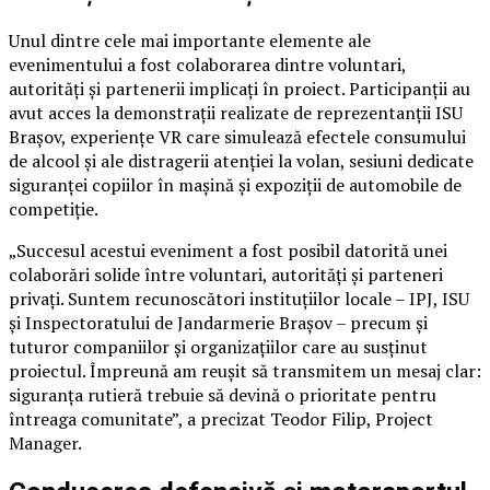
Unul dintre cele mai importante elemente ale
evenimentului a fost colaborarea dintre voluntari,
autorități și partenerii implicați în proiect. Participanții au
avut acces la demonstrații realizate de reprezentanții ISU
Brașov, experiențe VR care simulează efectele consumului
de alcool și ale distragerii atenției la volan, sesiuni dedicate
siguranței copiilor în mașină și expoziții de automobile de
competiție.
„Succesul acestui eveniment a fost posibil datorită unei
colaborări solide între voluntari, autorități și parteneri
privați. Suntem recunoscători instituțiilor locale – IPJ, ISU
și Inspectoratului de Jandarmerie Brașov – precum și
tuturor companiilor și organizațiilor care au susținut
proiectul. Împreună am reușit să transmitem un mesaj clar:
siguranța rutieră trebuie să devină o prioritate pentru
întreaga comunitate”, a precizat Teodor Filip, Project
Manager.