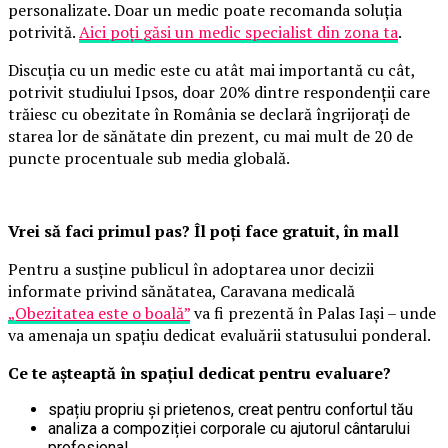
personalizate. Doar un medic poate recomanda soluția
potrivită.
Aici poți găsi un medic specialist din zona ta
.
Discuția cu un medic este cu atât mai importantă cu cât,
potrivit studiului Ipsos, doar 20% dintre respondenții care
trăiesc cu obezitate în România se declară îngrijorați de
starea lor de sănătate din prezent, cu mai mult de 20 de
puncte procentuale sub media globală.
Vrei să faci primul pas? Îl poți face gratuit, în mall
Pentru a susține publicul în adoptarea unor decizii
informate privind sănătatea, Caravana medicală
„Obezitatea este o boală”
va fi prezentă în Palas Iași – unde
va amenaja un spațiu dedicat evaluării statusului ponderal.
Ce te așteaptă în spațiul dedicat pentru evaluare?
spațiu propriu și prietenos, creat pentru confortul tău
analiza a compoziției corporale cu ajutorul cântarului
profesional