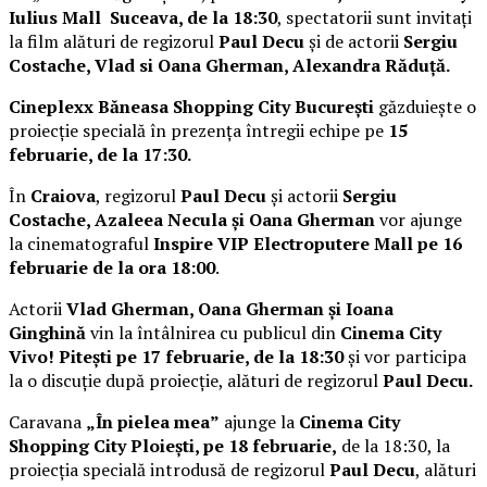
Iulius Mall Suceava, de la 18:30
, spectatorii sunt invitați
la film alături de regizorul
Paul Decu
și de actorii
Sergiu
Costache, Vlad si Oana Gherman, Alexandra Răduță.
Cineplexx Băneasa Shopping City București
găzduiește o
proiecție specială în prezența întregii echipe pe
15
februarie, de la 17:30.
În
Craiova
, regizorul
Paul Decu
și actorii
Sergiu
Costache, Azaleea Necula și Oana Gherman
vor ajunge
la cinematograful
Inspire VIP Electroputere Mall pe 16
februarie de la ora 18:00
.
Actorii
Vlad Gherman, Oana Gherman și Ioana
Ginghină
vin la întâlnirea cu publicul din
Cinema City
Vivo! Pitești pe 17 februarie, de la 18:30
și vor participa
la o discuție după proiecție, alături de regizorul
Paul Decu.
Caravana
„În pielea mea”
ajunge la
Cinema City
Shopping City Ploiești, pe 18 februarie,
de la 18:30, la
proiecția specială introdusă de regizorul
Paul Decu
, alături