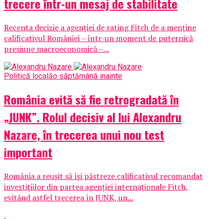
trecere într-un mesaj de stabilitate
Recenta decizie a agenției de rating Fitch de a menține
calificativul României – într-un moment de puternică
presiune macroeconomică –...
Politică locală
o săptămână inainte
România evită să fie retrogradată în
„JUNK”. Rolul decisiv al lui Alexandru
Nazare, în trecerea unui nou test
important
România a reușit să își păstreze calificativul recomandat
investițiilor din partea agenției internaționale Fitch,
evitând astfel trecerea în JUNK, un...