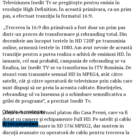
Televiziunea Inedit Tv se pregăteşte pentru emisia în
rezoluţie High Definition. În această primăvara, ca un prim
pas, a efectuat tranziţia la formatul 16:9.
„Trecerea la 16:9 din primăvară a fost doar un prim pas
dintr-un proces de transformare şi rebranding total. Din
decembrie am început testele în HD 720P pe transmisia
online, urmează testele în 1080. Am avut nevoie de această
tranziţie pentru a putea realiza o arhivă de emisiuni HD.
În
ianuarie, cel mai probabil, campania de rebranding se va
finaliza, iar Inedit TV se va transforma în ITV România. De
atunci vom transmite semnal HD în MPEG4, atât către
satelit, cât şi către operatorii de televiziune prin cablu care
sunt dispuşi să ne preia la aceasta calitate. Bineînţeles,
rebranding-ul va însemna şi o schimbare semnificativa a
grilei de programe”, a precizat Inedit Tv.
„Deja se lucrează la noul platou din Casa Presei, care va fi
Citeste in continuare
dotat cu camere şi echipamente Full HD. Pe satelit şi cablu
Iti recomandam
emitem in continuare in SD 576i MPEG2, dar suntem in
discuţii avansate cu operatorii de cablu pentru trecerea la