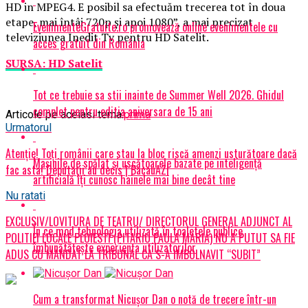
HD in MPEG4. E posibil sa efectuăm trecerea tot în doua
etape, mai întâi 720p şi apoi 1080”, a mai precizat
EvenimenteGratuite.ro promovează online evenimentele cu
televiziunea Inedit Tv pentru HD Satelit.
acces gratuit din România
SURSA: HD Satelit
Tot ce trebuie sa stii inainte de Summer Well 2026. Ghidul
complet pentru editia aniversara de 15 ani
Articole pe aceiasi tema:
prima
Urmatorul
Atenție! Toți românii care stau la bloc riscă amenzi usturătoare dacă
Mașinile de spălat și uscătoarele bazate pe inteligență
fac asta! Deputații au decis | BacauAZI
artificială îți cunosc hainele mai bine decât tine
Nu ratati
EXCLUSIV/LOVITURA DE TEATRU/ DIRECTORUL GENERAL ADJUNCT AL
În ce mod tehnologia utilizată în toaletele publice
POLITIEI LOCALE PLOIESTI (PITARIU PAULA MARIA) NU A PUTUT SA FIE
îmbunătățește experiența utilizatorilor
ADUS CU MANDAT LA TRIBUNAL CA S-A IMBOLNAVIT “SUBIT”
Cum a transformat Nicușor Dan o notă de trecere într-un