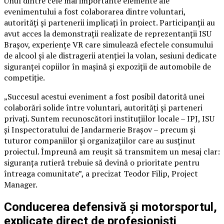
Unul dintre cele mai importante elemente ale
evenimentului a fost colaborarea dintre voluntari,
autorități și partenerii implicați în proiect. Participanții au
avut acces la demonstrații realizate de reprezentanții ISU
Brașov, experiențe VR care simulează efectele consumului
de alcool și ale distragerii atenției la volan, sesiuni dedicate
siguranței copiilor în mașină și expoziții de automobile de
competiție.
„Succesul acestui eveniment a fost posibil datorită unei
colaborări solide între voluntari, autorități și parteneri
privați. Suntem recunoscători instituțiilor locale – IPJ, ISU
și Inspectoratului de Jandarmerie Brașov – precum și
tuturor companiilor și organizațiilor care au susținut
proiectul. Împreună am reușit să transmitem un mesaj clar:
siguranța rutieră trebuie să devină o prioritate pentru
întreaga comunitate”, a precizat Teodor Filip, Project
Manager.
Conducerea defensivă și motorsportul,
explicate direct de profesioniști