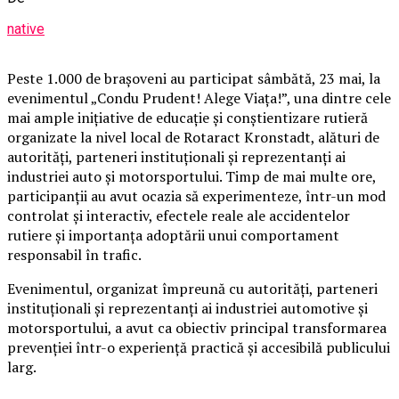
native
Peste 1.000 de brașoveni au participat sâmbătă, 23 mai, la
evenimentul „Condu Prudent! Alege Viața!”, una dintre cele
mai ample inițiative de educație și conștientizare rutieră
organizate la nivel local de Rotaract Kronstadt, alături de
autorități, parteneri instituționali și reprezentanți ai
industriei auto și motorsportului. Timp de mai multe ore,
participanții au avut ocazia să experimenteze, într-un mod
controlat și interactiv, efectele reale ale accidentelor
rutiere și importanța adoptării unui comportament
responsabil în trafic.
Evenimentul, organizat împreună cu autorități, parteneri
instituționali și reprezentanți ai industriei automotive și
motorsportului, a avut ca obiectiv principal transformarea
prevenției într-o experiență practică și accesibilă publicului
larg.