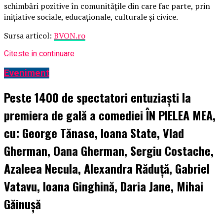
schimbări pozitive în comunitățile din care fac parte, prin
inițiative sociale, educaționale, culturale și civice.
Sursa articol:
BVON.ro
Citeste in continuare
Eveniment
Peste 1400 de spectatori entuziaști la
premiera de gală a comediei ÎN PIELEA MEA,
cu: George Tănase, Ioana State, Vlad
Gherman, Oana Gherman, Sergiu Costache,
Azaleea Necula, Alexandra Răduță, Gabriel
Vatavu, Ioana Ginghină, Daria Jane, Mihai
Găinușă