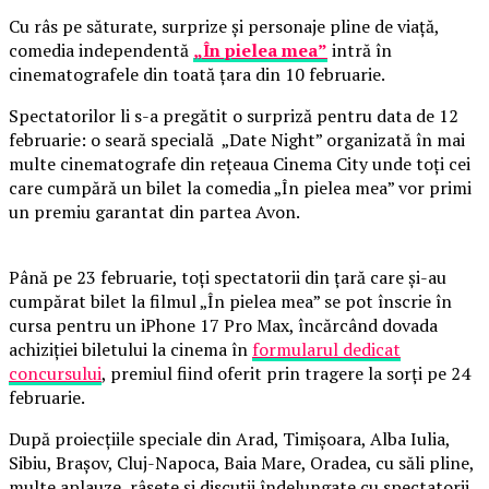
Cu râs pe săturate, surprize și personaje pline de viață,
comedia independentă
„În pielea mea”
intră în
cinematografele din toată țara din 10 februarie.
Spectatorilor li s-a pregătit o surpriză pentru data de 12
februarie: o seară specială „Date Night” organizată în mai
multe cinematografe din rețeaua Cinema City unde toți cei
care cumpără un bilet la comedia „În pielea mea” vor primi
un premiu garantat din partea Avon.
Până pe 23 februarie, toți spectatorii din țară care și-au
cumpărat bilet la filmul „În pielea mea” se pot înscrie în
cursa pentru un iPhone 17 Pro Max, încărcând dovada
achiziției biletului la cinema în
formularul dedicat
concursului
, premiul fiind oferit prin tragere la sorți pe 24
februarie.
După proiecțiile speciale din Arad, Timișoara, Alba Iulia,
Sibiu, Brașov, Cluj-Napoca, Baia Mare, Oradea, cu săli pline,
multe aplauze, râsete și discuții îndelungate cu spectatorii