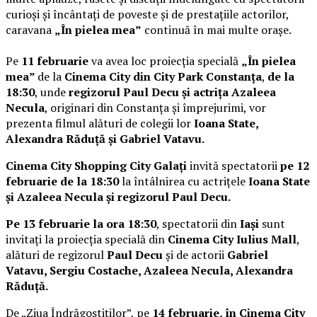
curioși și încântați de poveste și de prestațiile actorilor,
caravana
„În pielea mea”
continuă în mai multe orașe.
Pe
11 februarie
va avea loc proiecția specială
„În pielea
mea”
de la
Cinema City din City Park Constanța
,
de la
18:30
, unde
regizorul Paul Decu și actrița Azaleea
Necula
, originari din Constanța și împrejurimi, vor
prezenta filmul alături de colegii lor
Ioana State,
Alexandra Răduță și Gabriel Vatavu.
Cinema City Shopping City Galați
invită spectatorii
pe 12
februarie de la 18:30
la întâlnirea cu actrițele
Ioana State
și Azaleea Necula și regizorul Paul Decu.
Pe 13 februarie la ora 18:30
, spectatorii din
Iași
sunt
invitați la proiecția specială din
Cinema City Iulius Mall
,
alături de regizorul
Paul Decu
și de actorii
Gabriel
Vatavu, Sergiu Costache, Azaleea Necula, Alexandra
Răduță.
De „Ziua Îndrăgostiților”, pe
14 februarie, în Cinema City