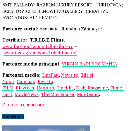
SMT PALLADY; RAZELM LUXURY RESORT – JURILOVCA;
SCEMTOVICI & BENOWITZ GALLERY; CREATIVE
AVOCADOS; ALCHEMICO.
Partener social
: Asociația „România Zâmbește”.
Distribuitor:
T.R.I.B.E. Films
.
www.facebook.com/TribeFilms.ro
–
www.instagram.com/tribefilms.ro/
Partener media principal
:
VIRGIN RADIO ROMANIA
Parteneri media
:
CineFan
,
News.ro
,
Zile și
Nopți
,
Cinemap
,
Revista
FILM
,
Playtech
,
Happ.ro
,
Cinefilia
,
Daily Magazine
,
Filme-
carti
,
MovieNews
,
The Movienator
,
Munteanu
.
Citeste in continuare
Parteneri