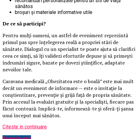
recomandări personalizate pentru un stil de viață
sănătos
broșuri și materiale informative utile
De ce să participi?
Pentru mulți oameni, un astfel de eveniment reprezintă
primul pas spre înțelegerea reală a propriei stări de
sănătate. Dialogul cu un specialist te poate ajuta să clarifici
ceea ce simți, să îți validezi eforturile depuse și să primești
îndrumări sigure, bazate pe dovezi științifice, adaptate
nevoilor tale.
Caravana medicală „Obezitatea este o boală” este mai mult
decât un eveniment de informare — este o invitație la
conștientizare, prevenție și grijă față de propria sănătate.
Prin accesul la evaluări gratuite și la specialiști, fiecare pas
făcut contează. Implică-te, informează-te și oferă-ți șansa
unui început mai sănătos.
Citeste in continuare
Eveniment