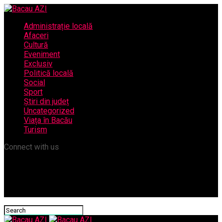
Administrație locală
Afaceri
Cultură
Eveniment
Exclusiv
Politică locală
Social
Sport
Știri din județ
Uncategorized
Viața în Bacău
Turism
Connect with us