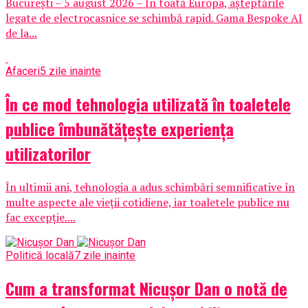
București – 5 august 2026 – În toată Europa, așteptările
legate de electrocasnice se schimbă rapid. Gama Bespoke AI
de la...
Afaceri
5 zile inainte
În ce mod tehnologia utilizată în toaletele
publice îmbunătățește experiența
utilizatorilor
În ultimii ani, tehnologia a adus schimbări semnificative în
multe aspecte ale vieții cotidiene, iar toaletele publice nu
fac excepție....
Politică locală
7 zile inainte
Cum a transformat Nicușor Dan o notă de