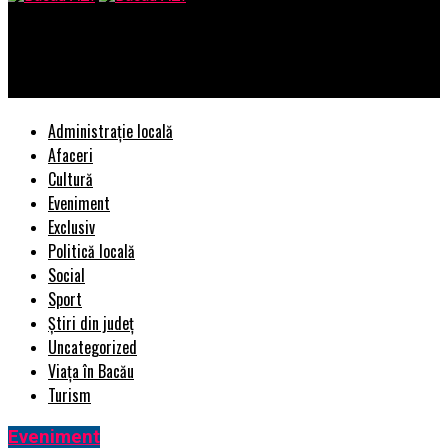
Bacau AZI
Un post TV din România va emite în HD | BacauAZI
Administrație locală
Afaceri
Cultură
Eveniment
Exclusiv
Politică locală
Social
Sport
Știri din județ
Uncategorized
Viața în Bacău
Turism
Eveniment