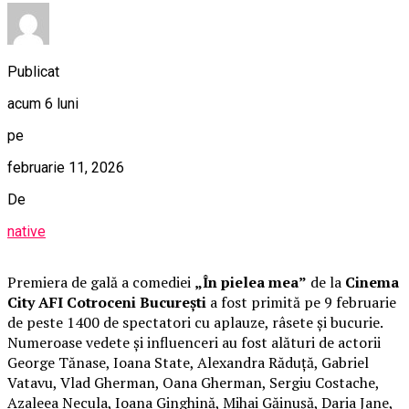
Publicat
acum 6 luni
pe
februarie 11, 2026
De
native
Premiera de gală a comediei
„În pielea mea”
de la
Cinema
City AFI Cotroceni București
a fost primită pe 9 februarie
de peste 1400 de spectatori cu aplauze, râsete și bucurie.
Numeroase vedete și influenceri au fost alături de actorii
George Tănase, Ioana State, Alexandra Răduță, Gabriel
Vatavu, Vlad Gherman, Oana Gherman, Sergiu Costache,
Azaleea Necula, Ioana Ginghină, Mihai Găinușă, Daria Jane,