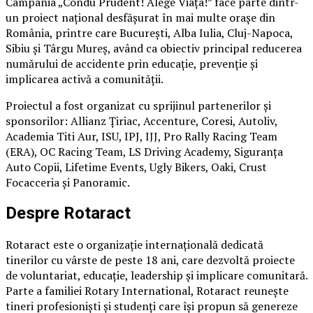
Campania „Condu Prudent! Alege Viața!” face parte dintr-
un proiect național desfășurat în mai multe orașe din
România, printre care București, Alba Iulia, Cluj-Napoca,
Sibiu și Târgu Mureș, având ca obiectiv principal reducerea
numărului de accidente prin educație, prevenție și
implicarea activă a comunității.
Proiectul a fost organizat cu sprijinul partenerilor și
sponsorilor: Allianz Țiriac, Accenture, Coresi, Autoliv,
Academia Titi Aur, ISU, IPJ, IJJ, Pro Rally Racing Team
(ERA), OC Racing Team, LS Driving Academy, Siguranța
Auto Copii, Lifetime Events, Ugly Bikers, Oaki, Crust
Focacceria și Panoramic.
Despre Rotaract
Rotaract este o organizație internațională dedicată
tinerilor cu vârste de peste 18 ani, care dezvoltă proiecte
de voluntariat, educație, leadership și implicare comunitară.
Parte a familiei Rotary International, Rotaract reunește
tineri profesioniști și studenți care își propun să genereze