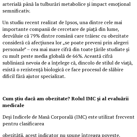
arterială până la tulburări metabolice și impact emoțional
semnificativ.
Un studiu recent realizat de Ipsos, una dintre cele mai
importante companii de cercetare de piață din lume,
dezvăluie că 79% dintre românii care trăiesc cu obezitate
consideră că afecțiunea lor „se poate preveni prin alegeri
personale” – cea mai mare cifră din toate țările studiate și
cu mult peste media globală de 66%. Această cifră
subliniază nevoia de a înțelege că, dincolo de stilul de viață,
există o rezistență biologică ce face procesul de slăbire
dificil fără ajutor specializat.
Cum știu dacă am obezitate? Rolul IMC și al evaluării
medicale
Deși Indicele de Masă Corporală (IMC) este utilizat frecvent
pentru clasificarea
obezității, acest indicator nu spune întreaga poveste.