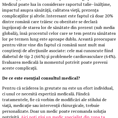
Medicul poate lua în considerare raportul talie–înălțime,
impactul asupra sănătății, calitatea vieții, prezența
complicațiilor și altele. Interesant este faptul că doar 20%
dintre românii care trăiesc cu obezitate se declară
îngrijorați de starea lor de sănătate din prezent (sub media
globală), însă procentul celor care se tem pentru sănătatea
lor pe termen lung este aproape dublu. Această preocupare
pentru viitor vine din faptul că românii sunt mult mai
conștienți de afecțiunile asociate: cele mai cunoscute fiind
diabetul de tip 2 (66%) și problemele cardiovasculare (64%).
Evaluarea medicală la momentul potrivit poate preveni
aceste complicații.
De ce este esențial consultul medical?
Pentru că scăderea în greutate nu este un efort individual,
ci unul ce necesită expertiză medicală. Fiindcă
tratamentele, fie că vorbim de modificări ale stilului de
viață, medicație sau intervenții chirurgicale, trebuie
personalizate. Doar un medic poate recomanda soluția
potrivită.
Aici poți găsi un medic specialist din zona ta
.