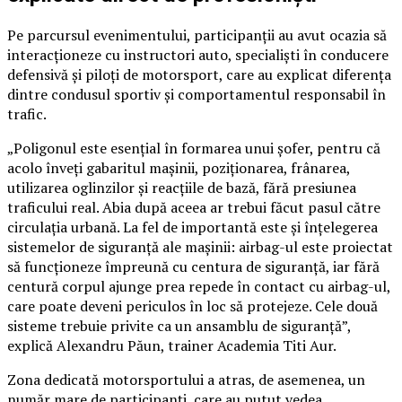
Pe parcursul evenimentului, participanții au avut ocazia să
interacționeze cu instructori auto, specialiști în conducere
defensivă și piloți de motorsport, care au explicat diferența
dintre condusul sportiv și comportamentul responsabil în
trafic.
„Poligonul este esențial în formarea unui șofer, pentru că
acolo înveți gabaritul mașinii, poziționarea, frânarea,
utilizarea oglinzilor și reacțiile de bază, fără presiunea
traficului real. Abia după aceea ar trebui făcut pasul către
circulația urbană. La fel de importantă este și înțelegerea
sistemelor de siguranță ale mașinii: airbag-ul este proiectat
să funcționeze împreună cu centura de siguranță, iar fără
centură corpul ajunge prea repede în contact cu airbag-ul,
care poate deveni periculos în loc să protejeze. Cele două
sisteme trebuie privite ca un ansamblu de siguranță”,
explică Alexandru Păun, trainer Academia Titi Aur.
Zona dedicată motorsportului a atras, de asemenea, un
număr mare de participanți, care au putut vedea