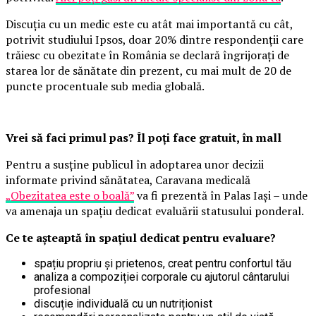
Discuția cu un medic este cu atât mai importantă cu cât,
potrivit studiului Ipsos, doar 20% dintre respondenții care
trăiesc cu obezitate în România se declară îngrijorați de
starea lor de sănătate din prezent, cu mai mult de 20 de
puncte procentuale sub media globală.
Vrei să faci primul pas? Îl poți face gratuit, în mall
Pentru a susține publicul în adoptarea unor decizii
informate privind sănătatea, Caravana medicală
„Obezitatea este o boală”
va fi prezentă în Palas Iași – unde
va amenaja un spațiu dedicat evaluării statusului ponderal.
Ce te așteaptă în spațiul dedicat pentru evaluare?
spațiu propriu și prietenos, creat pentru confortul tău
analiza a compoziției corporale cu ajutorul cântarului
profesional
discuție individuală cu un nutriționist