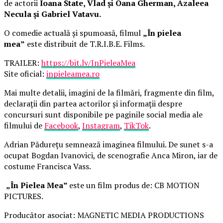
de actorii
Ioana State, Vlad și Oana Gherman, Azaleea
Necula și Gabriel Vatavu.
O comedie actuală și spumoasă, filmul
„În pielea
mea”
este distribuit de T.R.I.B.E. Films.
TRAILER:
https://bit.ly/InPieleaMea
Site oficial:
inpieleamea.ro
Mai multe detalii, imagini de la filmări, fragmente din film,
declarații din partea actorilor și informații despre
concursuri sunt disponibile pe paginile social media ale
filmului de
Facebook
,
Instagram
,
TikTok
.
Adrian Pădurețu semnează imaginea filmului. De sunet s-a
ocupat Bogdan Ivanovici, de scenografie Anca Miron, iar de
costume Francisca Vass.
„În Pielea Mea”
este un film produs de: CB MOTION
PICTURES.
Producător asociat: MAGNETIC MEDIA PRODUCTIONS