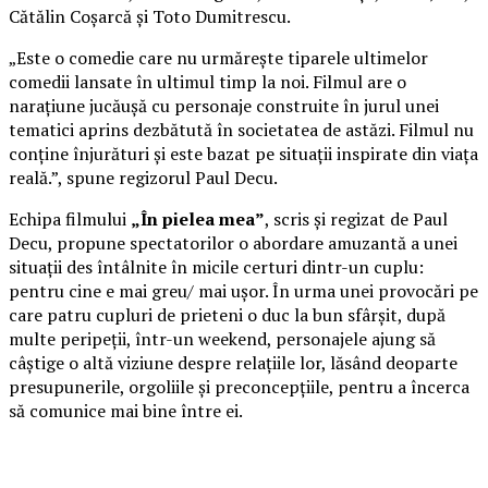
Cătălin Coșarcă și Toto Dumitrescu.
„Este o comedie care nu urmărește tiparele ultimelor
comedii lansate în ultimul timp la noi. Filmul are o
narațiune jucăușă cu personaje construite în jurul unei
tematici aprins dezbătută în societatea de astăzi. Filmul nu
conține înjurături și este bazat pe situații inspirate din viața
reală.”, spune regizorul Paul Decu.
Echipa filmului
„În pielea mea”
, scris și regizat de Paul
Decu, propune spectatorilor o abordare amuzantă a unei
situații des întâlnite în micile certuri dintr-un cuplu:
pentru cine e mai greu/ mai ușor. În urma unei provocări pe
care patru cupluri de prieteni o duc la bun sfârșit, după
multe peripeții, într-un weekend, personajele ajung să
câștige o altă viziune despre relațiile lor, lăsând deoparte
presupunerile, orgoliile și preconcepțiile, pentru a încerca
să comunice mai bine între ei.