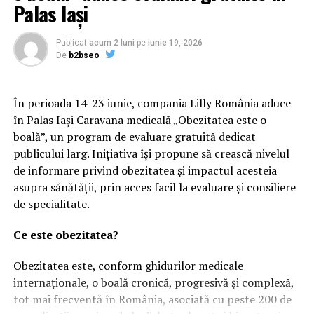
S-a confirmat totul! Anunț imens pentru salariații care
Palas Iași
au minim 15 ani de vechime în muncă și studii superioare
| BacauAZI
Publicat
acum 2 luni
pe
iunie 19, 2026
NU RATATI
De
b2bseo
Viorica Dăncilă îi fură locul lui Liviu Dragnea | BacauAZI
În perioada 14-23 iunie, compania Lilly România aduce
în Palas Iași Caravana medicală „Obezitatea este o
boală”, un program de evaluare gratuită dedicat
publicului larg. Inițiativa își propune să crească nivelul
de informare privind obezitatea și impactul acesteia
asupra sănătății, prin acces facil la evaluare și consiliere
de specialitate.
Ce este obezitatea?
Obezitatea este, conform ghidurilor medicale
internaționale, o boală cronică, progresivă și complexă,
tot mai frecventă în România, asociată cu peste 200 de