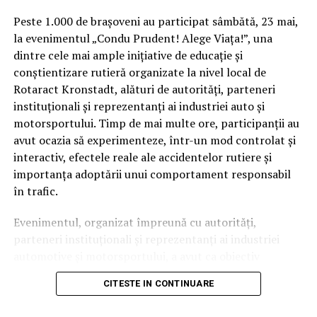
Peste 1.000 de brașoveni au participat sâmbătă, 23 mai,
la evenimentul „Condu Prudent! Alege Viața!”, una
dintre cele mai ample inițiative de educație și
conștientizare rutieră organizate la nivel local de
Rotaract Kronstadt, alături de autorități, parteneri
instituționali și reprezentanți ai industriei auto și
Cum știu dacă am obezitate? Rolul IMC și al
motorsportului. Timp de mai multe ore, participanții au
evaluării medicale
avut ocazia să experimenteze, într-un mod controlat și
interactiv, efectele reale ale accidentelor rutiere și
Deși Indicele de Masă Corporală (IMC) este utilizat
importanța adoptării unui comportament responsabil
frecvent pentru clasificarea
în trafic.
obezității, acest indicator nu spune întreaga poveste.
Evenimentul, organizat împreună cu autorități,
Medicul poate lua în considerare raportul talie–
parteneri instituționali și reprezentanți ai industriei
înălțime, impactul asupra sănătății, calitatea vieții,
automotive și motorsportului, a avut ca obiectiv
prezența complicațiilor și altele. Interesant este faptul
principal transformarea prevenției într-o experiență
că doar 20% dintre românii care trăiesc cu obezitate se
CITESTE IN CONTINUARE
practică și accesibilă publicului larg.
declară îngrijorați de starea lor de sănătate din prezent
(sub media globală), însă procentul celor care se tem