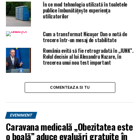
ajuns, în 2012, în Iohannesburg – Africa de Sud – unde a
În ce mod tehnologia utilizată în toaletele
publice îmbunătățește experiența
făcut voluntariat pentru o organizaţie
utilizatorilor
neguvernamentală, profilată pe îngrijire copii
abandonaţi şi infectaţi cu HIV. Pe când era copil, la 15
ani, a colaborat cu radioul public.
Cum a transformat Nicușor Dan o notă de
trecere într-un mesaj de stabilitate
În scurt timp, a devenit vicepreşedinte pentru
România evită să fie retrogradată în „JUNK”.
dezvoltare regională al Camerei de Comerţ a României
Rolul decisiv al lui Alexandru Nazare, în
din Ghana. Apoi, a fost admisă într-una dintre cele mai
trecerea unui nou test important
prestigioase universităţi din lume – Harvard University,
John F. Kennedy School of Government, într-un
program care pregateste lideri pentru ţările în curs de
COMENTEAZA SI TU
dezvoltare. La Harvard, a cunoscut politicieni de prim
rang ai SUA, printre care fostul vicepreşedinte al SUA,
Joe Biden.
EVENIMENT
Caravana medicală „Obezitatea este
ARTICOLE PE ACEIASI TEMA:
PRIMA
o boală” aduce evaluări gratuite în
URMATORUL