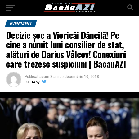
EVENIMENT
Decizie șoc a Vioricăi Dăncilă! Pe
cine a numit luni consilier de stat,
alături de Darius Vâlcov! Conexiuni
care trezesc suspiciuni | BacauAZI
Publicat
acum 8 ani
pe
decembrie 10, 2018
De
Deny