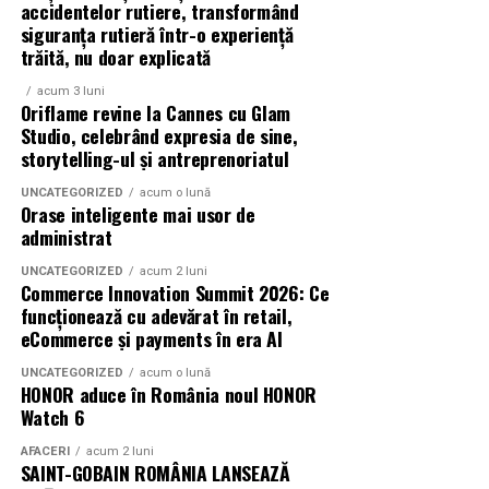
accidentelor rutiere, transformând
Azaleea Necula și Gabriel Vatavu.
siguranța rutieră într-o experiență
trăită, nu doar explicată
O comedie actuală și spumoasă, filmul
„În pielea
mea”
este distribuit de T.R.I.B.E. Films.
acum 3 luni
Oriflame revine la Cannes cu Glam
Studio, celebrând expresia de sine,
TRAILER:
https://bit.ly/InPieleaMea
storytelling-ul și antreprenoriatul
Site oficial:
inpieleamea.ro
UNCATEGORIZED
acum o lună
Mai multe detalii, imagini de la filmări, fragmente din
Orase inteligente mai usor de
film, declarații din partea actorilor și informații despre
administrat
concursuri sunt disponibile pe paginile social media ale
UNCATEGORIZED
acum 2 luni
filmului de
Facebook
,
Instagram
,
TikTok
.
Commerce Innovation Summit 2026: Ce
funcționează cu adevărat în retail,
Adrian Pădurețu semnează imaginea filmului. De sunet
eCommerce și payments în era AI
s-a ocupat Bogdan Ivanovici, de scenografie Anca
UNCATEGORIZED
acum o lună
Miron, iar de costume Francisca Vass.
HONOR aduce în România noul HONOR
Watch 6
„În Pielea Mea”
este un film produs de: CB MOTION
AFACERI
acum 2 luni
PICTURES.
SAINT-GOBAIN ROMÂNIA LANSEAZĂ