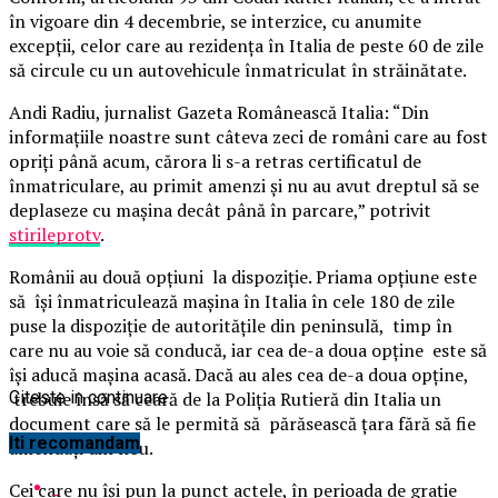
în vigoare din 4 decembrie, se interzice, cu anumite
excepţii, celor care au rezidenţa în Italia de peste 60 de zile
să circule cu un autovehicule înmatriculat în străinătate.
Andi Radiu, jurnalist Gazeta Românească Italia: “Din
informaţiile noastre sunt câteva zeci de români care au fost
opriţi până acum, cărora li s-a retras certificatul de
înmatriculare, au primit amenzi şi nu au avut dreptul să se
deplaseze cu maşina decât până în parcare,” potrivit
stirileprotv
.
Românii au două opţiuni la dispoziţie. Priama opţiune este
să îşi înmatriculează maşina în Italia în cele 180 de zile
puse la dispoziţie de autorităţile din peninsulă, timp în
care nu au voie să conducă, iar cea de-a doua opţine este să
îşi aducă maşina acasă. Dacă au ales cea de-a doua opţine,
trebuie însă să ceară de la Poliţia Rutieră din Italia un
Citeste in continuare
document care să le permită să părăsească ţara fără să fie
Iti recomandam
amendaţi din nou.
Cei care nu îşi pun la punct actele, în perioada de graţie