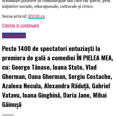
schimbări pozitive în comunitățile din care fac parte, prin
inițiative sociale, educaționale, culturale și civice.
Sursa articol:
BVON.ro
Citeste in continuare
Eveniment
Peste 1400 de spectatori entuziaști la
premiera de gală a comediei ÎN PIELEA MEA,
cu: George Tănase, Ioana State, Vlad
Gherman, Oana Gherman, Sergiu Costache,
Azaleea Necula, Alexandra Răduță, Gabriel
Vatavu, Ioana Ginghină, Daria Jane, Mihai
Găinușă