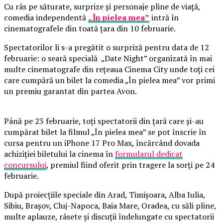
Cu râs pe săturate, surprize și personaje pline de viață,
comedia independentă
„În pielea mea”
intră în
cinematografele din toată țara din 10 februarie.
Spectatorilor li s-a pregătit o surpriză pentru data de 12
februarie: o seară specială „Date Night” organizată în mai
multe cinematografe din rețeaua Cinema City unde toți cei
care cumpără un bilet la comedia „În pielea mea” vor primi
un premiu garantat din partea Avon.
Până pe 23 februarie, toți spectatorii din țară care și-au
cumpărat bilet la filmul „În pielea mea” se pot înscrie în
cursa pentru un iPhone 17 Pro Max, încărcând dovada
achiziției biletului la cinema în
formularul dedicat
concursului
, premiul fiind oferit prin tragere la sorți pe 24
februarie.
După proiecțiile speciale din Arad, Timișoara, Alba Iulia,
Sibiu, Brașov, Cluj-Napoca, Baia Mare, Oradea, cu săli pline,
multe aplauze, râsete și discuții îndelungate cu spectatorii