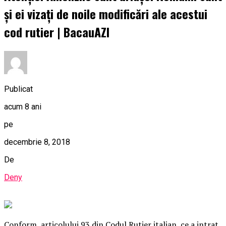
și ei vizați de noile modificări ale acestui
cod rutier | BacauAZI
Publicat
acum 8 ani
pe
decembrie 8, 2018
De
Deny
Conform, articolului 93 din Codul Rutier italian, ce a intrat