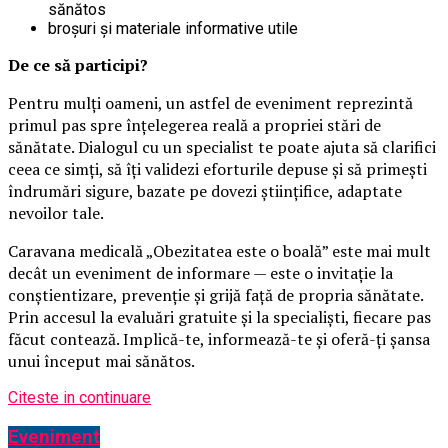
sănătos
broșuri și materiale informative utile
De ce să participi?
Pentru mulți oameni, un astfel de eveniment reprezintă
primul pas spre înțelegerea reală a propriei stări de
sănătate. Dialogul cu un specialist te poate ajuta să clarifici
ceea ce simți, să îți validezi eforturile depuse și să primești
îndrumări sigure, bazate pe dovezi științifice, adaptate
nevoilor tale.
Caravana medicală „Obezitatea este o boală” este mai mult
decât un eveniment de informare — este o invitație la
conștientizare, prevenție și grijă față de propria sănătate.
Prin accesul la evaluări gratuite și la specialiști, fiecare pas
făcut contează. Implică-te, informează-te și oferă-ți șansa
unui început mai sănătos.
Citeste in continuare
Eveniment