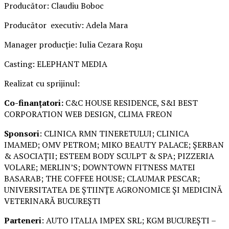
Producător: Claudiu Boboc
Producător executiv: Adela Mara
Manager producție: Iulia Cezara Roșu
Casting: ELEPHANT MEDIA
Realizat cu sprijinul:
Co-finanțatori:
C&C HOUSE RESIDENCE, S&I BEST
CORPORATION WEB DESIGN, CLIMA FREON
Sponsori
: CLINICA RMN TINERETULUI; CLINICA
IMAMED; OMV PETROM; MIKO BEAUTY PALACE; ȘERBAN
& ASOCIAȚII; ESTEEM BODY SCULPT & SPA; PIZZERIA
VOLARE; MERLIN’S; DOWNTOWN FITNESS MATEI
BASARAB; THE COFFEE HOUSE; CLAUMAR PESCAR;
UNIVERSITATEA DE ȘTIINȚE AGRONOMICE ȘI MEDICINĂ
VETERINARĂ BUCUREȘTI
Parteneri
: AUTO ITALIA IMPEX SRL; KGM BUCUREȘTI –