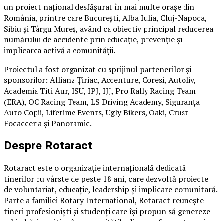
un proiect național desfășurat în mai multe orașe din
România, printre care București, Alba Iulia, Cluj-Napoca,
Sibiu și Târgu Mureș, având ca obiectiv principal reducerea
numărului de accidente prin educație, prevenție și
implicarea activă a comunității.
Proiectul a fost organizat cu sprijinul partenerilor și
sponsorilor: Allianz Țiriac, Accenture, Coresi, Autoliv,
Academia Titi Aur, ISU, IPJ, IJJ, Pro Rally Racing Team
(ERA), OC Racing Team, LS Driving Academy, Siguranța
Auto Copii, Lifetime Events, Ugly Bikers, Oaki, Crust
Focacceria și Panoramic.
Despre Rotaract
Rotaract este o organizație internațională dedicată
tinerilor cu vârste de peste 18 ani, care dezvoltă proiecte
de voluntariat, educație, leadership și implicare comunitară.
Parte a familiei Rotary International, Rotaract reunește
tineri profesioniști și studenți care își propun să genereze