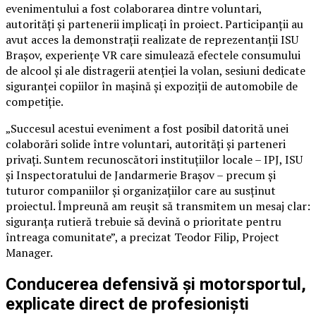
evenimentului a fost colaborarea dintre voluntari,
autorități și partenerii implicați în proiect. Participanții au
avut acces la demonstrații realizate de reprezentanții ISU
Brașov, experiențe VR care simulează efectele consumului
de alcool și ale distragerii atenției la volan, sesiuni dedicate
siguranței copiilor în mașină și expoziții de automobile de
competiție.
„Succesul acestui eveniment a fost posibil datorită unei
colaborări solide între voluntari, autorități și parteneri
privați. Suntem recunoscători instituțiilor locale – IPJ, ISU
și Inspectoratului de Jandarmerie Brașov – precum și
tuturor companiilor și organizațiilor care au susținut
proiectul. Împreună am reușit să transmitem un mesaj clar:
siguranța rutieră trebuie să devină o prioritate pentru
întreaga comunitate”, a precizat Teodor Filip, Project
Manager.
Conducerea defensivă și motorsportul,
explicate direct de profesioniști