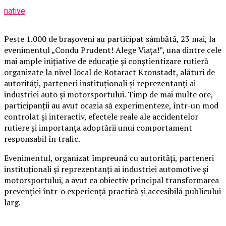
native
Peste 1.000 de brașoveni au participat sâmbătă, 23 mai, la
evenimentul „Condu Prudent! Alege Viața!”, una dintre cele
mai ample inițiative de educație și conștientizare rutieră
organizate la nivel local de Rotaract Kronstadt, alături de
autorități, parteneri instituționali și reprezentanți ai
industriei auto și motorsportului. Timp de mai multe ore,
participanții au avut ocazia să experimenteze, într-un mod
controlat și interactiv, efectele reale ale accidentelor
rutiere și importanța adoptării unui comportament
responsabil în trafic.
Evenimentul, organizat împreună cu autorități, parteneri
instituționali și reprezentanți ai industriei automotive și
motorsportului, a avut ca obiectiv principal transformarea
prevenției într-o experiență practică și accesibilă publicului
larg.