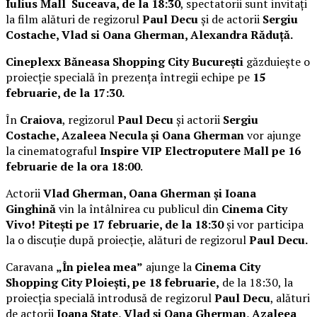
Iulius Mall Suceava, de la 18:30
, spectatorii sunt invitați
la film alături de regizorul
Paul Decu
și de actorii
Sergiu
Costache, Vlad si Oana Gherman, Alexandra Răduță.
Cineplexx Băneasa Shopping City București
găzduiește o
proiecție specială în prezența întregii echipe pe
15
februarie, de la 17:30.
În
Craiova
, regizorul
Paul Decu
și actorii
Sergiu
Costache, Azaleea Necula și Oana Gherman
vor ajunge
la cinematograful
Inspire VIP Electroputere Mall pe 16
februarie de la ora 18:00
.
Actorii
Vlad Gherman, Oana Gherman și Ioana
Ginghină
vin la întâlnirea cu publicul din
Cinema City
Vivo! Pitești pe 17 februarie, de la 18:30
și vor participa
la o discuție după proiecție, alături de regizorul
Paul Decu.
Caravana
„În pielea mea”
ajunge la
Cinema City
Shopping City Ploiești, pe 18 februarie,
de la 18:30, la
proiecția specială introdusă de regizorul
Paul Decu
, alături
de actorii
Ioana State, Vlad și Oana Gherman, Azaleea