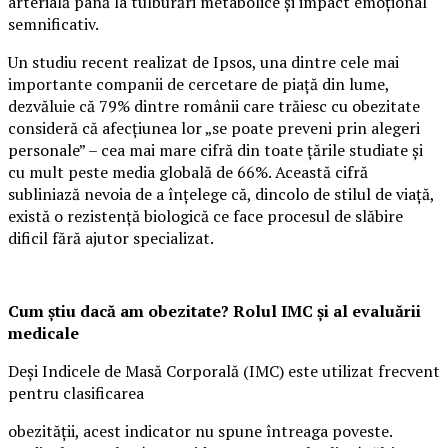
arterială până la tulburări metabolice și impact emoțional
semnificativ.
Un studiu recent realizat de Ipsos, una dintre cele mai
importante companii de cercetare de piață din lume,
dezvăluie că 79% dintre românii care trăiesc cu obezitate
consideră că afecțiunea lor „se poate preveni prin alegeri
personale” – cea mai mare cifră din toate țările studiate și
cu mult peste media globală de 66%. Această cifră
subliniază nevoia de a înțelege că, dincolo de stilul de viață,
există o rezistență biologică ce face procesul de slăbire
dificil fără ajutor specializat.
Cum știu dacă am obezitate? Rolul IMC și al evaluării
medicale
Deși Indicele de Masă Corporală (IMC) este utilizat frecvent
pentru clasificarea
obezității, acest indicator nu spune întreaga poveste.