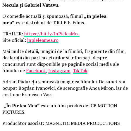
Necula și Gabriel Vatavu.
O comedie actuală și spumoasă, filmul
„În pielea
mea”
este distribuit de T.R.I.B.E. Films.
TRAILER:
https://bit.ly/InPieleaMea
Site oficial:
inpieleamea.ro
Mai multe detalii, imagini de la filmări, fragmente din film,
declarații din partea actorilor și informații despre
concursuri sunt disponibile pe paginile social media ale
filmului de
Facebook
,
Instagram
,
TikTok
.
Adrian Pădurețu semnează imaginea filmului. De sunet s-a
ocupat Bogdan Ivanovici, de scenografie Anca Miron, iar de
costume Francisca Vass.
„În Pielea Mea”
este un film produs de: CB MOTION
PICTURES.
Producător asociat: MAGNETIC MEDIA PRODUCTIONS