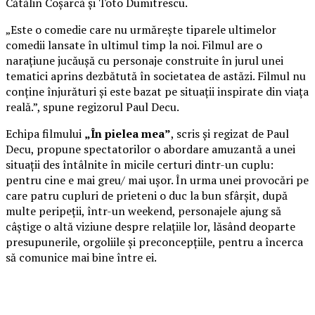
Cătălin Coșarcă și Toto Dumitrescu.
„Este o comedie care nu urmărește tiparele ultimelor
comedii lansate în ultimul timp la noi. Filmul are o
narațiune jucăușă cu personaje construite în jurul unei
tematici aprins dezbătută în societatea de astăzi. Filmul nu
conține înjurături și este bazat pe situații inspirate din viața
reală.”, spune regizorul Paul Decu.
Echipa filmului
„În pielea mea”
, scris și regizat de Paul
Decu, propune spectatorilor o abordare amuzantă a unei
situații des întâlnite în micile certuri dintr-un cuplu:
pentru cine e mai greu/ mai ușor. În urma unei provocări pe
care patru cupluri de prieteni o duc la bun sfârșit, după
multe peripeții, într-un weekend, personajele ajung să
câștige o altă viziune despre relațiile lor, lăsând deoparte
presupunerile, orgoliile și preconcepțiile, pentru a încerca
să comunice mai bine între ei.