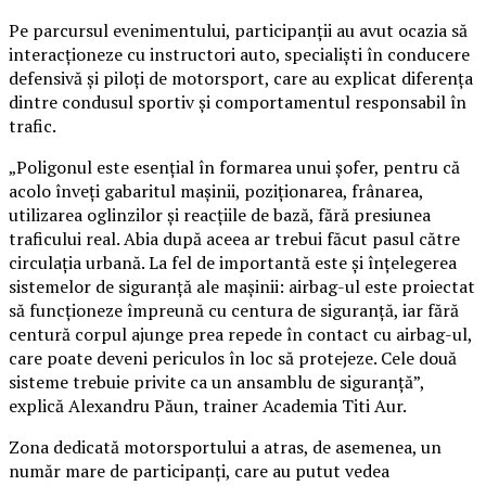
Pe parcursul evenimentului, participanții au avut ocazia să
interacționeze cu instructori auto, specialiști în conducere
defensivă și piloți de motorsport, care au explicat diferența
dintre condusul sportiv și comportamentul responsabil în
trafic.
„Poligonul este esențial în formarea unui șofer, pentru că
acolo înveți gabaritul mașinii, poziționarea, frânarea,
utilizarea oglinzilor și reacțiile de bază, fără presiunea
traficului real. Abia după aceea ar trebui făcut pasul către
circulația urbană. La fel de importantă este și înțelegerea
sistemelor de siguranță ale mașinii: airbag-ul este proiectat
să funcționeze împreună cu centura de siguranță, iar fără
centură corpul ajunge prea repede în contact cu airbag-ul,
care poate deveni periculos în loc să protejeze. Cele două
sisteme trebuie privite ca un ansamblu de siguranță”,
explică Alexandru Păun, trainer Academia Titi Aur.
Zona dedicată motorsportului a atras, de asemenea, un
număr mare de participanți, care au putut vedea