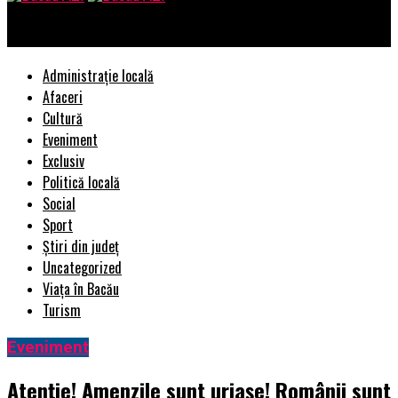
Bacau AZI
Administrație locală
Afaceri
Cultură
Eveniment
Exclusiv
Politică locală
Social
Sport
Știri din județ
Uncategorized
Viața în Bacău
Turism
Eveniment
Atenție! Amenzile sunt uriașe! Românii sunt