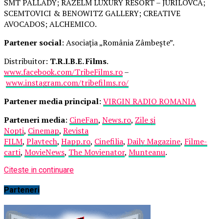
SMT PALLADY; RAZELM LUXURY RESORT – JURILOVCA;
SCEMTOVICI & BENOWITZ GALLERY; CREATIVE
AVOCADOS; ALCHEMICO.
Partener social
: Asociația „România Zâmbește”.
Distribuitor:
T.R.I.B.E. Films
.
www.facebook.com/TribeFilms.ro
–
www.instagram.com/tribefilms.ro/
Partener media principal
:
VIRGIN RADIO ROMANIA
Parteneri media
:
CineFan
,
News.ro
,
Zile și
Nopți
,
Cinemap
,
Revista
FILM
,
Playtech
,
Happ.ro
,
Cinefilia
,
Daily Magazine
,
Filme-
carti
,
MovieNews
,
The Movienator
,
Munteanu
.
Citeste in continuare
Parteneri