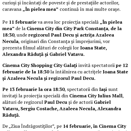
curioși și încântați de poveste și de prestațiile actorilor,
caravana
„În pielea mea”
continuă în mai multe orașe.
Pe
11 februarie
va avea loc proiecția specială
„În pielea
mea”
de la
Cinema City din City Park Constanța
,
de la
18:30
, unde
regizorul Paul Decu și actrița Azaleea
Necula
, originari din Constanța și împrejurimi, vor
prezenta filmul alături de colegii lor
Ioana State,
Alexandra Răduță și Gabriel Vatavu.
Cinema City Shopping City Galați
invită spectatorii
pe 12
februarie de la 18:30
la întâlnirea cu actrițele
Ioana State
și Azaleea Necula și regizorul Paul Decu.
Pe 13 februarie la ora 18:30
, spectatorii din
Iași
sunt
invitați la proiecția specială din
Cinema City Iulius Mall
,
alături de regizorul
Paul Decu
și de actorii
Gabriel
Vatavu, Sergiu Costache, Azaleea Necula, Alexandra
Răduță.
De „Ziua Îndrăgostiților”, pe
14 februarie, în Cinema City