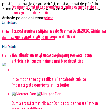
pusă la dispoziţie de autorităţi, riscă amenzi de până la
EvenimenteGratuite.ro promovează online evenimentele cu
7.000 de euro şi punerea sub sechestru a autoturismului.
acces gratuit din România
Articole pe aceiasi tema:
prima
Urmatorul
Tot ce trebuie sa stii inainte de Summer Well 2026. Ghidul
E oficial. Motivul incredibil pentru care Adriean Videanu a fost achitat
complet pentru editia aniversara de 15 ani
din dosarul cu Alina Bica | BacauAZI
Nu ratati
Mașinile de spălat și uscătoarele bazate pe inteligență
Franța în alertă! Vestele galbene fac prăpăd | BacauAZI
artificială îți cunosc hainele mai bine decât tine
În ce mod tehnologia utilizată în toaletele publice
îmbunătățește experiența utilizatorilor
Cum a transformat Nicușor Dan o notă de trecere într-un
mesaj de stabilitate