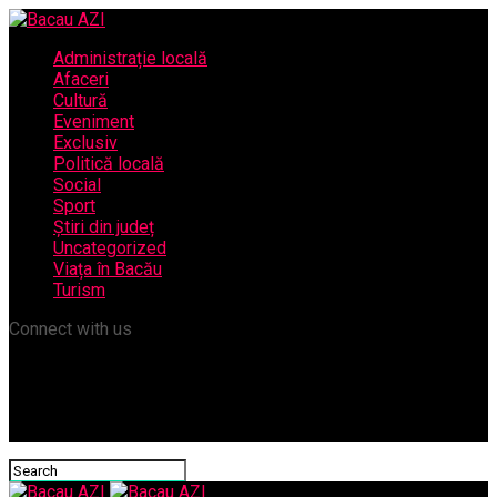
Administrație locală
Afaceri
Cultură
Eveniment
Exclusiv
Politică locală
Social
Sport
Știri din județ
Uncategorized
Viața în Bacău
Turism
Connect with us