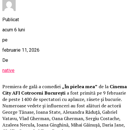
Publicat
acum 6 luni
pe
februarie 11, 2026
De
native
Premiera de gală a comediei
„În pielea mea”
de la
Cinema
City AFI Cotroceni București
a fost primită pe 9 februarie
de peste 1400 de spectatori cu aplauze, râsete și bucurie.
Numeroase vedete și influenceri au fost alături de actorii
George Tănase, Ioana State, Alexandra Răduță, Gabriel
Vatavu, Vlad Gherman, Oana Gherman, Sergiu Costache,
Azaleea Necula, Ioana Ginghină, Mihai Găinușă, Daria Jane,