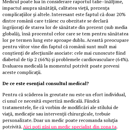
Medicul poate lua în considerare raportul talie–înălțime,
impactul asupra sănătății, calitatea vieții, prezența
complicațiilor și altele. Interesant este faptul că doar 20%
dintre românii care trăiesc cu obezitate se declară
îngrijorați de starea lor de sănătate din prezent (sub media
globală), însă procentul celor care se tem pentru sănătatea
lor pe termen lung este aproape dublu. Această preocupare
pentru viitor vine din faptul că românii sunt mult mai
conștienți de afecțiunile asociate: cele mai cunoscute fiind
diabetul de tip 2 (66%) și problemele cardiovasculare (64%).
Evaluarea medicală la momentul potrivit poate preveni
aceste complicații.
De ce este esențial consultul medical?
Pentru că scăderea în greutate nu este un efort individual,
ci unul ce necesită expertiză medicală. Fiindcă
tratamentele, fie că vorbim de modificări ale stilului de
viață, medicație sau intervenții chirurgicale, trebuie
personalizate. Doar un medic poate recomanda soluția
potrivită.
Aici poți găsi un medic specialist din zona ta
.