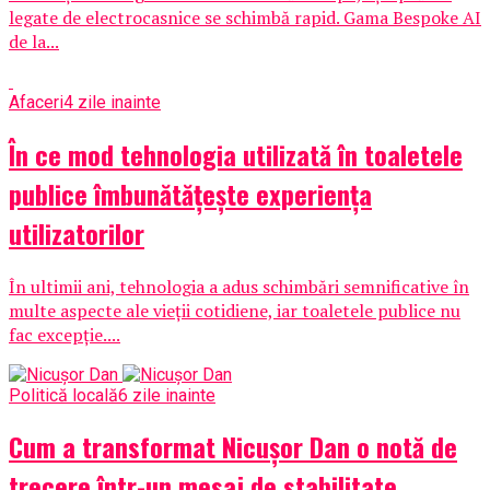
legate de electrocasnice se schimbă rapid. Gama Bespoke AI
de la...
Afaceri
4 zile inainte
În ce mod tehnologia utilizată în toaletele
publice îmbunătățește experiența
utilizatorilor
În ultimii ani, tehnologia a adus schimbări semnificative în
multe aspecte ale vieții cotidiene, iar toaletele publice nu
fac excepție....
Politică locală
6 zile inainte
Cum a transformat Nicușor Dan o notă de
trecere într-un mesaj de stabilitate