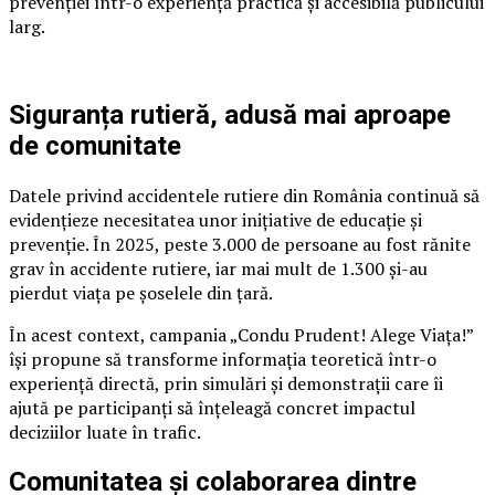
prevenției într-o experiență practică și accesibilă publicului
larg.
Siguranța rutieră, adusă mai aproape
de comunitate
Datele privind accidentele rutiere din România continuă să
evidențieze necesitatea unor inițiative de educație și
prevenție. În 2025, peste 3.000 de persoane au fost rănite
grav în accidente rutiere, iar mai mult de 1.300 și-au
pierdut viața pe șoselele din țară.
În acest context, campania „Condu Prudent! Alege Viața!”
își propune să transforme informația teoretică într-o
experiență directă, prin simulări și demonstrații care îi
ajută pe participanți să înțeleagă concret impactul
deciziilor luate în trafic.
Comunitatea și colaborarea dintre