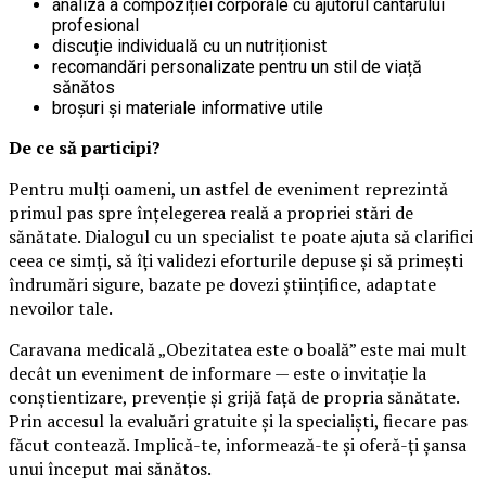
analiza a compoziției corporale cu ajutorul cântarului
profesional
discuție individuală cu un nutriționist
recomandări personalizate pentru un stil de viață
sănătos
broșuri și materiale informative utile
De ce să participi?
Pentru mulți oameni, un astfel de eveniment reprezintă
primul pas spre înțelegerea reală a propriei stări de
sănătate. Dialogul cu un specialist te poate ajuta să clarifici
ceea ce simți, să îți validezi eforturile depuse și să primești
îndrumări sigure, bazate pe dovezi științifice, adaptate
nevoilor tale.
Caravana medicală „Obezitatea este o boală” este mai mult
decât un eveniment de informare — este o invitație la
conștientizare, prevenție și grijă față de propria sănătate.
Prin accesul la evaluări gratuite și la specialiști, fiecare pas
făcut contează. Implică-te, informează-te și oferă-ți șansa
unui început mai sănătos.