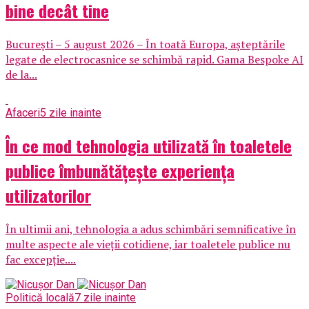
bine decât tine
București – 5 august 2026 – În toată Europa, așteptările
legate de electrocasnice se schimbă rapid. Gama Bespoke AI
de la...
Afaceri
5 zile inainte
În ce mod tehnologia utilizată în toaletele
publice îmbunătățește experiența
utilizatorilor
În ultimii ani, tehnologia a adus schimbări semnificative în
multe aspecte ale vieții cotidiene, iar toaletele publice nu
fac excepție....
Politică locală
7 zile inainte