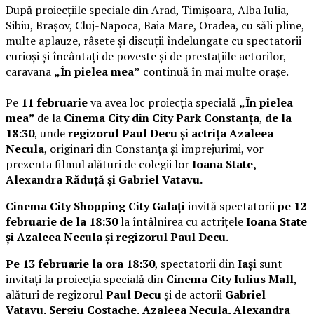
După proiecțiile speciale din Arad, Timișoara, Alba Iulia,
Sibiu, Brașov, Cluj-Napoca, Baia Mare, Oradea, cu săli pline,
multe aplauze, râsete și discuții îndelungate cu spectatorii
curioși și încântați de poveste și de prestațiile actorilor,
caravana
„În pielea mea”
continuă în mai multe orașe.
Pe
11 februarie
va avea loc proiecția specială
„În pielea
mea”
de la
Cinema City din City Park Constanța
,
de la
18:30
, unde
regizorul Paul Decu și actrița Azaleea
Necula
, originari din Constanța și împrejurimi, vor
prezenta filmul alături de colegii lor
Ioana State,
Alexandra Răduță și Gabriel Vatavu.
Cinema City Shopping City Galați
invită spectatorii
pe 12
februarie de la 18:30
la întâlnirea cu actrițele
Ioana State
și Azaleea Necula și regizorul Paul Decu.
Pe 13 februarie la ora 18:30
, spectatorii din
Iași
sunt
invitați la proiecția specială din
Cinema City Iulius Mall
,
alături de regizorul
Paul Decu
și de actorii
Gabriel
Vatavu, Sergiu Costache, Azaleea Necula, Alexandra