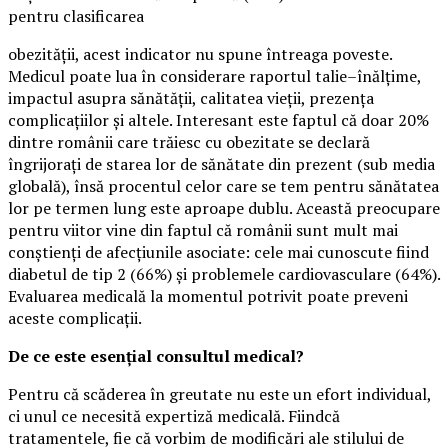
pentru clasificarea
obezității, acest indicator nu spune întreaga poveste.
Medicul poate lua în considerare raportul talie–înălțime,
impactul asupra sănătății, calitatea vieții, prezența
complicațiilor și altele. Interesant este faptul că doar 20%
dintre românii care trăiesc cu obezitate se declară
îngrijorați de starea lor de sănătate din prezent (sub media
globală), însă procentul celor care se tem pentru sănătatea
lor pe termen lung este aproape dublu. Această preocupare
pentru viitor vine din faptul că românii sunt mult mai
conștienți de afecțiunile asociate: cele mai cunoscute fiind
diabetul de tip 2 (66%) și problemele cardiovasculare (64%).
Evaluarea medicală la momentul potrivit poate preveni
aceste complicații.
De ce este esențial consultul medical?
Pentru că scăderea în greutate nu este un efort individual,
ci unul ce necesită expertiză medicală. Fiindcă
tratamentele, fie că vorbim de modificări ale stilului de