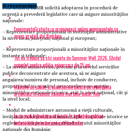
Iti recomandam
Prin urmare, UDMR solicită adoptarea în procedură de
urgenţă a prevederii legislative care să asigure minorităţilor
naţionale:
EvenimenteGratuite.ro promovează online evenimentele cu
– Reprezentare proporţională în instituţiile administrative
acces gratuit din România
la nivel local, judeţean, naţional şi european;
– Reprezentare proporţională a minorităţilor naţionale în
instanţe şi tribunale;
Tot ce trebuie sa stii inainte de Summer Well 2026. Ghidul
complet pentru editia aniversara de 15 ani
– La nivelul ministerelor, precum şi la nivelul serviciilor
publice deconcentrate ale acestora, să se asigure
angajarea/numirea de personal, inclusiv de conducere,
proporţional cu numărul persoanelor care aparţin
Mașinile de spălat și uscătoarele bazate pe inteligență
minorităţilor naţionale istorice, atât la nivel naţional, cât şi
artificială îți cunosc hainele mai bine decât tine
la nivel local;
– Modul de administrare autonomă a vieţii culturale,
În ce mod tehnologia utilizată în toaletele publice
învăţământului şi culturii minorităţilor naţionale istorice se
îmbunătățește experiența utilizatorilor
reglementează prin Legea privind statutul minorităţilor
naţionale din România;