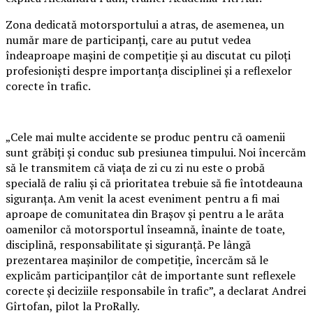
Zona dedicată motorsportului a atras, de asemenea, un
număr mare de participanți, care au putut vedea
îndeaproape mașini de competiție și au discutat cu piloți
profesioniști despre importanța disciplinei și a reflexelor
corecte în trafic.
„Cele mai multe accidente se produc pentru că oamenii
sunt grăbiți și conduc sub presiunea timpului. Noi încercăm
să le transmitem că viața de zi cu zi nu este o probă
specială de raliu și că prioritatea trebuie să fie întotdeauna
siguranța. Am venit la acest eveniment pentru a fi mai
aproape de comunitatea din Brașov și pentru a le arăta
oamenilor că motorsportul înseamnă, înainte de toate,
disciplină, responsabilitate și siguranță. Pe lângă
prezentarea mașinilor de competiție, încercăm să le
explicăm participanților cât de importante sunt reflexele
corecte și deciziile responsabile în trafic”, a declarat Andrei
Gîrtofan, pilot la ProRally.