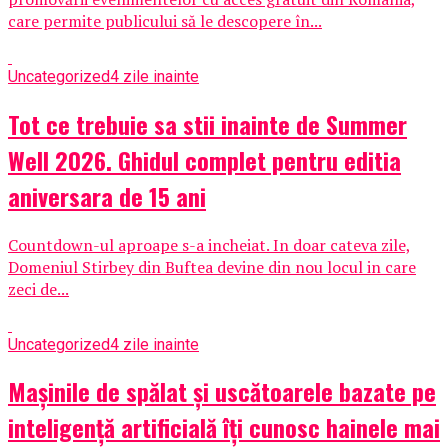
care permite publicului să le descopere în...
Uncategorized
4 zile inainte
Tot ce trebuie sa stii inainte de Summer
Well 2026. Ghidul complet pentru editia
aniversara de 15 ani
Countdown-ul aproape s-a incheiat. In doar cateva zile,
Domeniul Stirbey din Buftea devine din nou locul in care
zeci de...
Uncategorized
4 zile inainte
Mașinile de spălat și uscătoarele bazate pe
inteligență artificială îți cunosc hainele mai