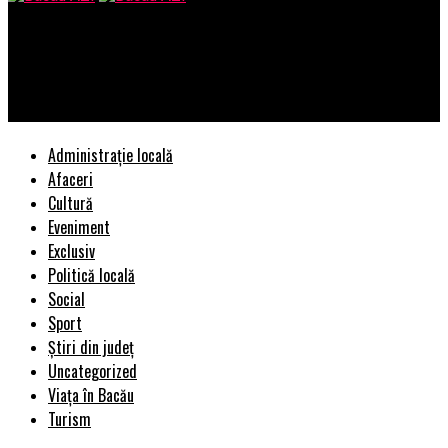
Bacau AZI
LOVITURĂ de TEATRU de la UNGURI pentru România. Proiectul a
fost depus la Parlament | BacauAZI
Administrație locală
Afaceri
Cultură
Eveniment
Exclusiv
Politică locală
Social
Sport
Știri din județ
Uncategorized
Viața în Bacău
Turism