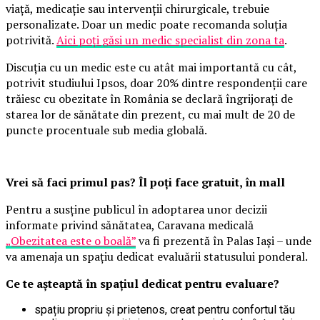
viață, medicație sau intervenții chirurgicale, trebuie
personalizate. Doar un medic poate recomanda soluția
potrivită.
Aici poți găsi un medic specialist din zona ta
.
Discuția cu un medic este cu atât mai importantă cu cât,
potrivit studiului Ipsos, doar 20% dintre respondenții care
trăiesc cu obezitate în România se declară îngrijorați de
starea lor de sănătate din prezent, cu mai mult de 20 de
puncte procentuale sub media globală.
Vrei să faci primul pas? Îl poți face gratuit, în mall
Pentru a susține publicul în adoptarea unor decizii
informate privind sănătatea, Caravana medicală
„Obezitatea este o boală”
va fi prezentă în Palas Iași – unde
va amenaja un spațiu dedicat evaluării statusului ponderal.
Ce te așteaptă în spațiul dedicat pentru evaluare?
spațiu propriu și prietenos, creat pentru confortul tău