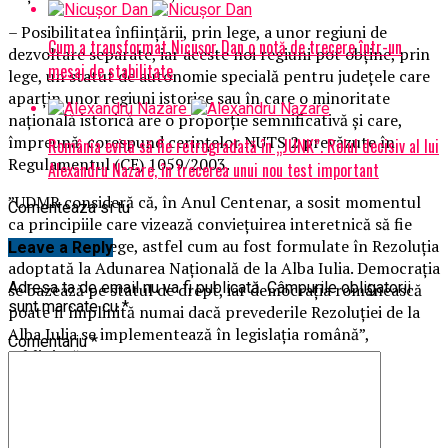
– Posibilitatea înfiinţării, prin lege, a unor regiuni de
Cum a transformat Nicușor Dan o notă de trecere într-un
dezvoltare separate, iar aceste noi regiuni pot obţine, prin
mesaj de stabilitate
lege, un statut de autonomie specială pentru judeţele care
aparţin unor regiuni istorice sau în care o minoritate
naţională istorică are o proporţie semnificativă şi care,
împreună, corespund cerinţelor NUTS 2 prevăzute în
România evită să fie retrogradată în „JUNK”. Rolul decisiv al lui
Regulamentul (CE) 1059/2003.
Alexandru Nazare, în trecerea unui nou test important
”UDMR consideră că, în Anul Centenar, a sosit momentul
Comenteaza si tu
ca principiile care vizează convieţuirea interetnică să fie
transpuse în lege, astfel cum au fost formulate în Rezoluţia
Leave a Reply
adoptată la Adunarea Naţională de la Alba Iulia. Democraţia
Adresa ta de email nu va fi publicată.
Câmpurile obligatorii
se bazează pe statul de drept, iar democraţia românească
sunt marcate cu
*
poate fi împlinită numai dacă prevederile Rezoluţiei de la
Alba Iulia se implementează în legislaţia română”,
Comentariu
*
subliniază UDMR.
SURSA: news.ro
Articole pe aceiasi tema:
prima