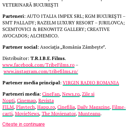
VETERINARĂ BUCUREȘTI
Parteneri
: AUTO ITALIA IMPEX SRL; KGM BUCUREȘTI –
SMT PALLADY; RAZELM LUXURY RESORT – JURILOVCA;
SCEMTOVICI & BENOWITZ GALLERY; CREATIVE
AVOCADOS; ALCHEMICO.
Partener social
: Asociația „România Zâmbește”.
Distribuitor:
T.R.I.B.E. Films
.
www.facebook.com/TribeFilms.ro
–
www.instagram.com/tribefilms.ro/
Partener media principal
:
VIRGIN RADIO ROMANIA
Parteneri media
:
CineFan
,
News.ro
,
Zile și
Nopți
,
Cinemap
,
Revista
FILM
,
Playtech
,
Happ.ro
,
Cinefilia
,
Daily Magazine
,
Filme-
carti
,
MovieNews
,
The Movienator
,
Munteanu
.
Citeste in continuare