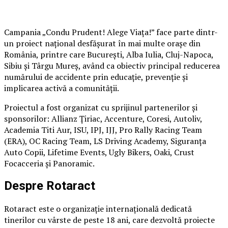
Campania „Condu Prudent! Alege Viața!” face parte dintr-
un proiect național desfășurat în mai multe orașe din
România, printre care București, Alba Iulia, Cluj-Napoca,
Sibiu și Târgu Mureș, având ca obiectiv principal reducerea
numărului de accidente prin educație, prevenție și
implicarea activă a comunității.
Proiectul a fost organizat cu sprijinul partenerilor și
sponsorilor: Allianz Țiriac, Accenture, Coresi, Autoliv,
Academia Titi Aur, ISU, IPJ, IJJ, Pro Rally Racing Team
(ERA), OC Racing Team, LS Driving Academy, Siguranța
Auto Copii, Lifetime Events, Ugly Bikers, Oaki, Crust
Focacceria și Panoramic.
Despre Rotaract
Rotaract este o organizație internațională dedicată
tinerilor cu vârste de peste 18 ani, care dezvoltă proiecte