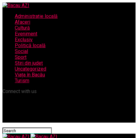
Administrație locală
Afaceri
Cultură
Eveniment
Exclusiv
Politică locală
Social
Sport
Știri din județ
Uncategorized
Viața în Bacău
Turism
Connect with us