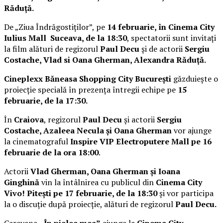
Răduță.
De „Ziua Îndrăgostiților”, pe
14 februarie, în Cinema City
Iulius Mall Suceava, de la 18:30
, spectatorii sunt invitați
la film alături de regizorul
Paul Decu
și de actorii
Sergiu
Costache, Vlad si Oana Gherman, Alexandra Răduță.
Cineplexx Băneasa Shopping City București
găzduiește o
proiecție specială în prezența întregii echipe pe
15
februarie, de la 17:30.
În
Craiova
, regizorul
Paul Decu
și actorii
Sergiu
Costache, Azaleea Necula și Oana Gherman
vor ajunge
la cinematograful
Inspire VIP Electroputere Mall pe 16
februarie de la ora 18:00
.
Actorii
Vlad Gherman, Oana Gherman și Ioana
Ginghină
vin la întâlnirea cu publicul din
Cinema City
Vivo! Pitești pe 17 februarie, de la 18:30
și vor participa
la o discuție după proiecție, alături de regizorul
Paul Decu.
Caravana
„În pielea mea”
ajunge la
Cinema City