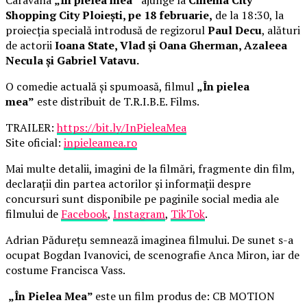
Shopping City Ploiești, pe 18 februarie,
de la 18:30, la
proiecția specială introdusă de regizorul
Paul Decu
, alături
de actorii
Ioana State, Vlad și Oana Gherman, Azaleea
Necula și Gabriel Vatavu.
O comedie actuală și spumoasă, filmul
„În pielea
mea”
este distribuit de T.R.I.B.E. Films.
TRAILER:
https://bit.ly/InPieleaMea
Site oficial:
inpieleamea.ro
Mai multe detalii, imagini de la filmări, fragmente din film,
declarații din partea actorilor și informații despre
concursuri sunt disponibile pe paginile social media ale
filmului de
Facebook
,
Instagram
,
TikTok
.
Adrian Pădurețu semnează imaginea filmului. De sunet s-a
ocupat Bogdan Ivanovici, de scenografie Anca Miron, iar de
costume Francisca Vass.
„În Pielea Mea”
este un film produs de: CB MOTION