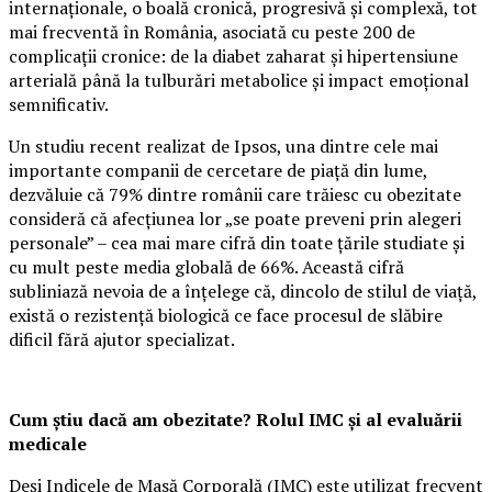
internaționale, o boală cronică, progresivă și complexă, tot
mai frecventă în România, asociată cu peste 200 de
complicații cronice: de la diabet zaharat și hipertensiune
arterială până la tulburări metabolice și impact emoțional
semnificativ.
Un studiu recent realizat de Ipsos, una dintre cele mai
importante companii de cercetare de piață din lume,
dezvăluie că 79% dintre românii care trăiesc cu obezitate
consideră că afecțiunea lor „se poate preveni prin alegeri
personale” – cea mai mare cifră din toate țările studiate și
cu mult peste media globală de 66%. Această cifră
subliniază nevoia de a înțelege că, dincolo de stilul de viață,
există o rezistență biologică ce face procesul de slăbire
dificil fără ajutor specializat.
Cum știu dacă am obezitate? Rolul IMC și al evaluării
medicale
Deși Indicele de Masă Corporală (IMC) este utilizat frecvent