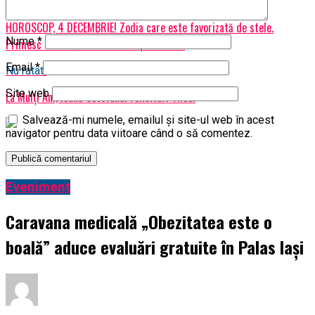
Urmatorul
HOROSCOP, 4 DECEMBRIE! Zodia care este favorizată de stele.
Nume
*
Primesc o ofertă de nerefuzat | BacauAZI
Email
*
Nu ratati
Site web
La Mulți Ani, Ioana Cotofana! Felicitari Thea!
Salvează-mi numele, emailul și site-ul web în acest
navigator pentru data viitoare când o să comentez.
Eveniment
Caravana medicală „Obezitatea este o
boală” aduce evaluări gratuite în Palas Iași