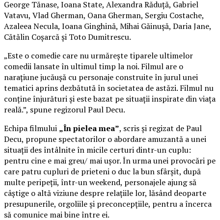
George Tănase, Ioana State, Alexandra Răduță, Gabriel
Vatavu, Vlad Gherman, Oana Gherman, Sergiu Costache,
Azaleea Necula, Ioana Ginghină, Mihai Găinușă, Daria Jane,
Cătălin Coșarcă și Toto Dumitrescu.
„Este o comedie care nu urmărește tiparele ultimelor
comedii lansate în ultimul timp la noi. Filmul are o
narațiune jucăușă cu personaje construite în jurul unei
tematici aprins dezbătută în societatea de astăzi. Filmul nu
conține înjurături și este bazat pe situații inspirate din viața
reală.”, spune regizorul Paul Decu.
Echipa filmului
„În pielea mea”
, scris și regizat de Paul
Decu, propune spectatorilor o abordare amuzantă a unei
situații des întâlnite în micile certuri dintr-un cuplu:
pentru cine e mai greu/ mai ușor. În urma unei provocări pe
care patru cupluri de prieteni o duc la bun sfârșit, după
multe peripeții, într-un weekend, personajele ajung să
câștige o altă viziune despre relațiile lor, lăsând deoparte
presupunerile, orgoliile și preconcepțiile, pentru a încerca
să comunice mai bine între ei.