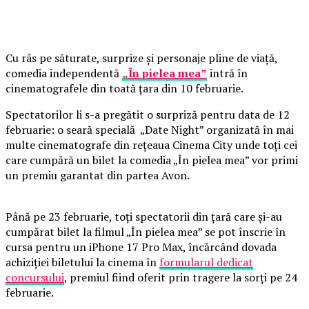
Cu râs pe săturate, surprize și personaje pline de viață,
comedia independentă
„În pielea mea”
intră în
cinematografele din toată țara din 10 februarie.
Spectatorilor li s-a pregătit o surpriză pentru data de 12
februarie: o seară specială „Date Night” organizată în mai
multe cinematografe din rețeaua Cinema City unde toți cei
care cumpără un bilet la comedia „În pielea mea” vor primi
un premiu garantat din partea Avon.
Până pe 23 februarie, toți spectatorii din țară care și-au
cumpărat bilet la filmul „În pielea mea” se pot înscrie în
cursa pentru un iPhone 17 Pro Max, încărcând dovada
achiziției biletului la cinema în
formularul dedicat
concursului
, premiul fiind oferit prin tragere la sorți pe 24
februarie.