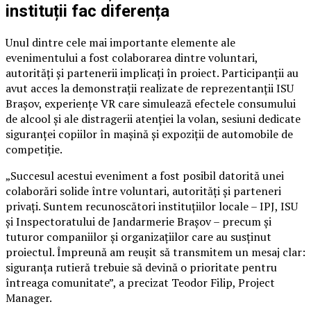
instituții fac diferența
Unul dintre cele mai importante elemente ale
evenimentului a fost colaborarea dintre voluntari,
autorități și partenerii implicați în proiect. Participanții au
avut acces la demonstrații realizate de reprezentanții ISU
Brașov, experiențe VR care simulează efectele consumului
de alcool și ale distragerii atenției la volan, sesiuni dedicate
siguranței copiilor în mașină și expoziții de automobile de
competiție.
„Succesul acestui eveniment a fost posibil datorită unei
colaborări solide între voluntari, autorități și parteneri
privați. Suntem recunoscători instituțiilor locale – IPJ, ISU
și Inspectoratului de Jandarmerie Brașov – precum și
tuturor companiilor și organizațiilor care au susținut
proiectul. Împreună am reușit să transmitem un mesaj clar:
siguranța rutieră trebuie să devină o prioritate pentru
întreaga comunitate”, a precizat Teodor Filip, Project
Manager.