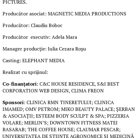
PICTURES.
Producător asociat: MAGNETIC MEDIA PRODUCTIONS
Producător: Claudiu Boboc
Producător executiv: Adela Mara
Manager producție: Iulia Cezara Roșu
Casting: ELEPHANT MEDIA
Realizat cu sprijinul:
Co-finanțatori:
C&C HOUSE RESIDENCE, S&I BEST
CORPORATION WEB DESIGN, CLIMA FREON
Sponsori
: CLINICA RMN TINERETULUI; CLINICA
IMAMED; OMV PETROM; MIKO BEAUTY PALACE; ȘERBAN
& ASOCIAȚII; ESTEEM BODY SCULPT & SPA; PIZZERIA
VOLARE; MERLIN’S; DOWNTOWN FITNESS MATEI
BASARAB; THE COFFEE HOUSE; CLAUMAR PESCAR;
UNIVERSITATEA DE ȘTIINȚE AGRONOMICE ȘI MEDICINĂ