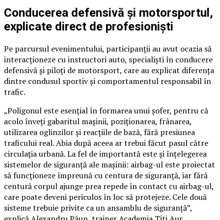
Conducerea defensivă și motorsportul,
explicate direct de profesioniști
Pe parcursul evenimentului, participanții au avut ocazia să
interacționeze cu instructori auto, specialiști în conducere
defensivă și piloți de motorsport, care au explicat diferența
dintre condusul sportiv și comportamentul responsabil în
trafic.
„Poligonul este esențial în formarea unui șofer, pentru că
acolo înveți gabaritul mașinii, poziționarea, frânarea,
utilizarea oglinzilor și reacțiile de bază, fără presiunea
traficului real. Abia după aceea ar trebui făcut pasul către
circulația urbană. La fel de importantă este și înțelegerea
sistemelor de siguranță ale mașinii: airbag-ul este proiectat
să funcționeze împreună cu centura de siguranță, iar fără
centură corpul ajunge prea repede în contact cu airbag-ul,
care poate deveni periculos în loc să protejeze. Cele două
sisteme trebuie privite ca un ansamblu de siguranță”,
explică Alexandru Păun, trainer Academia Titi Aur.