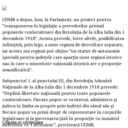
UDMR a depus, luni, la Parlament, un proiect pentru
”transpunerea în legislaţie a prevederilor privind
popoarele conlocuitoare din Rezoluţia de la Alba Iulia din 1
decembrie 1918”. Acesta prevede, între altele, posibilitatea
înfiinţării, prin lege, a unor regiuni de dezvoltare separate,
iar aceste noi regiuni pot obţine ”un statut de autonomie
specială pentru judeţele care aparţin unor regiuni istorice
sau în care o minoritate naţională istorică are o proporţie
semnificativă”.
Subpunctul 1. al punctului III, din Rezoluţia Adunării
Naţionale de la Alba Iulia din 1 decembrie 1918 prevede:
”Deplină libertate naţională pentru toate popoarele
conlocuitoare. Fiecare popor se va instrui, administra şi
judeca în limba sa proprie prin indivizi din sânul său şi
fiecare popor va primi drept de reprezentare în corpurile
legiuitoare şi la guvernarea ţării în proporţie cu numărul
Citeste in continuare
indivizilor ce-l alcătuiesc”, precizează UDMR.