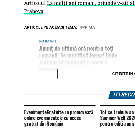
Articolul
La mulți ani romani, oriunde v-ați af
Prahova
.
ARTICOLE PE ACEIASI TEMA:
PRIMA
NU RATATI
Anunț de ultimă oră pentru toți
românii! Se modifică legea! Unde
trebuie să depuneți o cerere
importantă | BacauAZI
CITESTE IN
ITI RE
EvenimenteGratuite.ro promovează
Tot ce trebuie sa 
online evenimentele cu acces
Summer Well 2026
gratuit din România
pentru editia aniv