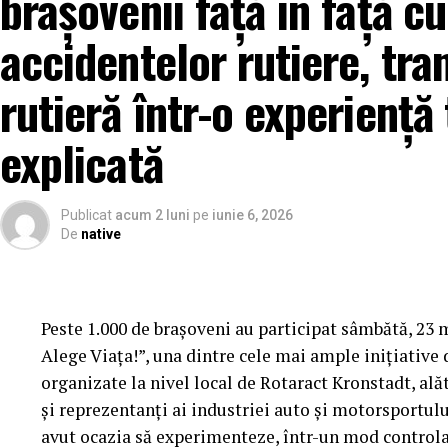
brașovenii față în față cu
accidentelor rutiere, tr
rutieră într-o experiență 
explicată
Publicat
acum 2 luni
pe
iunie 6, 2026
De
native
Peste 1.000 de brașoveni au participat sâmbătă, 23
Alege Viața!”, una dintre cele mai ample inițiative 
organizate la nivel local de Rotaract Kronstadt, alăt
și reprezentanți ai industriei auto și motorsportul
Cum știu dacă am obezitate? Rolul IMC și al e
avut ocazia să experimenteze, într-un mod controlat 