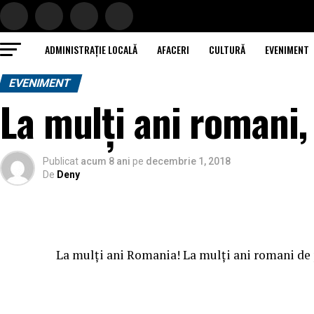
ADMINISTRAȚIE LOCALĂ
AFACERI
CULTURĂ
EVENIMENT
EVENIMENT
La mulți ani romani, 
Publicat
acum 8 ani
pe
decembrie 1, 2018
De
Deny
La mulți ani Romania! La mulți ani romani de 