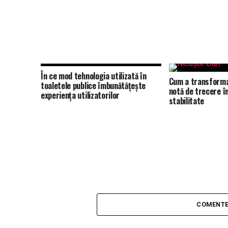
În ce mod tehnologia utilizată în
Cum a transforma
toaletele publice îmbunătățește
notă de trecere î
experiența utilizatorilor
stabilitate
COMENTE