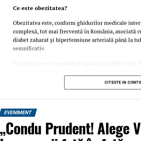
Ce este obezitatea?
Obezitatea este, conform ghidurilor medicale intern
complexă, tot mai frecventă în România, asociată cu
diabet zaharat și hipertensiune arterială până la t
semnificativ.
Un studiu recent realizat de Ipsos, una dintre cele
piață din lume, dezvăluie că 79% dintre românii car
afecțiunea lor „se poate preveni prin alegeri person
CITESTE IN CONT
studiate și cu mult peste media globală de 66%. Ace
că, dincolo de stilul de viață, există o rezistență bio
fără ajutor specializat.
EVENIMENT
„Condu Prudent! Alege Vi