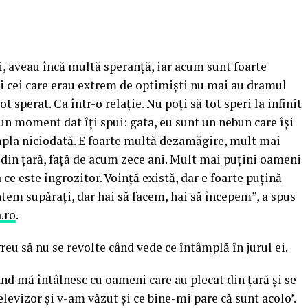
, aveau încă multă speranţă, iar acum sunt foarte
 cei care erau extrem de optimişti nu mai au dramul
t sperat. Ca într-o relaţie. Nu poţi să tot speri la infinit
un moment dat îţi spui: gata, eu sunt un nebun care îşi
mpla niciodată. E foarte multă dezamăgire, mult mai
 din ţară, faţă de acum zece ani. Mult mai puţini oameni
a ce este îngrozitor.
Voinţă există, dar e foarte puţină
ntem supăraţi, dar hai să facem, hai să începem”, a spus
.ro
.
greu să nu se revolte când vede ce întâmplă în jurul ei.
d mă întâlnesc cu oameni care au plecat din ţară şi se
levizor şi v-am văzut şi ce bine-mi pare că sunt acolo’.