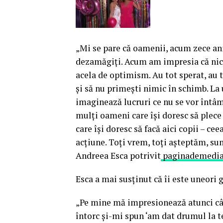
„Mi se pare că oamenii, acum zece ani
dezamăgiţi. Acum am impresia că nici
acela de optimism. Au tot sperat, au to
şi să nu primeşti nimic în schimb. La 
imaginează lucruri ce nu se vor întâ
mulţi oameni care îşi doresc să plece
care îşi doresc să facă aici copii – cee
acţiune. Toţi vrem, toţi aşteptăm, su
Andreea Esca potrivit
paginademedia
Esca a mai susţinut că îi este uneori 
„Pe mine mă impresionează atunci cân
întorc şi-mi spun ‘am dat drumul la te