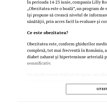
În perioada 14-23 iunie, compania Lilly R
„Obezitatea este o boală”, un program de ev
își propune să crească nivelul de informar
sănătății, prin acces facil la evaluare și co
Ce este obezitatea?
Obezitatea este, conform ghidurilor medica
complexă, tot mai frecventă în România, as
diabet zaharat și hipertensiune arterială 
semnificativ.
Un studiu recent realizat de Ipsos, una di
piață din lume, dezvăluie că 79% dintre ro
afecțiunea lor „se poate preveni prin alege
CITES
studiate și cu mult peste media globală de
că, dincolo de stilul de viață, există o rezi
fără ajutor specializat.