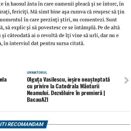
e în haosul ăsta în care oamenii pleacă şi se întorc, în
ăraţi, fericiţi. Mă simt bine aşa cumva că reuşesc să ţin
 momentul în care prezinţi ştiri, nu comentezi. Sunt
ră, să explic şi să povestesc ce se întâmplă. Pe de altă
u şi câteodată ai o revoltă de îţi vine să urli, dar nu e
, în interviul dat pentru sursa citată.
URMATORUL
ela
Olguța Vasilescu, ieșire neașteptată
cu privire la Catedrala Mânturii
Neamului. Dezvăluire în premieră |
BacauAZI
ITI RECOMANDAM