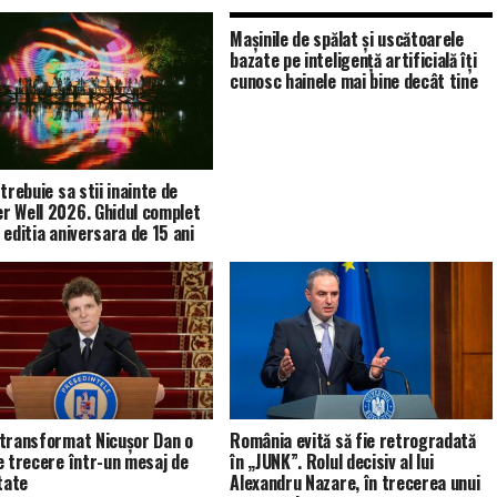
Mașinile de spălat și uscătoarele
bazate pe inteligență artificială îți
cunosc hainele mai bine decât tine
trebuie sa stii inainte de
 Well 2026. Ghidul complet
 editia aniversara de 15 ani
transformat Nicușor Dan o
România evită să fie retrogradată
e trecere într-un mesaj de
în „JUNK”. Rolul decisiv al lui
tate
Alexandru Nazare, în trecerea unui