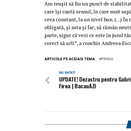
Am reuşit să fiu un punct de stabilitat
care îşi caută sensul, în care sunt sup
ceva constant, la un nivel bun. (…) În
obligată, şi asta şi fac, să rămân neut
parte, sigur că vezi ce este în jurul tă
corect să urli”, a conchis Andreea Esca
ARTICOLE PE ACEIASI TEMA:
PRIMA
NU RATATI
UPDATE! Dezastru pentru Gabri
Firea | BacauAZI