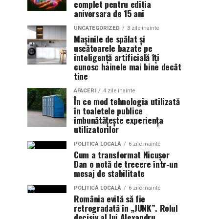
complet pentru editia
aniversara de 15 ani
UNCATEGORIZED
3 zile inainte
Mașinile de spălat și
uscătoarele bazate pe
inteligență artificială îți
cunosc hainele mai bine decât
tine
AFACERI
4 zile inainte
În ce mod tehnologia utilizată
în toaletele publice
îmbunătățește experiența
utilizatorilor
POLITICĂ LOCALĂ
6 zile inainte
Cum a transformat Nicușor
Dan o notă de trecere într-un
mesaj de stabilitate
POLITICĂ LOCALĂ
6 zile inainte
România evită să fie
retrogradată în „JUNK”. Rolul
decisiv al lui Alexandru