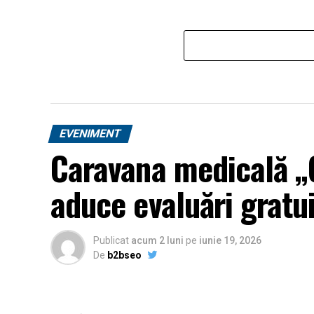
EVENIMENT
Caravana medicală „O
aduce evaluări gratui
Publicat
acum 2 luni
pe
iunie 19, 2026
De
b2bseo