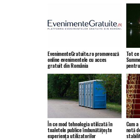
EvenimenteGratuite.ro promovează
Tot ce 
online evenimentele cu acces
Summer
gratuit din România
pentru
În ce mod tehnologia utilizată în
Cum a 
toaletele publice îmbunătățește
notă d
experiența utilizatorilor
stabili