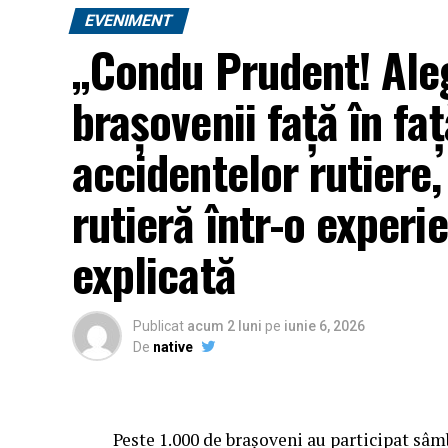
EVENIMENT
„Condu Prudent! Aleg
brașovenii față în faț
accidentelor rutiere
rutieră într-o experie
explicată
Publicat
acum 2 luni
pe
iunie 6, 2026
De
native
Peste 1.000 de brașoveni au participat sâ