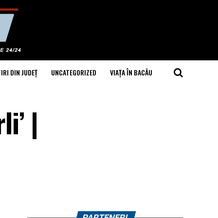
IRI DIN JUDEȚ
UNCATEGORIZED
VIAȚA ÎN BACĂU
i’ |
PARTENERI