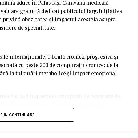
omânia aduce în Palas Iași Caravana medicală
aluare gratuită dedicat publicului larg. Inițiativa
e privind obezitatea și impactul acesteia asupra
nsiliere de specialitate.
le internaționale, o boală cronică, progresivă și
ociată cu peste 200 de complicații cronice: de la
până la tulburări metabolice și impact emoțional
ntre cele mai importante companii de cercetare de
mânii care trăiesc cu obezitate consideră că
ri personale” – cea mai mare cifră din toate țările
TE IN CONTINUARE
 66%. Această cifră subliniază nevoia de a înțelege
stență biologică ce face procesul de slăbire dificil