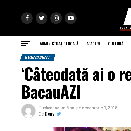
ADMINISTRAȚIE LOCALĂ
AFACERI
CULTURĂ
EVENIMENT
‘Câteodată ai o rev
BacauAZI
Publicat
acum 8 ani
pe
decembrie 1, 2018
De
Deny