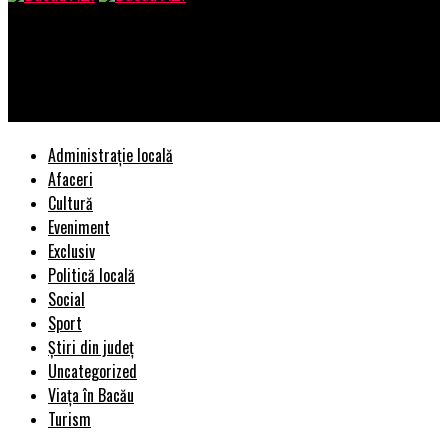
Bacau AZI
Urmează încă o minivacanță pentru români, în scurt timp! Pe ce
date vom fi din nou liberi | BacauAZI
Administrație locală
Afaceri
Cultură
Eveniment
Exclusiv
Politică locală
Social
Sport
Știri din județ
Uncategorized
Viața în Bacău
Turism