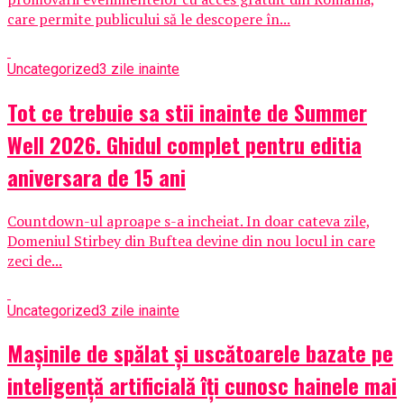
care permite publicului să le descopere în...
Uncategorized
3 zile inainte
Tot ce trebuie sa stii inainte de Summer
Well 2026. Ghidul complet pentru editia
aniversara de 15 ani
Countdown-ul aproape s-a incheiat. In doar cateva zile,
Domeniul Stirbey din Buftea devine din nou locul in care
zeci de...
Uncategorized
3 zile inainte
Mașinile de spălat și uscătoarele bazate pe
inteligență artificială îți cunosc hainele mai