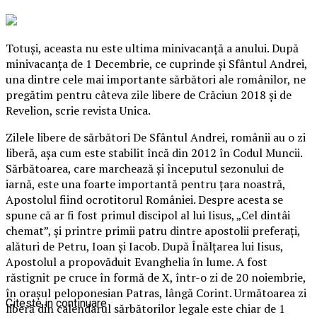
Totuşi, aceasta nu este ultima minivacanţă a anului. După
minivacanţa de 1 Decembrie, ce cuprinde şi Sfântul Andrei,
una dintre cele mai importante sărbători ale românilor, ne
pregătim pentru câteva zile libere de Crăciun 2018 şi de
Revelion, scrie revista Unica.
Zilele libere de sărbători De Sfântul Andrei, românii au o zi
liberă, aşa cum este stabilit încă din 2012 în Codul Muncii.
Sărbătoarea, care marchează şi începutul sezonului de
iarnă, este una foarte importantă pentru ţara noastră,
Apostolul fiind ocrotitorul României.
Despre acesta se
spune că ar fi fost primul discipol al lui Iisus, „Cel dintâi
chemat”, şi printre primii patru dintre apostolii preferaţi,
alături de Petru, Ioan şi Iacob. După Înălţarea lui Iisus,
Apostolul a propovăduit Evanghelia în lume. A fost
răstignit pe cruce în formă de X, într-o zi de 20 noiembrie,
în oraşul peloponesian Patras, lângă Corint. Următoarea zi
Citeste in continuare
liberă din calendarul sărbătorilor legale este chiar de 1