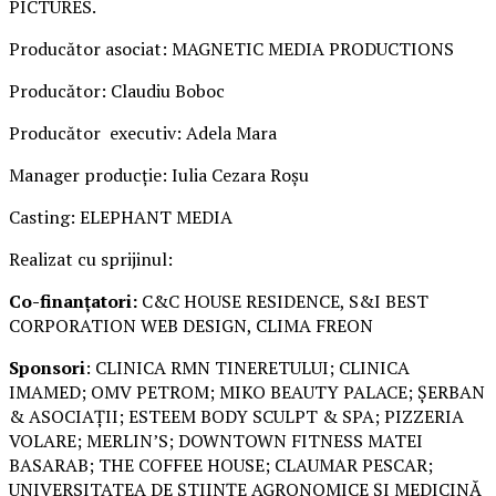
PICTURES.
Producător asociat: MAGNETIC MEDIA PRODUCTIONS
Producător: Claudiu Boboc
Producător executiv: Adela Mara
Manager producție: Iulia Cezara Roșu
Casting: ELEPHANT MEDIA
Realizat cu sprijinul:
Co-finanțatori:
C&C HOUSE RESIDENCE, S&I BEST
CORPORATION WEB DESIGN, CLIMA FREON
Sponsori
: CLINICA RMN TINERETULUI; CLINICA
IMAMED; OMV PETROM; MIKO BEAUTY PALACE; ȘERBAN
& ASOCIAȚII; ESTEEM BODY SCULPT & SPA; PIZZERIA
VOLARE; MERLIN’S; DOWNTOWN FITNESS MATEI
BASARAB; THE COFFEE HOUSE; CLAUMAR PESCAR;
UNIVERSITATEA DE ȘTIINȚE AGRONOMICE ȘI MEDICINĂ