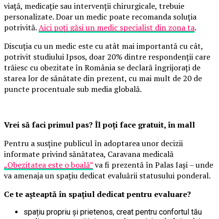
viață, medicație sau intervenții chirurgicale, trebuie
personalizate. Doar un medic poate recomanda soluția
potrivită.
Aici poți găsi un medic specialist din zona ta
.
Discuția cu un medic este cu atât mai importantă cu cât,
potrivit studiului Ipsos, doar 20% dintre respondenții care
trăiesc cu obezitate în România se declară îngrijorați de
starea lor de sănătate din prezent, cu mai mult de 20 de
puncte procentuale sub media globală.
Vrei să faci primul pas? Îl poți face gratuit, în mall
Pentru a susține publicul în adoptarea unor decizii
informate privind sănătatea, Caravana medicală
„Obezitatea este o boală”
va fi prezentă în Palas Iași – unde
va amenaja un spațiu dedicat evaluării statusului ponderal.
Ce te așteaptă în spațiul dedicat pentru evaluare?
spațiu propriu și prietenos, creat pentru confortul tău