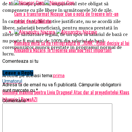
de alimentaţie publică, angajatorul este obligat să
compenseze cu zile libere în următoarele 30 de zile.
Cum a transformat Nicușor Dan o notă de trecere într-un
mesaj de stabilitate
În cazul în care, din motive justificate, nu se acordă zile
libere, salariaţii beneficiază, pentru munca prestată în
zilele de sărbătoare legală, de un spor la salariul de bază ce
nu poate fi mai mic de 100% din salariul de bază
România evită să fie retrogradată în „JUNK”. Rolul decisiv al lui
corespunzător muncii prestate în programul normal de
Alexandru Nazare, în trecerea unui nou test important
lucru.
Comenteaza si tu
Leave a Reply
Articole pe aceiasi tema:
prima
Urmatorul
Adresa ta de email nu va fi publicată.
Câmpurile obligatorii
sunt marcate cu
*
Umilință maximă pentru Liviu Dragnea! Atac dur al președintelui Klaus
Iohannis | BacauAZI
Comentariu
*
Nu ratati
Fundația Alexandrion a decernat pentru prima dată Premiile
Internaționale Constantin Brâncoveanu în Statele Unite