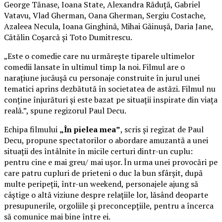
George Tănase, Ioana State, Alexandra Răduță, Gabriel
Vatavu, Vlad Gherman, Oana Gherman, Sergiu Costache,
Azaleea Necula, Ioana Ginghină, Mihai Găinușă, Daria Jane,
Cătălin Coșarcă și Toto Dumitrescu.
„Este o comedie care nu urmărește tiparele ultimelor
comedii lansate în ultimul timp la noi. Filmul are o
narațiune jucăușă cu personaje construite în jurul unei
tematici aprins dezbătută în societatea de astăzi. Filmul nu
conține înjurături și este bazat pe situații inspirate din viața
reală.”, spune regizorul Paul Decu.
Echipa filmului
„În pielea mea”
, scris și regizat de Paul
Decu, propune spectatorilor o abordare amuzantă a unei
situații des întâlnite în micile certuri dintr-un cuplu:
pentru cine e mai greu/ mai ușor. În urma unei provocări pe
care patru cupluri de prieteni o duc la bun sfârșit, după
multe peripeții, într-un weekend, personajele ajung să
câștige o altă viziune despre relațiile lor, lăsând deoparte
presupunerile, orgoliile și preconcepțiile, pentru a încerca
să comunice mai bine între ei.