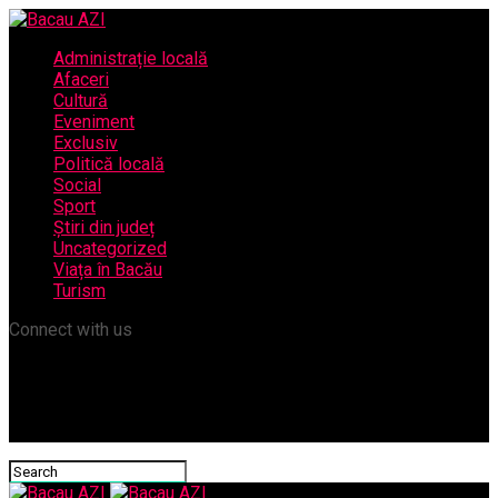
Administrație locală
Afaceri
Cultură
Eveniment
Exclusiv
Politică locală
Social
Sport
Știri din județ
Uncategorized
Viața în Bacău
Turism
Connect with us