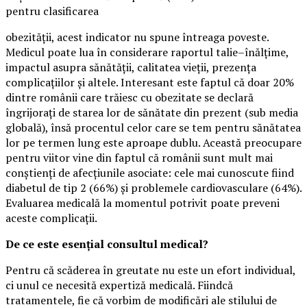
pentru clasificarea
obezității, acest indicator nu spune întreaga poveste.
Medicul poate lua în considerare raportul talie–înălțime,
impactul asupra sănătății, calitatea vieții, prezența
complicațiilor și altele. Interesant este faptul că doar 20%
dintre românii care trăiesc cu obezitate se declară
îngrijorați de starea lor de sănătate din prezent (sub media
globală), însă procentul celor care se tem pentru sănătatea
lor pe termen lung este aproape dublu. Această preocupare
pentru viitor vine din faptul că românii sunt mult mai
conștienți de afecțiunile asociate: cele mai cunoscute fiind
diabetul de tip 2 (66%) și problemele cardiovasculare (64%).
Evaluarea medicală la momentul potrivit poate preveni
aceste complicații.
De ce este esențial consultul medical?
Pentru că scăderea în greutate nu este un efort individual,
ci unul ce necesită expertiză medicală. Fiindcă
tratamentele, fie că vorbim de modificări ale stilului de