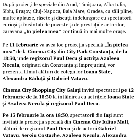
După proiecțiile speciale din Arad, Timișoara, Alba Iulia,
Sibiu, Brașov, Cluj-Napoca, Baia Mare, Oradea, cu săli pline,
multe aplauze, râsete și discuții îndelungate cu spectatorii
curioși și încântați de poveste și de prestațiile actorilor,
caravana
„În pielea mea”
continuă în mai multe orașe.
Pe
11 februarie
va avea loc proiecția specială
„În pielea
mea”
de la
Cinema City din City Park Constanța
,
de la
18:30
, unde
regizorul Paul Decu și actrița Azaleea
Necula
, originari din Constanța și împrejurimi, vor
prezenta filmul alături de colegii lor
Ioana State,
Alexandra Răduță și Gabriel Vatavu.
Cinema City Shopping City Galați
invită spectatorii
pe 12
februarie de la 18:30
la întâlnirea cu actrițele
Ioana State
și Azaleea Necula și regizorul Paul Decu.
Pe 13 februarie la ora 18:30
, spectatorii din
Iași
sunt
invitați la proiecția specială din
Cinema City Iulius Mall
,
alături de regizorul
Paul Decu
și de actorii
Gabriel
Vatavu, Sergiu Costache, Azaleea Necula, Alexandra