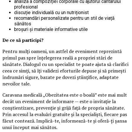
analiza a compoziției corporale cu ajutorul cântarului
profesional
discuție individuală cu un nutriționist
recomandări personalizate pentru un stil de viață
sănătos
broșuri și materiale informative utile
De ce să participi?
Pentru mulți oameni, un astfel de eveniment reprezintă
primul pas spre înțelegerea reală a propriei stări de
sănătate. Dialogul cu un specialist te poate ajuta să clarifici
ceea ce simți, să îți validezi eforturile depuse și să primești
îndrumări sigure, bazate pe dovezi științifice, adaptate
nevoilor tale.
Caravana medicală „Obezitatea este o boală” este mai mult
decât un eveniment de informare — este o invitație la
conștientizare, prevenție și grijă față de propria sănătate.
Prin accesul la evaluări gratuite și la specialiști, fiecare pas
făcut contează. Implică-te, informează-te și oferă-ți șansa
unui început mai sănătos.