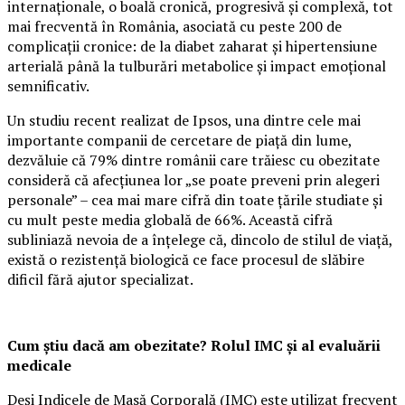
internaționale, o boală cronică, progresivă și complexă, tot
mai frecventă în România, asociată cu peste 200 de
complicații cronice: de la diabet zaharat și hipertensiune
arterială până la tulburări metabolice și impact emoțional
semnificativ.
Un studiu recent realizat de Ipsos, una dintre cele mai
importante companii de cercetare de piață din lume,
dezvăluie că 79% dintre românii care trăiesc cu obezitate
consideră că afecțiunea lor „se poate preveni prin alegeri
personale” – cea mai mare cifră din toate țările studiate și
cu mult peste media globală de 66%. Această cifră
subliniază nevoia de a înțelege că, dincolo de stilul de viață,
există o rezistență biologică ce face procesul de slăbire
dificil fără ajutor specializat.
Cum știu dacă am obezitate? Rolul IMC și al evaluării
medicale
Deși Indicele de Masă Corporală (IMC) este utilizat frecvent