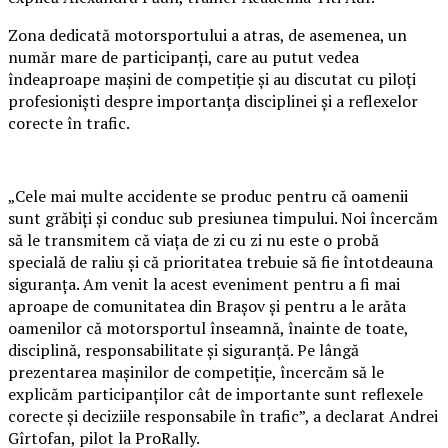
Zona dedicată motorsportului a atras, de asemenea, un
număr mare de participanți, care au putut vedea
îndeaproape mașini de competiție și au discutat cu piloți
profesioniști despre importanța disciplinei și a reflexelor
corecte în trafic.
„Cele mai multe accidente se produc pentru că oamenii
sunt grăbiți și conduc sub presiunea timpului. Noi încercăm
să le transmitem că viața de zi cu zi nu este o probă
specială de raliu și că prioritatea trebuie să fie întotdeauna
siguranța. Am venit la acest eveniment pentru a fi mai
aproape de comunitatea din Brașov și pentru a le arăta
oamenilor că motorsportul înseamnă, înainte de toate,
disciplină, responsabilitate și siguranță. Pe lângă
prezentarea mașinilor de competiție, încercăm să le
explicăm participanților cât de importante sunt reflexele
corecte și deciziile responsabile în trafic”, a declarat Andrei
Gîrtofan, pilot la ProRally.