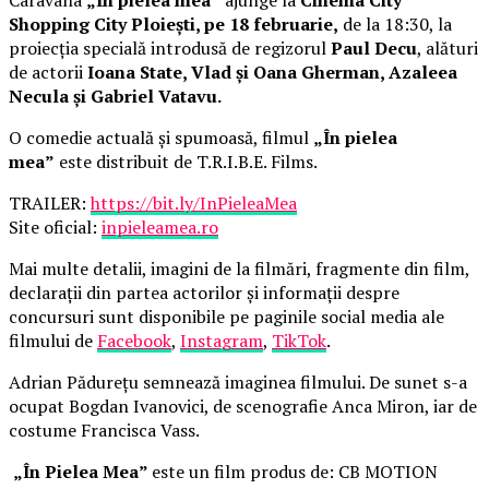
Shopping City Ploiești, pe 18 februarie,
de la 18:30, la
proiecția specială introdusă de regizorul
Paul Decu
, alături
de actorii
Ioana State, Vlad și Oana Gherman, Azaleea
Necula și Gabriel Vatavu.
O comedie actuală și spumoasă, filmul
„În pielea
mea”
este distribuit de T.R.I.B.E. Films.
TRAILER:
https://bit.ly/InPieleaMea
Site oficial:
inpieleamea.ro
Mai multe detalii, imagini de la filmări, fragmente din film,
declarații din partea actorilor și informații despre
concursuri sunt disponibile pe paginile social media ale
filmului de
Facebook
,
Instagram
,
TikTok
.
Adrian Pădurețu semnează imaginea filmului. De sunet s-a
ocupat Bogdan Ivanovici, de scenografie Anca Miron, iar de
costume Francisca Vass.
„În Pielea Mea”
este un film produs de: CB MOTION