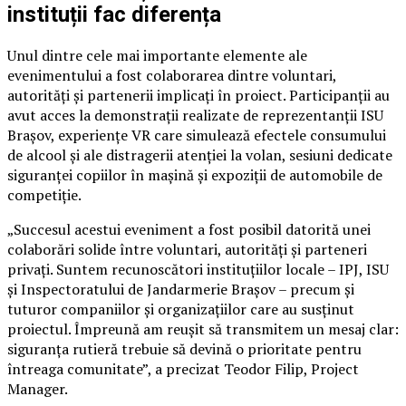
instituții fac diferența
Unul dintre cele mai importante elemente ale
evenimentului a fost colaborarea dintre voluntari,
autorități și partenerii implicați în proiect. Participanții au
avut acces la demonstrații realizate de reprezentanții ISU
Brașov, experiențe VR care simulează efectele consumului
de alcool și ale distragerii atenției la volan, sesiuni dedicate
siguranței copiilor în mașină și expoziții de automobile de
competiție.
„Succesul acestui eveniment a fost posibil datorită unei
colaborări solide între voluntari, autorități și parteneri
privați. Suntem recunoscători instituțiilor locale – IPJ, ISU
și Inspectoratului de Jandarmerie Brașov – precum și
tuturor companiilor și organizațiilor care au susținut
proiectul. Împreună am reușit să transmitem un mesaj clar:
siguranța rutieră trebuie să devină o prioritate pentru
întreaga comunitate”, a precizat Teodor Filip, Project
Manager.