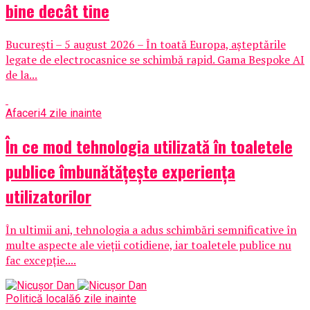
bine decât tine
București – 5 august 2026 – În toată Europa, așteptările
legate de electrocasnice se schimbă rapid. Gama Bespoke AI
de la...
Afaceri
4 zile inainte
În ce mod tehnologia utilizată în toaletele
publice îmbunătățește experiența
utilizatorilor
În ultimii ani, tehnologia a adus schimbări semnificative în
multe aspecte ale vieții cotidiene, iar toaletele publice nu
fac excepție....
Politică locală
6 zile inainte