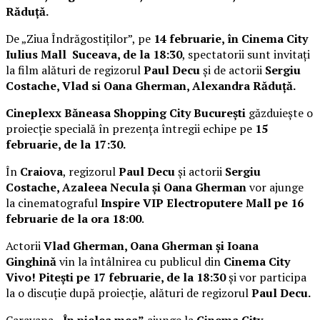
Răduță.
De „Ziua Îndrăgostiților”, pe
14 februarie, în Cinema City
Iulius Mall Suceava, de la 18:30
, spectatorii sunt invitați
la film alături de regizorul
Paul Decu
și de actorii
Sergiu
Costache, Vlad si Oana Gherman, Alexandra Răduță.
Cineplexx Băneasa Shopping City București
găzduiește o
proiecție specială în prezența întregii echipe pe
15
februarie, de la 17:30.
În
Craiova
, regizorul
Paul Decu
și actorii
Sergiu
Costache, Azaleea Necula și Oana Gherman
vor ajunge
la cinematograful
Inspire VIP Electroputere Mall pe 16
februarie de la ora 18:00
.
Actorii
Vlad Gherman, Oana Gherman și Ioana
Ginghină
vin la întâlnirea cu publicul din
Cinema City
Vivo! Pitești pe 17 februarie, de la 18:30
și vor participa
la o discuție după proiecție, alături de regizorul
Paul Decu.
Caravana
„În pielea mea”
ajunge la
Cinema City