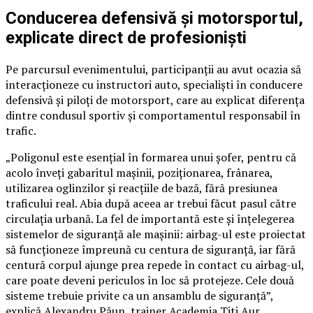
Conducerea defensivă și motorsportul,
explicate direct de profesioniști
Pe parcursul evenimentului, participanții au avut ocazia să
interacționeze cu instructori auto, specialiști în conducere
defensivă și piloți de motorsport, care au explicat diferența
dintre condusul sportiv și comportamentul responsabil în
trafic.
„Poligonul este esențial în formarea unui șofer, pentru că
acolo înveți gabaritul mașinii, poziționarea, frânarea,
utilizarea oglinzilor și reacțiile de bază, fără presiunea
traficului real. Abia după aceea ar trebui făcut pasul către
circulația urbană. La fel de importantă este și înțelegerea
sistemelor de siguranță ale mașinii: airbag-ul este proiectat
să funcționeze împreună cu centura de siguranță, iar fără
centură corpul ajunge prea repede în contact cu airbag-ul,
care poate deveni periculos în loc să protejeze. Cele două
sisteme trebuie privite ca un ansamblu de siguranță”,
explică Alexandru Păun, trainer Academia Titi Aur.