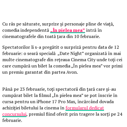
Cu râs pe săturate, surprize și personaje pline de viață,
comedia independentă
„În pielea mea”
intră în
cinematografele din toată țara din 10 februarie.
Spectatorilor li s-a pregătit o surpriză pentru data de 12
februarie: o seară specială „Date Night” organizată în mai
multe cinematografe din rețeaua Cinema City unde toți cei
care cumpără un bilet la comedia „În pielea mea” vor primi
un premiu garantat din partea Avon.
Până pe 23 februarie, toți spectatorii din țară care și-au
cumpărat bilet la filmul „În pielea mea” se pot înscrie în
cursa pentru un iPhone 17 Pro Max, încărcând dovada
achiziției biletului la cinema în
formularul dedicat
concursului
, premiul fiind oferit prin tragere la sorți pe 24
februarie.