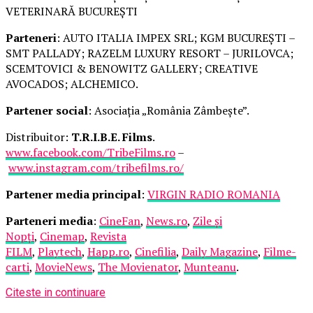
VETERINARĂ BUCUREȘTI
Parteneri
: AUTO ITALIA IMPEX SRL; KGM BUCUREȘTI –
SMT PALLADY; RAZELM LUXURY RESORT – JURILOVCA;
SCEMTOVICI & BENOWITZ GALLERY; CREATIVE
AVOCADOS; ALCHEMICO.
Partener social
: Asociația „România Zâmbește”.
Distribuitor:
T.R.I.B.E. Films
.
www.facebook.com/TribeFilms.ro
–
www.instagram.com/tribefilms.ro/
Partener media principal
:
VIRGIN RADIO ROMANIA
Parteneri media
:
CineFan
,
News.ro
,
Zile și
Nopți
,
Cinemap
,
Revista
FILM
,
Playtech
,
Happ.ro
,
Cinefilia
,
Daily Magazine
,
Filme-
carti
,
MovieNews
,
The Movienator
,
Munteanu
.
Citeste in continuare