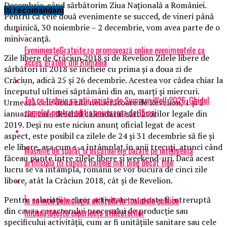
Decembrie, când sărbătorim Ziua Naţională a României.
Iti recomandam
Pentru că cele două evenimente se succed, de vineri până
duminică, 30 noiembrie – 2 decembrie, vom avea parte de o
minivacanţă.
EvenimenteGratuite.ro promovează online evenimentele cu
Zile libere de Crăciun 2018 şi de Revelion Zilele libere de
acces gratuit din România
sărbători în 2018 se încheie cu prima şi a doua zi de
Crăciun, adică 25 şi 26 decembrie. Acestea vor cădea chiar la
începutul ultimei săptămâni din an, marţi şi miercuri.
Tot ce trebuie sa stii inainte de Summer Well 2026. Ghidul
Urmează cele două zile nelucrătoare de Revelion, 1 şi 2
complet pentru editia aniversara de 15 ani
ianuarie, care deschid calendarul sărbătorilor legale din
2019. Deşi nu este niciun anunţ oficial legat de acest
aspect, este posibil ca zilele de 24 şi 31 decembrie să fie şi
ele libere, aşa cum s-a întâmplat în anii trecuţi, atunci când
Mașinile de spălat și uscătoarele bazate pe inteligență
făceau punte între zilele libere şi weekend-uri. Dacă acest
artificială îți cunosc hainele mai bine decât tine
lucru se va întâmpla, românii se vor bucura de cinci zile
libere, atât la Crăciun 2018, cât şi de Revelion.
Pentru salariaţii a căror activitate nu poate fi intreruptă
În ce mod tehnologia utilizată în toaletele publice
din cauza caracterului procesului de producţie sau
îmbunătățește experiența utilizatorilor
specificului activităţii, cum ar fi unităţiile sanitare sau cele