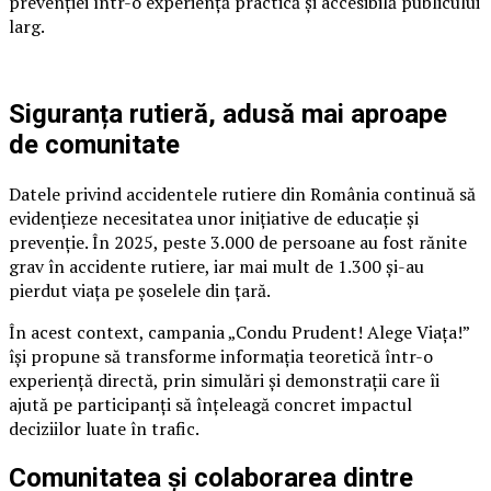
prevenției într-o experiență practică și accesibilă publicului
larg.
Siguranța rutieră, adusă mai aproape
de comunitate
Datele privind accidentele rutiere din România continuă să
evidențieze necesitatea unor inițiative de educație și
prevenție. În 2025, peste 3.000 de persoane au fost rănite
grav în accidente rutiere, iar mai mult de 1.300 și-au
pierdut viața pe șoselele din țară.
În acest context, campania „Condu Prudent! Alege Viața!”
își propune să transforme informația teoretică într-o
experiență directă, prin simulări și demonstrații care îi
ajută pe participanți să înțeleagă concret impactul
deciziilor luate în trafic.
Comunitatea și colaborarea dintre