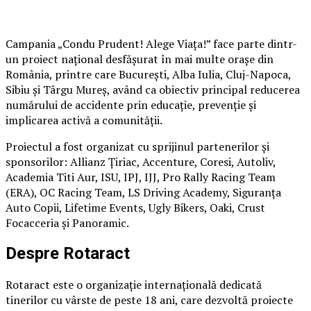
Campania „Condu Prudent! Alege Viața!” face parte dintr-
un proiect național desfășurat în mai multe orașe din
România, printre care București, Alba Iulia, Cluj-Napoca,
Sibiu și Târgu Mureș, având ca obiectiv principal reducerea
numărului de accidente prin educație, prevenție și
implicarea activă a comunității.
Proiectul a fost organizat cu sprijinul partenerilor și
sponsorilor: Allianz Țiriac, Accenture, Coresi, Autoliv,
Academia Titi Aur, ISU, IPJ, IJJ, Pro Rally Racing Team
(ERA), OC Racing Team, LS Driving Academy, Siguranța
Auto Copii, Lifetime Events, Ugly Bikers, Oaki, Crust
Focacceria și Panoramic.
Despre Rotaract
Rotaract este o organizație internațională dedicată
tinerilor cu vârste de peste 18 ani, care dezvoltă proiecte