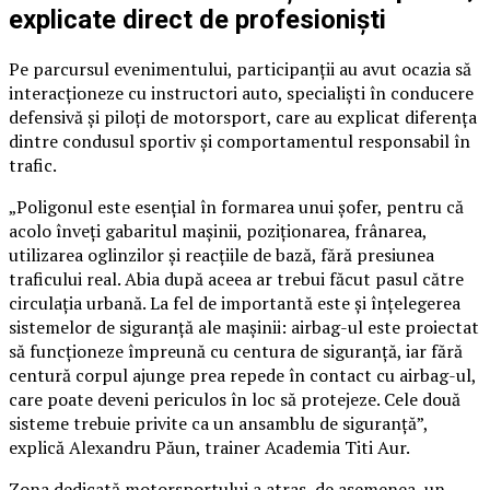
explicate direct de profesioniști
Pe parcursul evenimentului, participanții au avut ocazia să
interacționeze cu instructori auto, specialiști în conducere
defensivă și piloți de motorsport, care au explicat diferența
dintre condusul sportiv și comportamentul responsabil în
trafic.
„Poligonul este esențial în formarea unui șofer, pentru că
acolo înveți gabaritul mașinii, poziționarea, frânarea,
utilizarea oglinzilor și reacțiile de bază, fără presiunea
traficului real. Abia după aceea ar trebui făcut pasul către
circulația urbană. La fel de importantă este și înțelegerea
sistemelor de siguranță ale mașinii: airbag-ul este proiectat
să funcționeze împreună cu centura de siguranță, iar fără
centură corpul ajunge prea repede în contact cu airbag-ul,
care poate deveni periculos în loc să protejeze. Cele două
sisteme trebuie privite ca un ansamblu de siguranță”,
explică Alexandru Păun, trainer Academia Titi Aur.
Zona dedicată motorsportului a atras, de asemenea, un