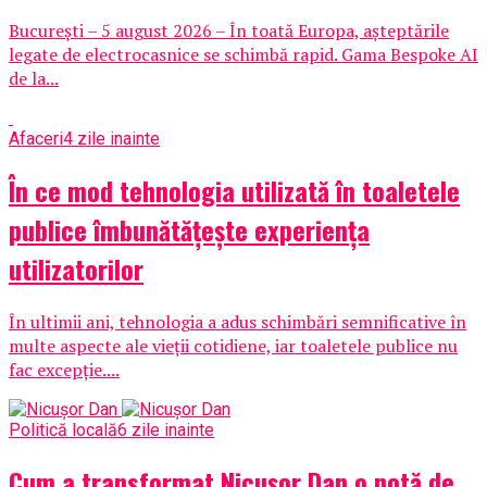
București – 5 august 2026 – În toată Europa, așteptările
legate de electrocasnice se schimbă rapid. Gama Bespoke AI
de la...
Afaceri
4 zile inainte
În ce mod tehnologia utilizată în toaletele
publice îmbunătățește experiența
utilizatorilor
În ultimii ani, tehnologia a adus schimbări semnificative în
multe aspecte ale vieții cotidiene, iar toaletele publice nu
fac excepție....
Politică locală
6 zile inainte
Cum a transformat Nicușor Dan o notă de