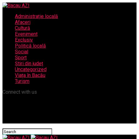
Administrație locală
Afaceri
Cultură
Eveniment
Exclusiv
Politică locală
Social
Sport
Știri din județ
Uncategorized
Viața în Bacău
Turism
Connect with us