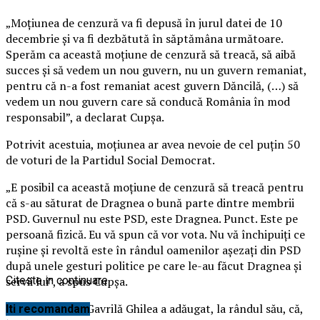
„Moţiunea de cenzură va fi depusă în jurul datei de 10
decembrie şi va fi dezbătută în săptămâna următoare.
Sperăm ca această moţiune de cenzură să treacă, să aibă
succes şi să vedem un nou guvern, nu un guvern remaniat,
pentru că n-a fost remaniat acest guvern Dăncilă, (…) să
vedem un nou guvern care să conducă România în mod
responsabil”, a declarat Cupşa.
Potrivit acestuia, moţiunea ar avea nevoie de cel puţin 50
de voturi de la Partidul Social Democrat.
„E posibil ca această moţiune de cenzură să treacă pentru
că s-au săturat de Dragnea o bună parte dintre membrii
PSD. Guvernul nu este PSD, este Dragnea. Punct. Este pe
persoană fizică. Eu vă spun că vor vota. Nu vă închipuiţi ce
ruşine şi revoltă este în rândul oamenilor aşezaţi din PSD
după unele gesturi politice pe care le-au făcut Dragnea şi
servii lui”, a spus Cupşa.
Citeste in continuare
Deputatul PNL Gavrilă Ghilea a adăugat, la rândul său, că,
Iti recomandam