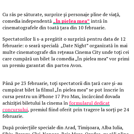
Cu râs pe săturate, surprize și personaje pline de viață,
comedia independentă
„În pielea mea”
intră în
cinematografele din toată țara din 10 februarie.
Spectatorilor li s-a pregătit o surpriză pentru data de 12
februarie: o seară specială „Date Night” organizată în mai
multe cinematografe din rețeaua Cinema City unde toți cei
care cumpără un bilet la comedia „În pielea mea” vor primi
un premiu garantat din partea Avon.
Până pe 23 februarie, toți spectatorii din țară care și-au
cumpărat bilet la filmul „În pielea mea” se pot înscrie în
cursa pentru un iPhone 17 Pro Max, încărcând dovada
achiziției biletului la cinema în
formularul dedicat
concursului
, premiul fiind oferit prin tragere la sorți pe 24
februarie.
După proiecțiile speciale din Arad, Timișoara, Alba Iulia,
Sibiu, Brașov, Cluj-Napoca, Baia Mare, Oradea, cu săli pline,