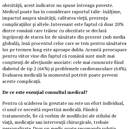
obezității, acest indicator nu spune întreaga poveste.
Medicul poate lua în considerare raportul talie–înălțime,
impactul asupra sănătății, calitatea vieții, prezența
complicațiilor și altele. Interesant este faptul că doar 20%
dintre românii care trăiesc cu obezitate se declară
îngrijorați de starea lor de sănătate din prezent (sub media
globală), însă procentul celor care se tem pentru sănătatea
lor pe termen lung este aproape dublu. Această preocupare
pentru viitor vine din faptul că românii sunt mult mai
conștienți de afecțiunile asociate: cele mai cunoscute fiind
diabetul de tip 2 (66%) și problemele cardiovasculare (64%).
Evaluarea medicală la momentul potrivit poate preveni
aceste complicații.
De ce este esențial consultul medical?
Pentru că scăderea în greutate nu este un efort individual,
ci unul ce necesită expertiză medicală. Fiindcă
tratamentele, fie că vorbim de modificări ale stilului de
viață, medicație sau intervenții chirurgicale, trebuie
personalizate. Doar un medic poate recomanda soluția