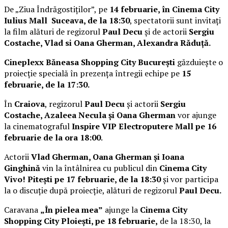
De „Ziua Îndrăgostiților”, pe
14 februarie, în Cinema City
Iulius Mall Suceava, de la 18:30
, spectatorii sunt invitați
la film alături de regizorul
Paul Decu
și de actorii
Sergiu
Costache, Vlad si Oana Gherman, Alexandra Răduță.
Cineplexx Băneasa Shopping City București
găzduiește o
proiecție specială în prezența întregii echipe pe
15
februarie, de la 17:30.
În
Craiova
, regizorul
Paul Decu
și actorii
Sergiu
Costache, Azaleea Necula și Oana Gherman
vor ajunge
la cinematograful
Inspire VIP Electroputere Mall pe 16
februarie de la ora 18:00
.
Actorii
Vlad Gherman, Oana Gherman și Ioana
Ginghină
vin la întâlnirea cu publicul din
Cinema City
Vivo! Pitești pe 17 februarie, de la 18:30
și vor participa
la o discuție după proiecție, alături de regizorul
Paul Decu.
Caravana
„În pielea mea”
ajunge la
Cinema City
Shopping City Ploiești, pe 18 februarie,
de la 18:30, la