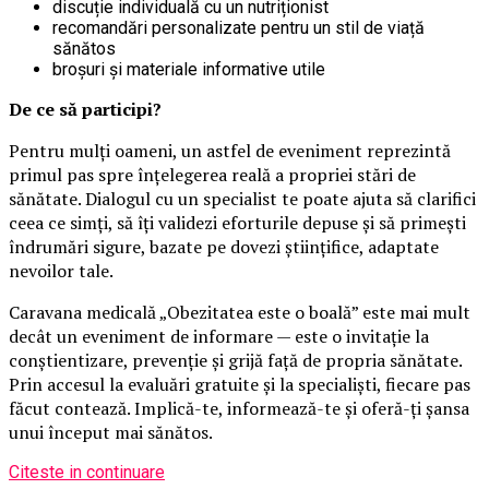
discuție individuală cu un nutriționist
recomandări personalizate pentru un stil de viață
sănătos
broșuri și materiale informative utile
De ce să participi?
Pentru mulți oameni, un astfel de eveniment reprezintă
primul pas spre înțelegerea reală a propriei stări de
sănătate. Dialogul cu un specialist te poate ajuta să clarifici
ceea ce simți, să îți validezi eforturile depuse și să primești
îndrumări sigure, bazate pe dovezi științifice, adaptate
nevoilor tale.
Caravana medicală „Obezitatea este o boală” este mai mult
decât un eveniment de informare — este o invitație la
conștientizare, prevenție și grijă față de propria sănătate.
Prin accesul la evaluări gratuite și la specialiști, fiecare pas
făcut contează. Implică-te, informează-te și oferă-ți șansa
unui început mai sănătos.
Citeste in continuare