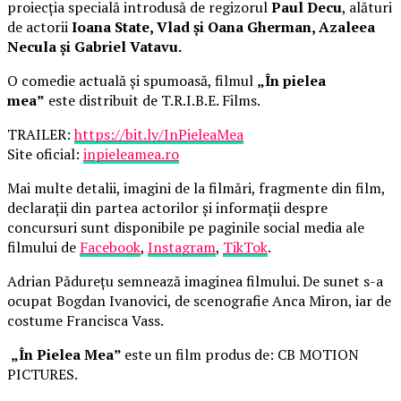
proiecția specială introdusă de regizorul
Paul Decu
, alături
de actorii
Ioana State, Vlad și Oana Gherman, Azaleea
Necula și Gabriel Vatavu.
O comedie actuală și spumoasă, filmul
„În pielea
mea”
este distribuit de T.R.I.B.E. Films.
TRAILER:
https://bit.ly/InPieleaMea
Site oficial:
inpieleamea.ro
Mai multe detalii, imagini de la filmări, fragmente din film,
declarații din partea actorilor și informații despre
concursuri sunt disponibile pe paginile social media ale
filmului de
Facebook
,
Instagram
,
TikTok
.
Adrian Pădurețu semnează imaginea filmului. De sunet s-a
ocupat Bogdan Ivanovici, de scenografie Anca Miron, iar de
costume Francisca Vass.
„În Pielea Mea”
este un film produs de: CB MOTION
PICTURES.