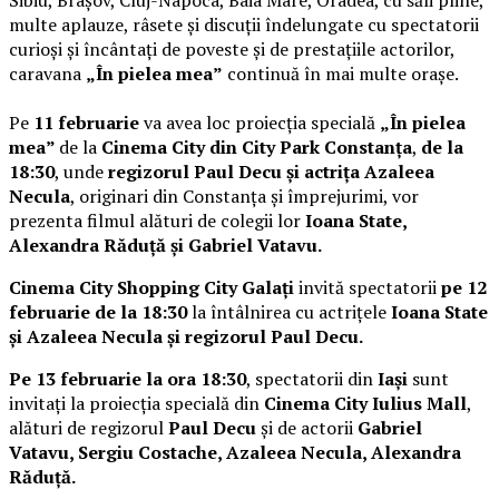
multe aplauze, râsete și discuții îndelungate cu spectatorii
curioși și încântați de poveste și de prestațiile actorilor,
caravana
„În pielea mea”
continuă în mai multe orașe.
Pe
11 februarie
va avea loc proiecția specială
„În pielea
mea”
de la
Cinema City din City Park Constanța
,
de la
18:30
, unde
regizorul Paul Decu și actrița Azaleea
Necula
, originari din Constanța și împrejurimi, vor
prezenta filmul alături de colegii lor
Ioana State,
Alexandra Răduță și Gabriel Vatavu.
Cinema City Shopping City Galați
invită spectatorii
pe 12
februarie de la 18:30
la întâlnirea cu actrițele
Ioana State
și Azaleea Necula și regizorul Paul Decu.
Pe 13 februarie la ora 18:30
, spectatorii din
Iași
sunt
invitați la proiecția specială din
Cinema City Iulius Mall
,
alături de regizorul
Paul Decu
și de actorii
Gabriel
Vatavu, Sergiu Costache, Azaleea Necula, Alexandra
Răduță.