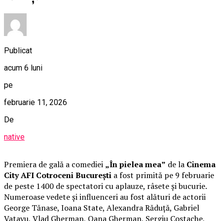
Publicat
acum 6 luni
pe
februarie 11, 2026
De
native
Premiera de gală a comediei
„În pielea mea”
de la
Cinema
City AFI Cotroceni București
a fost primită pe 9 februarie
de peste 1400 de spectatori cu aplauze, râsete și bucurie.
Numeroase vedete și influenceri au fost alături de actorii
George Tănase, Ioana State, Alexandra Răduță, Gabriel
Vatavu, Vlad Gherman, Oana Gherman, Sergiu Costache,