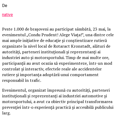
De
native
Peste 1.000 de brașoveni au participat sâmbătă, 23 mai, la
evenimentul „Condu Prudent! Alege Viața!”, una dintre cele
mai ample inițiative de educație și conștientizare rutieră
organizate la nivel local de Rotaract Kronstadt, alături de
autorități, parteneri instituționali și reprezentanți ai
industriei auto și motorsportului. Timp de mai multe ore,
participanții au avut ocazia să experimenteze, într-un mod
controlat și interactiv, efectele reale ale accidentelor
rutiere și importanța adoptării unui comportament
responsabil în trafic.
Evenimentul, organizat împreună cu autorități, parteneri
instituționali și reprezentanți ai industriei automotive și
motorsportului, a avut ca obiectiv principal transformarea
prevenției într-o experiență practică și accesibilă publicului
larg.