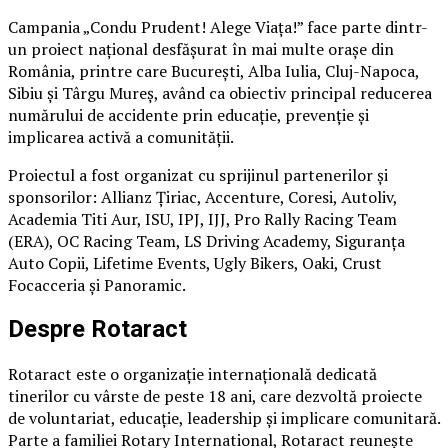
Campania „Condu Prudent! Alege Viața!” face parte dintr-
un proiect național desfășurat în mai multe orașe din
România, printre care București, Alba Iulia, Cluj-Napoca,
Sibiu și Târgu Mureș, având ca obiectiv principal reducerea
numărului de accidente prin educație, prevenție și
implicarea activă a comunității.
Proiectul a fost organizat cu sprijinul partenerilor și
sponsorilor: Allianz Țiriac, Accenture, Coresi, Autoliv,
Academia Titi Aur, ISU, IPJ, IJJ, Pro Rally Racing Team
(ERA), OC Racing Team, LS Driving Academy, Siguranța
Auto Copii, Lifetime Events, Ugly Bikers, Oaki, Crust
Focacceria și Panoramic.
Despre Rotaract
Rotaract este o organizație internațională dedicată
tinerilor cu vârste de peste 18 ani, care dezvoltă proiecte
de voluntariat, educație, leadership și implicare comunitară.
Parte a familiei Rotary International, Rotaract reunește