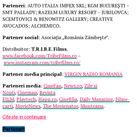
Parteneri
: AUTO ITALIA IMPEX SRL; KGM BUCUREȘTI –
SMT PALLADY; RAZELM LUXURY RESORT – JURILOVCA;
SCEMTOVICI & BENOWITZ GALLERY; CREATIVE
AVOCADOS; ALCHEMICO.
Partener social
: Asociația „România Zâmbește”.
Distribuitor:
T.R.I.B.E. Films
.
www.facebook.com/TribeFilms.ro
–
www.instagram.com/tribefilms.ro/
Partener media principal
:
VIRGIN RADIO ROMANIA
Parteneri media
:
CineFan
,
News.ro
,
Zile și
Nopți
,
Cinemap
,
Revista
FILM
,
Playtech
,
Happ.ro
,
Cinefilia
,
Daily Magazine
,
Filme-
carti
,
MovieNews
,
The Movienator
,
Munteanu
.
Citeste in continuare
Parteneri