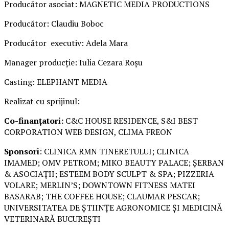
Producător asociat: MAGNETIC MEDIA PRODUCTIONS
Producător: Claudiu Boboc
Producător executiv: Adela Mara
Manager producție: Iulia Cezara Roșu
Casting: ELEPHANT MEDIA
Realizat cu sprijinul:
Co-finanțatori:
C&C HOUSE RESIDENCE, S&I BEST
CORPORATION WEB DESIGN, CLIMA FREON
Sponsori
: CLINICA RMN TINERETULUI; CLINICA
IMAMED; OMV PETROM; MIKO BEAUTY PALACE; ȘERBAN
& ASOCIAȚII; ESTEEM BODY SCULPT & SPA; PIZZERIA
VOLARE; MERLIN’S; DOWNTOWN FITNESS MATEI
BASARAB; THE COFFEE HOUSE; CLAUMAR PESCAR;
UNIVERSITATEA DE ȘTIINȚE AGRONOMICE ȘI MEDICINĂ
VETERINARĂ BUCUREȘTI