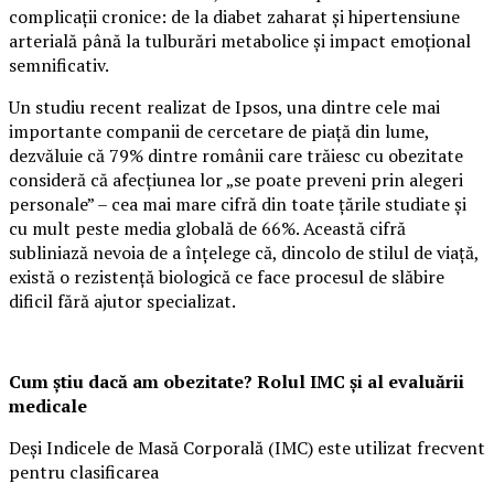
complicații cronice: de la diabet zaharat și hipertensiune
arterială până la tulburări metabolice și impact emoțional
semnificativ.
Un studiu recent realizat de Ipsos, una dintre cele mai
importante companii de cercetare de piață din lume,
dezvăluie că 79% dintre românii care trăiesc cu obezitate
consideră că afecțiunea lor „se poate preveni prin alegeri
personale” – cea mai mare cifră din toate țările studiate și
cu mult peste media globală de 66%. Această cifră
subliniază nevoia de a înțelege că, dincolo de stilul de viață,
există o rezistență biologică ce face procesul de slăbire
dificil fără ajutor specializat.
Cum știu dacă am obezitate? Rolul IMC și al evaluării
medicale
Deși Indicele de Masă Corporală (IMC) este utilizat frecvent
pentru clasificarea