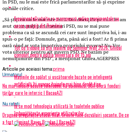
în PSD, nu le mai este frică parlamentarilor să-şi exprime
opiniile critice.
EvenimenteGratuite.ro promovează online evenimentele cu
„Să ştiţi că nu le mai este frică. Din discuţiile pe care le-am
acces gratuit din România
avut cu anumiţi parlamentari PSD, nu se mai pune
problema ca să se ascundă cei care sunt împotriva lui, i-au
spus-o pe faţă: Domnule, gata, până aici a fost! Ar fi prima
oară când ar vota împotriva propriului guvern? Nu. Vor
Tot ce trebuie sa stii inainte de Summer Well 2026. Ghidul
vota ulterior pentru alt guvern PSD. Ne bazăm pe
complet pentru editia aniversara de 15 ani
nemulţumirile din PSD”, a menţionat Ghilea.AGERPRES
Articole pe aceiasi tema:
prima
Urmatorul
Mașinile de spălat și uscătoarele bazate pe inteligență
artificială îți cunosc hainele mai bine decât tine
Nu mai folosiți aceste telefoane. Vă spionează. SUA oferă fonduri
țărilor care le interzic | BacauAZI
Nu ratati
În ce mod tehnologia utilizată în toaletele publice
îmbunătățește experiența utilizatorilor
Dragnea pregătește atacul final. Oreste face dezvăluiri șocante. De ce
a fost eliminat Rareș Bogdan | BacauAZI