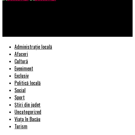
Bacau AZI
Guvernul Dăncilă va PICA. A fost stabilită și data. Se numără
VOTURILE | BacauAZI
Administrație locală
Afaceri
Cultură
Eveniment
Exclusiv
Politică locală
Social
Sport
Știri din județ
Uncategorized
Viața în Bacău
Turism