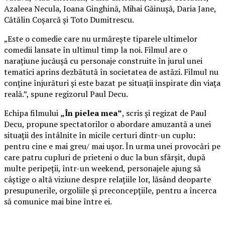
Azaleea Necula, Ioana Ginghină, Mihai Găinușă, Daria Jane,
Cătălin Coșarcă și Toto Dumitrescu.
„Este o comedie care nu urmărește tiparele ultimelor
comedii lansate în ultimul timp la noi. Filmul are o
narațiune jucăușă cu personaje construite în jurul unei
tematici aprins dezbătută în societatea de astăzi. Filmul nu
conține înjurături și este bazat pe situații inspirate din viața
reală.”, spune regizorul Paul Decu.
Echipa filmului
„În pielea mea”
, scris și regizat de Paul
Decu, propune spectatorilor o abordare amuzantă a unei
situații des întâlnite în micile certuri dintr-un cuplu:
pentru cine e mai greu/ mai ușor. În urma unei provocări pe
care patru cupluri de prieteni o duc la bun sfârșit, după
multe peripeții, într-un weekend, personajele ajung să
câștige o altă viziune despre relațiile lor, lăsând deoparte
presupunerile, orgoliile și preconcepțiile, pentru a încerca
să comunice mai bine între ei.