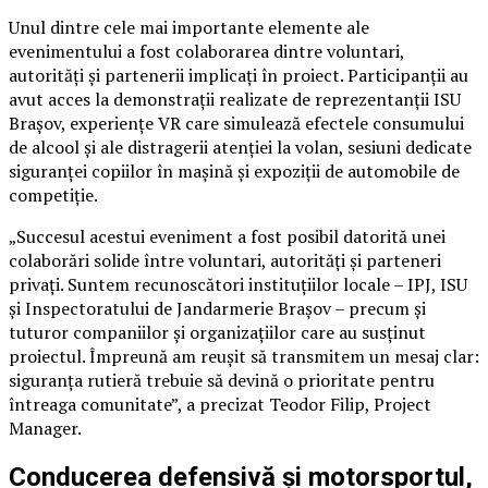
Unul dintre cele mai importante elemente ale
evenimentului a fost colaborarea dintre voluntari,
autorități și partenerii implicați în proiect. Participanții au
avut acces la demonstrații realizate de reprezentanții ISU
Brașov, experiențe VR care simulează efectele consumului
de alcool și ale distragerii atenției la volan, sesiuni dedicate
siguranței copiilor în mașină și expoziții de automobile de
competiție.
„Succesul acestui eveniment a fost posibil datorită unei
colaborări solide între voluntari, autorități și parteneri
privați. Suntem recunoscători instituțiilor locale – IPJ, ISU
și Inspectoratului de Jandarmerie Brașov – precum și
tuturor companiilor și organizațiilor care au susținut
proiectul. Împreună am reușit să transmitem un mesaj clar:
siguranța rutieră trebuie să devină o prioritate pentru
întreaga comunitate”, a precizat Teodor Filip, Project
Manager.
Conducerea defensivă și motorsportul,