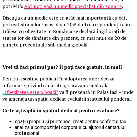
potrivită.
Aici poți găsi un medic specialist din zona ta
.
Discuția cu un medic este cu atât mai importantă cu cât,
potrivit studiului Ipsos, doar 20% dintre respondenții care
trăiesc cu obezitate în România se declară îngrijorați de
starea lor de sănătate din prezent, cu mai mult de 20 de
puncte procentuale sub media globală.
Vrei să faci primul pas? Îl poți face gratuit, în mall
Pentru a susține publicul în adoptarea unor decizii
informate privind sănătatea, Caravana medicală
„Obezitatea este o boală”
va fi prezentă în Palas Iași – unde
va amenaja un spațiu dedicat evaluării statusului ponderal.
Ce te așteaptă în spațiul dedicat pentru evaluare?
spațiu propriu și prietenos, creat pentru confortul tău
analiza a compoziției corporale cu ajutorul cântarului
profesional