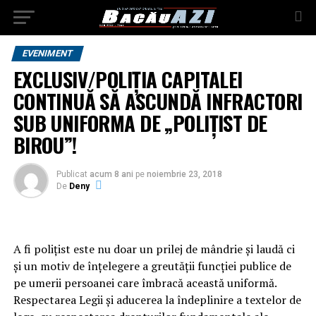
EVENIMENT
EXCLUSIV/POLIȚIA CAPITALEI
CONTINUĂ SĂ ASCUNDĂ INFRACTORI
SUB UNIFORMA DE „POLIȚIST DE
BIROU”!
Publicat
acum 8 ani
pe
noiembrie 23, 2018
De
Deny
A fi polițist este nu doar un prilej de mândrie și laudă ci
și un motiv de înțelegere a greutății funcției publice de
pe umerii persoanei care îmbracă această uniformă.
Respectarea Legii și aducerea la îndeplinire a textelor de