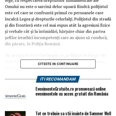
lege, cu respectarea drepturilor fundamentale ale
Omului nu este o sarcină deloc ușoară fiindcă polițistul
este cel care se confruntă primul cu persoanele care
încalcă Legea și drepturile celorlalți. Polițistul din stradă
și din frontieră este cel mai expus atât la agresiuni fizice
și verbale cât și la intimidări, hărțuire chiar din partea
șefilor ierarhici incompetenți care au ajuns să conducă,
din păcate, în Poliția Română.
Nu același lucru se întâmplă cu „polițiștii de birou” din
structurile suport (financiar contabil, resurse umane,
CITESTE IN CONTINUARE
administrativ-logistic, juridic, IT, control intern,
psihologic, medical etc.) care stau ascunși prin birouri și
ITI RECOMANDAM
plimbă, în cele opt ore de program de luni până vineri, o
hârtie între: cantină, toaletă, locul pentru „degustarea”
EvenimenteGratuite.ro promovează online
cafelelor și a țigărilor… dar, „sunt polițiști”. Printre
evenimentele cu acces gratuit din România
acești „polițiști de birou” se numără și cei din structurile
de control intern, indivizi care, de regulă, nu au habar
despre munca de poliție și Lege. Ei sunt plătiți să-l apere
Tot ce trebuie sa stii inainte de Summer Well