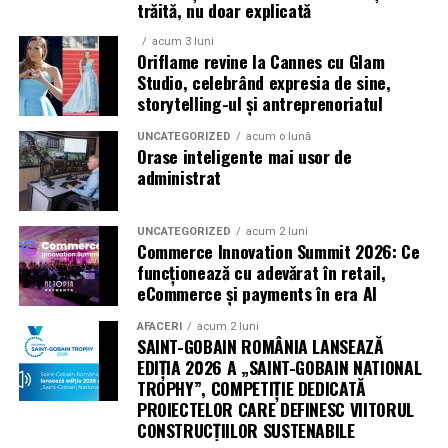
trăită, nu doar explicată
filmului de
Facebook
,
Instagram
,
TikTok
.
acum 3 luni
Oriflame revine la Cannes cu Glam
Adrian Pădurețu semnează imaginea filmului. De sunet
Studio, celebrând expresia de sine,
s-a ocupat Bogdan Ivanovici, de scenografie Anca
storytelling-ul și antreprenoriatul
Miron, iar de costume Francisca Vass.
UNCATEGORIZED
acum o lună
Orase inteligente mai usor de
„În Pielea Mea”
este un film produs de: CB MOTION
administrat
PICTURES.
Producător asociat: MAGNETIC MEDIA PRODUCTIONS
UNCATEGORIZED
acum 2 luni
Commerce Innovation Summit 2026: Ce
funcționează cu adevărat în retail,
Producător: Claudiu Boboc
eCommerce și payments în era AI
Producător executiv: Adela Mara
AFACERI
acum 2 luni
SAINT-GOBAIN ROMÂNIA LANSEAZĂ
Manager producție: Iulia Cezara Roșu
EDIȚIA 2026 A „SAINT-GOBAIN NATIONAL
TROPHY”, COMPETIȚIE DEDICATĂ
Casting: ELEPHANT MEDIA
PROIECTELOR CARE DEFINESC VIITORUL
CONSTRUCȚIILOR SUSTENABILE
Realizat cu sprijinul: