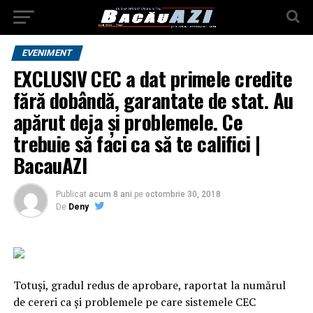
EVENIMENT
EXCLUSIV CEC a dat primele credite
fără dobândă, garantate de stat. Au
apărut deja și problemele. Ce
trebuie să faci ca să te califici |
BacauAZI
Publicat
acum 8 ani
pe
octombrie 30, 2018
De
Deny
Totuşi, gradul redus de aprobare, raportat la numărul
de cereri ca şi problemele pe care sistemele CEC