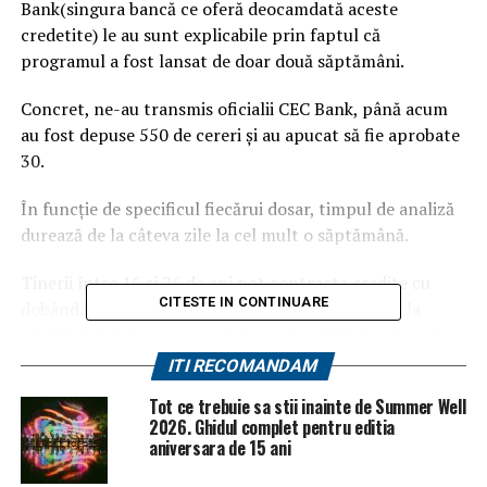
Bank(singura bancă ce oferă deocamdată aceste
credetite) le au sunt explicabile prin faptul că
programul a fost lansat de doar două săptămâni.
Concret, ne-au transmis oficialii CEC Bank, până acum
au fost depuse 550 de cereri şi au apucat să fie aprobate
30.
În funcţie de specificul fiecărui dosar, timpul de analiză
durează de la câteva zile la cel mult o săptămână.
Tinerii între 16 şi 26 de ani pot contracta credite cu
CITESTE IN CONTINUARE
dobândă suportată de la bugetul de stat de până la
40.000 de lei, iar persoanele între 26 şi 55 de ani pot lua
acelaşi tip de credite de până la 35.000 de lei.
ITI RECOMANDAM
Tot ce trebuie sa stii inainte de Summer Well
Dacă cel care apelează la acest instrument de creditare
2026. Ghidul complet pentru editia
este angajat, poate solicita încă 20.000 de lei.
aniversara de 15 ani
Anii de studiu vor reprezenta perioada de graţie pentru