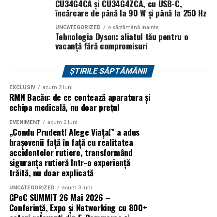
CU34G4CA și CU34G4ZCA, cu USB-C,
Actorii
Vlad Gherman, Oana Gherman și Ioana
comunitară. Parte a familiei Rotary International,
încărcare de până la 90 W și până la 250 Hz
Ginghină
vin la întâlnirea cu publicul din
Cinema City
Rotaract reunește tineri profesioniști și studenți care își
UNCATEGORIZED
o săptămână inainte
Vivo! Pitești pe 17 februarie, de la 18:30
și vor
propun să genereze schimbări pozitive în comunitățile
Tehnologia Dyson: aliatul tău pentru o
participa la o discuție după proiecție, alături de
vacanță fără compromisuri
din care fac parte, prin inițiative sociale, educaționale,
regizorul
Paul Decu.
culturale și civice.
ȘTIRILE SĂPTĂMÂNII
Caravana
„În pielea mea”
ajunge la
Cinema City
Sursa articol:
BVON.ro
Shopping City Ploiești, pe 18 februarie,
de la 18:30, la
EXCLUSIV
acum 2 luni
RMN Bacău: de ce contează aparatura și
proiecția specială introdusă de regizorul
Paul Decu
,
echipa medicală, nu doar prețul
alături de actorii
Ioana State, Vlad și Oana Gherman,
Azaleea Necula și Gabriel Vatavu.
EVENIMENT
acum 2 luni
„Condu Prudent! Alege Viața!” a adus
brașovenii față în față cu realitatea
O comedie actuală și spumoasă, filmul
„În pielea
accidentelor rutiere, transformând
mea”
este distribuit de T.R.I.B.E. Films.
siguranța rutieră într-o experiență
trăită, nu doar explicată
TRAILER:
https://bit.ly/InPieleaMea
Site oficial:
inpieleamea.ro
UNCATEGORIZED
acum 3 luni
GPeC SUMMIT 26 Mai 2026 –
Conferință, Expo și Networking cu 800+
Mai multe detalii, imagini de la filmări, fragmente din