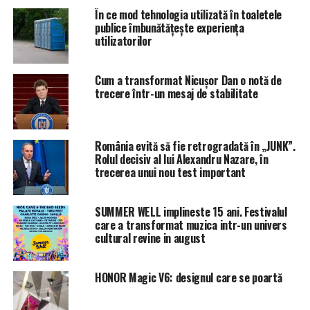
acest tip de finanţare.
În ce mod tehnologia utilizată în toaletele
publice îmbunătățește experiența
utilizatorilor
Sumele pot fi folosite pentru îmbunătăţirea pregătirii
profesionale sau pentru acces la diferite servicii de
sănătate şi activităţi sportive.
Cum a transformat Nicușor Dan o notă de
trecere într-un mesaj de stabilitate
Foarte important de reţinut, acesta este singurul credit
din România pentru care banca nu cere ca solicitantul
să facă dovada unor venituri. Dacă solicitantul are
România evită să fie retrogradată în „JUNK”.
venituri poate constitui un avantaj, însă regulile se
Rolul decisiv al lui Alexandru Nazare, în
trecerea unui nou test important
aplică şi celor care vin cu un girant codebitor, cu
condiţia ca acesta din urmă să locuiască în aceeaşi casă
cu solicitantul.
SUMMER WELL implineste 15 ani. Festivalul
care a transformat muzica intr-un univers
cultural revine in august
Nu e totul atât de simplu: “ Mi s-a spus că programul
HONOR Magic V6: designul care se poartă
e la început şi lucurile nu sunt, încă,puse la punct”