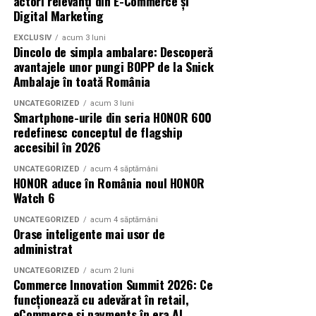
actori relevanți din E-Commerce și
film, declarații din partea actorilor și informații despre
Digital Marketing
concursuri sunt disponibile pe paginile social media ale
filmului de
Facebook
,
Instagram
,
TikTok
.
EXCLUSIV
acum 3 luni
Dincolo de simpla ambalare: Descoperă
avantajele unor pungi BOPP de la Snick
Adrian Pădurețu semnează imaginea filmului. De sunet
Ambalaje în toată România
s-a ocupat Bogdan Ivanovici, de scenografie Anca
Miron, iar de costume Francisca Vass.
UNCATEGORIZED
acum 3 luni
Smartphone-urile din seria HONOR 600
redefinesc conceptul de flagship
„În Pielea Mea”
este un film produs de: CB MOTION
accesibil în 2026
PICTURES.
UNCATEGORIZED
acum 4 săptămâni
HONOR aduce în România noul HONOR
Producător asociat: MAGNETIC MEDIA PRODUCTIONS
Watch 6
Producător: Claudiu Boboc
UNCATEGORIZED
acum 4 săptămâni
Orase inteligente mai usor de
Producător executiv: Adela Mara
administrat
UNCATEGORIZED
acum 2 luni
Manager producție: Iulia Cezara Roșu
Commerce Innovation Summit 2026: Ce
funcționează cu adevărat în retail,
Casting: ELEPHANT MEDIA
eCommerce și payments în era AI