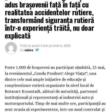
țările studiate și cu mult peste media globală de 66%.
adus brașovenii față în față cu
Această cifră subliniază nevoia de a înțelege că, dincolo
realitatea accidentelor rutiere,
de stilul de viață, există o rezistență biologică ce face
transformând siguranța rutieră
procesul de slăbire dificil fără ajutor specializat.
într-o experiență trăită, nu doar
explicată
Publicat
acum 2 luni
pe
iunie 6, 2026
De
native
Peste 1.000 de brașoveni au participat sâmbătă, 23 mai,
la evenimentul „Condu Prudent! Alege Viața!”, una
dintre cele mai ample inițiative de educație și
conștientizare rutieră organizate la nivel local de
Rotaract Kronstadt, alături de autorități, parteneri
instituționali și reprezentanți ai industriei auto și
Cum știu dacă am obezitate? Rolul IMC și al
motorsportului. Timp de mai multe ore, participanții au
evaluării medicale
avut ocazia să experimenteze, într-un mod controlat și