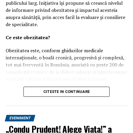
publicului larg. Inițiativa își propune să crească nivelul
de informare privind obezitatea și impactul acesteia
asupra sănătății, prin acces facil la evaluare și consiliere
de specialitate.
Ce este obezitatea?
Obezitatea este, conform ghidurilor medicale
internaționale, o boală cronică, progresivă și complexă,
tot mai frecventă în România, asociată cu peste 200 de
complicații cronice: de la diabet zaharat și hipertensiune
arterială până la tulburări metabolice și impact
emoțional semnificativ.
CITESTE IN CONTINUARE
Un studiu recent realizat de Ipsos, una dintre cele mai
importante companii de cercetare de piață din lume,
dezvăluie că 79% dintre românii care trăiesc cu
EVENIMENT
obezitate consideră că afecțiunea lor „se poate preveni
„Condu Prudent! Alege Viața!” a
prin alegeri personale” – cea mai mare cifră din toate