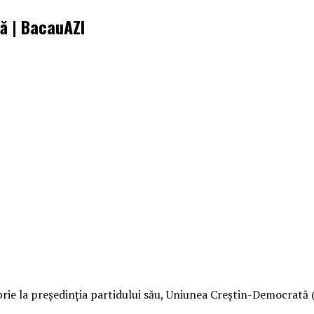
ă | BacauAZI
e la preşedinţia partidului său, Uniunea Creştin-Democrată (C