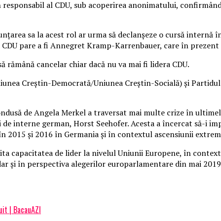
 responsabil al CDU, sub acoperirea anonimatului, confirmând as
ţarea sa la acest rol ar urma să declanşeze o cursă internă î
 CDU pare a fi Annegret Kramp-Karrenbauer, care în prezent de
ă rămână cancelar chiar dacă nu va mai fi lidera CDU.
iunea Creştin-Democrată/Uniunea Creştin-Socială) şi Partidul
condusă de Angela Merkel a traversat mai multe crize în ultimel
i de interne german, Horst Seehofer. Acesta a încercat să-i imp
l în 2015 şi 2016 în Germania şi în contextul ascensiunii extr
mita capacitatea de lider la nivelul Uniunii Europene, în conte
, dar şi în perspectiva alegerilor europarlamentare din mai 2
uit | BacauAZI