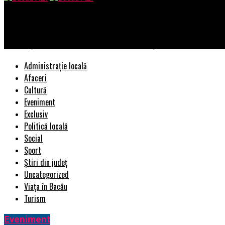
Bacau AZI
Decizia ȘOC luată de Angela MERKEL! Renunță | BacauAZI
Administrație locală
Afaceri
Cultură
Eveniment
Exclusiv
Politică locală
Social
Sport
Știri din județ
Uncategorized
Viața în Bacău
Turism
Eveniment