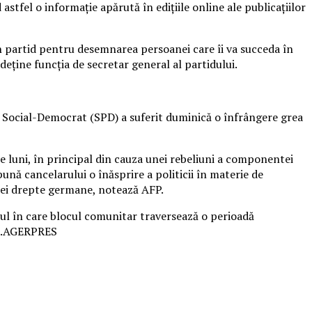
tfel o informaţie apărută în ediţiile online ale publicaţiilor
n partid pentru desemnarea persoanei care îi va succeda în
ţine funcţia de secretar general al partidului.
 Social-Democrat (SPD) a suferit duminică o înfrângere grea
e luni, în principal din cauza unei rebeliuni a componentei
ună cancelarului o înăsprire a politicii în materie de
emei drepte germane, notează AFP.
xtul în care blocul comunitar traversează o perioadă
019.AGERPRES