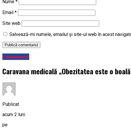
Nume
*
Email
*
Site web
Salvează-mi numele, emailul și site-ul web în acest navigat
Eveniment
Caravana medicală „Obezitatea este o boală” 
Publicat
acum 2 luni
pe