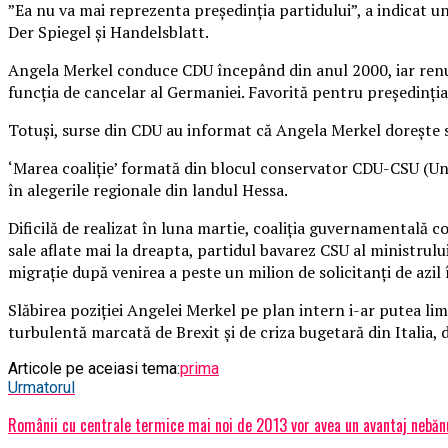
”Ea nu va mai reprezenta preşedinţia partidului”, a indicat un
Der Spiegel şi Handelsblatt.
Angela Merkel conduce CDU începând din anul 2000, iar renun
funcţia de cancelar al Germaniei.
Favorită pentru preşedinţia
Totuşi, surse din CDU au informat că Angela Merkel doreşte s
‘Marea coaliţie’ formată din blocul conservator CDU-CSU (Un
în alegerile regionale din landul Hessa.
Dificilă de realizat în luna martie, coaliţia guvernamentală 
sale aflate mai la dreapta, partidul bavarez CSU al ministrulu
migraţie după venirea a peste un milion de solicitanţi de azi
Slăbirea poziţiei Angelei Merkel pe plan intern i-ar putea li
turbulentă marcată de Brexit şi de criza bugetară din Italia
Articole pe aceiasi tema:
prima
Urmatorul
Românii cu centrale termice mai noi de 2013 vor avea un avantaj nebăn