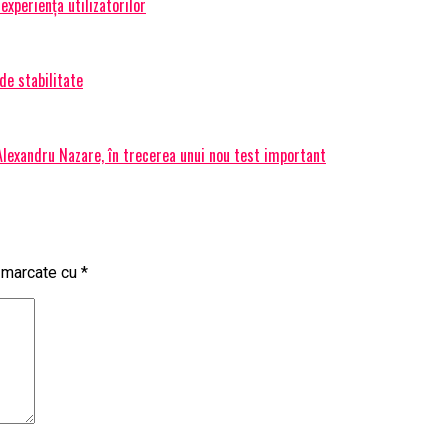
experiența utilizatorilor
de stabilitate
 Alexandru Nazare, în trecerea unui nou test important
t marcate cu
*