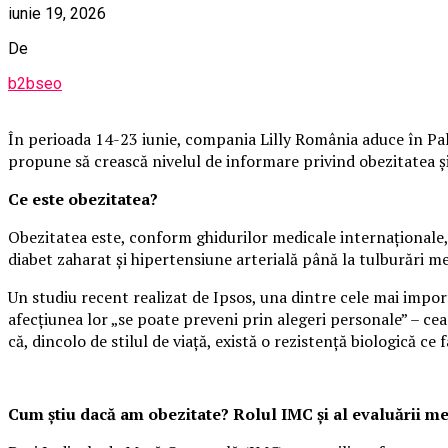
iunie 19, 2026
De
b2bseo
În perioada 14-23 iunie, compania Lilly România aduce în Pala
propune să crească nivelul de informare privind obezitatea și i
Ce este obezitatea?
Obezitatea este, conform ghidurilor medicale internaționale, 
diabet zaharat și hipertensiune arterială până la tulburări m
Un studiu recent realizat de Ipsos, una dintre cele mai impo
afecțiunea lor „se poate preveni prin alegeri personale” – cea
că, dincolo de stilul de viață, există o rezistență biologică ce f
Cum știu dacă am obezitate? Rolul IMC și al evaluării m