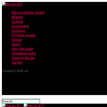
Administrație locală
Afaceri
Cultură
Eveniment
Exclusiv
Politică locală
Social
Sport
Știri din județ
Uncategorized
Viața în Bacău
Turism
Connect with us