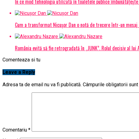
În ce mod tehnologia utilizată în toaletele publice îmbunătățește 
Cum a transformat Nicușor Dan o notă de trecere într-un mesaj 
România evită să fie retrogradată în „JUNK”. Rolul decisiv al lui
Comenteaza si tu
Leave a Reply
Adresa ta de email nu va fi publicată.
Câmpurile obligatorii sun
Comentariu
*