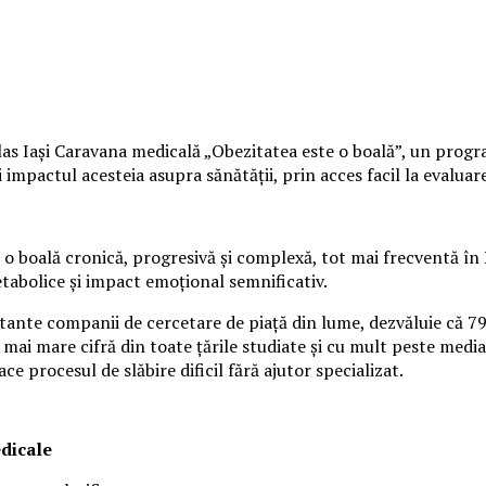
s Iași Caravana medicală „Obezitatea este o boală”, un program 
mpactul acesteia asupra sănătății, prin acces facil la evaluare 
o boală cronică, progresivă și complexă, tot mai frecventă în 
etabolice și impact emoțional semnificativ.
rtante companii de cercetare de piață din lume, dezvăluie că 7
 mai mare cifră din toate țările studiate și cu mult peste media
ace procesul de slăbire dificil fără ajutor specializat.
edicale