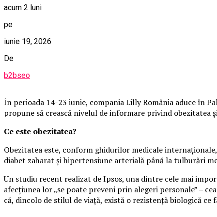
acum 2 luni
pe
iunie 19, 2026
De
b2bseo
În perioada 14-23 iunie, compania Lilly România aduce în Pala
propune să crească nivelul de informare privind obezitatea și i
Ce este obezitatea?
Obezitatea este, conform ghidurilor medicale internaționale, 
diabet zaharat și hipertensiune arterială până la tulburări m
Un studiu recent realizat de Ipsos, una dintre cele mai impo
afecțiunea lor „se poate preveni prin alegeri personale” – cea
că, dincolo de stilul de viață, există o rezistență biologică ce f