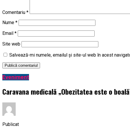
Comentariu
*
Nume
*
Email
*
Site web
Salvează-mi numele, emailul și site-ul web în acest navigat
Eveniment
Caravana medicală „Obezitatea este o boală” 
Publicat