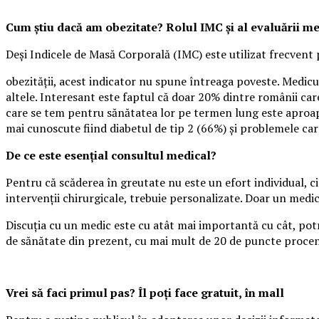
Cum știu dacă am obezitate? Rolul IMC și al evaluării m
Deși Indicele de Masă Corporală (IMC) este utilizat frecvent 
obezității, acest indicator nu spune întreaga poveste. Medicul
altele. Interesant este faptul că doar 20% dintre românii care
care se tem pentru sănătatea lor pe termen lung este aproape
mai cunoscute fiind diabetul de tip 2 (66%) și problemele ca
De ce este esențial consultul medical?
Pentru că scăderea în greutate nu este un efort individual, ci
intervenții chirurgicale, trebuie personalizate. Doar un medi
Discuția cu un medic este cu atât mai importantă cu cât, potr
de sănătate din prezent, cu mai mult de 20 de puncte procen
Vrei să faci primul pas? Îl poți face gratuit, în mall