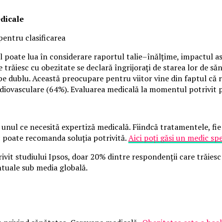
edicale
pentru clasificarea
 poate lua în considerare raportul talie–înălțime, impactul asup
 trăiesc cu obezitate se declară îngrijorați de starea lor de s
 dublu. Această preocupare pentru viitor vine din faptul că ro
rdiovasculare (64%). Evaluarea medicală la momentul potrivit p
 unul ce necesită expertiză medicală. Fiindcă tratamentele, fie 
c poate recomanda soluția potrivită.
Aici poți găsi un medic spe
ivit studiului Ipsos, doar 20% dintre respondenții care trăiesc 
tuale sub media globală.