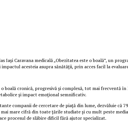
s Iași Caravana medicală „Obezitatea este o boală”, un program 
mpactul acesteia asupra sănătății, prin acces facil la evaluare 
o boală cronică, progresivă și complexă, tot mai frecventă în 
etabolice și impact emoțional semnificativ.
rtante companii de cercetare de piață din lume, dezvăluie că 7
 mai mare cifră din toate țările studiate și cu mult peste media
ace procesul de slăbire dificil fără ajutor specializat.