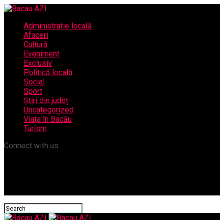
Administrație locală
Afaceri
Cultură
Eveniment
Exclusiv
Politică locală
Social
Sport
Știri din județ
Uncategorized
Viața în Bacău
Turism
Connect with us