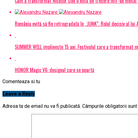
Cum a transformat Nicușor Dan o notă de trecere într-un mesaj 
România evită să fie retrogradată în „JUNK”. Rolul decisiv al lui
SUMMER WELL implineste 15 ani. Festivalul care a transformat muz
HONOR Magic V6: designul care se poartă
Comenteaza si tu
Leave a Reply
Adresa ta de email nu va fi publicată.
Câmpurile obligatorii sun