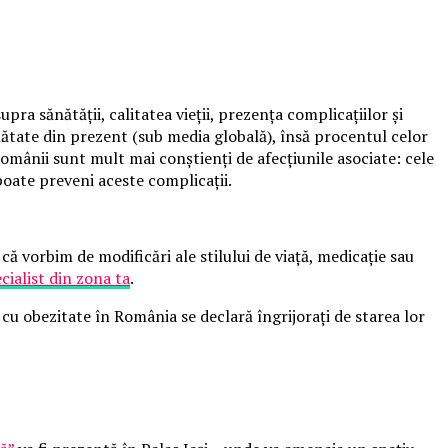
ra sănătății, calitatea vieții, prezența complicațiilor și
ănătate din prezent (sub media globală), însă procentul celor
mânii sunt mult mai conștienți de afecțiunile asociate: cele
oate preveni aceste complicații.
că vorbim de modificări ale stilului de viață, medicație sau
cialist din zona ta
.
cu obezitate în România se declară îngrijorați de starea lor