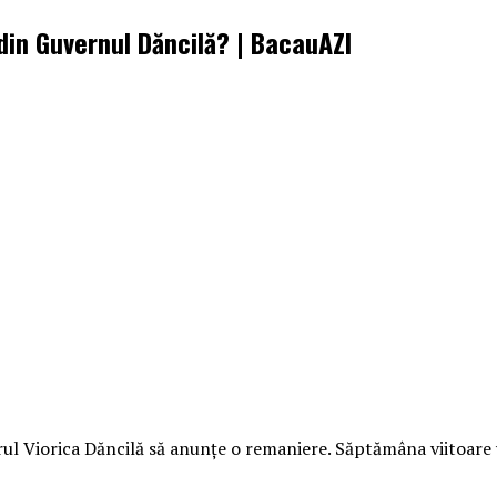
in Guvernul Dăncilă? | BacauAZI
rul Viorica Dăncilă să anunțe o remaniere. Săptămâna viitoare