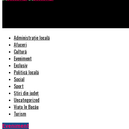
Bacau AZI
Când începe marea remaniere? Cine pleacă din Guvernul Dăncilă?
Administrație locală
Afaceri
Cultură
Eveniment
Exclusiv
Politică locală
Social
Sport
Știri din județ
Uncategorized
Viața în Bacău
Turism
Eveniment