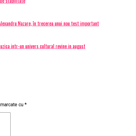
de stabilitate
 Alexandru Nazare, în trecerea unui nou test important
ica intr-un univers cultural revine in august
t marcate cu
*