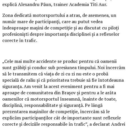
explică Alexandru Păun, trainer Academia Titi Aur.
Zona dedicată motorsportului a atras, de asemenea, un
număr mare de participanți, care au putut vedea
îndeaproape mașini de competiție și au discutat cu piloți
profesioniști despre importanța disciplinei și a reflexelor
corecte în trafic.
„Cele mai multe accidente se produc pentru că oamenii
sunt grăbiți și conduc sub presiunea timpului. Noi încercăm
să le transmitem că viața de zi cu zi nu este o probă
specială de raliu și că prioritatea trebuie să fie întotdeauna
siguranța. Am venit la acest eveniment pentru a fi mai
aproape de comunitatea din Brașov și pentru a le arăta
oamenilor că motorsportul înseamnă, înainte de toate,
disciplină, responsabilitate și siguranță. Pe lângă
prezentarea mașinilor de competiție, încercăm să le
explicăm participanților cât de importante sunt reflexele
corecte și deciziile responsabile în trafic”, a declarat Andrei