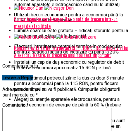
automat aparatele electrocasnice când nu le utilizaţi.
Utilizaţi becuri economice pentru a economisi până la
Cum a transformat Nicușor Dan o notă de trecere într-un
60 RON per bec în fiecare an.
mesaj de stabilitate
Lumina soarelui este gratuită – ridicaţi storurile pentru a
lăsa lumina să pătrundă în locuinţă!
Efectuaţi întreţinerea centralei termice în mod regulat
România evită să fie retrogradată în „JUNK”. Rolul decisiv al lui
pentru a scădea factura de încălzire cu până la 20%.
Alexandru Nazare, în trecerea unui nou test important
Instalaţi un cap de duş economic cu regulator de debit
Comenteaza si tu
pentru a economisi aproximativ 15 RON pe lună.
Leave a Reply
Reduceţi timpul petrecut zilnic la duş cu doar 3 minute
pentru a economisi până la 115 RON, pentru fiecare
persoană, pe an.
Adresa ta de email nu va fi publicată.
Câmpurile obligatorii
sunt marcate cu
*
Alegeţi cu atenţie aparatele electrocasnice, pentru a
realiza economii de energie de până la 60 % (trebuie
Comentariu
*
doar să verificaţi eticheta energetică UE).
Scoateţi din priză electrocasnicele atunci când nu sunt
în uz pentru a economisi aproximativ 180 RON pe an.