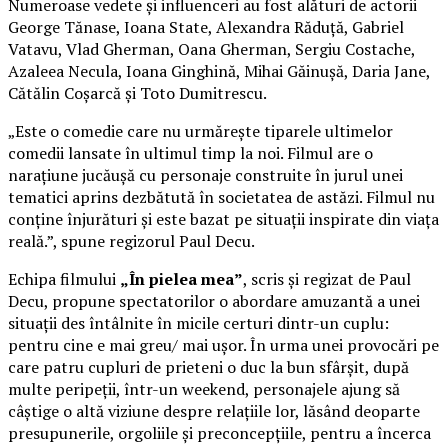
Numeroase vedete și influenceri au fost alături de actorii
George Tănase, Ioana State, Alexandra Răduță, Gabriel
Vatavu, Vlad Gherman, Oana Gherman, Sergiu Costache,
Azaleea Necula, Ioana Ginghină, Mihai Găinușă, Daria Jane,
Cătălin Coșarcă și Toto Dumitrescu.
„Este o comedie care nu urmărește tiparele ultimelor
comedii lansate în ultimul timp la noi. Filmul are o
narațiune jucăușă cu personaje construite în jurul unei
tematici aprins dezbătută în societatea de astăzi. Filmul nu
conține înjurături și este bazat pe situații inspirate din viața
reală.”, spune regizorul Paul Decu.
Echipa filmului
„În pielea mea”
, scris și regizat de Paul
Decu, propune spectatorilor o abordare amuzantă a unei
situații des întâlnite în micile certuri dintr-un cuplu:
pentru cine e mai greu/ mai ușor. În urma unei provocări pe
care patru cupluri de prieteni o duc la bun sfârșit, după
multe peripeții, într-un weekend, personajele ajung să
câștige o altă viziune despre relațiile lor, lăsând deoparte
presupunerile, orgoliile și preconcepțiile, pentru a încerca