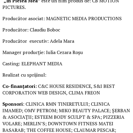
„În Pielea Mea”
este un film produs de: CB MOTION
PICTURES.
Producător asociat: MAGNETIC MEDIA PRODUCTIONS
Producător: Claudiu Boboc
Producător executiv: Adela Mara
Manager producție: Iulia Cezara Roșu
Casting: ELEPHANT MEDIA
Realizat cu sprijinul:
Co-finanțatori:
C&C HOUSE RESIDENCE, S&I BEST
CORPORATION WEB DESIGN, CLIMA FREON
Sponsori
: CLINICA RMN TINERETULUI; CLINICA
IMAMED; OMV PETROM; MIKO BEAUTY PALACE; ȘERBAN
& ASOCIAȚII; ESTEEM BODY SCULPT & SPA; PIZZERIA
VOLARE; MERLIN’S; DOWNTOWN FITNESS MATEI
BASARAB; THE COFFEE HOUSE; CLAUMAR PESCAR;