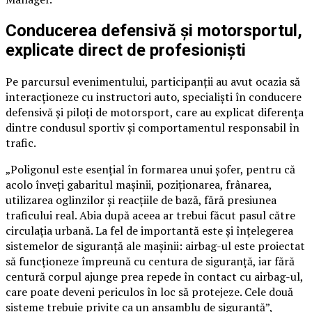
Conducerea defensivă și motorsportul,
explicate direct de profesioniști
Pe parcursul evenimentului, participanții au avut ocazia să
interacționeze cu instructori auto, specialiști în conducere
defensivă și piloți de motorsport, care au explicat diferența
dintre condusul sportiv și comportamentul responsabil în
trafic.
„Poligonul este esențial în formarea unui șofer, pentru că
acolo înveți gabaritul mașinii, poziționarea, frânarea,
utilizarea oglinzilor și reacțiile de bază, fără presiunea
traficului real. Abia după aceea ar trebui făcut pasul către
circulația urbană. La fel de importantă este și înțelegerea
sistemelor de siguranță ale mașinii: airbag-ul este proiectat
să funcționeze împreună cu centura de siguranță, iar fără
centură corpul ajunge prea repede în contact cu airbag-ul,
care poate deveni periculos în loc să protejeze. Cele două
sisteme trebuie privite ca un ansamblu de siguranță”,