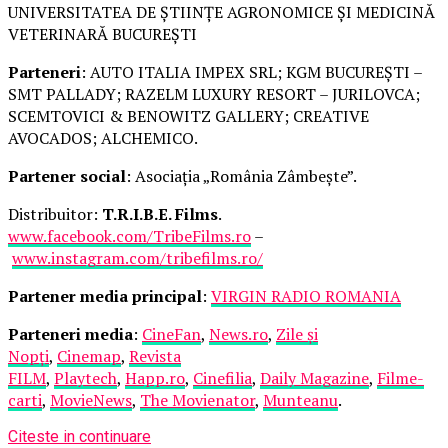
UNIVERSITATEA DE ȘTIINȚE AGRONOMICE ȘI MEDICINĂ
VETERINARĂ BUCUREȘTI
Parteneri
: AUTO ITALIA IMPEX SRL; KGM BUCUREȘTI –
SMT PALLADY; RAZELM LUXURY RESORT – JURILOVCA;
SCEMTOVICI & BENOWITZ GALLERY; CREATIVE
AVOCADOS; ALCHEMICO.
Partener social
: Asociația „România Zâmbește”.
Distribuitor:
T.R.I.B.E. Films
.
www.facebook.com/TribeFilms.ro
–
www.instagram.com/tribefilms.ro/
Partener media principal
:
VIRGIN RADIO ROMANIA
Parteneri media
:
CineFan
,
News.ro
,
Zile și
Nopți
,
Cinemap
,
Revista
FILM
,
Playtech
,
Happ.ro
,
Cinefilia
,
Daily Magazine
,
Filme-
carti
,
MovieNews
,
The Movienator
,
Munteanu
.
Citeste in continuare