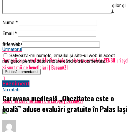
Înlocuiţi garniturile de etanşare deteriorate ale uşilor şi
ferestrelor pentru a reduce pierderile de căldură.
Nume
*
Email
*
Articole pe aceiasi tema:
prima
Site web
Urmatorul
Salvează-mi numele, emailul și site-ul web în acest
Oamenii sunt revoltați! În România se plătesc astfel de PENSII uriașe!
navigator pentru data viitoare când o să comentez.
Și sunt mii de beneficiari | BacauAZI
Eveniment
Nu ratati
Caravana medicală „Obezitatea este o
Cele mai bune hoteluri din Europa | BacauAZI
boală” aduce evaluări gratuite în Palas Iași