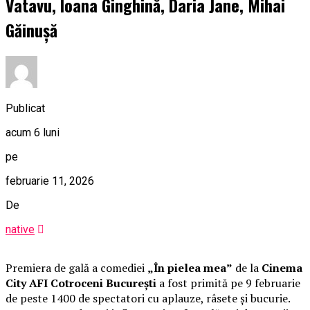
Vatavu, Ioana Ginghină, Daria Jane, Mihai
Găinușă
Publicat
acum 6 luni
pe
februarie 11, 2026
De
native
Premiera de gală a comediei
„În pielea mea”
de la
Cinema
City AFI Cotroceni București
a fost primită pe 9 februarie
de peste 1400 de spectatori cu aplauze, râsete și bucurie.