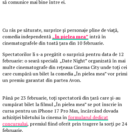
să comunice mai bine între ei.
Cu râs pe săturate, surprize și personaje pline de viață,
comedia independentă
„În pielea mea”
intră în
cinematografele din toată țara din 10 februarie.
Spectatorilor li s-a pregătit o surpriză pentru data de 12
februarie: o seară specială „Date Night” organizată în mai
multe cinematografe din rețeaua Cinema City unde toți cei
care cumpără un bilet la comedia „În pielea mea” vor primi
un premiu garantat din partea Avon.
Până pe 23 februarie, toți spectatorii din țară care și-au
cumpărat bilet la filmul „În pielea mea” se pot înscrie în
cursa pentru un iPhone 17 Pro Max, încărcând dovada
achiziției biletului la cinema în
formularul dedicat
concursului
, premiul fiind oferit prin tragere la sorți pe 24
februarie.