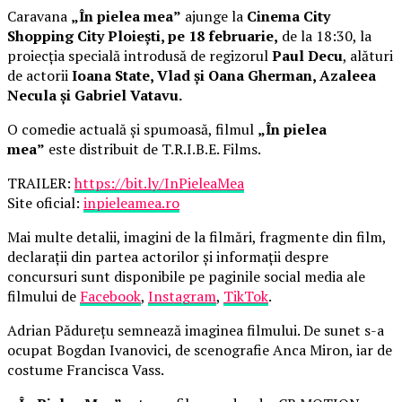
Caravana
„În pielea mea”
ajunge la
Cinema City
Shopping City Ploiești, pe 18 februarie,
de la 18:30, la
proiecția specială introdusă de regizorul
Paul Decu
, alături
de actorii
Ioana State, Vlad și Oana Gherman, Azaleea
Necula și Gabriel Vatavu.
O comedie actuală și spumoasă, filmul
„În pielea
mea”
este distribuit de T.R.I.B.E. Films.
TRAILER:
https://bit.ly/InPieleaMea
Site oficial:
inpieleamea.ro
Mai multe detalii, imagini de la filmări, fragmente din film,
declarații din partea actorilor și informații despre
concursuri sunt disponibile pe paginile social media ale
filmului de
Facebook
,
Instagram
,
TikTok
.
Adrian Pădurețu semnează imaginea filmului. De sunet s-a
ocupat Bogdan Ivanovici, de scenografie Anca Miron, iar de
costume Francisca Vass.