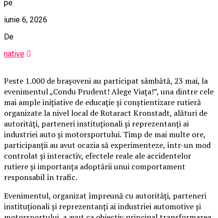
pe
iunie 6, 2026
De
native
Peste 1.000 de brașoveni au participat sâmbătă, 23 mai, la
evenimentul „Condu Prudent! Alege Viața!”, una dintre cele
mai ample inițiative de educație și conștientizare rutieră
organizate la nivel local de Rotaract Kronstadt, alături de
autorități, parteneri instituționali și reprezentanți ai
industriei auto și motorsportului. Timp de mai multe ore,
participanții au avut ocazia să experimenteze, într-un mod
controlat și interactiv, efectele reale ale accidentelor
rutiere și importanța adoptării unui comportament
responsabil în trafic.
Evenimentul, organizat împreună cu autorități, parteneri
instituționali și reprezentanți ai industriei automotive și
motorsportului, a avut ca obiectiv principal transformarea