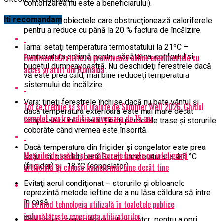
contorizarea nu este a beneficiarului).
Iti recomandam
Îndepărtaţi obiectele care obstrucţionează caloriferele
pentru a reduce cu până la 20 % factura de încălzire.
Iarna: setaţi temperatura termostatului la 21ºC –
EvenimenteGratuite.ro promovează online evenimentele cu
temperatura optimă pentru sănătatea, confortul şi
bugetul dumneavoastră. Nu deschideţi ferestrele dacă
acces gratuit din România
vă este prea cald, mai bine reduceţi temperatura
sistemului de încălzire.
Vara: ţineţi ferestrele închise dacă nu bate vântul şi
Tot ce trebuie sa stii inainte de Summer Well 2026. Ghidul
dacă temperatura exterioară este mai mare decât
complet pentru editia aniversara de 15 ani
temperatura interioară. Țineţi perdelele trase şi storurile
coborâte când vremea este însorită.
Dacă temperatura din frigider şi congelator este prea
Mașinile de spălat și uscătoarele bazate pe inteligență
scăzută, pierdeţi bani. Setaţi temperatura la 4-6 °C
artificială îți cunosc hainele mai bine decât tine
(frigider) şi -18 °C (congelator).
Evitaţi aerul condiţionat – storurile şi obloanele
reprezintă metode ieftine de a nu lăsa căldura să intre
în casă.
În ce mod tehnologia utilizată în toaletele publice
îmbunătățește experiența utilizatorilor
Folosiţi un prelungitor cu întrerupător pentru a opri