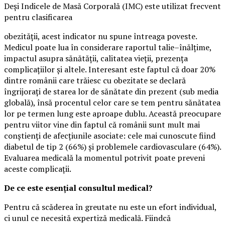
Deși Indicele de Masă Corporală (IMC) este utilizat frecvent
pentru clasificarea
obezității, acest indicator nu spune întreaga poveste.
Medicul poate lua în considerare raportul talie–înălțime,
impactul asupra sănătății, calitatea vieții, prezența
complicațiilor și altele. Interesant este faptul că doar 20%
dintre românii care trăiesc cu obezitate se declară
îngrijorați de starea lor de sănătate din prezent (sub media
globală), însă procentul celor care se tem pentru sănătatea
lor pe termen lung este aproape dublu. Această preocupare
pentru viitor vine din faptul că românii sunt mult mai
conștienți de afecțiunile asociate: cele mai cunoscute fiind
diabetul de tip 2 (66%) și problemele cardiovasculare (64%).
Evaluarea medicală la momentul potrivit poate preveni
aceste complicații.
De ce este esențial consultul medical?
Pentru că scăderea în greutate nu este un efort individual,
ci unul ce necesită expertiză medicală. Fiindcă