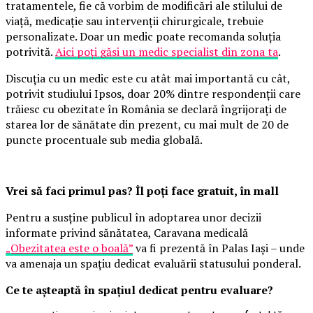
tratamentele, fie că vorbim de modificări ale stilului de
viață, medicație sau intervenții chirurgicale, trebuie
personalizate. Doar un medic poate recomanda soluția
potrivită.
Aici poți găsi un medic specialist din zona ta
.
Discuția cu un medic este cu atât mai importantă cu cât,
potrivit studiului Ipsos, doar 20% dintre respondenții care
trăiesc cu obezitate în România se declară îngrijorați de
starea lor de sănătate din prezent, cu mai mult de 20 de
puncte procentuale sub media globală.
Vrei să faci primul pas? Îl poți face gratuit, în mall
Pentru a susține publicul în adoptarea unor decizii
informate privind sănătatea, Caravana medicală
„Obezitatea este o boală”
va fi prezentă în Palas Iași – unde
va amenaja un spațiu dedicat evaluării statusului ponderal.
Ce te așteaptă în spațiul dedicat pentru evaluare?