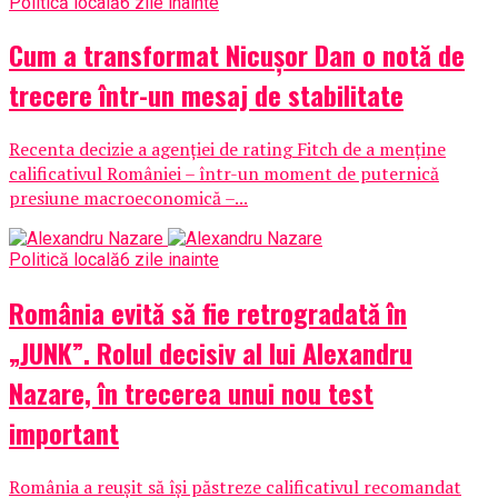
Politică locală
6 zile inainte
Cum a transformat Nicușor Dan o notă de
trecere într-un mesaj de stabilitate
Recenta decizie a agenției de rating Fitch de a menține
calificativul României – într-un moment de puternică
presiune macroeconomică –...
Politică locală
6 zile inainte
România evită să fie retrogradată în
„JUNK”. Rolul decisiv al lui Alexandru
Nazare, în trecerea unui nou test
important
România a reușit să își păstreze calificativul recomandat