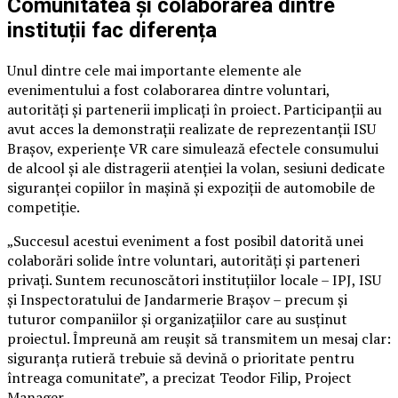
Comunitatea și colaborarea dintre
instituții fac diferența
Unul dintre cele mai importante elemente ale
evenimentului a fost colaborarea dintre voluntari,
autorități și partenerii implicați în proiect. Participanții au
avut acces la demonstrații realizate de reprezentanții ISU
Brașov, experiențe VR care simulează efectele consumului
de alcool și ale distragerii atenției la volan, sesiuni dedicate
siguranței copiilor în mașină și expoziții de automobile de
competiție.
„Succesul acestui eveniment a fost posibil datorită unei
colaborări solide între voluntari, autorități și parteneri
privați. Suntem recunoscători instituțiilor locale – IPJ, ISU
și Inspectoratului de Jandarmerie Brașov – precum și
tuturor companiilor și organizațiilor care au susținut
proiectul. Împreună am reușit să transmitem un mesaj clar:
siguranța rutieră trebuie să devină o prioritate pentru
întreaga comunitate”, a precizat Teodor Filip, Project
Manager.