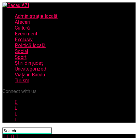
Administrație locală
Afaceri
Cultură
Eveniment
Exclusiv
Politică locală
Social
Sport
Știri din județ
Uncategorized
Viața în Bacău
Turism
Connect with us