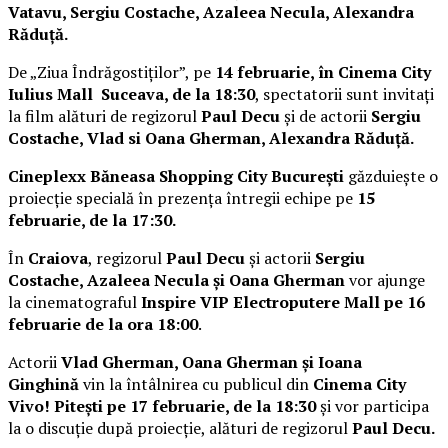
Vatavu, Sergiu Costache, Azaleea Necula, Alexandra
Răduță.
De „Ziua Îndrăgostiților”, pe
14 februarie, în Cinema City
Iulius Mall Suceava, de la 18:30
, spectatorii sunt invitați
la film alături de regizorul
Paul Decu
și de actorii
Sergiu
Costache, Vlad si Oana Gherman, Alexandra Răduță.
Cineplexx Băneasa Shopping City București
găzduiește o
proiecție specială în prezența întregii echipe pe
15
februarie, de la 17:30.
În
Craiova
, regizorul
Paul Decu
și actorii
Sergiu
Costache, Azaleea Necula și Oana Gherman
vor ajunge
la cinematograful
Inspire VIP Electroputere Mall pe 16
februarie de la ora 18:00
.
Actorii
Vlad Gherman, Oana Gherman și Ioana
Ginghină
vin la întâlnirea cu publicul din
Cinema City
Vivo! Pitești pe 17 februarie, de la 18:30
și vor participa
la o discuție după proiecție, alături de regizorul
Paul Decu.