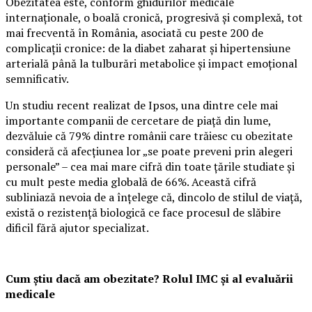
Obezitatea este, conform ghidurilor medicale
internaționale, o boală cronică, progresivă și complexă, tot
mai frecventă în România, asociată cu peste 200 de
complicații cronice: de la diabet zaharat și hipertensiune
arterială până la tulburări metabolice și impact emoțional
semnificativ.
Un studiu recent realizat de Ipsos, una dintre cele mai
importante companii de cercetare de piață din lume,
dezvăluie că 79% dintre românii care trăiesc cu obezitate
consideră că afecțiunea lor „se poate preveni prin alegeri
personale” – cea mai mare cifră din toate țările studiate și
cu mult peste media globală de 66%. Această cifră
subliniază nevoia de a înțelege că, dincolo de stilul de viață,
există o rezistență biologică ce face procesul de slăbire
dificil fără ajutor specializat.
Cum știu dacă am obezitate? Rolul IMC și al evaluării
medicale