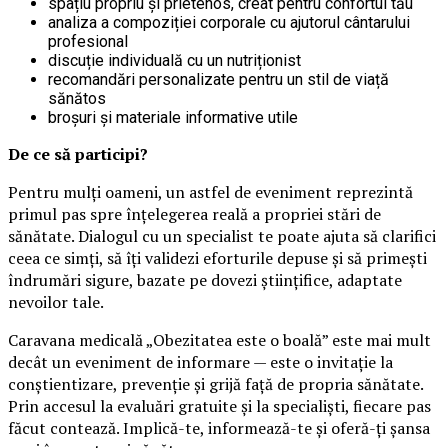
spațiu propriu și prietenos, creat pentru confortul tău
analiza a compoziției corporale cu ajutorul cântarului
profesional
discuție individuală cu un nutriționist
recomandări personalizate pentru un stil de viață
sănătos
broșuri și materiale informative utile
De ce să participi?
Pentru mulți oameni, un astfel de eveniment reprezintă
primul pas spre înțelegerea reală a propriei stări de
sănătate. Dialogul cu un specialist te poate ajuta să clarifici
ceea ce simți, să îți validezi eforturile depuse și să primești
îndrumări sigure, bazate pe dovezi științifice, adaptate
nevoilor tale.
Caravana medicală „Obezitatea este o boală” este mai mult
decât un eveniment de informare — este o invitație la
conștientizare, prevenție și grijă față de propria sănătate.
Prin accesul la evaluări gratuite și la specialiști, fiecare pas
făcut contează. Implică-te, informează-te și oferă-ți șansa