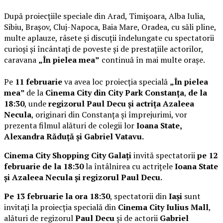
După proiecțiile speciale din Arad, Timișoara, Alba Iulia,
Sibiu, Brașov, Cluj-Napoca, Baia Mare, Oradea, cu săli pline,
multe aplauze, râsete și discuții îndelungate cu spectatorii
curioși și încântați de poveste și de prestațiile actorilor,
caravana
„În pielea mea”
continuă în mai multe orașe.
Pe
11 februarie
va avea loc proiecția specială
„În pielea
mea”
de la
Cinema City din City Park Constanța
,
de la
18:30
, unde
regizorul Paul Decu și actrița Azaleea
Necula
, originari din Constanța și împrejurimi, vor
prezenta filmul alături de colegii lor
Ioana State,
Alexandra Răduță și Gabriel Vatavu.
Cinema City Shopping City Galați
invită spectatorii
pe 12
februarie de la 18:30
la întâlnirea cu actrițele
Ioana State
și Azaleea Necula și regizorul Paul Decu.
Pe 13 februarie la ora 18:30
, spectatorii din
Iași
sunt
invitați la proiecția specială din
Cinema City Iulius Mall
,
alături de regizorul
Paul Decu
și de actorii
Gabriel