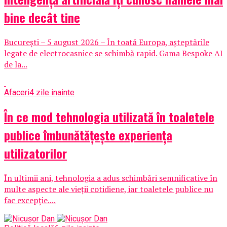
bine decât tine
București – 5 august 2026 – În toată Europa, așteptările
legate de electrocasnice se schimbă rapid. Gama Bespoke AI
de la...
Afaceri
4 zile inainte
În ce mod tehnologia utilizată în toaletele
publice îmbunătățește experiența
utilizatorilor
În ultimii ani, tehnologia a adus schimbări semnificative în
multe aspecte ale vieții cotidiene, iar toaletele publice nu
fac excepție....