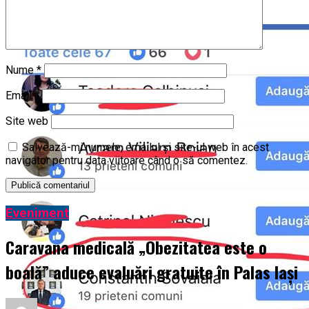
Nume
*
Email
*
Site web
Salvează-mi numele, emailul și site-ul web în acest
navigator pentru data viitoare când o să comentez.
Eveniment
Caravana medicală „Obezitatea este o
boală” aduce evaluări gratuite în Palas Iași