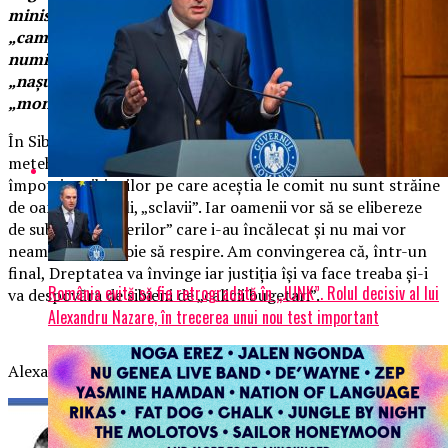
ministra Carmen Dan să îl mențină în actuala funcție pe
„cameleonul politic” Ivancea Tiberiu (fost apropiat și
numit în funcție cu sprijinul senatorului Ioan Ariton –
„nașul de funcție al lui Ivancea Tiberiu” – care l-a
„montat” în scaunul de șef I.P.J. Sibiu)
În Sibiu încep să se dezvăluie „balaurii” și capetele lor…
metehnele lor, ilegalitățile și, până la urmă, crimele
împotriva sibienilor pe care aceștia le comit nu sunt străine
de oamenii simpli, „sclavii”. Iar oamenii vor să se elibereze
de sub jugul „boierilor” care i-au încălecat și nu mai vor
neam să le dea voie să respire. Am convingerea că, într-un
final, Dreptatea va învinge iar justiția își va face treaba și-i
România evită să fie retrogradată în „JUNK”. Rolul decisiv al lui
va despovăra de sibieni de „calicii bugetari”.
Alexandru Nazare, în trecerea unui nou test important
Alexandru Firicel șef Departament Investigații