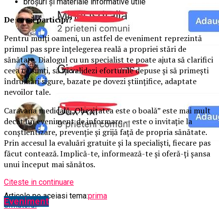
broșuri și materiale informative utile
De ce să participi?
Pentru mulți oameni, un astfel de eveniment reprezintă
primul pas spre înțelegerea reală a propriei stări de
sănătate. Dialogul cu un specialist te poate ajuta să clarifici
ceea ce simți, să îți validezi eforturile depuse și să primești
îndrumări sigure, bazate pe dovezi științifice, adaptate
nevoilor tale.
Caravana medicală „Obezitatea este o boală” este mai mult
decât un eveniment de informare — este o invitație la
conștientizare, prevenție și grijă față de propria sănătate.
Prin accesul la evaluări gratuite și la specialiști, fiecare pas
făcut contează. Implică-te, informează-te și oferă-ți șansa
unui început mai sănătos.
Citeste in continuare
Articole pe aceiasi tema:
prima
Eveniment
Urmatorul