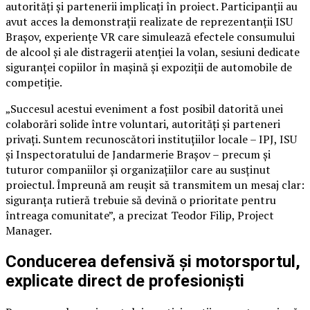
autorități și partenerii implicați în proiect. Participanții au
avut acces la demonstrații realizate de reprezentanții ISU
Brașov, experiențe VR care simulează efectele consumului
de alcool și ale distragerii atenției la volan, sesiuni dedicate
siguranței copiilor în mașină și expoziții de automobile de
competiție.
„Succesul acestui eveniment a fost posibil datorită unei
colaborări solide între voluntari, autorități și parteneri
privați. Suntem recunoscători instituțiilor locale – IPJ, ISU
și Inspectoratului de Jandarmerie Brașov – precum și
tuturor companiilor și organizațiilor care au susținut
proiectul. Împreună am reușit să transmitem un mesaj clar:
siguranța rutieră trebuie să devină o prioritate pentru
întreaga comunitate”, a precizat Teodor Filip, Project
Manager.
Conducerea defensivă și motorsportul,
explicate direct de profesioniști