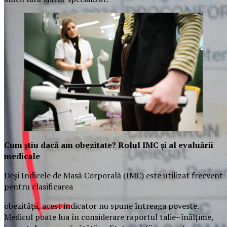
Cum știu dacă am obezitate? Rolul IMC și al evaluării
medicale
Deși Indicele de Masă Corporală (IMC) este utilizat frecvent
pentru clasificarea
obezității, acest indicator nu spune întreaga poveste.
Medicul poate lua în considerare raportul talie–înălțime,