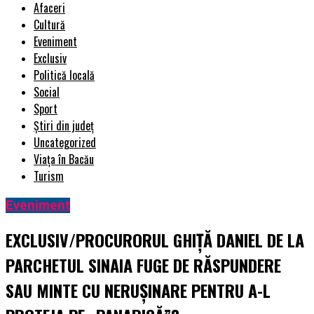
Afaceri
Cultură
Eveniment
Exclusiv
Politică locală
Social
Sport
Știri din județ
Uncategorized
Viața în Bacău
Turism
Eveniment
EXCLUSIV/PROCURORUL GHIȚĂ DANIEL DE LA
PARCHETUL SINAIA FUGE DE RĂSPUNDERE
SAU MINTE CU NERUȘINARE PENTRU A-L