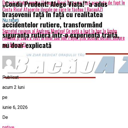
„Condu Prudent! Alege Viața!” a adus
Dezastru total pentru Udrea și Bica! De ce au fost arestate de fapt în
Costa Rica! Afacerile ilegale pe care le făceau | BacauAZI
brașovenii față în față cu realitatea
Nu ratati
accidentelor rutiere, transformând
Secretul rușinos al Andreei Mantea! Ce notă a luat la bac la limba
siguranța rutieră într-o experiență trăită,
română și care a fost primul său job! Puțini știu aceste detalii despre
nu doar explicată
ea | BacauAZI
Publicat
acum 2 luni
pe
iunie 6, 2026
De
native