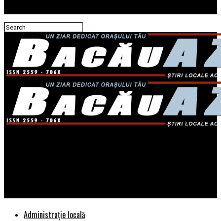
Bacau AZI
EXCLUSIV/PROCURORUL GHIȚĂ DANIEL DE LA PARCHETUL
SINAIA FUGE DE RĂSPUNDERE SAU MINTE CU NERUȘINARE
PENTRU A-L PROTEJA PE „PANARICĂ”?
Administrație locală