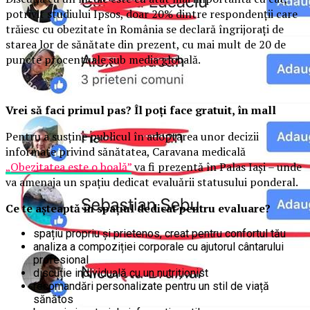
potrivit studiului Ipsos, doar 20% dintre respondenții care
trăiesc cu obezitate în România se declară îngrijorați de
starea lor de sănătate din prezent, cu mai mult de 20 de
puncte procentuale sub media globală.
Vrei să faci primul pas? Îl poți face gratuit, în mall
Pentru a susține publicul în adoptarea unor decizii
informate privind sănătatea, Caravana medicală
„Obezitatea este o boală”
va fi prezentă în Palas Iași – unde
va amenaja un spațiu dedicat evaluării statusului ponderal.
Ce te așteaptă în spațiul dedicat pentru evaluare?
spațiu propriu și prietenos, creat pentru confortul tău
analiza a compoziției corporale cu ajutorul cântarului
profesional
discuție individuală cu un nutriționist
recomandări personalizate pentru un stil de viață
sănătos