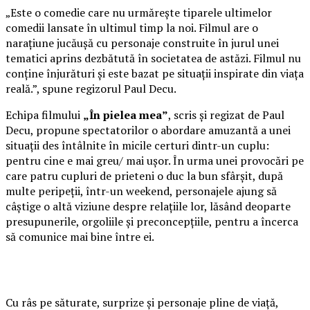
„Este o comedie care nu urmărește tiparele ultimelor
comedii lansate în ultimul timp la noi. Filmul are o
narațiune jucăușă cu personaje construite în jurul unei
tematici aprins dezbătută în societatea de astăzi. Filmul nu
conține înjurături și este bazat pe situații inspirate din viața
reală.”, spune regizorul Paul Decu.
Echipa filmului
„În pielea mea”
, scris și regizat de Paul
Decu, propune spectatorilor o abordare amuzantă a unei
situații des întâlnite în micile certuri dintr-un cuplu:
pentru cine e mai greu/ mai ușor. În urma unei provocări pe
care patru cupluri de prieteni o duc la bun sfârșit, după
multe peripeții, într-un weekend, personajele ajung să
câștige o altă viziune despre relațiile lor, lăsând deoparte
presupunerile, orgoliile și preconcepțiile, pentru a încerca
să comunice mai bine între ei.
Cu râs pe săturate, surprize și personaje pline de viață,