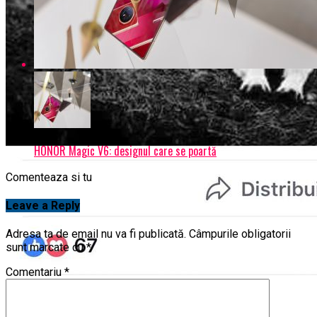
HONOR Magic V6: designul care se poartă
Comenteaza si tu
Leave a Reply
Adresa ta de email nu va fi publicată.
Câmpurile obligatorii
sunt marcate cu
*
Comentariu
*