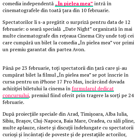
comedia independentă
„În pielea mea”
intră în
cinematografele din toată țara din 10 februarie.
Spectatorilor li s-a pregătit o surpriză pentru data de 12
februarie: o seară specială „Date Night” organizată în mai
multe cinematografe din rețeaua Cinema City unde toți cei
care cumpără un bilet la comedia „În pielea mea” vor primi
un premiu garantat din partea Avon.
Până pe 23 februarie, toți spectatorii din țară care și-au
cumpărat bilet la filmul „În pielea mea” se pot înscrie în
cursa pentru un iPhone 17 Pro Max, încărcând dovada
achiziției biletului la cinema în
formularul dedicat
concursului
, premiul fiind oferit prin tragere la sorți pe 24
februarie.
După proiecțiile speciale din Arad, Timișoara, Alba Iulia,
Sibiu, Brașov, Cluj-Napoca, Baia Mare, Oradea, cu săli pline,
multe aplauze, râsete și discuții îndelungate cu spectatorii
curioși și încântați de poveste și de prestațiile actorilor,