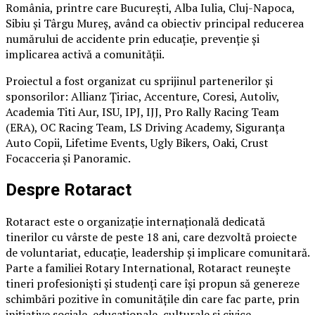
România, printre care București, Alba Iulia, Cluj-Napoca,
Sibiu și Târgu Mureș, având ca obiectiv principal reducerea
numărului de accidente prin educație, prevenție și
implicarea activă a comunității.
Proiectul a fost organizat cu sprijinul partenerilor și
sponsorilor: Allianz Țiriac, Accenture, Coresi, Autoliv,
Academia Titi Aur, ISU, IPJ, IJJ, Pro Rally Racing Team
(ERA), OC Racing Team, LS Driving Academy, Siguranța
Auto Copii, Lifetime Events, Ugly Bikers, Oaki, Crust
Focacceria și Panoramic.
Despre Rotaract
Rotaract este o organizație internațională dedicată
tinerilor cu vârste de peste 18 ani, care dezvoltă proiecte
de voluntariat, educație, leadership și implicare comunitară.
Parte a familiei Rotary International, Rotaract reunește
tineri profesioniști și studenți care își propun să genereze
schimbări pozitive în comunitățile din care fac parte, prin
inițiative sociale, educaționale, culturale și civice.