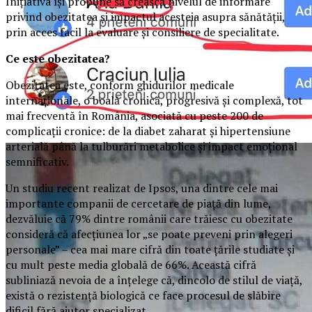
Inițiativa își propune să crească nivelul de informare
privind obezitatea și impactul acesteia asupra sănătății,
prin acces facil la evaluare și consiliere de specialitate.
Ce este obezitatea?
Obezitatea este, conform ghidurilor medicale
internaționale, o boală cronică, progresivă și complexă, tot
mai frecventă în România, asociată cu peste 200 de
complicații cronice: de la diabet zaharat și hipertensiune
arterială până la tulburări metabolice și impact emoțional
semnificativ.
Un studiu recent realizat de Ipsos, una dintre cele mai
importante companii de cercetare de piață din lume,
dezvăluie că 79% dintre românii care trăiesc cu obezitate
consideră că afecțiunea lor „se poate preveni prin alegeri
personale” – cea mai mare cifră din toate țările studiate și
cu mult peste media globală de 66%. Această cifră
subliniază nevoia de a înțelege că, dincolo de stilul de viață,
există o rezistență biologică ce face procesul de slăbire
dificil fără ajutor specializat.