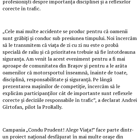
profesioniști despre importanța disciplinei și a reflexelor
corecte în trafic.
„Cele mai multe accidente se produc pentru că oamenii
sunt grăbiți și conduc sub presiunea timpului. Noi încercăm
să le transmitem că viața de zi cu zi nu este o probă
specială de raliu și că prioritatea trebuie să fie întotdeauna
siguranța. Am venit la acest eveniment pentru a fi mai
aproape de comunitatea din Brașov și pentru a le arăta
oamenilor că motorsportul înseamnă, înainte de toate,
disciplină, responsabilitate și siguranță. Pe lângă
prezentarea mașinilor de competiție, încercăm să le
explicăm participanților cât de importante sunt reflexele
corecte și deciziile responsabile în trafic”, a declarat Andrei
Gîrtofan, pilot la ProRally.
Campania „Condu Prudent! Alege Viața!” face parte dintr-
un proiect național desfășurat în mai multe orașe din