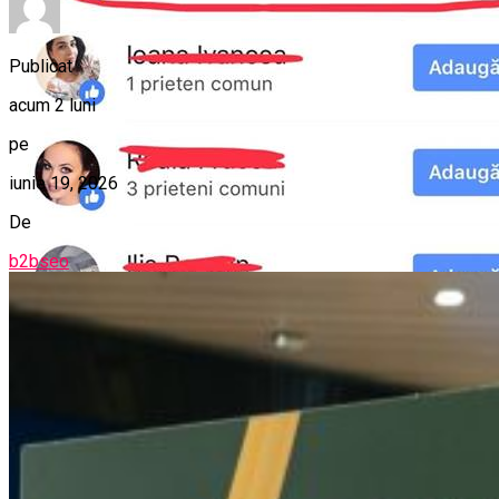
Publicat
acum 2 luni
pe
iunie 19, 2026
De
b2bseo