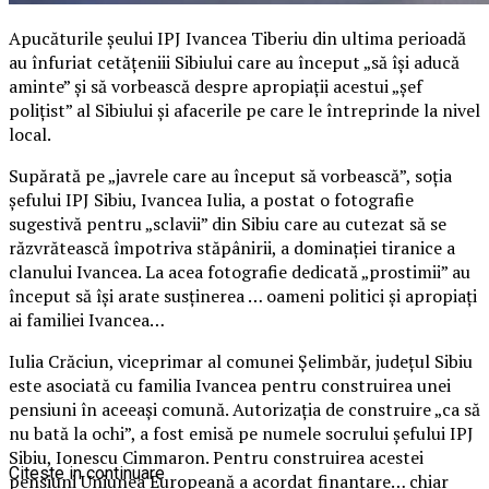
Apucăturile șeului IPJ Ivancea Tiberiu din ultima perioadă
au înfuriat cetățeniii Sibiului care au început „să își aducă
aminte” și să vorbească despre apropiații acestui „șef
polițist” al Sibiului și afacerile pe care le întreprinde la nivel
local.
Supărată pe „javrele care au început să vorbească”, soția
șefului IPJ Sibiu, Ivancea Iulia, a postat o fotografie
sugestivă pentru „sclavii” din Sibiu care au cutezat să se
răzvrătească împotriva stăpânirii, a dominației tiranice a
clanului Ivancea. La acea fotografie dedicată „prostimii” au
început să își arate susținerea … oameni politici și apropiați
ai familiei Ivancea…
Iulia Crăciun, viceprimar al comunei Șelimbăr, județul Sibiu
este asociată cu familia Ivancea pentru construirea unei
pensiuni în aceeași comună. Autorizația de construire „ca să
nu bată la ochi”, a fost emisă pe numele socrului șefului IPJ
Sibiu, Ionescu Cimmaron. Pentru construirea acestei
Citeste in continuare
pensiuni Uniunea Europeană a acordat finanțare… chiar