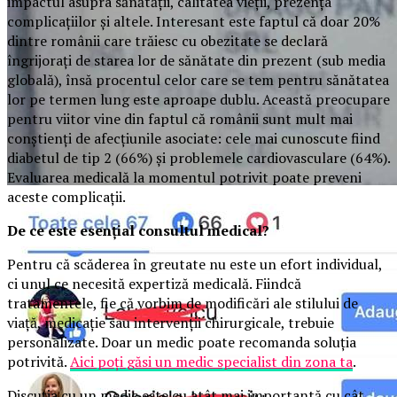
impactul asupra sănătății, calitatea vieții, prezența
complicațiilor și altele. Interesant este faptul că doar 20%
dintre românii care trăiesc cu obezitate se declară
îngrijorați de starea lor de sănătate din prezent (sub media
globală), însă procentul celor care se tem pentru sănătatea
lor pe termen lung este aproape dublu. Această preocupare
pentru viitor vine din faptul că românii sunt mult mai
conștienți de afecțiunile asociate: cele mai cunoscute fiind
diabetul de tip 2 (66%) și problemele cardiovasculare (64%).
Evaluarea medicală la momentul potrivit poate preveni
aceste complicații.
De ce este esențial consultul medical?
Pentru că scăderea în greutate nu este un efort individual,
ci unul ce necesită expertiză medicală. Fiindcă
tratamentele, fie că vorbim de modificări ale stilului de
viață, medicație sau intervenții chirurgicale, trebuie
personalizate. Doar un medic poate recomanda soluția
potrivită.
Aici poți găsi un medic specialist din zona ta
.
Discuția cu un medic este cu atât mai importantă cu cât,