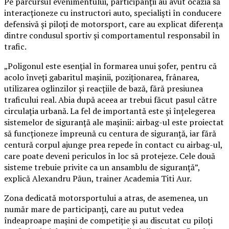
Pe parcursul evenimentului, participanții au avut ocazia să
interacționeze cu instructori auto, specialiști în conducere
defensivă și piloți de motorsport, care au explicat diferența
dintre condusul sportiv și comportamentul responsabil în
trafic.
„Poligonul este esențial în formarea unui șofer, pentru că
acolo înveți gabaritul mașinii, poziționarea, frânarea,
utilizarea oglinzilor și reacțiile de bază, fără presiunea
traficului real. Abia după aceea ar trebui făcut pasul către
circulația urbană. La fel de importantă este și înțelegerea
sistemelor de siguranță ale mașinii: airbag-ul este proiectat
să funcționeze împreună cu centura de siguranță, iar fără
centură corpul ajunge prea repede în contact cu airbag-ul,
care poate deveni periculos în loc să protejeze. Cele două
sisteme trebuie privite ca un ansamblu de siguranță”,
explică Alexandru Păun, trainer Academia Titi Aur.
Zona dedicată motorsportului a atras, de asemenea, un
număr mare de participanți, care au putut vedea
îndeaproape mașini de competiție și au discutat cu piloți