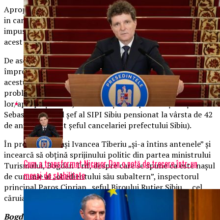
Apropierea lui Ivancea de familia Aldea a fost in contextul
in care Ivancea era detasat la Bucuresti dupa cazul ursului
impuscat si dorea neaparat sa se reintoarca in functie. In
acest context ar fi beneficiat de sprijinul politic al lui Aldea.
De asemenea, familia Ivancea petrece „clipe de neuitat”
împreună cu șeful SRI Sibiu, badea Alexandru și soția
acestuia în locații deloc ieftine și unde își rezolvă
problemele (acoperă ilegalitățile/„decapitează” oponenții
lor/apropiaților lor). cam tot așa cum petrece și cu Șebu
Sebastian (fostul șef al SIPI Sibiu pensionat la vârsta de 42
de ani, în prezent șeful cancelariei prefectului Sibiu).
În prezent, același Ivancea Tiberiu „și-a întins antenele” și
incearcă să obțină sprijinului politic din partea ministrului
Cum a transformat Nicușor Dan o notă de trecere într-un
Turismului, Bogdan Trif, despre care se spune ca este nașul
mesaj de stabilitate
de cununie al „obedientului său subaltern”, inspectorul
principal Paroș Ciprian , șeful Biroului Rutier Sibiu … cel
căruia îi este frică de Ivancea Tiberiu …
Bogdan Trif ar avea sarcina „de partid” să discute cu