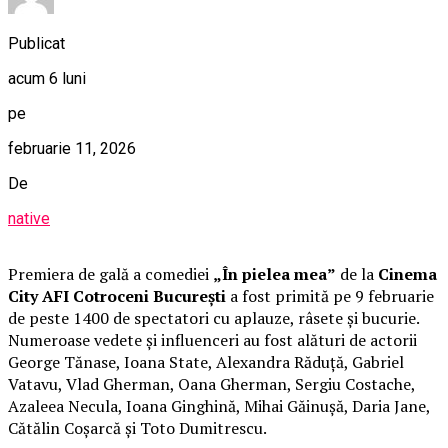
Publicat
acum 6 luni
pe
februarie 11, 2026
De
native
Premiera de gală a comediei
„În pielea mea”
de la
Cinema
City AFI Cotroceni București
a fost primită pe 9 februarie
de peste 1400 de spectatori cu aplauze, râsete și bucurie.
Numeroase vedete și influenceri au fost alături de actorii
George Tănase, Ioana State, Alexandra Răduță, Gabriel
Vatavu, Vlad Gherman, Oana Gherman, Sergiu Costache,
Azaleea Necula, Ioana Ginghină, Mihai Găinușă, Daria Jane,
Cătălin Coșarcă și Toto Dumitrescu.