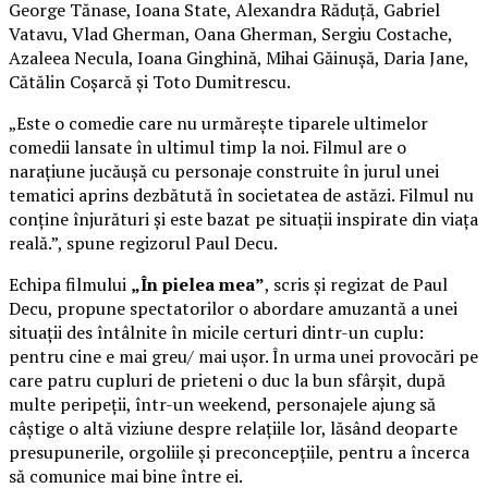
George Tănase, Ioana State, Alexandra Răduță, Gabriel
Vatavu, Vlad Gherman, Oana Gherman, Sergiu Costache,
Azaleea Necula, Ioana Ginghină, Mihai Găinușă, Daria Jane,
Cătălin Coșarcă și Toto Dumitrescu.
„Este o comedie care nu urmărește tiparele ultimelor
comedii lansate în ultimul timp la noi. Filmul are o
narațiune jucăușă cu personaje construite în jurul unei
tematici aprins dezbătută în societatea de astăzi. Filmul nu
conține înjurături și este bazat pe situații inspirate din viața
reală.”, spune regizorul Paul Decu.
Echipa filmului
„În pielea mea”
, scris și regizat de Paul
Decu, propune spectatorilor o abordare amuzantă a unei
situații des întâlnite în micile certuri dintr-un cuplu:
pentru cine e mai greu/ mai ușor. În urma unei provocări pe
care patru cupluri de prieteni o duc la bun sfârșit, după
multe peripeții, într-un weekend, personajele ajung să
câștige o altă viziune despre relațiile lor, lăsând deoparte
presupunerile, orgoliile și preconcepțiile, pentru a încerca
să comunice mai bine între ei.