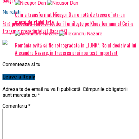
BacauAZI
Nu ratati
Cum a transformat Nicușor Dan o notă de trecere într-un
mesaj de stabilitate
Fără precedent! Tudorel Toader îl umilește pe Klaus Ioahannis! Ce i-a
transmis președintelui | BacauAZI
România evită să fie retrogradată în „JUNK”. Rolul decisiv al lui
Alexandru Nazare, în trecerea unui nou test important
Comenteaza si tu
Leave a Reply
Adresa ta de email nu va fi publicată.
Câmpurile obligatorii
sunt marcate cu
*
Comentariu
*