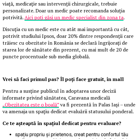
viață, medicație sau intervenții chirurgicale, trebuie
personalizate. Doar un medic poate recomanda soluția
potrivită.
Aici poți găsi un medic specialist din zona ta
.
Discuția cu un medic este cu atât mai importantă cu cât,
potrivit studiului Ipsos, doar 20% dintre respondenții care
trăiesc cu obezitate în România se declară îngrijorați de
starea lor de sănătate din prezent, cu mai mult de 20 de
puncte procentuale sub media globală.
Vrei să faci primul pas? Îl poți face gratuit, în mall
Pentru a susține publicul în adoptarea unor decizii
informate privind sănătatea, Caravana medicală
„Obezitatea este o boală”
va fi prezentă în Palas Iași – unde
va amenaja un spațiu dedicat evaluării statusului ponderal.
Ce te așteaptă în spațiul dedicat pentru evaluare?
spațiu propriu și prietenos, creat pentru confortul tău