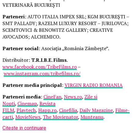
VETERINARĂ BUCUREȘTI
Parteneri
: AUTO ITALIA IMPEX SRL; KGM BUCUREȘTI –
SMT PALLADY; RAZELM LUXURY RESORT – JURILOVCA;
SCEMTOVICI & BENOWITZ GALLERY; CREATIVE
AVOCADOS; ALCHEMICO.
Partener social
: Asociația „România Zâmbește”.
Distribuitor:
T.R.I.B.E. Films
.
www.facebook.com/TribeFilms.ro
–
www.instagram.com/tribefilms.ro/
Partener media principal
:
VIRGIN RADIO ROMANIA
Parteneri media
:
CineFan
,
News.ro
,
Zile și
Nopți
,
Cinemap
,
Revista
FILM
,
Playtech
,
Happ.ro
,
Cinefilia
,
Daily Magazine
,
Filme-
carti
,
MovieNews
,
The Movienator
,
Munteanu
.
Citeste in continuare