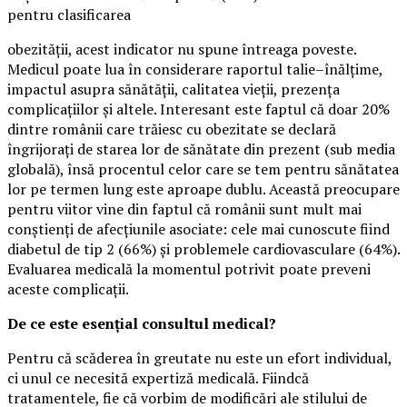
pentru clasificarea
obezității, acest indicator nu spune întreaga poveste.
Medicul poate lua în considerare raportul talie–înălțime,
impactul asupra sănătății, calitatea vieții, prezența
complicațiilor și altele. Interesant este faptul că doar 20%
dintre românii care trăiesc cu obezitate se declară
îngrijorați de starea lor de sănătate din prezent (sub media
globală), însă procentul celor care se tem pentru sănătatea
lor pe termen lung este aproape dublu. Această preocupare
pentru viitor vine din faptul că românii sunt mult mai
conștienți de afecțiunile asociate: cele mai cunoscute fiind
diabetul de tip 2 (66%) și problemele cardiovasculare (64%).
Evaluarea medicală la momentul potrivit poate preveni
aceste complicații.
De ce este esențial consultul medical?
Pentru că scăderea în greutate nu este un efort individual,
ci unul ce necesită expertiză medicală. Fiindcă
tratamentele, fie că vorbim de modificări ale stilului de