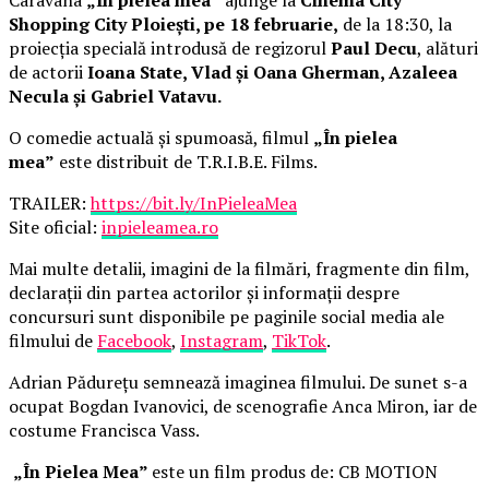
Shopping City Ploiești, pe 18 februarie,
de la 18:30, la
proiecția specială introdusă de regizorul
Paul Decu
, alături
de actorii
Ioana State, Vlad și Oana Gherman, Azaleea
Necula și Gabriel Vatavu.
O comedie actuală și spumoasă, filmul
„În pielea
mea”
este distribuit de T.R.I.B.E. Films.
TRAILER:
https://bit.ly/InPieleaMea
Site oficial:
inpieleamea.ro
Mai multe detalii, imagini de la filmări, fragmente din film,
declarații din partea actorilor și informații despre
concursuri sunt disponibile pe paginile social media ale
filmului de
Facebook
,
Instagram
,
TikTok
.
Adrian Pădurețu semnează imaginea filmului. De sunet s-a
ocupat Bogdan Ivanovici, de scenografie Anca Miron, iar de
costume Francisca Vass.
„În Pielea Mea”
este un film produs de: CB MOTION