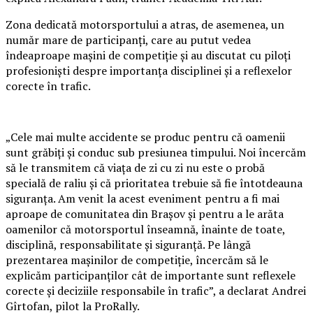
Zona dedicată motorsportului a atras, de asemenea, un
număr mare de participanți, care au putut vedea
îndeaproape mașini de competiție și au discutat cu piloți
profesioniști despre importanța disciplinei și a reflexelor
corecte în trafic.
„Cele mai multe accidente se produc pentru că oamenii
sunt grăbiți și conduc sub presiunea timpului. Noi încercăm
să le transmitem că viața de zi cu zi nu este o probă
specială de raliu și că prioritatea trebuie să fie întotdeauna
siguranța. Am venit la acest eveniment pentru a fi mai
aproape de comunitatea din Brașov și pentru a le arăta
oamenilor că motorsportul înseamnă, înainte de toate,
disciplină, responsabilitate și siguranță. Pe lângă
prezentarea mașinilor de competiție, încercăm să le
explicăm participanților cât de importante sunt reflexele
corecte și deciziile responsabile în trafic”, a declarat Andrei
Gîrtofan, pilot la ProRally.