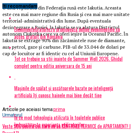
Iti recomandam
O altă republică din Federaţia rusă este Iakutia. Aceasta
este cea mai mare regiune din Rusia şi cea mai mare unitate
teritorial-administrativă din lume. După eventuala
dezintegrare a Rusiei, la Iakutia se va alatura Districtul
EvenimenteGratuite.ro promovează online evenimentele cu
autonom Ciukotka care va oferi ieşire la Oceanul Pacific. În
acces gratuit din România
Iakutia se extrage 90% din zăcămintele ruse de diamante,
aur, petrol, gaze şi carbune. PIB-ul de 33.044 de dolari pe
cap de locuitor ar fi identic cu cel al Uniunii Europene.
Tot ce trebuie sa stii inainte de Summer Well 2026. Ghidul
complet pentru editia aniversara de 15 ani
Mașinile de spălat și uscătoarele bazate pe inteligență
artificială îți cunosc hainele mai bine decât tine
Articole pe aceiasi tema:
prima
Urmatorul
În ce mod tehnologia utilizată în toaletele publice
îmbunătățește experiența utilizatorilor
Veste ȘOC pentru cei care nu au CENTRALE TERMICE de APARTAMENT! |