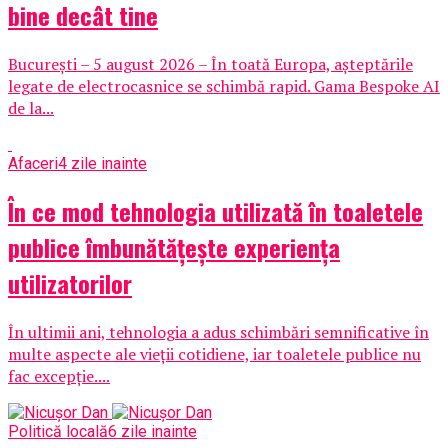
bine decât tine
București – 5 august 2026 – În toată Europa, așteptările
legate de electrocasnice se schimbă rapid. Gama Bespoke AI
de la...
Afaceri
4 zile inainte
În ce mod tehnologia utilizată în toaletele
publice îmbunătățește experiența
utilizatorilor
În ultimii ani, tehnologia a adus schimbări semnificative în
multe aspecte ale vieții cotidiene, iar toaletele publice nu
fac excepție....
Politică locală
6 zile inainte