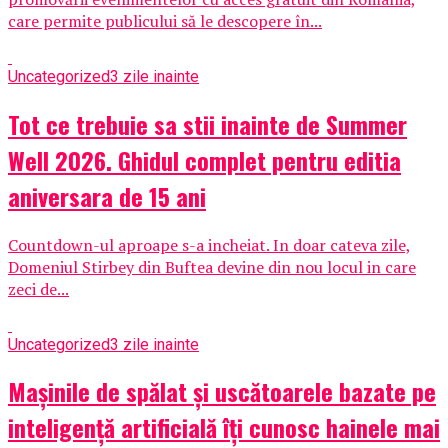
care permite publicului să le descopere în...
Uncategorized
3 zile inainte
Tot ce trebuie sa stii inainte de Summer
Well 2026. Ghidul complet pentru editia
aniversara de 15 ani
Countdown-ul aproape s-a incheiat. In doar cateva zile,
Domeniul Stirbey din Buftea devine din nou locul in care
zeci de...
Uncategorized
3 zile inainte
Mașinile de spălat și uscătoarele bazate pe
inteligență artificială îți cunosc hainele mai