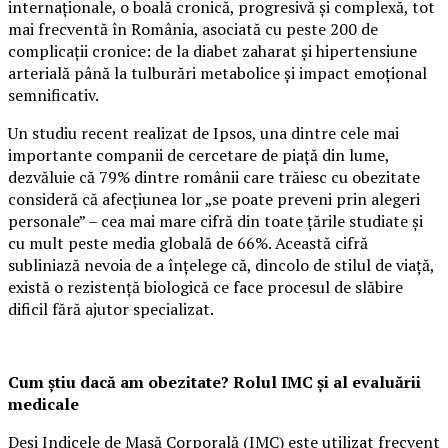
internaționale, o boală cronică, progresivă și complexă, tot
mai frecventă în România, asociată cu peste 200 de
complicații cronice: de la diabet zaharat și hipertensiune
arterială până la tulburări metabolice și impact emoțional
semnificativ.
Un studiu recent realizat de Ipsos, una dintre cele mai
importante companii de cercetare de piață din lume,
dezvăluie că 79% dintre românii care trăiesc cu obezitate
consideră că afecțiunea lor „se poate preveni prin alegeri
personale” – cea mai mare cifră din toate țările studiate și
cu mult peste media globală de 66%. Această cifră
subliniază nevoia de a înțelege că, dincolo de stilul de viață,
există o rezistență biologică ce face procesul de slăbire
dificil fără ajutor specializat.
Cum știu dacă am obezitate? Rolul IMC și al evaluării
medicale
Deși Indicele de Masă Corporală (IMC) este utilizat frecvent