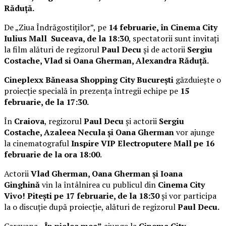
Răduță.
De „Ziua Îndrăgostiților”, pe
14 februarie, în Cinema City
Iulius Mall Suceava, de la 18:30
, spectatorii sunt invitați
la film alături de regizorul
Paul Decu
și de actorii
Sergiu
Costache, Vlad si Oana Gherman, Alexandra Răduță.
Cineplexx Băneasa Shopping City București
găzduiește o
proiecție specială în prezența întregii echipe pe
15
februarie, de la 17:30.
În
Craiova
, regizorul
Paul Decu
și actorii
Sergiu
Costache, Azaleea Necula și Oana Gherman
vor ajunge
la cinematograful
Inspire VIP Electroputere Mall pe 16
februarie de la ora 18:00
.
Actorii
Vlad Gherman, Oana Gherman și Ioana
Ginghină
vin la întâlnirea cu publicul din
Cinema City
Vivo! Pitești pe 17 februarie, de la 18:30
și vor participa
la o discuție după proiecție, alături de regizorul
Paul Decu.
Caravana
„În pielea mea”
ajunge la
Cinema City