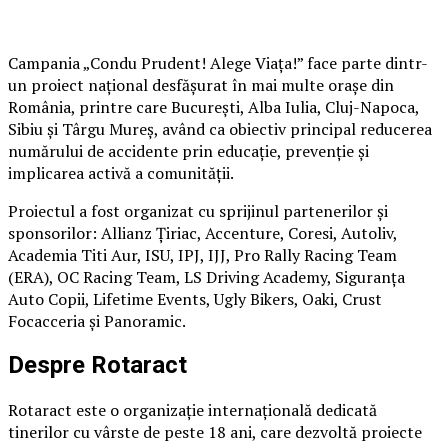
Campania „Condu Prudent! Alege Viața!” face parte dintr-
un proiect național desfășurat în mai multe orașe din
România, printre care București, Alba Iulia, Cluj-Napoca,
Sibiu și Târgu Mureș, având ca obiectiv principal reducerea
numărului de accidente prin educație, prevenție și
implicarea activă a comunității.
Proiectul a fost organizat cu sprijinul partenerilor și
sponsorilor: Allianz Țiriac, Accenture, Coresi, Autoliv,
Academia Titi Aur, ISU, IPJ, IJJ, Pro Rally Racing Team
(ERA), OC Racing Team, LS Driving Academy, Siguranța
Auto Copii, Lifetime Events, Ugly Bikers, Oaki, Crust
Focacceria și Panoramic.
Despre Rotaract
Rotaract este o organizație internațională dedicată
tinerilor cu vârste de peste 18 ani, care dezvoltă proiecte