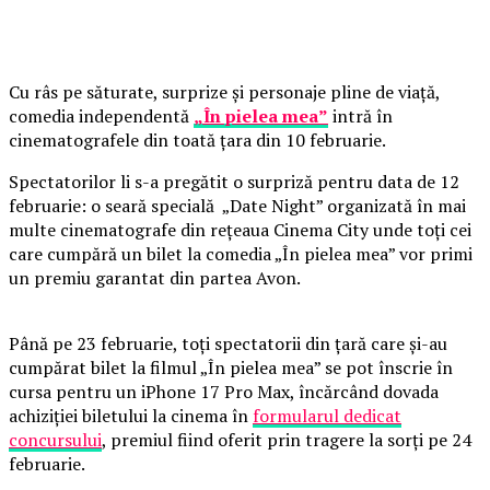
Cu râs pe săturate, surprize și personaje pline de viață,
comedia independentă
„În pielea mea”
intră în
cinematografele din toată țara din 10 februarie.
Spectatorilor li s-a pregătit o surpriză pentru data de 12
februarie: o seară specială „Date Night” organizată în mai
multe cinematografe din rețeaua Cinema City unde toți cei
care cumpără un bilet la comedia „În pielea mea” vor primi
un premiu garantat din partea Avon.
Până pe 23 februarie, toți spectatorii din țară care și-au
cumpărat bilet la filmul „În pielea mea” se pot înscrie în
cursa pentru un iPhone 17 Pro Max, încărcând dovada
achiziției biletului la cinema în
formularul dedicat
concursului
, premiul fiind oferit prin tragere la sorți pe 24
februarie.