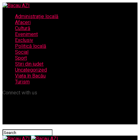
Administrație locală
Afaceri
Cultură
Eveniment
Exclusiv
Politică locală
Social
Sport
Știri din județ
Uncategorized
Viața în Bacău
Turism
Connect with us