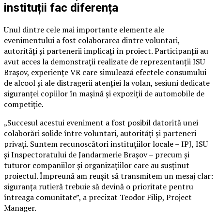
instituții fac diferența
Unul dintre cele mai importante elemente ale
evenimentului a fost colaborarea dintre voluntari,
autorități și partenerii implicați în proiect. Participanții au
avut acces la demonstrații realizate de reprezentanții ISU
Brașov, experiențe VR care simulează efectele consumului
de alcool și ale distragerii atenției la volan, sesiuni dedicate
siguranței copiilor în mașină și expoziții de automobile de
competiție.
„Succesul acestui eveniment a fost posibil datorită unei
colaborări solide între voluntari, autorități și parteneri
privați. Suntem recunoscători instituțiilor locale – IPJ, ISU
și Inspectoratului de Jandarmerie Brașov – precum și
tuturor companiilor și organizațiilor care au susținut
proiectul. Împreună am reușit să transmitem un mesaj clar:
siguranța rutieră trebuie să devină o prioritate pentru
întreaga comunitate”, a precizat Teodor Filip, Project
Manager.