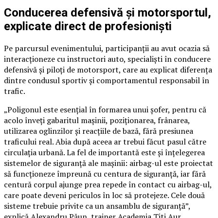
Conducerea defensivă și motorsportul,
explicate direct de profesioniști
Pe parcursul evenimentului, participanții au avut ocazia să
interacționeze cu instructori auto, specialiști în conducere
defensivă și piloți de motorsport, care au explicat diferența
dintre condusul sportiv și comportamentul responsabil în
trafic.
„Poligonul este esențial în formarea unui șofer, pentru că
acolo înveți gabaritul mașinii, poziționarea, frânarea,
utilizarea oglinzilor și reacțiile de bază, fără presiunea
traficului real. Abia după aceea ar trebui făcut pasul către
circulația urbană. La fel de importantă este și înțelegerea
sistemelor de siguranță ale mașinii: airbag-ul este proiectat
să funcționeze împreună cu centura de siguranță, iar fără
centură corpul ajunge prea repede în contact cu airbag-ul,
care poate deveni periculos în loc să protejeze. Cele două
sisteme trebuie privite ca un ansamblu de siguranță”,
explică Alexandru Păun, trainer Academia Titi Aur.