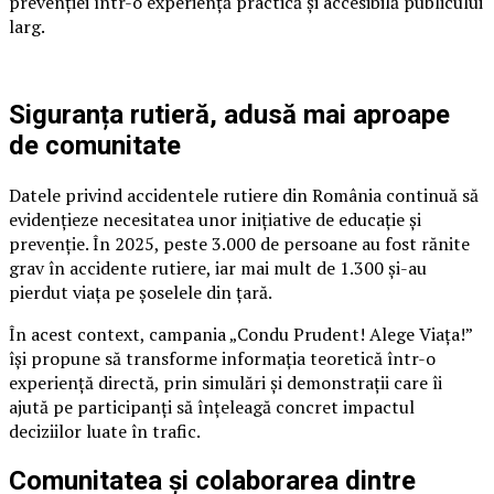
prevenției într-o experiență practică și accesibilă publicului
larg.
Siguranța rutieră, adusă mai aproape
de comunitate
Datele privind accidentele rutiere din România continuă să
evidențieze necesitatea unor inițiative de educație și
prevenție. În 2025, peste 3.000 de persoane au fost rănite
grav în accidente rutiere, iar mai mult de 1.300 și-au
pierdut viața pe șoselele din țară.
În acest context, campania „Condu Prudent! Alege Viața!”
își propune să transforme informația teoretică într-o
experiență directă, prin simulări și demonstrații care îi
ajută pe participanți să înțeleagă concret impactul
deciziilor luate în trafic.
Comunitatea și colaborarea dintre