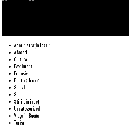
Bacau AZI
Cel mai important teritoriu rusesc. Dacă Federația Rusă s-ar
destrăma ar fi cea mai bogată republică din lume | BacauAZI
Administrație locală
Afaceri
Cultură
Eveniment
Exclusiv
Politică locală
Social
Sport
Știri din județ
Uncategorized
Viața în Bacău
Turism