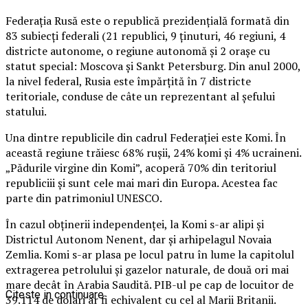
Federaţia Rusă este o republică prezidenţială formată din
83 subiecţi federali (21 republici, 9 ţinuturi, 46 regiuni, 4
districte autonome, o regiune autonomă şi 2 oraşe cu
statut special: Moscova şi Sankt Petersburg. Din anul 2000,
la nivel federal, Rusia este împărţită în 7 districte
teritoriale, conduse de câte un reprezentant al şefului
statului.
Una dintre republicile din cadrul Federaţiei este Komi. În
această regiune trăiesc 68% ruşii, 24% komi şi 4% ucraineni.
„Pădurile virgine din Komi”, acoperă 70% din teritoriul
republiciii şi sunt cele mai mari din Europa. Acestea fac
parte din patrimoniul UNESCO.
În cazul obţinerii independenţei, la Komi s-ar alipi şi
Districtul Autonom Nenent, dar şi arhipelagul Novaia
Zemlia. Komi s-ar plasa pe locul patru în lume la capitolul
extragerea petrolului şi gazelor naturale, de două ori mai
mare decât în Arabia Saudită. PIB-ul pe cap de locuitor de
Citeste in continuare
39.114 de dolari ar fi echivalent cu cel al Marii Britanii.