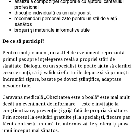
analiza a compoziției corporale cu ajutorul cântarului
profesional
discuție individuală cu un nutriționist
recomandări personalizate pentru un stil de viață
sănătos
broșuri și materiale informative utile
De ce să participi?
Pentru mulți oameni, un astfel de eveniment reprezintă
primul pas spre înțelegerea reală a propriei stări de
sănătate. Dialogul cu un specialist te poate ajuta să clarifici
ceea ce simți, să îți validezi eforturile depuse și să primești
îndrumări sigure, bazate pe dovezi științifice, adaptate
nevoilor tale.
Caravana medicală „Obezitatea este o boală” este mai mult
decât un eveniment de informare — este o invitație la
conștientizare, prevenție și grijă față de propria sănătate.
Prin accesul la evaluări gratuite și la specialiști, fiecare pas
făcut contează. Implică-te, informează-te și oferă-ți șansa
unui început mai sănătos.