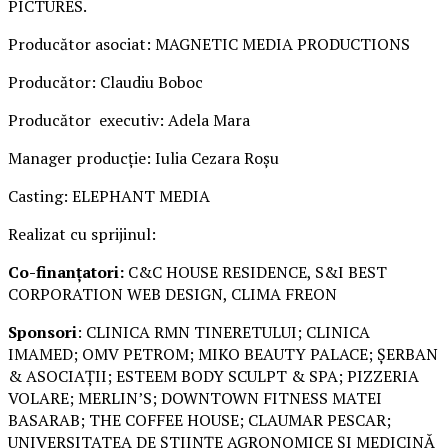
PICTURES.
Producător asociat: MAGNETIC MEDIA PRODUCTIONS
Producător: Claudiu Boboc
Producător executiv: Adela Mara
Manager producție: Iulia Cezara Roșu
Casting: ELEPHANT MEDIA
Realizat cu sprijinul:
Co-finanțatori:
C&C HOUSE RESIDENCE, S&I BEST
CORPORATION WEB DESIGN, CLIMA FREON
Sponsori
: CLINICA RMN TINERETULUI; CLINICA
IMAMED; OMV PETROM; MIKO BEAUTY PALACE; ȘERBAN
& ASOCIAȚII; ESTEEM BODY SCULPT & SPA; PIZZERIA
VOLARE; MERLIN’S; DOWNTOWN FITNESS MATEI
BASARAB; THE COFFEE HOUSE; CLAUMAR PESCAR;
UNIVERSITATEA DE ȘTIINȚE AGRONOMICE ȘI MEDICINĂ