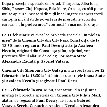
După proiecțiile speciale din Arad, Timișoara, Alba Iulia,
Sibiu, Brașov, Cluj-Napoca, Baia Mare, Oradea, cu săli pline,
multe aplauze, râsete și discuții îndelungate cu spectatorii
curioși și încântați de poveste și de prestațiile actorilor,
caravana
„În pielea mea”
continuă în mai multe orașe.
Pe
11 februarie
va avea loc proiecția specială
„În pielea
mea”
de la
Cinema City din City Park Constanța
,
de la
18:30
, unde
regizorul Paul Decu și actrița Azaleea
Necula
, originari din Constanța și împrejurimi, vor
prezenta filmul alături de colegii lor
Ioana State,
Alexandra Răduță și Gabriel Vatavu.
Cinema City Shopping City Galați
invită spectatorii
pe 12
februarie de la 18:30
la întâlnirea cu actrițele
Ioana State
și Azaleea Necula și regizorul Paul Decu.
Pe 13 februarie la ora 18:30
, spectatorii din
Iași
sunt
invitați la proiecția specială din
Cinema City Iulius Mall
,
alături de regizorul
Paul Decu
și de actorii
Gabriel
Vatavu, Sergiu Costache, Azaleea Necula, Alexandra