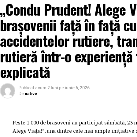
„Condu Prudent! Alege Vi
brașovenii față în față cu
accidentelor rutiere, tr
rutieră într-o experiență 
explicată
Publicat
acum 2 luni
pe
iunie 6, 2026
De
native
Peste 1.000 de brașoveni au participat sâmbătă, 23
Alege Viața!”, una dintre cele mai ample inițiative 