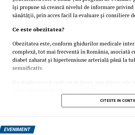
își propune să crească nivelul de informare privind
sănătății, prin acces facil la evaluare și consiliere d
Ce este obezitatea?
Obezitatea este, conform ghidurilor medicale intern
complexă, tot mai frecventă în România, asociată cu
diabet zaharat și hipertensiune arterială până la t
semnificativ.
Un studiu recent realizat de Ipsos, una dintre cele
piață din lume, dezvăluie că 79% dintre românii car
afecțiunea lor „se poate preveni prin alegeri person
CITESTE IN CONT
studiate și cu mult peste media globală de 66%. Ace
că, dincolo de stilul de viață, există o rezistență bio
fără ajutor specializat.
EVENIMENT