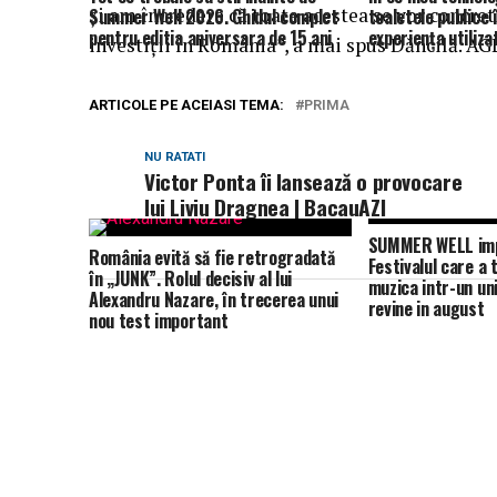
şi am încredere că toate acestea se vor concret
Summer Well 2026. Ghidul complet
toaletele publice
pentru editia aniversara de 15 ani
experiența utiliza
investiţii în România”, a mai spus Dăncilă. A
ARTICOLE PE ACEIASI TEMA:
PRIMA
NU RATATI
Victor Ponta îi lansează o provocare
lui Liviu Dragnea | BacauAZI
SUMMER WELL impl
România evită să fie retrogradată
Festivalul care a
în „JUNK”. Rolul decisiv al lui
muzica intr-un un
Alexandru Nazare, în trecerea unui
revine in august
nou test important