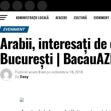
ADMINISTRAȚIE LOCALĂ
AFACERI
CULTURĂ
EVENIMENT
EVENIMENT
Arabii, interesaţi de
Bucureşti | BacauAZ
Publicat
acum 8 ani
pe
octombrie 18, 2018
De
Deny