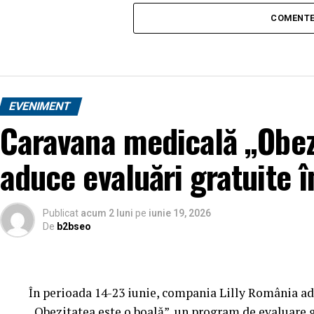
COMENTE
EVENIMENT
Caravana medicală „Obez
aduce evaluări gratuite î
Publicat
acum 2 luni
pe
iunie 19, 2026
De
b2bseo
În perioada 14-23 iunie, compania Lilly România ad
„Obezitatea este o boală”, un program de evaluare gr