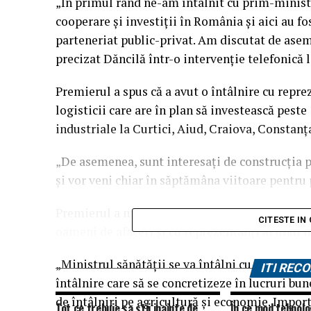
„În primul rând ne-am întâlnit cu prim-ministr
cooperare şi investiţii în România şi aici au f
parteneriat public-privat. Am discutat de asem
precizat Dăncilă într-o intervenţie telefonică 
Premierul a spus că a avut o întâlnire cu repr
logisticii care are în plan să investească peste
industriale la Curtici, Aiud, Craiova, Constanţ
„De asemenea, sunt interesaţi de construcţia 
şi vor veni chiar în săptămâna viitoare pentru 
Premierul a mai spus că joi va continua vizita 
CITESTE IN
oameni de afaceri şi cu reprezentanţi ai unui m
„Ministrul sănătăţii se va întâlni cu medicii ca
ITI RE
întâlnire care să se concretizeze în lucruri b
de întâlniri pe agricultură şi economie. Import
Tot ce trebuie sa stii inainte de
În ce mod tehnolog