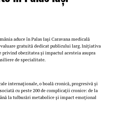
omânia aduce în Palas Iași Caravana medicală
aluare gratuită dedicat publicului larg. Inițiativa
e privind obezitatea și impactul acesteia asupra
nsiliere de specialitate.
le internaționale, o boală cronică, progresivă și
ociată cu peste 200 de complicații cronice: de la
până la tulburări metabolice și impact emoțional