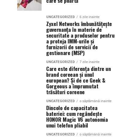
care se poartă
UNCATEGORIZED
6 zile inainte
Zyxel Networks îmbunătățește
guvernanța în materie de
securitate a produselor pentru
a proteja IMM-urile și
furnizorii de servicii de
gestionare (MSP)
UNCATEGORIZED
7 zile inainte
Care este diferența dintre un
brand coreean și unul
european? Și de ce Geek &
Gorgeous a împrumutat
trăsături coreene
UNCATEGORIZED
o săptămână inainte
Dincolo de capacitatea
bateriei: cum regândește
HONOR Magic V6 autonomia
unui telefon pliabil
UNCATEGORIZED
o săptămână inainte