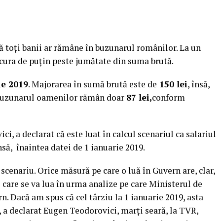
că toţi banii ar rămâne în buzunarul românilor. La un
ucura de puţin peste jumătate din suma brută.
ie 2019
. Majorarea în sumă brută este de
150 lei
, însă,
n buzunarul oamenilor rămân doar
87 lei,
conform
i, a declarat că este luat în calcul scenariul ca salariul
ă, înaintea datei de 1 ianuarie 2019.
 scenariu. Orice măsură pe care o luă în Guvern are, clar,
e care se va lua în urma analize pe care Ministerul de
n. Dacă am spus că cel târziu la 1 ianuarie 2019, asta
 a declarat Eugen Teodorovici, marţi seară, la TVR,