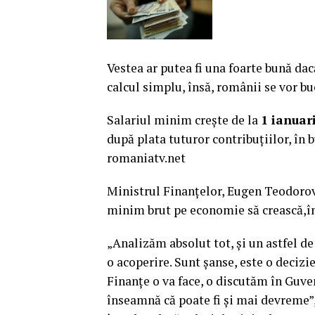
Vestea ar putea fi una foarte bună da
calcul simplu, însă, românii se vor b
Salariul minim creşte de la
1 ianuar
după plata tuturor contribuţiilor, î
romaniatv.net
M
inistrul Finanţelor, Eugen Teodorovic
minim brut pe economie să crească,îns
„Analizăm absolut tot, şi un astfel de
o acoperire. Sunt şanse, este o decizi
Finanţe o va face, o discutăm în Guver
înseamnă că poate fi şi mai devreme”,