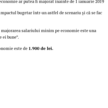
economie ar putea fi majorat înainte de 1 ianuarie 2019
impactul bugetar într-un astfel de scenariu şi că se fac
ă majorarea salariului minim pe economie este una
e ei bune”.
conomie este de
1.900 de lei.