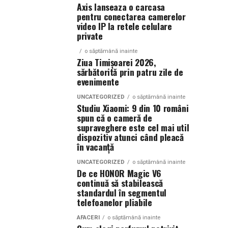
Axis lanseaza o carcasa
pentru conectarea camerelor
video IP la retele celulare
private
o săptămână inainte
Ziua Timișoarei 2026,
sărbătorită prin patru zile de
evenimente
UNCATEGORIZED
o săptămână inainte
Studiu Xiaomi: 9 din 10 români
spun că o cameră de
supraveghere este cel mai util
dispozitiv atunci când pleacă
în vacanță
UNCATEGORIZED
o săptămână inainte
De ce HONOR Magic V6
continuă să stabilească
standardul în segmentul
telefoanelor pliabile
AFACERI
o săptămână inainte