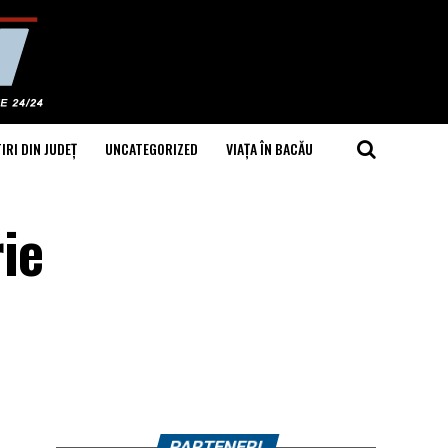
IRI DIN JUDEȚ
UNCATEGORIZED
VIAȚA ÎN BACĂU
rie
PARTENERI