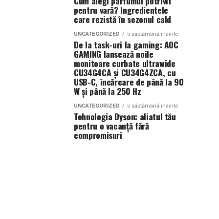
Cum alegi parfumul potrivit
pentru vară? Ingredientele
care rezistă în sezonul cald
UNCATEGORIZED
o săptămână inainte
De la task-uri la gaming: AOC
GAMING lansează noile
monitoare curbate ultrawide
CU34G4CA și CU34G4ZCA, cu
USB-C, încărcare de până la 90
W și până la 250 Hz
UNCATEGORIZED
o săptămână inainte
Tehnologia Dyson: aliatul tău
pentru o vacanță fără
compromisuri