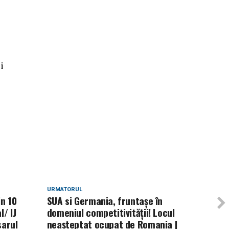
i
URMATORUL
in 10
SUA si Germania, fruntașe în
l/ IJ
domeniul competitivității! Locul
sarul
neașteptat ocupat de Romania |