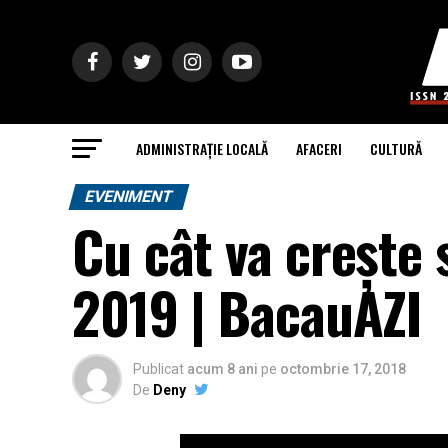
ADMINISTRAȚIE LOCALĂ
AFACERI
CULTURĂ
EVENIMENT
Cu cât va crește s
2019 | BacauAZI
Publicat
acum 8 ani
pe
octombrie 17, 2018
De
Deny