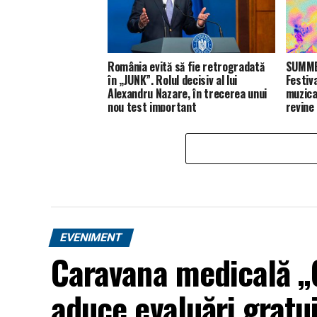
România evită să fie retrogradată
SUMMER
în „JUNK”. Rolul decisiv al lui
Festiv
Alexandru Nazare, în trecerea unui
muzica
nou test important
revine
EVENIMENT
Caravana medicală „O
aduce evaluări gratui