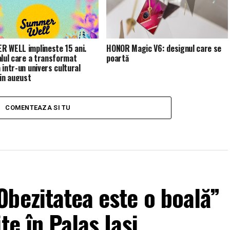
 WELL implineste 15 ani.
HONOR Magic V6: designul care se
alul care a transformat
poartă
 intr-un univers cultural
 in august
COMENTEAZA SI TU
bezitatea este o boală”
te în Palas Iași