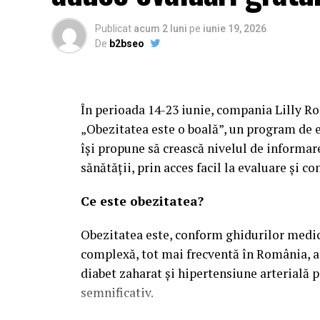
Publicat
acum 2 luni
pe
iunie 19, 2026
De
b2bseo
În perioada 14-23 iunie, compania Lilly R
„Obezitatea este o boală”, un program de ev
își propune să crească nivelul de informar
sănătății, prin acces facil la evaluare și co
Ce este obezitatea?
Obezitatea este, conform ghidurilor medica
complexă, tot mai frecventă în România, as
diabet zaharat și hipertensiune arterială 
semnificativ.