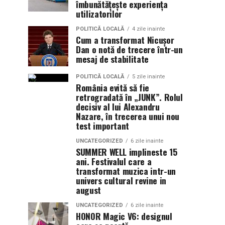
îmbunătățește experiența
utilizatorilor
POLITICĂ LOCALĂ
4 zile inainte
Cum a transformat Nicușor
Dan o notă de trecere într-un
mesaj de stabilitate
POLITICĂ LOCALĂ
5 zile inainte
România evită să fie
retrogradată în „JUNK”. Rolul
decisiv al lui Alexandru
Nazare, în trecerea unui nou
test important
UNCATEGORIZED
6 zile inainte
SUMMER WELL implineste 15
ani. Festivalul care a
transformat muzica intr-un
univers cultural revine in
august
UNCATEGORIZED
6 zile inainte
HONOR Magic V6: designul