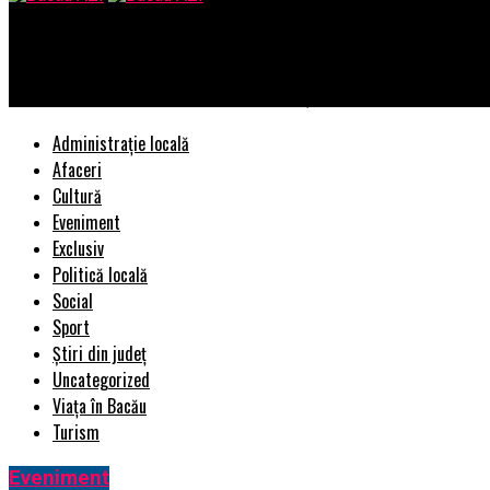
Bacau AZI
Pensie de magistrat pentru Ciorbea! Câţi bani va primi avocatul 
Administrație locală
Afaceri
Cultură
Eveniment
Exclusiv
Politică locală
Social
Sport
Știri din județ
Uncategorized
Viața în Bacău
Turism
Eveniment