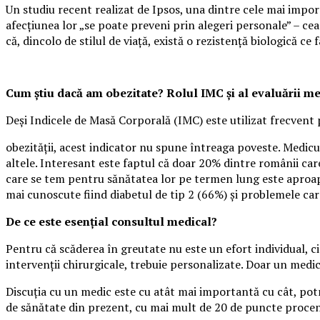
Un studiu recent realizat de Ipsos, una dintre cele mai impo
afecțiunea lor „se poate preveni prin alegeri personale” – cea
că, dincolo de stilul de viață, există o rezistență biologică ce f
Cum știu dacă am obezitate? Rolul IMC și al evaluării m
Deși Indicele de Masă Corporală (IMC) este utilizat frecvent 
obezității, acest indicator nu spune întreaga poveste. Medicul
altele. Interesant este faptul că doar 20% dintre românii care
care se tem pentru sănătatea lor pe termen lung este aproape
mai cunoscute fiind diabetul de tip 2 (66%) și problemele ca
De ce este esențial consultul medical?
Pentru că scăderea în greutate nu este un efort individual, ci
intervenții chirurgicale, trebuie personalizate. Doar un medi
Discuția cu un medic este cu atât mai importantă cu cât, potr
de sănătate din prezent, cu mai mult de 20 de puncte procen