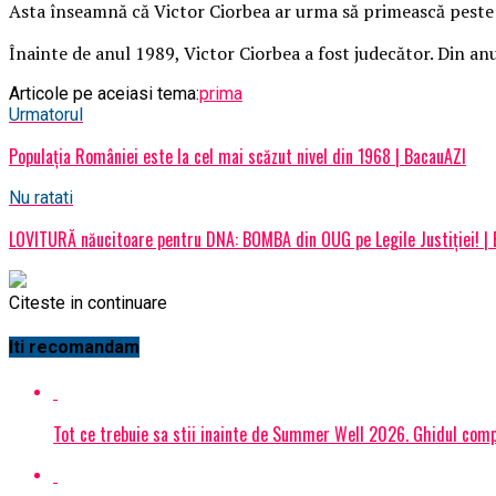
Asta înseamnă că Victor Ciorbea ar urma să primească peste 
Înainte de anul 1989, Victor Ciorbea a fost judecător. Din a
Articole pe aceiasi tema:
prima
Urmatorul
Populaţia României este la cel mai scăzut nivel din 1968 | BacauAZI
Nu ratati
LOVITURĂ năucitoare pentru DNA: BOMBA din OUG pe Legile Justiției! |
Citeste in continuare
Iti recomandam
Tot ce trebuie sa stii inainte de Summer Well 2026. Ghidul compl