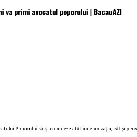
i va primi avocatul poporului | BacauAZI
catului Poporului să-şi cumuleze atât indemnizaţia, cât şi pens