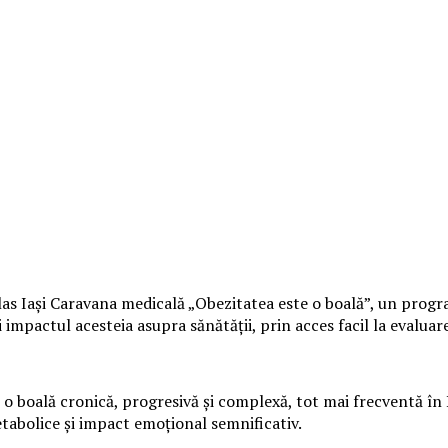
s Iași Caravana medicală „Obezitatea este o boală”, un program 
mpactul acesteia asupra sănătății, prin acces facil la evaluare 
o boală cronică, progresivă și complexă, tot mai frecventă în 
etabolice și impact emoțional semnificativ.