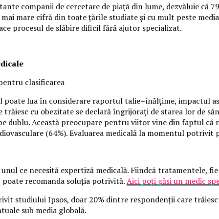
rtante companii de cercetare de piață din lume, dezvăluie că 7
 mai mare cifră din toate țările studiate și cu mult peste media
ace procesul de slăbire dificil fără ajutor specializat.
edicale
pentru clasificarea
 poate lua în considerare raportul talie–înălțime, impactul asup
 trăiesc cu obezitate se declară îngrijorați de starea lor de s
 dublu. Această preocupare pentru viitor vine din faptul că ro
rdiovasculare (64%). Evaluarea medicală la momentul potrivit p
 unul ce necesită expertiză medicală. Fiindcă tratamentele, fie 
c poate recomanda soluția potrivită.
Aici poți găsi un medic spe
ivit studiului Ipsos, doar 20% dintre respondenții care trăiesc 
tuale sub media globală.