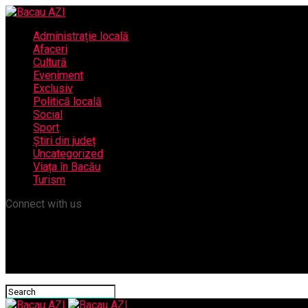
Administrație locală
Afaceri
Cultură
Eveniment
Exclusiv
Politică locală
Social
Sport
Știri din județ
Uncategorized
Viața în Bacău
Turism
Connect with us