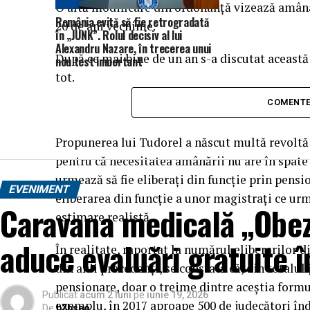
O altă modificare din ordonanţă vizează amâna
România evită să fie retrogradată
20 de ani vechime.
în „JUNK”. Rolul decisiv al lui
Alexandru Nazare, în trecerea unui
După ce mai bine de un an s-a discutat aceast
nou test important
tot.
COMENTE
Propunerea lui Tudorel a născut multă revoltă 
pentru că necesitatea amânării nu are în spat
urmează să fie eliberaţi din funcţie prin pensi
EVENIMENT
eliberarea din funcţie a unor magistraţi ce ur
Caravana medicală „Obez
estimare realistă.
aduce evaluări gratuite î
În realitate, raportat la numărul eliberarilor d
din anii precedenţi, se constată că, din totalul
pensionare, doar o treime dintre aceştia formul
Publicat
acum 2 luni
pe
iunie 19, 2026
exemplu, în 2017 aproape 500 de judecători înd
De
b2bseo