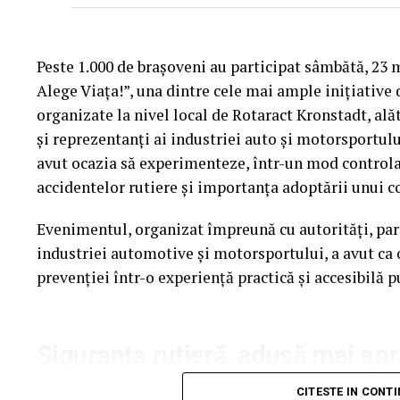
Peste 1.000 de brașoveni au participat sâmbătă, 23
Alege Viața!”, una dintre cele mai ample inițiative 
organizate la nivel local de Rotaract Kronstadt, alăt
și reprezentanți ai industriei auto și motorsportul
Cum știu dacă am obezitate? Rolul IMC și al e
avut ocazia să experimenteze, într-un mod controlat 
accidentelor rutiere și importanța adoptării unui c
Deși Indicele de Masă Corporală (IMC) este utilizat
Evenimentul, organizat împreună cu autorități, part
obezității, acest indicator nu spune întreaga poves
industriei automotive și motorsportului, a avut ca 
raportul talie–înălțime, impactul asupra sănătății, 
prevenției într-o experiență practică și accesibilă p
altele. Interesant este faptul că doar 20% dintre ro
îngrijorați de starea lor de sănătate din prezent (s
care se tem pentru sănătatea lor pe termen lung es
Siguranța rutieră, adusă mai ap
pentru viitor vine din faptul că românii sunt mult m
mai cunoscute fiind diabetul de tip 2 (66%) și prob
Datele privind accidentele rutiere din România con
CITESTE IN CONT