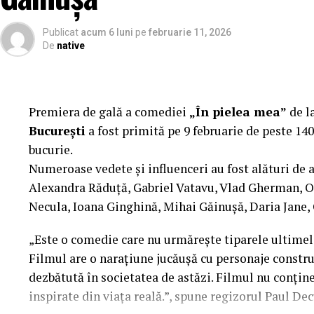
Inspectoratului de Jandarmerie Brașov – precum și 
au susținut proiectul. Împreună am reușit să trans
Publicat
acum 6 luni
pe
februarie 11, 2026
trebuie să devină o prioritate pentru întreaga comun
De
native
Manager.
Conducerea defensivă și motorsp
Premiera de gală a comediei
„În pielea mea”
de l
profesioniști
București
a fost primită pe 9 februarie de peste 140
bucurie.
Pe parcursul evenimentului, participanții au avut o
Numeroase vedete și influenceri au fost alături de 
auto, specialiști în conducere defensivă și piloți d
Alexandra Răduță, Gabriel Vatavu, Vlad Gherman, 
dintre condusul sportiv și comportamentul responsab
Necula, Ioana Ginghină, Mihai Găinușă, Daria Jane,
„Poligonul este esențial în formarea unui șofer, pen
„Este o comedie care nu urmărește tiparele ultimelo
poziționarea, frânarea, utilizarea oglinzilor și reacț
Filmul are o narațiune jucăușă cu personaje construi
Abia după aceea ar trebui făcut pasul către circulați
Vrei să faci primul pas? Îl poți face gratuit, în
dezbătută în societatea de astăzi. Filmul nu conține 
înțelegerea sistemelor de siguranță ale mașinii: ai
inspirate din viața reală.”, spune regizorul Paul Dec
împreună cu centura de siguranță, iar fără centură 
Pentru a susține publicul în adoptarea unor decizii