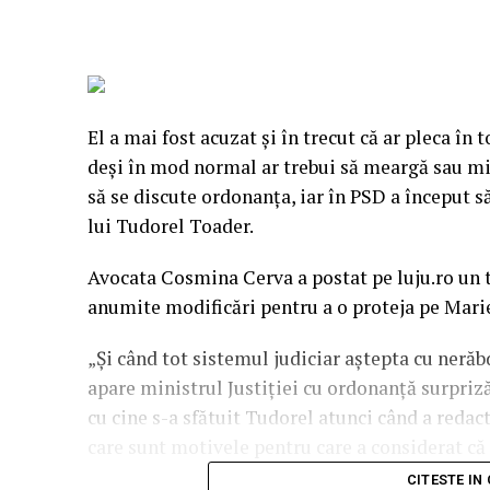
El a mai fost acuzat şi în trecut că ar pleca în
deşi în mod normal ar trebui să meargă sau min
să se discute ordonanţa, iar în PSD a început s
lui Tudorel Toader.
Avocata Cosmina Cerva a postat pe luju.ro un t
anumite modificări pentru a o proteja pe Marie
„Și când tot sistemul judiciar aştepta cu neră
apare ministrul Justiţiei cu ordonanţă surpriz
cu cine s-a sfătuit Tudorel atunci când a reda
care sunt motivele pentru care a considerat că
CITESTE IN