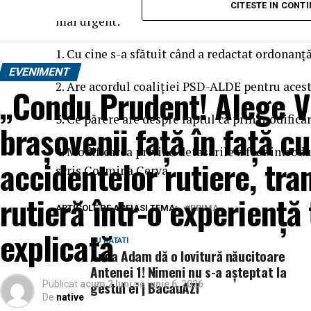
afecțiunea lor „se poate preveni prin alegeri person
La final se impun câteva întrebări pentru Tudor
CITESTE IN CONT
studiate și cu mult peste media globală de 66%. Ace
mai urgent:
că, dincolo de stilul de viață, există o rezistență bio
1. Cu cine s-a sfătuit când a redactat ordonanţ
fără ajutor specializat.
EVENIMENT
2. Are acordul coaliţiei PSD-ALDE pentru aces
„Condu Prudent! Alege Vi
3. Ce părere are despre faptul că prin modifica
brașovenii față în față cu
4. Modificarea privind detasarile a fost intro
accidentelor rutiere, tr
scris Cosmina Cerva.
rutieră într-o experiență 
ARTICOLE PE ACEIASI TEMA:
PRIMA
explicată
NU RATATI
Anda Adam dă o lovitură năucitoare
Antenei 1! Nimeni nu s-a așteptat la
gestul ei | BacauAZI
Publicat
acum 2 luni
pe
iunie 6, 2026
De
native