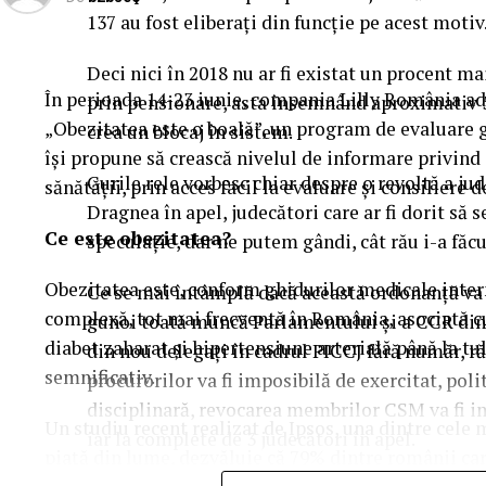
137 au fost eliberaţi din funcţie pe acest motiv
Deci nici în 2018 nu ar fi existat un procent m
În perioada 14-23 iunie, compania Lilly România ad
prin pensionare, asta însemnând aproximativ 5
„Obezitatea este o boală”, un program de evaluare gr
crea un blocaj în sistem.
își propune să crească nivelul de informare privind
Gurile rele vorbesc chiar despre o revoltă a ju
sănătății, prin acces facil la evaluare și consiliere d
Dragnea în apel, judecători care ar fi dorit să 
Ce este obezitatea?
speculaţie, dar ne putem gândi, cât rău i-a fă
Obezitatea este, conform ghidurilor medicale intern
Ce se mai întâmplă dacă această ordonanţă va
complexă, tot mai frecventă în România, asociată cu
gunoi toată muncă Parlamentului şi a CCR din 
diabet zaharat și hipertensiune arterială până la t
din nou delegaţi în cadrul PICCJ fără număr, r
semnificativ.
procurorilor va fi imposibilă de exercitat, poli
disciplinară, revocarea membrilor CSM va fi imp
Un studiu recent realizat de Ipsos, una dintre cele
iar la complete de 3 judecători în apel.
piață din lume, dezvăluie că 79% dintre românii car