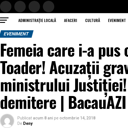
ADMINISTRAȚIE LOCALĂ
AFACERI
CULTURĂ
EVENIMENT
EVENIMENT
Femeia care i-a pus 
Toader! Acuzații gra
ministrului Justiției
demitere | BacauAZI
Publicat
acum 8 ani
pe
octombrie 14, 2018
De
Deny