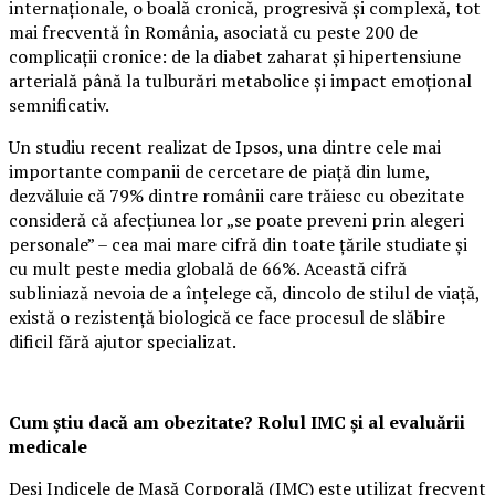
internaționale, o boală cronică, progresivă și complexă, tot
mai frecventă în România, asociată cu peste 200 de
complicații cronice: de la diabet zaharat și hipertensiune
arterială până la tulburări metabolice și impact emoțional
semnificativ.
Un studiu recent realizat de Ipsos, una dintre cele mai
importante companii de cercetare de piață din lume,
dezvăluie că 79% dintre românii care trăiesc cu obezitate
consideră că afecțiunea lor „se poate preveni prin alegeri
personale” – cea mai mare cifră din toate țările studiate și
cu mult peste media globală de 66%. Această cifră
subliniază nevoia de a înțelege că, dincolo de stilul de viață,
există o rezistență biologică ce face procesul de slăbire
dificil fără ajutor specializat.
Cum știu dacă am obezitate? Rolul IMC și al evaluării
medicale
Deși Indicele de Masă Corporală (IMC) este utilizat frecvent