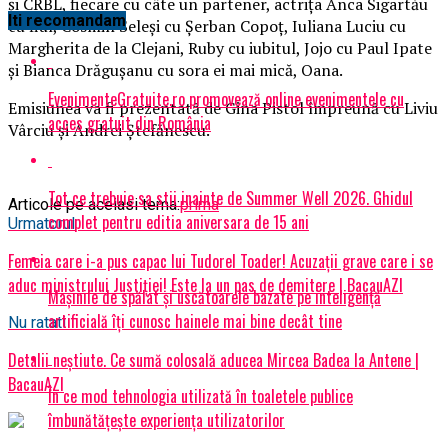
şi CRBL, fiecare cu câte un partener, actriţa Anca Sigartău
Iti recomandam
cu fiul, Cosmin Seleşi cu Șerban Copoţ, Iuliana Luciu cu
Margherita de la Clejani, Ruby cu iubitul, Jojo cu Paul Ipate
şi Bianca Drăguşanu cu sora ei mai mică, Oana.
EvenimenteGratuite.ro promovează online evenimentele cu
Emisiunea va fi prezentată de Gina Pistol împreună cu Liviu
acces gratuit din România
Vârciu şi Andrei Ștefănescu.
Tot ce trebuie sa stii inainte de Summer Well 2026. Ghidul
Articole pe aceiasi tema:
prima
complet pentru editia aniversara de 15 ani
Urmatorul
Femeia care i-a pus capac lui Tudorel Toader! Acuzații grave care i se
aduc ministrului Justiției! Este la un pas de demitere | BacauAZI
Mașinile de spălat și uscătoarele bazate pe inteligență
artificială îți cunosc hainele mai bine decât tine
Nu ratati
Detalii neștiute. Ce sumă colosală aducea Mircea Badea la Antene |
BacauAZI
În ce mod tehnologia utilizată în toaletele publice
îmbunătățește experiența utilizatorilor