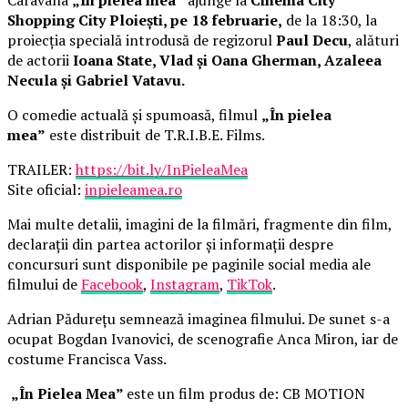
Shopping City Ploiești, pe 18 februarie,
de la 18:30, la
proiecția specială introdusă de regizorul
Paul Decu
, alături
de actorii
Ioana State, Vlad și Oana Gherman, Azaleea
Necula și Gabriel Vatavu.
O comedie actuală și spumoasă, filmul
„În pielea
mea”
este distribuit de T.R.I.B.E. Films.
TRAILER:
https://bit.ly/InPieleaMea
Site oficial:
inpieleamea.ro
Mai multe detalii, imagini de la filmări, fragmente din film,
declarații din partea actorilor și informații despre
concursuri sunt disponibile pe paginile social media ale
filmului de
Facebook
,
Instagram
,
TikTok
.
Adrian Pădurețu semnează imaginea filmului. De sunet s-a
ocupat Bogdan Ivanovici, de scenografie Anca Miron, iar de
costume Francisca Vass.
„În Pielea Mea”
este un film produs de: CB MOTION