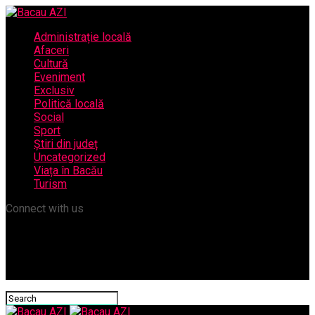
Administrație locală
Afaceri
Cultură
Eveniment
Exclusiv
Politică locală
Social
Sport
Știri din județ
Uncategorized
Viața în Bacău
Turism
Connect with us