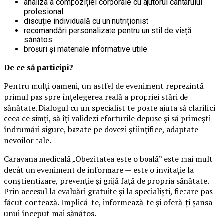
analiza a compoziției corporale cu ajutorul cântarului
profesional
discuție individuală cu un nutriționist
recomandări personalizate pentru un stil de viață
sănătos
broșuri și materiale informative utile
De ce să participi?
Pentru mulți oameni, un astfel de eveniment reprezintă
primul pas spre înțelegerea reală a propriei stări de
sănătate. Dialogul cu un specialist te poate ajuta să clarifici
ceea ce simți, să îți validezi eforturile depuse și să primești
îndrumări sigure, bazate pe dovezi științifice, adaptate
nevoilor tale.
Caravana medicală „Obezitatea este o boală” este mai mult
decât un eveniment de informare — este o invitație la
conștientizare, prevenție și grijă față de propria sănătate.
Prin accesul la evaluări gratuite și la specialiști, fiecare pas
făcut contează. Implică-te, informează-te și oferă-ți șansa
unui început mai sănătos.