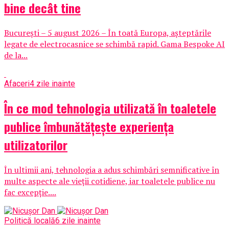
bine decât tine
București – 5 august 2026 – În toată Europa, așteptările
legate de electrocasnice se schimbă rapid. Gama Bespoke AI
de la...
Afaceri
4 zile inainte
În ce mod tehnologia utilizată în toaletele
publice îmbunătățește experiența
utilizatorilor
În ultimii ani, tehnologia a adus schimbări semnificative în
multe aspecte ale vieții cotidiene, iar toaletele publice nu
fac excepție....
Politică locală
6 zile inainte