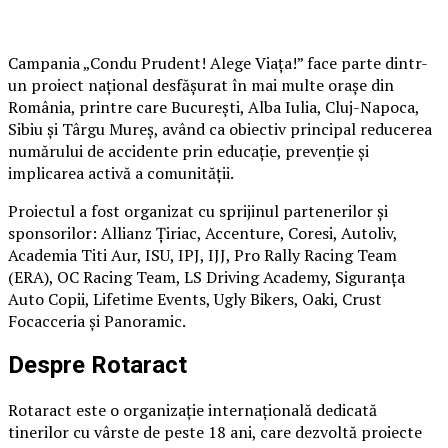
Campania „Condu Prudent! Alege Viața!” face parte dintr-
un proiect național desfășurat în mai multe orașe din
România, printre care București, Alba Iulia, Cluj-Napoca,
Sibiu și Târgu Mureș, având ca obiectiv principal reducerea
numărului de accidente prin educație, prevenție și
implicarea activă a comunității.
Proiectul a fost organizat cu sprijinul partenerilor și
sponsorilor: Allianz Țiriac, Accenture, Coresi, Autoliv,
Academia Titi Aur, ISU, IPJ, IJJ, Pro Rally Racing Team
(ERA), OC Racing Team, LS Driving Academy, Siguranța
Auto Copii, Lifetime Events, Ugly Bikers, Oaki, Crust
Focacceria și Panoramic.
Despre Rotaract
Rotaract este o organizație internațională dedicată
tinerilor cu vârste de peste 18 ani, care dezvoltă proiecte