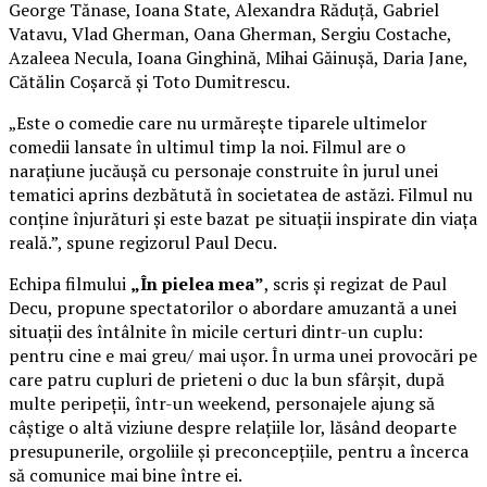
George Tănase, Ioana State, Alexandra Răduță, Gabriel
Vatavu, Vlad Gherman, Oana Gherman, Sergiu Costache,
Azaleea Necula, Ioana Ginghină, Mihai Găinușă, Daria Jane,
Cătălin Coșarcă și Toto Dumitrescu.
„Este o comedie care nu urmărește tiparele ultimelor
comedii lansate în ultimul timp la noi. Filmul are o
narațiune jucăușă cu personaje construite în jurul unei
tematici aprins dezbătută în societatea de astăzi. Filmul nu
conține înjurături și este bazat pe situații inspirate din viața
reală.”, spune regizorul Paul Decu.
Echipa filmului
„În pielea mea”
, scris și regizat de Paul
Decu, propune spectatorilor o abordare amuzantă a unei
situații des întâlnite în micile certuri dintr-un cuplu:
pentru cine e mai greu/ mai ușor. În urma unei provocări pe
care patru cupluri de prieteni o duc la bun sfârșit, după
multe peripeții, într-un weekend, personajele ajung să
câștige o altă viziune despre relațiile lor, lăsând deoparte
presupunerile, orgoliile și preconcepțiile, pentru a încerca
să comunice mai bine între ei.