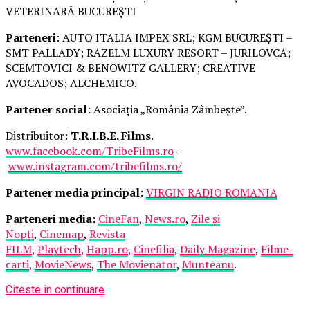
VETERINARĂ BUCUREȘTI
Parteneri
: AUTO ITALIA IMPEX SRL; KGM BUCUREȘTI –
SMT PALLADY; RAZELM LUXURY RESORT – JURILOVCA;
SCEMTOVICI & BENOWITZ GALLERY; CREATIVE
AVOCADOS; ALCHEMICO.
Partener social
: Asociația „România Zâmbește”.
Distribuitor:
T.R.I.B.E. Films
.
www.facebook.com/TribeFilms.ro
–
www.instagram.com/tribefilms.ro/
Partener media principal
:
VIRGIN RADIO ROMANIA
Parteneri media
:
CineFan
,
News.ro
,
Zile și
Nopți
,
Cinemap
,
Revista
FILM
,
Playtech
,
Happ.ro
,
Cinefilia
,
Daily Magazine
,
Filme-
carti
,
MovieNews
,
The Movienator
,
Munteanu
.
Citeste in continuare