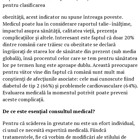
pentru clasificarea
obezității, acest indicator nu spune întreaga poveste.
Medicul poate lua în considerare raportul talie–înălțime,
impactul asupra sănătății, calitatea vieții, prezența
complicațiilor și altele. Interesant este faptul că doar 20%
dintre românii care trăiesc cu obezitate se declară
îngrijorați de starea lor de sănătate din prezent (sub media
globală), însă procentul celor care se tem pentru sănătatea
lor pe termen lung este aproape dublu. Această preocupare
pentru viitor vine din faptul că românii sunt mult mai
conștienți de afecțiunile asociate: cele mai cunoscute fiind
diabetul de tip 2 (66%) și problemele cardiovasculare (64%).
Evaluarea medicală la momentul potrivit poate preveni
aceste complicații.
De ce este esențial consultul medical?
Pentru că scăderea în greutate nu este un efort individual,
ci unul ce necesită expertiză medicală. Fiindcă
tratamentele, fie că vorbim de modificări ale stilului de