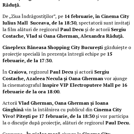
Răduță.
De „Ziua Îndrăgostiților”, pe
14 februarie, în Cinema City
Iulius Mall Suceava, de la 18:30
, spectatorii sunt invitați
la film alături de regizorul
Paul Decu
și de actorii
Sergiu
Costache, Vlad si Oana Gherman, Alexandra Răduță.
Cineplexx Băneasa Shopping City București
găzduiește o
proiecție specială în prezența întregii echipe pe
15
februarie, de la 17:30.
În
Craiova
, regizorul
Paul Decu
și actorii
Sergiu
Costache, Azaleea Necula și Oana Gherman
vor ajunge
la cinematograful
Inspire VIP Electroputere Mall pe 16
februarie de la ora 18:00
.
Actorii
Vlad Gherman, Oana Gherman și Ioana
Ginghină
vin la întâlnirea cu publicul din
Cinema City
Vivo! Pitești pe 17 februarie, de la 18:30
și vor participa
la o discuție după proiecție, alături de regizorul
Paul Decu.
Caravana
„În pielea mea”
ajunge la
Cinema City