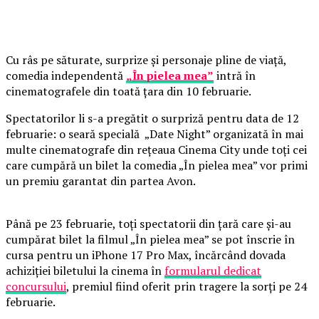
Cu râs pe săturate, surprize și personaje pline de viață,
comedia independentă
„În pielea mea”
intră în
cinematografele din toată țara din 10 februarie.
Spectatorilor li s-a pregătit o surpriză pentru data de 12
februarie: o seară specială „Date Night” organizată în mai
multe cinematografe din rețeaua Cinema City unde toți cei
care cumpără un bilet la comedia „În pielea mea” vor primi
un premiu garantat din partea Avon.
Până pe 23 februarie, toți spectatorii din țară care și-au
cumpărat bilet la filmul „În pielea mea” se pot înscrie în
cursa pentru un iPhone 17 Pro Max, încărcând dovada
achiziției biletului la cinema în
formularul dedicat
concursului
, premiul fiind oferit prin tragere la sorți pe 24
februarie.