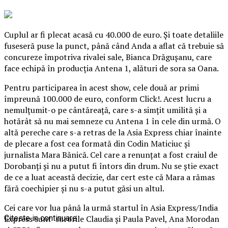
Cuplul ar fi plecat acasă cu 40.000 de euro. Și toate detaliile
fuseseră puse la punct, până când Anda a aflat că trebuie să
concureze împotriva rivalei sale, Bianca Drăguşanu, care
face echipă în producţia Antena 1, alături de sora sa Oana.
Pentru participarea în acest show, cele două ar primi
împreună 100.000 de euro, conform Click!. Acest lucru a
nemulţumit-o pe cântăreaţă, care s-a simţit umilită şi a
hotărât să nu mai semneze cu Antena 1 în cele din urmă.
O
altă pereche care s-a retras de la Asia Express chiar înainte
de plecare a fost cea formată din Codin Maticiuc şi
jurnalista Mara Bănică. Cel care a renunţat a fost craiul de
Dorobanţi şi nu a putut fi întors din drum. Nu se ştie exact
de ce a luat această decizie, dar cert este că Mara a rămas
fără coechipier şi nu s-a putut găsi un altul.
Cei care vor lua până la urmă startul în Asia Express/India
Express sunt surorile Claudia şi Paula Pavel, Ana Morodan
Citeste in continuare