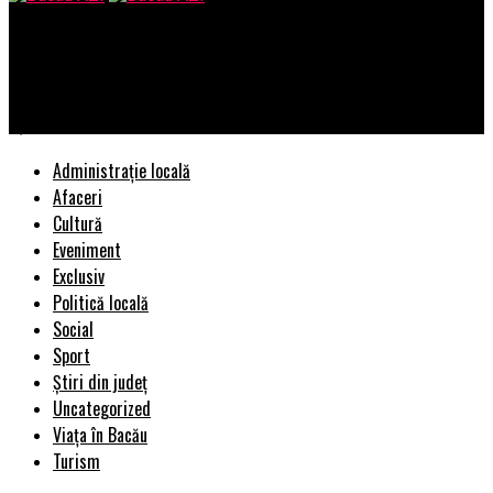
Bacau AZI
Anda Adam dă o lovitură năucitoare Antenei 1! Nimeni nu s-a
așteptat la gestul ei | BacauAZI
Administrație locală
Afaceri
Cultură
Eveniment
Exclusiv
Politică locală
Social
Sport
Știri din județ
Uncategorized
Viața în Bacău
Turism