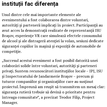
instituții fac diferența
Unul dintre cele mai importante elemente ale
evenimentului a fost colaborarea dintre voluntari,
autorități și partenerii implicați în proiect. Participanții au
avut acces la demonstrații realizate de reprezentanții ISU
Brașov, experiențe VR care simulează efectele consumului
de alcool și ale distragerii atenției la volan, sesiuni dedicate
siguranței copiilor în mașină și expoziții de automobile de
competiție.
„Succesul acestui eveniment a fost posibil datorită unei
colaborări solide între voluntari, autorități și parteneri
privați. Suntem recunoscători instituțiilor locale – IPJ, ISU
și Inspectoratului de Jandarmerie Brașov – precum și
tuturor companiilor și organizațiilor care au susținut
proiectul. Împreună am reușit să transmitem un mesaj clar:
siguranța rutieră trebuie să devină o prioritate pentru
întreaga comunitate”, a precizat Teodor Filip, Project
Manager.