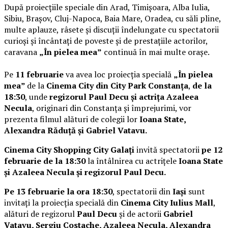
După proiecțiile speciale din Arad, Timișoara, Alba Iulia,
Sibiu, Brașov, Cluj-Napoca, Baia Mare, Oradea, cu săli pline,
multe aplauze, râsete și discuții îndelungate cu spectatorii
curioși și încântați de poveste și de prestațiile actorilor,
caravana
„În pielea mea”
continuă în mai multe orașe.
Pe
11 februarie
va avea loc proiecția specială
„În pielea
mea”
de la
Cinema City din City Park Constanța
,
de la
18:30
, unde
regizorul Paul Decu și actrița Azaleea
Necula
, originari din Constanța și împrejurimi, vor
prezenta filmul alături de colegii lor
Ioana State,
Alexandra Răduță și Gabriel Vatavu.
Cinema City Shopping City Galați
invită spectatorii
pe 12
februarie de la 18:30
la întâlnirea cu actrițele
Ioana State
și Azaleea Necula și regizorul Paul Decu.
Pe 13 februarie la ora 18:30
, spectatorii din
Iași
sunt
invitați la proiecția specială din
Cinema City Iulius Mall
,
alături de regizorul
Paul Decu
și de actorii
Gabriel
Vatavu, Sergiu Costache, Azaleea Necula, Alexandra