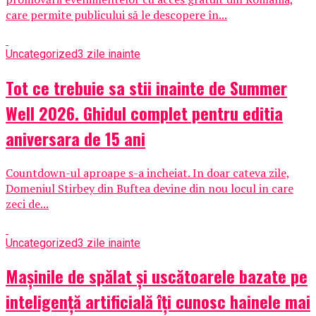
care permite publicului să le descopere în...
Uncategorized
3 zile inainte
Tot ce trebuie sa stii inainte de Summer
Well 2026. Ghidul complet pentru editia
aniversara de 15 ani
Countdown-ul aproape s-a incheiat. In doar cateva zile,
Domeniul Stirbey din Buftea devine din nou locul in care
zeci de...
Uncategorized
3 zile inainte
Mașinile de spălat și uscătoarele bazate pe
inteligență artificială îți cunosc hainele mai