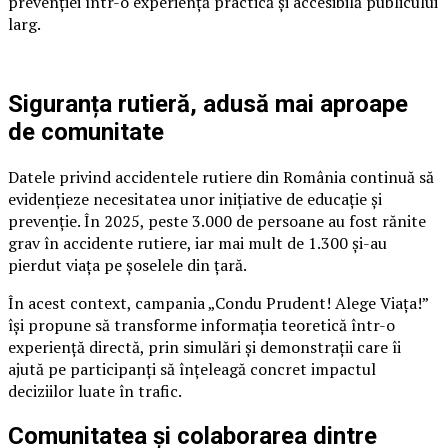
prevenției într-o experiență practică și accesibilă publicului
larg.
Siguranța rutieră, adusă mai aproape
de comunitate
Datele privind accidentele rutiere din România continuă să
evidențieze necesitatea unor inițiative de educație și
prevenție. În 2025, peste 3.000 de persoane au fost rănite
grav în accidente rutiere, iar mai mult de 1.300 și-au
pierdut viața pe șoselele din țară.
În acest context, campania „Condu Prudent! Alege Viața!”
își propune să transforme informația teoretică într-o
experiență directă, prin simulări și demonstrații care îi
ajută pe participanți să înțeleagă concret impactul
deciziilor luate în trafic.
Comunitatea și colaborarea dintre