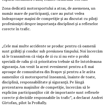
Zona dedicată motorsportului a atras, de asemenea, un
număr mare de participanți, care au putut vedea
îndeaproape mașini de competiție și au discutat cu piloți
profesioniști despre importanța disciplinei și a reflexelor
corecte în trafic.
„Cele mai multe accidente se produc pentru că oamenii
sunt grăbiți și conduc sub presiunea timpului. Noi încercăm
să le transmitem că viața de zi cu zi nu este o probă
specială de raliu și că prioritatea trebuie să fie întotdeauna
siguranța. Am venit la acest eveniment pentru a fi mai
aproape de comunitatea din Brașov și pentru a le arăta
oamenilor că motorsportul înseamnă, înainte de toate,
disciplină, responsabilitate și siguranță. Pe lângă
prezentarea mașinilor de competiție, încercăm să le
explicăm participanților cât de importante sunt reflexele
corecte și deciziile responsabile în trafic”, a declarat Andrei
Gîrtofan, pilot la ProRally.