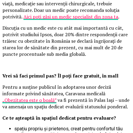
viață, medicație sau intervenții chirurgicale, trebuie
personalizate. Doar un medic poate recomanda soluția
potrivită.
Aici poți găsi un medic specialist din zona ta
.
Discuția cu un medic este cu atât mai importantă cu cât,
potrivit studiului Ipsos, doar 20% dintre respondenții care
trăiesc cu obezitate în România se declară îngrijorați de
starea lor de sănătate din prezent, cu mai mult de 20 de
puncte procentuale sub media globală.
Vrei să faci primul pas? Îl poți face gratuit, în mall
Pentru a susține publicul în adoptarea unor decizii
informate privind sănătatea, Caravana medicală
„Obezitatea este o boală”
va fi prezentă în Palas Iași – unde
va amenaja un spațiu dedicat evaluării statusului ponderal.
Ce te așteaptă în spațiul dedicat pentru evaluare?
spațiu propriu și prietenos, creat pentru confortul tău