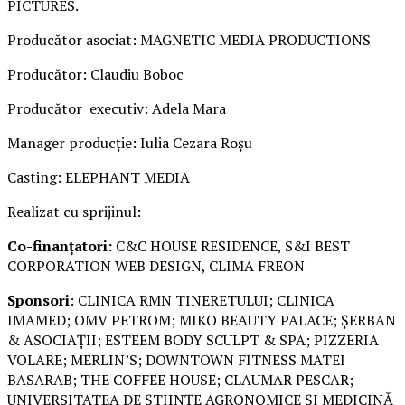
PICTURES.
Producător asociat: MAGNETIC MEDIA PRODUCTIONS
Producător: Claudiu Boboc
Producător executiv: Adela Mara
Manager producție: Iulia Cezara Roșu
Casting: ELEPHANT MEDIA
Realizat cu sprijinul:
Co-finanțatori:
C&C HOUSE RESIDENCE, S&I BEST
CORPORATION WEB DESIGN, CLIMA FREON
Sponsori
: CLINICA RMN TINERETULUI; CLINICA
IMAMED; OMV PETROM; MIKO BEAUTY PALACE; ȘERBAN
& ASOCIAȚII; ESTEEM BODY SCULPT & SPA; PIZZERIA
VOLARE; MERLIN’S; DOWNTOWN FITNESS MATEI
BASARAB; THE COFFEE HOUSE; CLAUMAR PESCAR;
UNIVERSITATEA DE ȘTIINȚE AGRONOMICE ȘI MEDICINĂ