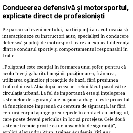
Conducerea defensivă și motorsportul,
explicate direct de profesioniști
Pe parcursul evenimentului, participanții au avut ocazia să
interacționeze cu instructori auto, specialiști în conducere
defensivă și piloți de motorsport, care au explicat diferența
dintre condusul sportiv și comportamentul responsabil în
trafic.
„Poligonul este esențial în formarea unui șofer, pentru că
acolo înveți gabaritul mașinii, poziționarea, frânarea,
utilizarea oglinzilor și reacțiile de bază, fără presiunea
traficului real. Abia după aceea ar trebui făcut pasul către
circulația urbană. La fel de importantă este și înțelegerea
sistemelor de siguranță ale mașinii: airbag-ul este proiectat
să funcționeze împreună cu centura de siguranță, iar fără
centură corpul ajunge prea repede în contact cu airbag-ul,
care poate deveni periculos în loc să protejeze. Cele două
sisteme trebuie privite ca un ansamblu de siguranță”,
explică Alexandru Păun, trainer Academia Titi Aur.