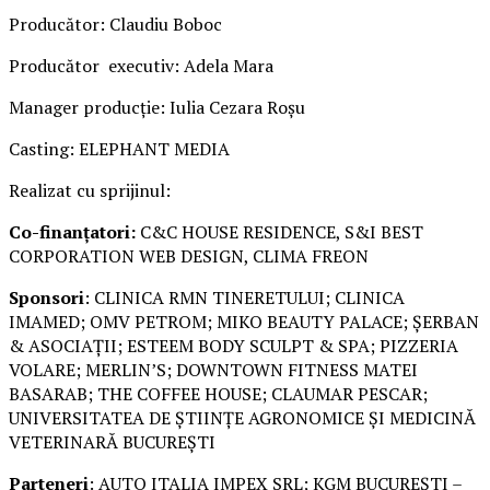
Producător: Claudiu Boboc
Producător executiv: Adela Mara
Manager producție: Iulia Cezara Roșu
Casting: ELEPHANT MEDIA
Realizat cu sprijinul:
Co-finanțatori:
C&C HOUSE RESIDENCE, S&I BEST
CORPORATION WEB DESIGN, CLIMA FREON
Sponsori
: CLINICA RMN TINERETULUI; CLINICA
IMAMED; OMV PETROM; MIKO BEAUTY PALACE; ȘERBAN
& ASOCIAȚII; ESTEEM BODY SCULPT & SPA; PIZZERIA
VOLARE; MERLIN’S; DOWNTOWN FITNESS MATEI
BASARAB; THE COFFEE HOUSE; CLAUMAR PESCAR;
UNIVERSITATEA DE ȘTIINȚE AGRONOMICE ȘI MEDICINĂ
VETERINARĂ BUCUREȘTI
Parteneri
: AUTO ITALIA IMPEX SRL; KGM BUCUREȘTI –