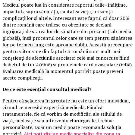
Medicul poate lua în considerare raportul talie–înălțime,
impactul asupra sănătății, calitatea vieții, prezența
complicațiilor și altele. Interesant este faptul că doar 20%
dintre românii care trăiesc cu obezitate se declară
îngrijorați de starea lor de sănătate din prezent (sub media
globală), însă procentul celor care se tem pentru sănătatea
lor pe termen lung este aproape dublu. Această preocupare
pentru viitor vine din faptul că românii sunt mult mai
conștienți de afecțiunile asociate: cele mai cunoscute fiind
diabetul de tip 2 (66%) și problemele cardiovasculare (64%).
Evaluarea medicală la momentul potrivit poate preveni
aceste complicații.
De ce este esențial consultul medical?
Pentru că scăderea în greutate nu este un efort individual,
ci unul ce necesită expertiză medicală. Fiindcă
tratamentele, fie că vorbim de modificări ale stilului de
viață, medicație sau intervenții chirurgicale, trebuie
personalizate. Doar un medic poate recomanda soluția
potrivită.
Aici poți găsi un medic specialist din zona ta
.