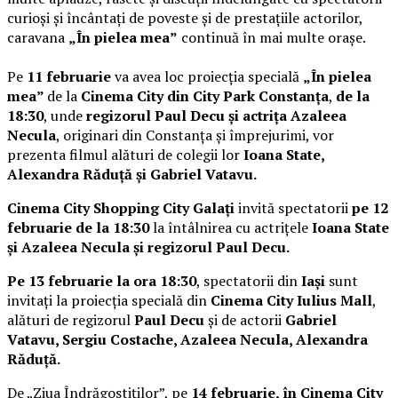
curioși și încântați de poveste și de prestațiile actorilor,
caravana
„În pielea mea”
continuă în mai multe orașe.
Pe
11 februarie
va avea loc proiecția specială
„În pielea
mea”
de la
Cinema City din City Park Constanța
,
de la
18:30
, unde
regizorul Paul Decu și actrița Azaleea
Necula
, originari din Constanța și împrejurimi, vor
prezenta filmul alături de colegii lor
Ioana State,
Alexandra Răduță și Gabriel Vatavu.
Cinema City Shopping City Galați
invită spectatorii
pe 12
februarie de la 18:30
la întâlnirea cu actrițele
Ioana State
și Azaleea Necula și regizorul Paul Decu.
Pe 13 februarie la ora 18:30
, spectatorii din
Iași
sunt
invitați la proiecția specială din
Cinema City Iulius Mall
,
alături de regizorul
Paul Decu
și de actorii
Gabriel
Vatavu, Sergiu Costache, Azaleea Necula, Alexandra
Răduță.
De „Ziua Îndrăgostiților”, pe
14 februarie, în Cinema City