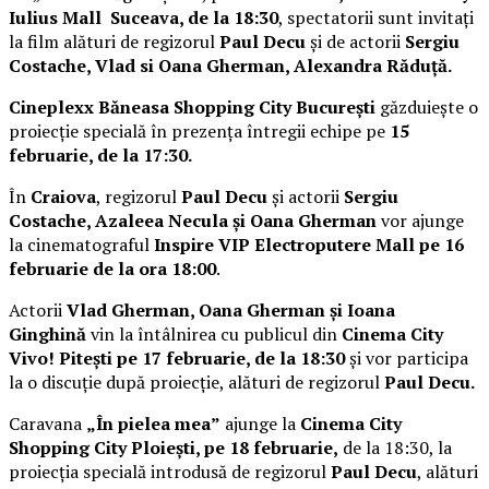
Iulius Mall Suceava, de la 18:30
, spectatorii sunt invitați
la film alături de regizorul
Paul Decu
și de actorii
Sergiu
Costache, Vlad si Oana Gherman, Alexandra Răduță.
Cineplexx Băneasa Shopping City București
găzduiește o
proiecție specială în prezența întregii echipe pe
15
februarie, de la 17:30.
În
Craiova
, regizorul
Paul Decu
și actorii
Sergiu
Costache, Azaleea Necula și Oana Gherman
vor ajunge
la cinematograful
Inspire VIP Electroputere Mall pe 16
februarie de la ora 18:00
.
Actorii
Vlad Gherman, Oana Gherman și Ioana
Ginghină
vin la întâlnirea cu publicul din
Cinema City
Vivo! Pitești pe 17 februarie, de la 18:30
și vor participa
la o discuție după proiecție, alături de regizorul
Paul Decu.
Caravana
„În pielea mea”
ajunge la
Cinema City
Shopping City Ploiești, pe 18 februarie,
de la 18:30, la
proiecția specială introdusă de regizorul
Paul Decu
, alături