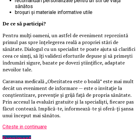
recomandări personalizate pentru un stil de viață
sănătos
broșuri și materiale informative utile
De ce să participi?
Pentru mulți oameni, un astfel de eveniment reprezintă
primul pas spre înțelegerea reală a propriei stări de
sănătate. Dialogul cu un specialist te poate ajuta să clarifici
ceea ce simți, să îți validezi eforturile depuse și să primești
îndrumări sigure, bazate pe dovezi științifice, adaptate
nevoilor tale.
Caravana medicală „Obezitatea este o boală” este mai mult
decât un eveniment de informare — este o invitație la
conștientizare, prevenție și grijă față de propria sănătate.
Prin accesul la evaluări gratuite și la specialiști, fiecare pas
făcut contează. Implică-te, informează-te și oferă-ți șansa
unui început mai sănătos.
Citeste in continuare
Eveniment