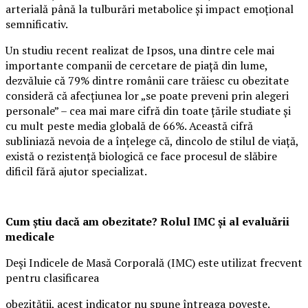
arterială până la tulburări metabolice și impact emoțional
semnificativ.
Un studiu recent realizat de Ipsos, una dintre cele mai
importante companii de cercetare de piață din lume,
dezvăluie că 79% dintre românii care trăiesc cu obezitate
consideră că afecțiunea lor „se poate preveni prin alegeri
personale” – cea mai mare cifră din toate țările studiate și
cu mult peste media globală de 66%. Această cifră
subliniază nevoia de a înțelege că, dincolo de stilul de viață,
există o rezistență biologică ce face procesul de slăbire
dificil fără ajutor specializat.
Cum știu dacă am obezitate? Rolul IMC și al evaluării
medicale
Deși Indicele de Masă Corporală (IMC) este utilizat frecvent
pentru clasificarea
obezității, acest indicator nu spune întreaga poveste.