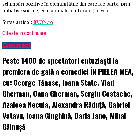
schimbări pozitive în comunitățile din care fac parte, prin
inițiative sociale, educaționale, culturale și civice.
Sursa articol:
BVON.ro
Citeste in continuare
Eveniment
Peste 1400 de spectatori entuziaști la
premiera de gală a comediei ÎN PIELEA MEA,
cu: George Tănase, Ioana State, Vlad
Gherman, Oana Gherman, Sergiu Costache,
Azaleea Necula, Alexandra Răduță, Gabriel
Vatavu, Ioana Ginghină, Daria Jane, Mihai
Găinușă