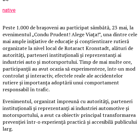
native
Peste 1.000 de brașoveni au participat sâmbătă, 23 mai, la
evenimentul „Condu Prudent! Alege Viața!”, una dintre cele
mai ample inițiative de educație și conștientizare rutieră
organizate la nivel local de Rotaract Kronstadt, alături de
autorități, parteneri instituționali și reprezentanți ai
industriei auto și motorsportului. Timp de mai multe ore,
participanții au avut ocazia să experimenteze, într-un mod
controlat și interactiv, efectele reale ale accidentelor
rutiere și importanța adoptării unui comportament
responsabil în trafic.
Evenimentul, organizat împreună cu autorități, parteneri
instituționali și reprezentanți ai industriei automotive și
motorsportului, a avut ca obiectiv principal transformarea
prevenției într-o experiență practică și accesibilă publicului
larg.