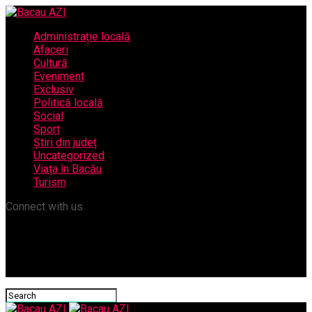
Administrație locală
Afaceri
Cultură
Eveniment
Exclusiv
Politică locală
Social
Sport
Știri din județ
Uncategorized
Viața în Bacău
Turism
Connect with us