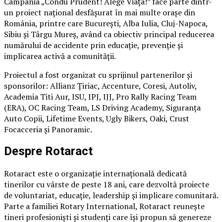
Campania „Condu Prudent! Alege Viața!” face parte dintr-
un proiect național desfășurat în mai multe orașe din
România, printre care București, Alba Iulia, Cluj-Napoca,
Sibiu și Târgu Mureș, având ca obiectiv principal reducerea
numărului de accidente prin educație, prevenție și
implicarea activă a comunității.
Proiectul a fost organizat cu sprijinul partenerilor și
sponsorilor: Allianz Țiriac, Accenture, Coresi, Autoliv,
Academia Titi Aur, ISU, IPJ, IJJ, Pro Rally Racing Team
(ERA), OC Racing Team, LS Driving Academy, Siguranța
Auto Copii, Lifetime Events, Ugly Bikers, Oaki, Crust
Focacceria și Panoramic.
Despre Rotaract
Rotaract este o organizație internațională dedicată
tinerilor cu vârste de peste 18 ani, care dezvoltă proiecte
de voluntariat, educație, leadership și implicare comunitară.
Parte a familiei Rotary International, Rotaract reunește
tineri profesioniști și studenți care își propun să genereze