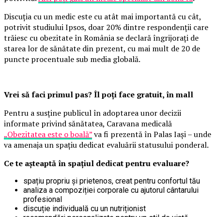
Discuția cu un medic este cu atât mai importantă cu cât,
potrivit studiului Ipsos, doar 20% dintre respondenții care
trăiesc cu obezitate în România se declară îngrijorați de
starea lor de sănătate din prezent, cu mai mult de 20 de
puncte procentuale sub media globală.
Vrei să faci primul pas? Îl poți face gratuit, în mall
Pentru a susține publicul în adoptarea unor decizii
informate privind sănătatea, Caravana medicală
„Obezitatea este o boală”
va fi prezentă în Palas Iași – unde
va amenaja un spațiu dedicat evaluării statusului ponderal.
Ce te așteaptă în spațiul dedicat pentru evaluare?
spațiu propriu și prietenos, creat pentru confortul tău
analiza a compoziției corporale cu ajutorul cântarului
profesional
discuție individuală cu un nutriționist