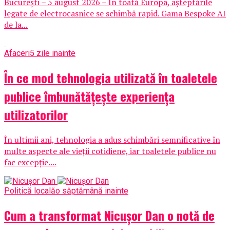
București – 5 august 2026 – În toată Europa, așteptările
legate de electrocasnice se schimbă rapid. Gama Bespoke AI
de la...
Afaceri
5 zile inainte
În ce mod tehnologia utilizată în toaletele
publice îmbunătățește experiența
utilizatorilor
În ultimii ani, tehnologia a adus schimbări semnificative în
multe aspecte ale vieții cotidiene, iar toaletele publice nu
fac excepție....
Politică locală
o săptămână inainte
Cum a transformat Nicușor Dan o notă de