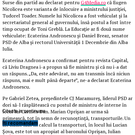
Surse din partid au declarat pentru
G4Media.ro
că Eugen
Nicolicea este varianta de înlocuire a ministrului justiţiei,
Tudorel Toader. Numele lui Nicolicea a fost vehiculat şi la
secretariatul general al guvernului, însă postul a fost între
timp ocupat de Toni Greblă. La Educaţie ar fi două nume
vehiculate: Ecaterina Andronescu şi Daniel Breaz, senator
PSD de Alba şi rectorul Universităţii 1 Decembrie din Alba
Iulia.
E
caterina Andronescu a confirmat pentru revista Capital,
că Liviu Dragnea i-a propus să fie ministru şi că nu i-a dat
un răspuns. „Da, este adevărat, nu am transmis încă niciun
răspuns, mai e mult până departe”, ne-a declarat Ecaterina
Andronescu.
Pe Gabriel Zetea, preşedintele CJ Maramureş, liderul PSD ar
dori să-l răsplătească cu postul de ministru de interne în
locul lui Carmen Dan. Marian Oprişan ar urma să
Citeste in continuare
primească, tot în semn de recunoştinţă, transporturile. Un
Iti recomandam
alt nume luat în calcul la transporturi, în locul lui Lucian
Șova, este tot un apropiat al baronului Oprişan, Iulian