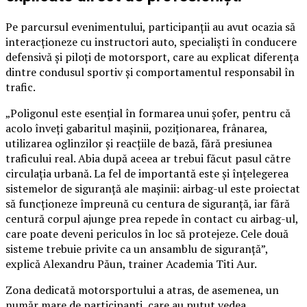
Pe parcursul evenimentului, participanții au avut ocazia să
interacționeze cu instructori auto, specialiști în conducere
defensivă și piloți de motorsport, care au explicat diferența
dintre condusul sportiv și comportamentul responsabil în
trafic.
„Poligonul este esențial în formarea unui șofer, pentru că
acolo înveți gabaritul mașinii, poziționarea, frânarea,
utilizarea oglinzilor și reacțiile de bază, fără presiunea
traficului real. Abia după aceea ar trebui făcut pasul către
circulația urbană. La fel de importantă este și înțelegerea
sistemelor de siguranță ale mașinii: airbag-ul este proiectat
să funcționeze împreună cu centura de siguranță, iar fără
centură corpul ajunge prea repede în contact cu airbag-ul,
care poate deveni periculos în loc să protejeze. Cele două
sisteme trebuie privite ca un ansamblu de siguranță”,
explică Alexandru Păun, trainer Academia Titi Aur.
Zona dedicată motorsportului a atras, de asemenea, un
număr mare de participanți, care au putut vedea