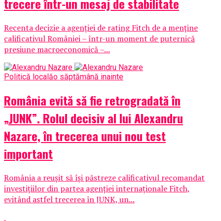
trecere într-un mesaj de stabilitate
Recenta decizie a agenției de rating Fitch de a menține
calificativul României – într-un moment de puternică
presiune macroeconomică –...
Politică locală
o săptămână inainte
România evită să fie retrogradată în
„JUNK”. Rolul decisiv al lui Alexandru
Nazare, în trecerea unui nou test
important
România a reușit să își păstreze calificativul recomandat
investițiilor din partea agenției internaționale Fitch,
evitând astfel trecerea în JUNK, un...