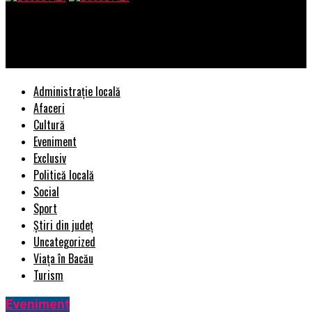
Bacau AZI
Începe marea remaniere! Primele nume vehiculate | BacauAZI
Administrație locală
Afaceri
Cultură
Eveniment
Exclusiv
Politică locală
Social
Sport
Știri din județ
Uncategorized
Viața în Bacău
Turism
Eveniment