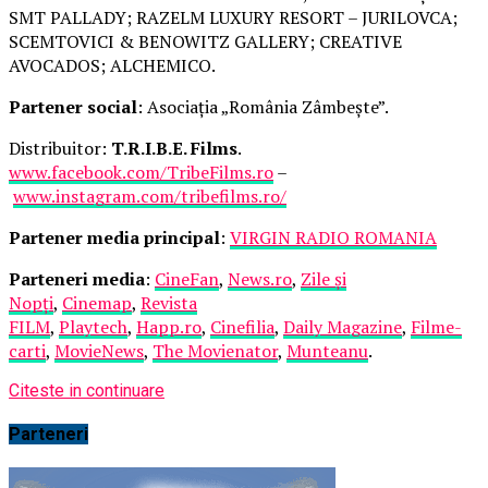
SMT PALLADY; RAZELM LUXURY RESORT – JURILOVCA;
SCEMTOVICI & BENOWITZ GALLERY; CREATIVE
AVOCADOS; ALCHEMICO.
Partener social
: Asociația „România Zâmbește”.
Distribuitor:
T.R.I.B.E. Films
.
www.facebook.com/TribeFilms.ro
–
www.instagram.com/tribefilms.ro/
Partener media principal
:
VIRGIN RADIO ROMANIA
Parteneri media
:
CineFan
,
News.ro
,
Zile și
Nopți
,
Cinemap
,
Revista
FILM
,
Playtech
,
Happ.ro
,
Cinefilia
,
Daily Magazine
,
Filme-
carti
,
MovieNews
,
The Movienator
,
Munteanu
.
Citeste in continuare
Parteneri