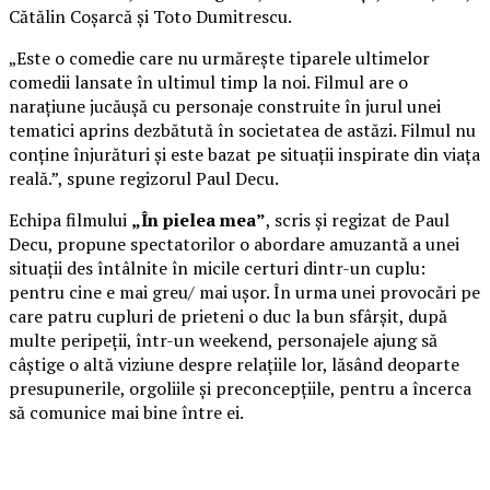
Cătălin Coșarcă și Toto Dumitrescu.
„Este o comedie care nu urmărește tiparele ultimelor
comedii lansate în ultimul timp la noi. Filmul are o
narațiune jucăușă cu personaje construite în jurul unei
tematici aprins dezbătută în societatea de astăzi. Filmul nu
conține înjurături și este bazat pe situații inspirate din viața
reală.”, spune regizorul Paul Decu.
Echipa filmului
„În pielea mea”
, scris și regizat de Paul
Decu, propune spectatorilor o abordare amuzantă a unei
situații des întâlnite în micile certuri dintr-un cuplu:
pentru cine e mai greu/ mai ușor. În urma unei provocări pe
care patru cupluri de prieteni o duc la bun sfârșit, după
multe peripeții, într-un weekend, personajele ajung să
câștige o altă viziune despre relațiile lor, lăsând deoparte
presupunerile, orgoliile și preconcepțiile, pentru a încerca
să comunice mai bine între ei.