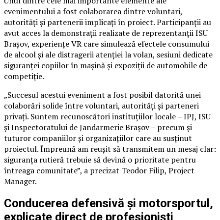
Unul dintre cele mai importante elemente ale
evenimentului a fost colaborarea dintre voluntari,
autorități și partenerii implicați în proiect. Participanții au
avut acces la demonstrații realizate de reprezentanții ISU
Brașov, experiențe VR care simulează efectele consumului
de alcool și ale distragerii atenției la volan, sesiuni dedicate
siguranței copiilor în mașină și expoziții de automobile de
competiție.
„Succesul acestui eveniment a fost posibil datorită unei
colaborări solide între voluntari, autorități și parteneri
privați. Suntem recunoscători instituțiilor locale – IPJ, ISU
și Inspectoratului de Jandarmerie Brașov – precum și
tuturor companiilor și organizațiilor care au susținut
proiectul. Împreună am reușit să transmitem un mesaj clar:
siguranța rutieră trebuie să devină o prioritate pentru
întreaga comunitate”, a precizat Teodor Filip, Project
Manager.
Conducerea defensivă și motorsportul,
explicate direct de profesioniști