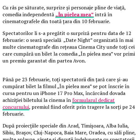
Cu râs pe săturate, surprize și personaje pline de viață,
comedia independentă
„În pielea mea”
intră în
cinematografele din toată țara din 10 februarie.
Spectatorilor li s-a pregătit o surpriză pentru data de 12
februarie: o seară specială „Date Night” organizată în mai
multe cinematografe din rețeaua Cinema City unde toți cei
care cumpără un bilet la comedia „În pielea mea” vor primi
un premiu garantat din partea Avon.
Până pe 23 februarie, toți spectatorii din țară care și-au
cumpărat bilet la filmul „În pielea mea” se pot înscrie în
cursa pentru un iPhone 17 Pro Max, încărcând dovada
achiziției biletului la cinema în
formularul dedicat
concursului
, premiul fiind oferit prin tragere la sorți pe 24
februarie.
După proiecțiile speciale din Arad, Timișoara, Alba Iulia,
Sibiu, Brașov, Cluj-Napoca, Baia Mare, Oradea, cu săli pline,
multe aplauze, râsete și discuții îndelungate cu spectatorii