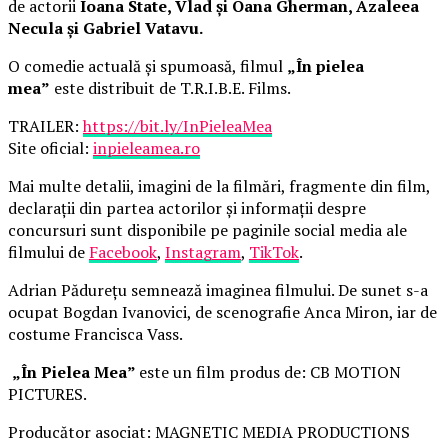
de actorii
Ioana State, Vlad și Oana Gherman, Azaleea
Necula și Gabriel Vatavu.
O comedie actuală și spumoasă, filmul
„În pielea
mea”
este distribuit de T.R.I.B.E. Films.
TRAILER:
https://bit.ly/InPieleaMea
Site oficial:
inpieleamea.ro
Mai multe detalii, imagini de la filmări, fragmente din film,
declarații din partea actorilor și informații despre
concursuri sunt disponibile pe paginile social media ale
filmului de
Facebook
,
Instagram
,
TikTok
.
Adrian Pădurețu semnează imaginea filmului. De sunet s-a
ocupat Bogdan Ivanovici, de scenografie Anca Miron, iar de
costume Francisca Vass.
„În Pielea Mea”
este un film produs de: CB MOTION
PICTURES.
Producător asociat: MAGNETIC MEDIA PRODUCTIONS