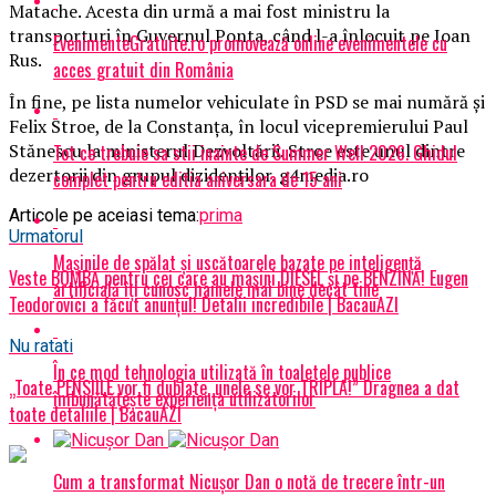
Matache. Acesta din urmă a mai fost ministru la
transporturi în Guvernul Ponta, când l-a înlocuit pe Ioan
EvenimenteGratuite.ro promovează online evenimentele cu
Rus.
acces gratuit din România
În fine, pe lista numelor vehiculate în PSD se mai numără şi
Felix Stroe, de la Constanţa, în locul vicepremierului Paul
Stănescu la ministerul Dezvoltării. Stroe este unul dintre
Tot ce trebuie sa stii inainte de Summer Well 2026. Ghidul
dezertorii din grupul dizidenţilor. g4media.ro
complet pentru editia aniversara de 15 ani
Articole pe aceiasi tema:
prima
Urmatorul
Mașinile de spălat și uscătoarele bazate pe inteligență
Veste BOMBĂ pentru cei care au mașini DIESEL și pe BENZINĂ! Eugen
artificială îți cunosc hainele mai bine decât tine
Teodorovici a făcut anunțul! Detalii incredibile | BacauAZI
Nu ratati
În ce mod tehnologia utilizată în toaletele publice
„Toate PENSIILE vor fi dublate, unele se vor TRIPLA!” Dragnea a dat
îmbunătățește experiența utilizatorilor
toate detaliile | BacauAZI
Cum a transformat Nicușor Dan o notă de trecere într-un