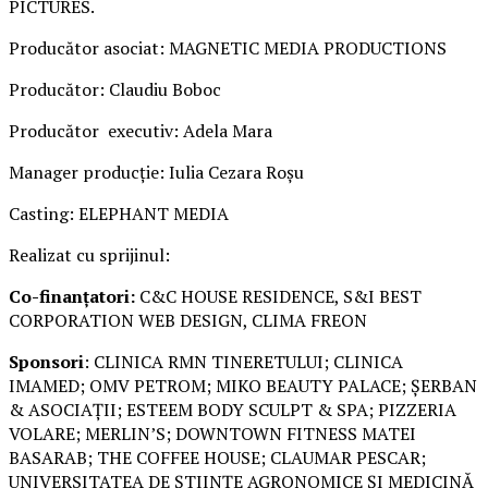
PICTURES.
Producător asociat: MAGNETIC MEDIA PRODUCTIONS
Producător: Claudiu Boboc
Producător executiv: Adela Mara
Manager producție: Iulia Cezara Roșu
Casting: ELEPHANT MEDIA
Realizat cu sprijinul:
Co-finanțatori:
C&C HOUSE RESIDENCE, S&I BEST
CORPORATION WEB DESIGN, CLIMA FREON
Sponsori
: CLINICA RMN TINERETULUI; CLINICA
IMAMED; OMV PETROM; MIKO BEAUTY PALACE; ȘERBAN
& ASOCIAȚII; ESTEEM BODY SCULPT & SPA; PIZZERIA
VOLARE; MERLIN’S; DOWNTOWN FITNESS MATEI
BASARAB; THE COFFEE HOUSE; CLAUMAR PESCAR;
UNIVERSITATEA DE ȘTIINȚE AGRONOMICE ȘI MEDICINĂ