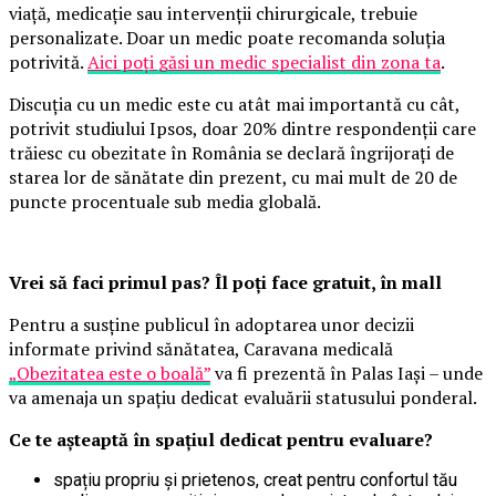
viață, medicație sau intervenții chirurgicale, trebuie
personalizate. Doar un medic poate recomanda soluția
potrivită.
Aici poți găsi un medic specialist din zona ta
.
Discuția cu un medic este cu atât mai importantă cu cât,
potrivit studiului Ipsos, doar 20% dintre respondenții care
trăiesc cu obezitate în România se declară îngrijorați de
starea lor de sănătate din prezent, cu mai mult de 20 de
puncte procentuale sub media globală.
Vrei să faci primul pas? Îl poți face gratuit, în mall
Pentru a susține publicul în adoptarea unor decizii
informate privind sănătatea, Caravana medicală
„Obezitatea este o boală”
va fi prezentă în Palas Iași – unde
va amenaja un spațiu dedicat evaluării statusului ponderal.
Ce te așteaptă în spațiul dedicat pentru evaluare?
spațiu propriu și prietenos, creat pentru confortul tău