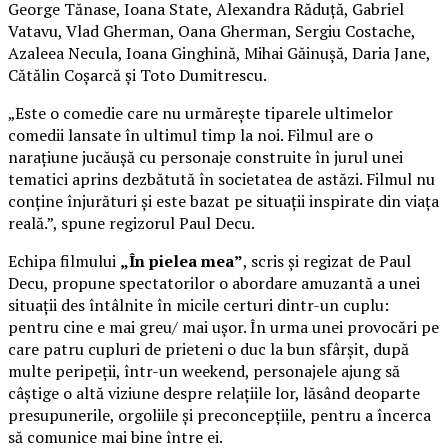
George Tănase, Ioana State, Alexandra Răduță, Gabriel
Vatavu, Vlad Gherman, Oana Gherman, Sergiu Costache,
Azaleea Necula, Ioana Ginghină, Mihai Găinușă, Daria Jane,
Cătălin Coșarcă și Toto Dumitrescu.
„Este o comedie care nu urmărește tiparele ultimelor
comedii lansate în ultimul timp la noi. Filmul are o
narațiune jucăușă cu personaje construite în jurul unei
tematici aprins dezbătută în societatea de astăzi. Filmul nu
conține înjurături și este bazat pe situații inspirate din viața
reală.”, spune regizorul Paul Decu.
Echipa filmului
„În pielea mea”
, scris și regizat de Paul
Decu, propune spectatorilor o abordare amuzantă a unei
situații des întâlnite în micile certuri dintr-un cuplu:
pentru cine e mai greu/ mai ușor. În urma unei provocări pe
care patru cupluri de prieteni o duc la bun sfârșit, după
multe peripeții, într-un weekend, personajele ajung să
câștige o altă viziune despre relațiile lor, lăsând deoparte
presupunerile, orgoliile și preconcepțiile, pentru a încerca
să comunice mai bine între ei.