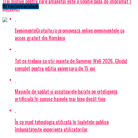
Trei motive pentru care amanetul este o soluție bună de împrumut |
Iti recomandam
BacauAZI
EvenimenteGratuite.ro promovează online evenimentele cu
acces gratuit din România
Tot ce trebuie sa stii inainte de Summer Well 2026. Ghidul
complet pentru editia aniversara de 15 ani
Mașinile de spălat și uscătoarele bazate pe inteligență
artificială îți cunosc hainele mai bine decât tine
În ce mod tehnologia utilizată în toaletele publice
îmbunătățește experiența utilizatorilor