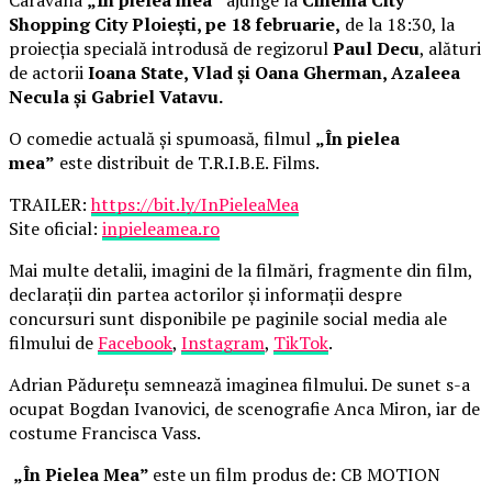
Shopping City Ploiești, pe 18 februarie,
de la 18:30, la
proiecția specială introdusă de regizorul
Paul Decu
, alături
de actorii
Ioana State, Vlad și Oana Gherman, Azaleea
Necula și Gabriel Vatavu.
O comedie actuală și spumoasă, filmul
„În pielea
mea”
este distribuit de T.R.I.B.E. Films.
TRAILER:
https://bit.ly/InPieleaMea
Site oficial:
inpieleamea.ro
Mai multe detalii, imagini de la filmări, fragmente din film,
declarații din partea actorilor și informații despre
concursuri sunt disponibile pe paginile social media ale
filmului de
Facebook
,
Instagram
,
TikTok
.
Adrian Pădurețu semnează imaginea filmului. De sunet s-a
ocupat Bogdan Ivanovici, de scenografie Anca Miron, iar de
costume Francisca Vass.
„În Pielea Mea”
este un film produs de: CB MOTION