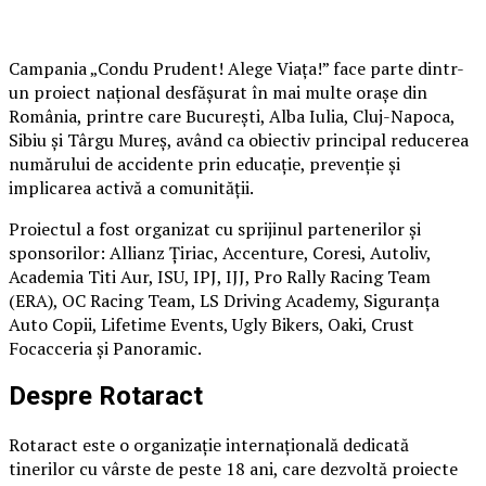
Campania „Condu Prudent! Alege Viața!” face parte dintr-
un proiect național desfășurat în mai multe orașe din
România, printre care București, Alba Iulia, Cluj-Napoca,
Sibiu și Târgu Mureș, având ca obiectiv principal reducerea
numărului de accidente prin educație, prevenție și
implicarea activă a comunității.
Proiectul a fost organizat cu sprijinul partenerilor și
sponsorilor: Allianz Țiriac, Accenture, Coresi, Autoliv,
Academia Titi Aur, ISU, IPJ, IJJ, Pro Rally Racing Team
(ERA), OC Racing Team, LS Driving Academy, Siguranța
Auto Copii, Lifetime Events, Ugly Bikers, Oaki, Crust
Focacceria și Panoramic.
Despre Rotaract
Rotaract este o organizație internațională dedicată
tinerilor cu vârste de peste 18 ani, care dezvoltă proiecte