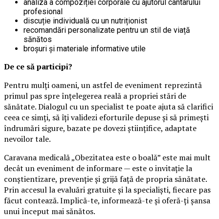
analiza a compoziției corporale cu ajutorul cântarului
profesional
discuție individuală cu un nutriționist
recomandări personalizate pentru un stil de viață
sănătos
broșuri și materiale informative utile
De ce să participi?
Pentru mulți oameni, un astfel de eveniment reprezintă
primul pas spre înțelegerea reală a propriei stări de
sănătate. Dialogul cu un specialist te poate ajuta să clarifici
ceea ce simți, să îți validezi eforturile depuse și să primești
îndrumări sigure, bazate pe dovezi științifice, adaptate
nevoilor tale.
Caravana medicală „Obezitatea este o boală” este mai mult
decât un eveniment de informare — este o invitație la
conștientizare, prevenție și grijă față de propria sănătate.
Prin accesul la evaluări gratuite și la specialiști, fiecare pas
făcut contează. Implică-te, informează-te și oferă-ți șansa
unui început mai sănătos.