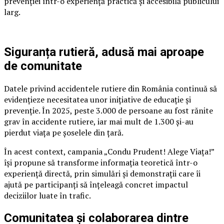
prevenției într-o experiență practică și accesibilă publicului
larg.
Siguranța rutieră, adusă mai aproape
de comunitate
Datele privind accidentele rutiere din România continuă să
evidențieze necesitatea unor inițiative de educație și
prevenție. În 2025, peste 3.000 de persoane au fost rănite
grav în accidente rutiere, iar mai mult de 1.300 și-au
pierdut viața pe șoselele din țară.
În acest context, campania „Condu Prudent! Alege Viața!”
își propune să transforme informația teoretică într-o
experiență directă, prin simulări și demonstrații care îi
ajută pe participanți să înțeleagă concret impactul
deciziilor luate în trafic.
Comunitatea și colaborarea dintre