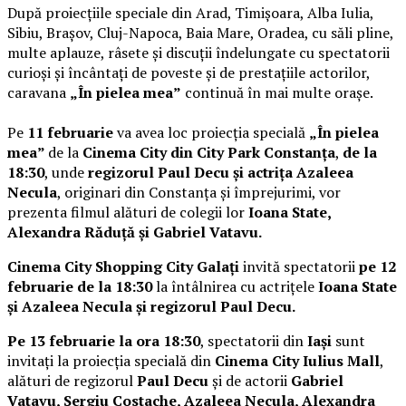
După proiecțiile speciale din Arad, Timișoara, Alba Iulia,
Sibiu, Brașov, Cluj-Napoca, Baia Mare, Oradea, cu săli pline,
multe aplauze, râsete și discuții îndelungate cu spectatorii
curioși și încântați de poveste și de prestațiile actorilor,
caravana
„În pielea mea”
continuă în mai multe orașe.
Pe
11 februarie
va avea loc proiecția specială
„În pielea
mea”
de la
Cinema City din City Park Constanța
,
de la
18:30
, unde
regizorul Paul Decu și actrița Azaleea
Necula
, originari din Constanța și împrejurimi, vor
prezenta filmul alături de colegii lor
Ioana State,
Alexandra Răduță și Gabriel Vatavu.
Cinema City Shopping City Galați
invită spectatorii
pe 12
februarie de la 18:30
la întâlnirea cu actrițele
Ioana State
și Azaleea Necula și regizorul Paul Decu.
Pe 13 februarie la ora 18:30
, spectatorii din
Iași
sunt
invitați la proiecția specială din
Cinema City Iulius Mall
,
alături de regizorul
Paul Decu
și de actorii
Gabriel
Vatavu, Sergiu Costache, Azaleea Necula, Alexandra