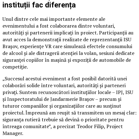
instituții fac diferența
Unul dintre cele mai importante elemente ale
evenimentului a fost colaborarea dintre voluntari,
autorități și partenerii implicați în proiect. Participanții au
avut acces la demonstrații realizate de reprezentanții ISU
Brașov, experiențe VR care simulează efectele consumului
de alcool și ale distragerii atenției la volan, sesiuni dedicate
siguranței copiilor în mașină și expoziții de automobile de
competiție.
„Succesul acestui eveniment a fost posibil datorită unei
colaborări solide între voluntari, autorități și parteneri
privați. Suntem recunoscători instituțiilor locale – IPJ, ISU
și Inspectoratului de Jandarmerie Brașov – precum și
tuturor companiilor și organizațiilor care au susținut
proiectul. Împreună am reușit să transmitem un mesaj clar:
siguranța rutieră trebuie să devină o prioritate pentru
întreaga comunitate”, a precizat Teodor Filip, Project
Manager.