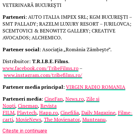
VETERINARĂ BUCUREȘTI
Parteneri
: AUTO ITALIA IMPEX SRL; KGM BUCUREȘTI –
SMT PALLADY; RAZELM LUXURY RESORT – JURILOVCA;
SCEMTOVICI & BENOWITZ GALLERY; CREATIVE
AVOCADOS; ALCHEMICO.
Partener social
: Asociația „România Zâmbește”.
Distribuitor:
T.R.I.B.E. Films
.
www.facebook.com/TribeFilms.ro
–
www.instagram.com/tribefilms.ro/
Partener media principal
:
VIRGIN RADIO ROMANIA
Parteneri media
:
CineFan
,
News.ro
,
Zile și
Nopți
,
Cinemap
,
Revista
FILM
,
Playtech
,
Happ.ro
,
Cinefilia
,
Daily Magazine
,
Filme-
carti
,
MovieNews
,
The Movienator
,
Munteanu
.
Citeste in continuare