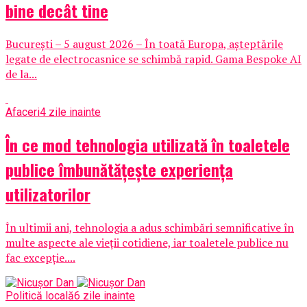
bine decât tine
București – 5 august 2026 – În toată Europa, așteptările
legate de electrocasnice se schimbă rapid. Gama Bespoke AI
de la...
Afaceri
4 zile inainte
În ce mod tehnologia utilizată în toaletele
publice îmbunătățește experiența
utilizatorilor
În ultimii ani, tehnologia a adus schimbări semnificative în
multe aspecte ale vieții cotidiene, iar toaletele publice nu
fac excepție....
Politică locală
6 zile inainte