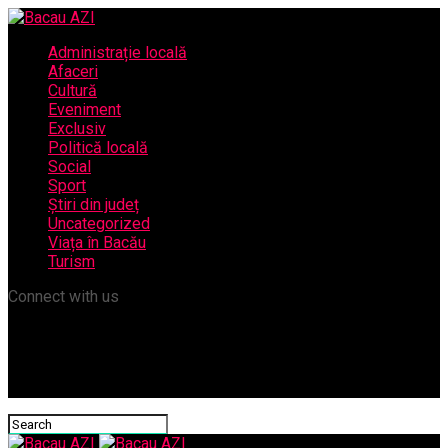
Administrație locală
Afaceri
Cultură
Eveniment
Exclusiv
Politică locală
Social
Sport
Știri din județ
Uncategorized
Viața în Bacău
Turism
Connect with us