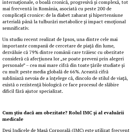
internaționale, o boală cronică, progresivă și complexă, tot
mai frecventă în România, asociată cu peste 200 de
complicații cronice: de la diabet zaharat și hipertensiune
arterială până la tulburări metabolice și impact emoțional
semnificativ.
Un studiu recent realizat de Ipsos, una dintre cele mai
importante companii de cercetare de piață din lume,
dezvăluie că 79% dintre românii care trăiesc cu obezitate
consideră că afecțiunea lor „se poate preveni prin alegeri
personale” – cea mai mare cifră din toate țările studiate și
cu mult peste media globală de 66%. Această cifră
subliniază nevoia de a înțelege că, dincolo de stilul de viață,
există o rezistență biologică ce face procesul de slăbire
dificil fără ajutor specializat.
Cum știu dacă am obezitate? Rolul IMC și al evaluării
medicale
Deși Indicele de Masă Corporală (IMC) este utilizat frecvent