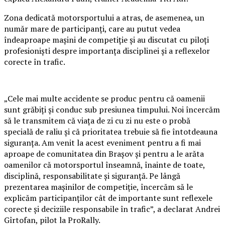
Zona dedicată motorsportului a atras, de asemenea, un
număr mare de participanți, care au putut vedea
îndeaproape mașini de competiție și au discutat cu piloți
profesioniști despre importanța disciplinei și a reflexelor
corecte în trafic.
„Cele mai multe accidente se produc pentru că oamenii
sunt grăbiți și conduc sub presiunea timpului. Noi încercăm
să le transmitem că viața de zi cu zi nu este o probă
specială de raliu și că prioritatea trebuie să fie întotdeauna
siguranța. Am venit la acest eveniment pentru a fi mai
aproape de comunitatea din Brașov și pentru a le arăta
oamenilor că motorsportul înseamnă, înainte de toate,
disciplină, responsabilitate și siguranță. Pe lângă
prezentarea mașinilor de competiție, încercăm să le
explicăm participanților cât de importante sunt reflexele
corecte și deciziile responsabile în trafic”, a declarat Andrei
Gîrtofan, pilot la ProRally.