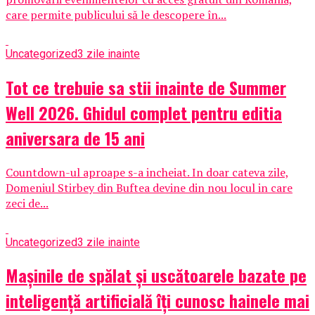
care permite publicului să le descopere în...
Uncategorized
3 zile inainte
Tot ce trebuie sa stii inainte de Summer
Well 2026. Ghidul complet pentru editia
aniversara de 15 ani
Countdown-ul aproape s-a incheiat. In doar cateva zile,
Domeniul Stirbey din Buftea devine din nou locul in care
zeci de...
Uncategorized
3 zile inainte
Mașinile de spălat și uscătoarele bazate pe
inteligență artificială îți cunosc hainele mai