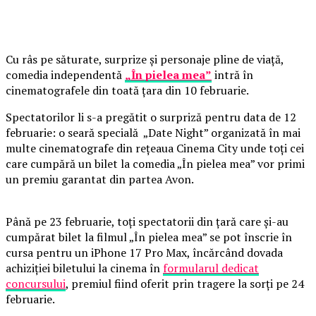
Cu râs pe săturate, surprize și personaje pline de viață,
comedia independentă
„În pielea mea”
intră în
cinematografele din toată țara din 10 februarie.
Spectatorilor li s-a pregătit o surpriză pentru data de 12
februarie: o seară specială „Date Night” organizată în mai
multe cinematografe din rețeaua Cinema City unde toți cei
care cumpără un bilet la comedia „În pielea mea” vor primi
un premiu garantat din partea Avon.
Până pe 23 februarie, toți spectatorii din țară care și-au
cumpărat bilet la filmul „În pielea mea” se pot înscrie în
cursa pentru un iPhone 17 Pro Max, încărcând dovada
achiziției biletului la cinema în
formularul dedicat
concursului
, premiul fiind oferit prin tragere la sorți pe 24
februarie.