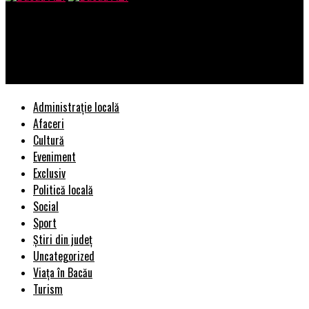
Bacau AZI
Olguța Vasilescu, anunț șocant despre guvernare. Ce declarații
sumbre a făcut ministrul | BacauAZI
Administrație locală
Afaceri
Cultură
Eveniment
Exclusiv
Politică locală
Social
Sport
Știri din județ
Uncategorized
Viața în Bacău
Turism