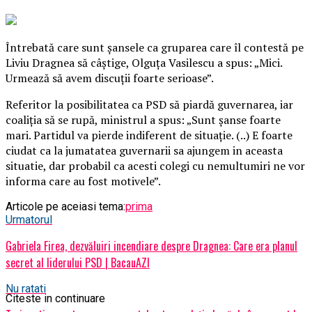
Întrebată care sunt şansele ca gruparea care îl contestă pe
Liviu Dragnea să câştige, Olguţa Vasilescu a spus: „Mici.
Urmează să avem discuţii foarte serioase”.
Referitor la posibilitatea ca PSD să piardă guvernarea, iar
coaliţia să se rupă, ministrul a spus: „Sunt şanse foarte
mari. Partidul va pierde indiferent de situaţie. (..) E foarte
ciudat ca la jumatatea guvernarii sa ajungem in aceasta
situatie, dar probabil ca acesti colegi cu nemultumiri ne vor
informa care au fost motivele”.
Articole pe aceiasi tema:
prima
Urmatorul
Gabriela Firea, dezvăluiri incendiare despre Dragnea: Care era planul
secret al liderului PSD | BacauAZI
Nu ratati
Citeste in continuare