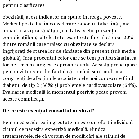
pentru clasificarea
obezității, acest indicator nu spune întreaga poveste.
Medicul poate lua în considerare raportul talie–înălțime,
impactul asupra sănătății, calitatea vieții, prezența
complicațiilor și altele. Interesant este faptul că doar 20%
dintre românii care trăiesc cu obezitate se declară
îngrijorați de starea lor de sănătate din prezent (sub media
globală), însă procentul celor care se tem pentru sănătatea
lor pe termen lung este aproape dublu. Această preocupare
pentru viitor vine din faptul că românii sunt mult mai
conștienți de afecțiunile asociate: cele mai cunoscute fiind
diabetul de tip 2 (66%) și problemele cardiovasculare (64%).
Evaluarea medicală la momentul potrivit poate preveni
aceste complicații.
De ce este esențial consultul medical?
Pentru că scăderea în greutate nu este un efort individual,
ci unul ce necesită expertiză medicală. Fiindcă
tratamentele, fie că vorbim de modificări ale stilului de