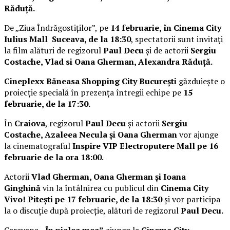
Răduță.
De „Ziua Îndrăgostiților”, pe
14 februarie, în Cinema City
Iulius Mall Suceava, de la 18:30
, spectatorii sunt invitați
la film alături de regizorul
Paul Decu
și de actorii
Sergiu
Costache, Vlad si Oana Gherman, Alexandra Răduță.
Cineplexx Băneasa Shopping City București
găzduiește o
proiecție specială în prezența întregii echipe pe
15
februarie, de la 17:30.
În
Craiova
, regizorul
Paul Decu
și actorii
Sergiu
Costache, Azaleea Necula și Oana Gherman
vor ajunge
la cinematograful
Inspire VIP Electroputere Mall pe 16
februarie de la ora 18:00
.
Actorii
Vlad Gherman, Oana Gherman și Ioana
Ginghină
vin la întâlnirea cu publicul din
Cinema City
Vivo! Pitești pe 17 februarie, de la 18:30
și vor participa
la o discuție după proiecție, alături de regizorul
Paul Decu.
Caravana
„În pielea mea”
ajunge la
Cinema City