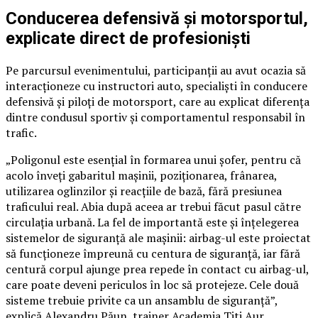
Conducerea defensivă și motorsportul,
explicate direct de profesioniști
Pe parcursul evenimentului, participanții au avut ocazia să
interacționeze cu instructori auto, specialiști în conducere
defensivă și piloți de motorsport, care au explicat diferența
dintre condusul sportiv și comportamentul responsabil în
trafic.
„Poligonul este esențial în formarea unui șofer, pentru că
acolo înveți gabaritul mașinii, poziționarea, frânarea,
utilizarea oglinzilor și reacțiile de bază, fără presiunea
traficului real. Abia după aceea ar trebui făcut pasul către
circulația urbană. La fel de importantă este și înțelegerea
sistemelor de siguranță ale mașinii: airbag-ul este proiectat
să funcționeze împreună cu centura de siguranță, iar fără
centură corpul ajunge prea repede în contact cu airbag-ul,
care poate deveni periculos în loc să protejeze. Cele două
sisteme trebuie privite ca un ansamblu de siguranță”,
explică Alexandru Păun, trainer Academia Titi Aur.