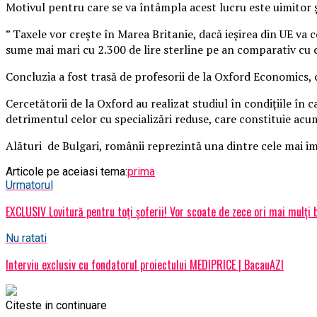
Motivul pentru care se va întâmpla acest lucru este uimitor şi
” Taxele vor creşte în Marea Britanie, dacă ieşirea din UE va
sume mai mari cu 2.300 de lire sterline pe an comparativ cu c
Concluzia a fost trasă de profesorii de la Oxford Economics, 
Cercetătorii de la Oxford au realizat studiul în condiţiile în 
detrimentul celor cu specializări reduse, care constituie acu
Alături de Bulgari, românii reprezintă una dintre cele mai 
Articole pe aceiasi tema:
prima
Urmatorul
EXCLUSIV Lovitură pentru toți șoferii! Vor scoate de zece ori mai mulți 
Nu ratati
Interviu exclusiv cu fondatorul proiectului MEDIPRICE | BacauAZI
Citeste in continuare