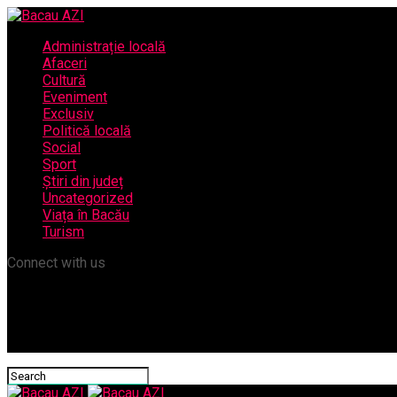
Administrație locală
Afaceri
Cultură
Eveniment
Exclusiv
Politică locală
Social
Sport
Știri din județ
Uncategorized
Viața în Bacău
Turism
Connect with us