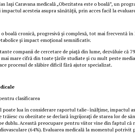
s Iași Caravana medicală „Obezitatea este o boală”, un program 
mpactul acesteia asupra sănătății, prin acces facil la evaluare 
o boală cronică, progresivă și complexă, tot mai frecventă în 
etabolice și impact emoțional semnificativ.
rtante companii de cercetare de piață din lume, dezvăluie că 7
 mai mare cifră din toate țările studiate și cu mult peste media
ace procesul de slăbire dificil fără ajutor specializat.
edicale
pentru clasificarea
 poate lua în considerare raportul talie–înălțime, impactul asup
 trăiesc cu obezitate se declară îngrijorați de starea lor de s
 dublu. Această preocupare pentru viitor vine din faptul că ro
rdiovasculare (64%). Evaluarea medicală la momentul potrivit p