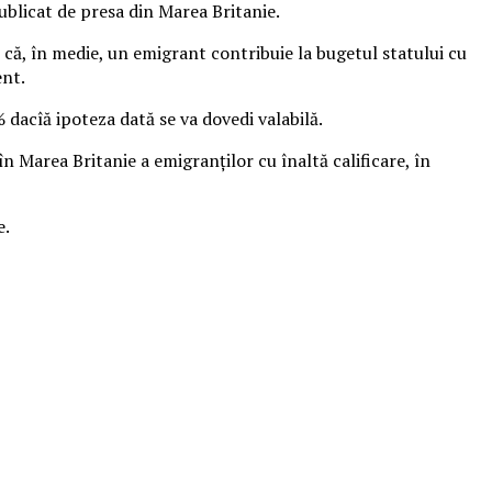
publicat de presa din Marea Britanie.
 că, în medie, un emigrant contribuie la bugetul statului cu
ent.
 dacîă ipoteza dată se va dovedi valabilă.
în Marea Britanie a emigranţilor cu înaltă calificare, în
e.