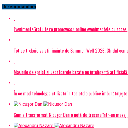
Iti recomandam
EvenimenteGratuite.ro promovează online evenimentele cu acces
Tot ce trebuie sa stii inainte de Summer Well 2026. Ghidul compl
Mașinile de spălat și uscătoarele bazate pe inteligență artificială
În ce mod tehnologia utilizată în toaletele publice îmbunătățește 
Cum a transformat Nicușor Dan o notă de trecere într-un mesaj 