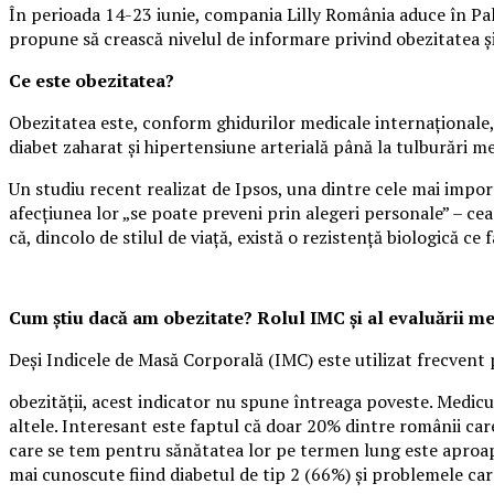
În perioada 14-23 iunie, compania Lilly România aduce în Pala
propune să crească nivelul de informare privind obezitatea și i
Ce este obezitatea?
Obezitatea este, conform ghidurilor medicale internaționale, 
diabet zaharat și hipertensiune arterială până la tulburări m
Un studiu recent realizat de Ipsos, una dintre cele mai impo
afecțiunea lor „se poate preveni prin alegeri personale” – cea
că, dincolo de stilul de viață, există o rezistență biologică ce f
Cum știu dacă am obezitate? Rolul IMC și al evaluării m
Deși Indicele de Masă Corporală (IMC) este utilizat frecvent 
obezității, acest indicator nu spune întreaga poveste. Medicul
altele. Interesant este faptul că doar 20% dintre românii care
care se tem pentru sănătatea lor pe termen lung este aproape
mai cunoscute fiind diabetul de tip 2 (66%) și problemele ca