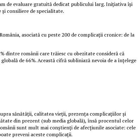
de evaluare gratuită dedicat publicului larg. Inițiativa își
și consiliere de specialitate.
România, asociată cu peste 200 de complicații cronice: de la
9% dintre românii care trăiesc cu obezitate consideră că
 globală de 66%. Această cifră subliniază nevoia de a înțelege
ra sănătății, calitatea vieții, prezența complicațiilor și
ănătate din prezent (sub media globală), însă procentul celor
mânii sunt mult mai conștienți de afecțiunile asociate: cele
oate preveni aceste complicații.