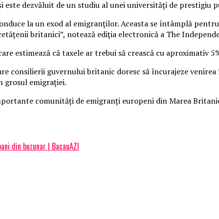
 este dezvăluit de un studiu al unei universităţi de prestigiu 
 conduce la un exod al emigranţilor. Aceasta se întâmplă pentru
etăţenii britanici”, notează ediţia electronică a The Independ
care estimează că taxele ar trebui să crească cu aproximativ 5%
care consilierii guvernului britanic doresc să încurajeze venirea 
m grosul emigraţiei.
importante comunităţi de emigranţi europeni din Marea Britani
bani din buzunar | BacauAZI