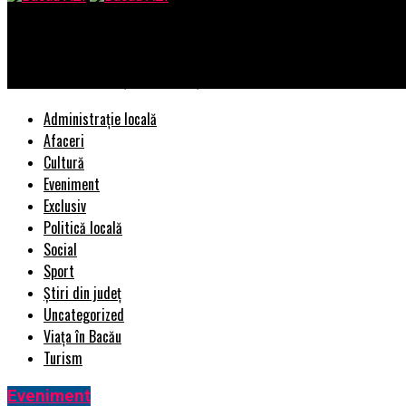
Bacau AZI
Surpriză de proporții! Românii țin în spate un întreg imperiu. Da
Administrație locală
Afaceri
Cultură
Eveniment
Exclusiv
Politică locală
Social
Sport
Știri din județ
Uncategorized
Viața în Bacău
Turism
Eveniment