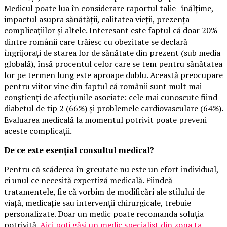
Medicul poate lua în considerare raportul talie–înălțime,
impactul asupra sănătății, calitatea vieții, prezența
complicațiilor și altele. Interesant este faptul că doar 20%
dintre românii care trăiesc cu obezitate se declară
îngrijorați de starea lor de sănătate din prezent (sub media
globală), însă procentul celor care se tem pentru sănătatea
lor pe termen lung este aproape dublu. Această preocupare
pentru viitor vine din faptul că românii sunt mult mai
conștienți de afecțiunile asociate: cele mai cunoscute fiind
diabetul de tip 2 (66%) și problemele cardiovasculare (64%).
Evaluarea medicală la momentul potrivit poate preveni
aceste complicații.
De ce este esențial consultul medical?
Pentru că scăderea în greutate nu este un efort individual,
ci unul ce necesită expertiză medicală. Fiindcă
tratamentele, fie că vorbim de modificări ale stilului de
viață, medicație sau intervenții chirurgicale, trebuie
personalizate. Doar un medic poate recomanda soluția
potrivită.
Aici poți găsi un medic specialist din zona ta
.