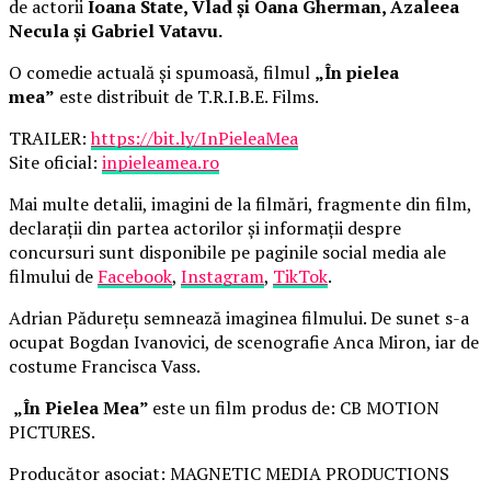
de actorii
Ioana State, Vlad și Oana Gherman, Azaleea
Necula și Gabriel Vatavu.
O comedie actuală și spumoasă, filmul
„În pielea
mea”
este distribuit de T.R.I.B.E. Films.
TRAILER:
https://bit.ly/InPieleaMea
Site oficial:
inpieleamea.ro
Mai multe detalii, imagini de la filmări, fragmente din film,
declarații din partea actorilor și informații despre
concursuri sunt disponibile pe paginile social media ale
filmului de
Facebook
,
Instagram
,
TikTok
.
Adrian Pădurețu semnează imaginea filmului. De sunet s-a
ocupat Bogdan Ivanovici, de scenografie Anca Miron, iar de
costume Francisca Vass.
„În Pielea Mea”
este un film produs de: CB MOTION
PICTURES.
Producător asociat: MAGNETIC MEDIA PRODUCTIONS