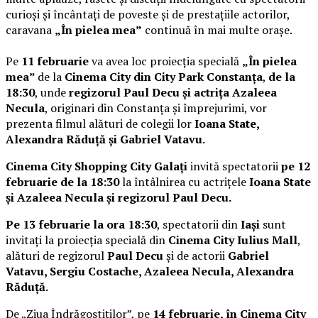
curioși și încântați de poveste și de prestațiile actorilor,
caravana
„În pielea mea”
continuă în mai multe orașe.
Pe
11 februarie
va avea loc proiecția specială
„În pielea
mea”
de la
Cinema City din City Park Constanța
,
de la
18:30
, unde
regizorul Paul Decu și actrița Azaleea
Necula
, originari din Constanța și împrejurimi, vor
prezenta filmul alături de colegii lor
Ioana State,
Alexandra Răduță și Gabriel Vatavu.
Cinema City Shopping City Galați
invită spectatorii
pe 12
februarie de la 18:30
la întâlnirea cu actrițele
Ioana State
și Azaleea Necula și regizorul Paul Decu.
Pe 13 februarie la ora 18:30
, spectatorii din
Iași
sunt
invitați la proiecția specială din
Cinema City Iulius Mall
,
alături de regizorul
Paul Decu
și de actorii
Gabriel
Vatavu, Sergiu Costache, Azaleea Necula, Alexandra
Răduță.
De „Ziua Îndrăgostiților”, pe
14 februarie, în Cinema City