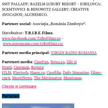
SMT PALLADY; RAZELM LUXURY RESORT – JURILOVCA;
SCEMTOVICI & BENOWITZ GALLERY; CREATIVE
AVOCADOS; ALCHEMICO.
Partener social
: Asociația „România Zâmbește”.
Distribuitor:
T.R.I.B.E. Films
.
www.facebook.com/TribeFilms.ro
–
www.instagram.com/tribefilms.ro/
Partener media principal
:
VIRGIN RADIO ROMANIA
Parteneri media
:
CineFan
,
News.ro
,
Zile și
Nopți
,
Cinemap
,
Revista
FILM
,
Playtech
,
Happ.ro
,
Cinefilia
,
Daily Magazine
,
Filme-
carti
,
MovieNews
,
The Movienator
,
Munteanu
.
Citeste in continuare
Parteneri