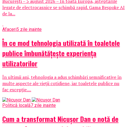
București – 5 august 2026 – În toată Europa, așteptările
legate de electrocasnice se schimbă rapid. Gama Bespoke AI
de la...
Afaceri
5 zile inainte
În ce mod tehnologia utilizată în toaletele
publice îmbunătățește experiența
utilizatorilor
În ultimii ani, tehnologia a adus schimbări semnificative în
multe aspecte ale vieții cotidiene, iar toaletele publice nu
fac excepție....
Politică locală
7 zile inainte
Cum a transformat Nicușor Dan o notă de