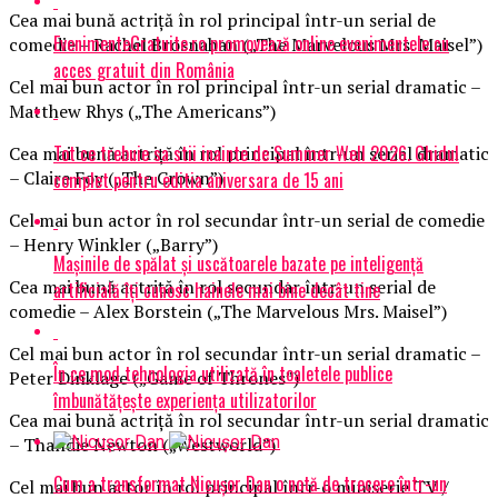
Cea mai bună actriţă în rol principal într-un serial de
EvenimenteGratuite.ro promovează online evenimentele cu
comedie – Rachel Brosnahan („The Marvelous Mrs. Maisel”)
acces gratuit din România
Cel mai bun actor în rol principal într-un serial dramatic –
Matthew Rhys („The Americans”)
Tot ce trebuie sa stii inainte de Summer Well 2026. Ghidul
Cea mai bună actriţă în rol principal într-un serial dramatic
– Claire Foy („The Crown”)
complet pentru editia aniversara de 15 ani
Cel mai bun actor în rol secundar într-un serial de comedie
– Henry Winkler („Barry”)
Mașinile de spălat și uscătoarele bazate pe inteligență
Cea mai bună actriţă în rol secundar într-un serial de
artificială îți cunosc hainele mai bine decât tine
comedie – Alex Borstein („The Marvelous Mrs. Maisel”)
Cel mai bun actor în rol secundar într-un serial dramatic –
În ce mod tehnologia utilizată în toaletele publice
Peter Dinklage („Game of Thrones”)
îmbunătățește experiența utilizatorilor
Cea mai bună actriţă în rol secundar într-un serial dramatic
– Thandie Newton („Westworld”)
Cum a transformat Nicușor Dan o notă de trecere într-un
Cel mai bun actor în rol principal într-o miniserie TV /