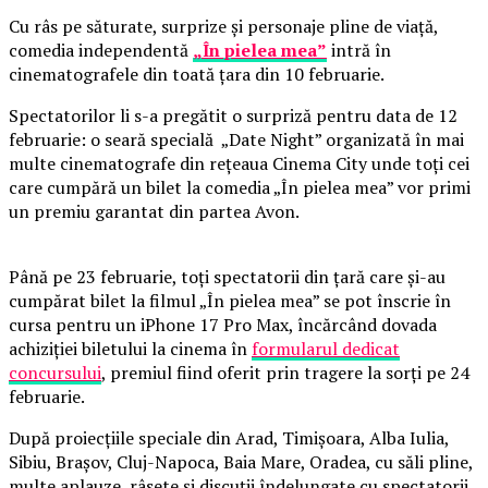
Cu râs pe săturate, surprize și personaje pline de viață,
comedia independentă
„În pielea mea”
intră în
cinematografele din toată țara din 10 februarie.
Spectatorilor li s-a pregătit o surpriză pentru data de 12
februarie: o seară specială „Date Night” organizată în mai
multe cinematografe din rețeaua Cinema City unde toți cei
care cumpără un bilet la comedia „În pielea mea” vor primi
un premiu garantat din partea Avon.
Până pe 23 februarie, toți spectatorii din țară care și-au
cumpărat bilet la filmul „În pielea mea” se pot înscrie în
cursa pentru un iPhone 17 Pro Max, încărcând dovada
achiziției biletului la cinema în
formularul dedicat
concursului
, premiul fiind oferit prin tragere la sorți pe 24
februarie.
După proiecțiile speciale din Arad, Timișoara, Alba Iulia,
Sibiu, Brașov, Cluj-Napoca, Baia Mare, Oradea, cu săli pline,
multe aplauze, râsete și discuții îndelungate cu spectatorii