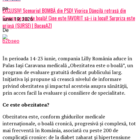
pe
EXCLUSIV! Scenariul BOMBĂ din PSD! Viorica Dăncilă retrasă din
Guvern pe caz de boală! Cine este FAVORIT să-i ia locul! Surpriza este
iunie 19, 2026
uriașă (SURSE) | BacauAZI
De
b2bseo
În perioada 14-23 iunie, compania Lilly România aduce în
Palas Iași Caravana medicală „Obezitatea este o boală”, un
program de evaluare gratuită dedicat publicului larg.
Inițiativa își propune să crească nivelul de informare
privind obezitatea și impactul acesteia asupra sănătății,
prin acces facil la evaluare și consiliere de specialitate.
Ce este obezitatea?
Obezitatea este, conform ghidurilor medicale
internaționale, o boală cronică, progresivă și complexă, tot
mai frecventă în România, asociată cu peste 200 de
complicații cronice: de la diabet zaharat și hipertensiune