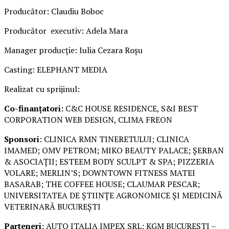
Producător: Claudiu Boboc
Producător executiv: Adela Mara
Manager producție: Iulia Cezara Roșu
Casting: ELEPHANT MEDIA
Realizat cu sprijinul:
Co-finanțatori:
C&C HOUSE RESIDENCE, S&I BEST
CORPORATION WEB DESIGN, CLIMA FREON
Sponsori
: CLINICA RMN TINERETULUI; CLINICA
IMAMED; OMV PETROM; MIKO BEAUTY PALACE; ȘERBAN
& ASOCIAȚII; ESTEEM BODY SCULPT & SPA; PIZZERIA
VOLARE; MERLIN’S; DOWNTOWN FITNESS MATEI
BASARAB; THE COFFEE HOUSE; CLAUMAR PESCAR;
UNIVERSITATEA DE ȘTIINȚE AGRONOMICE ȘI MEDICINĂ
VETERINARĂ BUCUREȘTI
Parteneri
: AUTO ITALIA IMPEX SRL; KGM BUCUREȘTI –