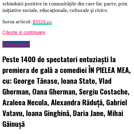
schimbări pozitive în comunitățile din care fac parte, prin
inițiative sociale, educaționale, culturale și civice.
Sursa articol:
BVON.ro
Citeste in continuare
Eveniment
Peste 1400 de spectatori entuziaști la
premiera de gală a comediei ÎN PIELEA MEA,
cu: George Tănase, Ioana State, Vlad
Gherman, Oana Gherman, Sergiu Costache,
Azaleea Necula, Alexandra Răduță, Gabriel
Vatavu, Ioana Ginghină, Daria Jane, Mihai
Găinușă