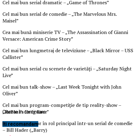
Cel mai bun serial dramatic – „Game of Thrones”
Cel mai bun serial de comedie – „The Marvelous Mrs.
Maisel”
Cea mai bună miniserie TV – „The Assassination of Gianni
Versace: American Crime Story”
Cel mai bun lungmetraj de televiziune – „Black Mirror – USS
Callister”
Cel mai bun serial cu scenete de varietăţi – „Saturday Night
Live”
Cel mai bun talk-show – „Last Week Tonight with John
Oliver”
Cel mai bun program-competiţie de tip reality-show –
„RuPaul’s Drag Race”
Citeste in continuare
Cel mai bun actor în rol principal într-un serial de comedie
Iti recomandam
– Bill Hader („Barry)