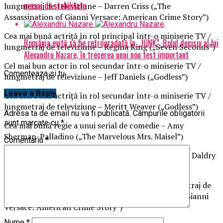
mesaj de stabilitate
lungmetraj de televiziune – Darren Criss („The
Assassination of Gianni Versace: American Crime Story”)
Cea mai bună actriţă în rol principal într-o miniserie TV /
România evită să fie retrogradată în „JUNK”. Rolul decisiv al lui
lungmetraj de televiziune – Regina King („Seven Seconds”)
Alexandru Nazare, în trecerea unui nou test important
Cel mai bun actor în rol secundar într-o miniserie TV /
Comenteaza si tu
lungmetraj de televiziune – Jeff Daniels („Godless”)
Leave a Reply
Cea mai bună actriţă în rol secundar într-o miniserie TV /
lungmetraj de televiziune – Meritt Weaver („Godless”)
Adresa ta de email nu va fi publicată.
Câmpurile obligatorii
sunt marcate cu
*
Cea mai bună regie a unui serial de comedie – Amy
Sherman-Palladino („The Marvelous Mrs. Maisel”)
Comentariu
*
Cea mai bună regie a unui serial dramatic – Stephen Daldry
(„The Crown”)
Cea mai bună regie pentru o miniserie TV / lungmetraj de
televiziune – Ryan Murphy („The Assassination Of Gianni
Versace: American Crime Story”)
Nume
*