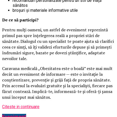
recomandări personalizate pentru un stil de viață
sănătos
broșuri și materiale informative utile
De ce să participi?
Pentru mulți oameni, un astfel de eveniment reprezintă
primul pas spre înțelegerea reală a propriei stări de
sănătate. Dialogul cu un specialist te poate ajuta să clarifici
ceea ce simți, să îți validezi eforturile depuse și să primești
îndrumări sigure, bazate pe dovezi științifice, adaptate
nevoilor tale.
Caravana medicală „Obezitatea este o boală” este mai mult
decât un eveniment de informare — este o invitație la
conștientizare, prevenție și grijă față de propria sănătate.
Prin accesul la evaluări gratuite și la specialiști, fiecare pas
făcut contează. Implică-te, informează-te și oferă-ți șansa
unui început mai sănătos.
Citeste in continuare
Eveniment