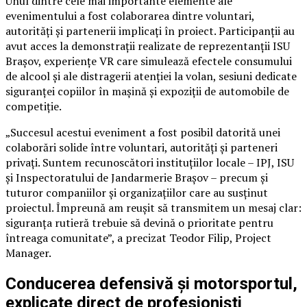
Unul dintre cele mai importante elemente ale
evenimentului a fost colaborarea dintre voluntari,
autorități și partenerii implicați în proiect. Participanții au
avut acces la demonstrații realizate de reprezentanții ISU
Brașov, experiențe VR care simulează efectele consumului
de alcool și ale distragerii atenției la volan, sesiuni dedicate
siguranței copiilor în mașină și expoziții de automobile de
competiție.
„Succesul acestui eveniment a fost posibil datorită unei
colaborări solide între voluntari, autorități și parteneri
privați. Suntem recunoscători instituțiilor locale – IPJ, ISU
și Inspectoratului de Jandarmerie Brașov – precum și
tuturor companiilor și organizațiilor care au susținut
proiectul. Împreună am reușit să transmitem un mesaj clar:
siguranța rutieră trebuie să devină o prioritate pentru
întreaga comunitate”, a precizat Teodor Filip, Project
Manager.
Conducerea defensivă și motorsportul,
explicate direct de profesioniști