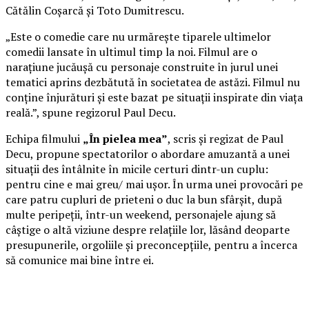
Cătălin Coșarcă și Toto Dumitrescu.
„Este o comedie care nu urmărește tiparele ultimelor
comedii lansate în ultimul timp la noi. Filmul are o
narațiune jucăușă cu personaje construite în jurul unei
tematici aprins dezbătută în societatea de astăzi. Filmul nu
conține înjurături și este bazat pe situații inspirate din viața
reală.”, spune regizorul Paul Decu.
Echipa filmului
„În pielea mea”
, scris și regizat de Paul
Decu, propune spectatorilor o abordare amuzantă a unei
situații des întâlnite în micile certuri dintr-un cuplu:
pentru cine e mai greu/ mai ușor. În urma unei provocări pe
care patru cupluri de prieteni o duc la bun sfârșit, după
multe peripeții, într-un weekend, personajele ajung să
câștige o altă viziune despre relațiile lor, lăsând deoparte
presupunerile, orgoliile și preconcepțiile, pentru a încerca
să comunice mai bine între ei.