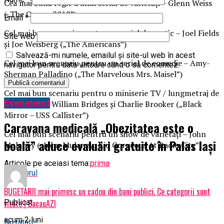
Cea mai bună regie a unui serial de varietăţi – Glenn Weiss
(„The Oscars 2018”)
Email
*
Cel mai bun scenariu pentru un serial dramatic – Joel Fields
Site web
şi Joe Weisberg („The Americans”)
Salvează-mi numele, emailul și site-ul web în acest
Cel mai bun scenariu pentru un serial de comedie – Amy-
navigator pentru data viitoare când o să comentez.
Sherman Palladino („The Marvelous Mrs. Maisel”)
Cel mai bun scenariu pentru o miniserie TV / lungmetraj de
Eveniment
televiziune – William Bridges şi Charlie Brooker („Black
Mirror – USS Callister”)
Caravana medicală „Obezitatea este o
Cel mai bun scenariu pentru un show de varietăţi – John
boală” aduce evaluări gratuite în Palas Iași
Mulaney („John Mulaney: Kid Gorgeous At Radio City”)
Articole pe aceiasi tema:
prima
Urmatorul
BUGETARII mai primesc un cadou din bani publici. Ce categorii sunt
Publicat
vizate | BacauAZI
acum 2 luni
Nu ratati