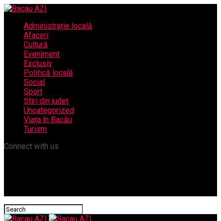
Administrație locală
Afaceri
Cultură
Eveniment
Exclusiv
Politică locală
Social
Sport
Știri din județ
Uncategorized
Viața în Bacău
Turism
Connect with us