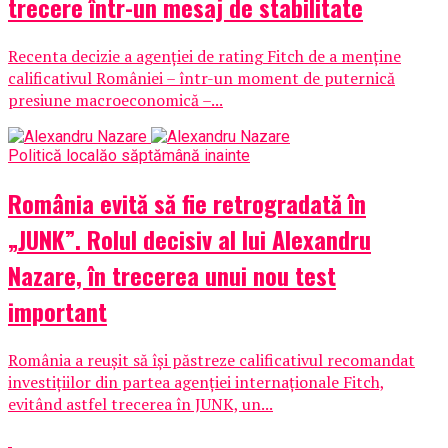
trecere într-un mesaj de stabilitate
Recenta decizie a agenției de rating Fitch de a menține
calificativul României – într-un moment de puternică
presiune macroeconomică –...
Politică locală
o săptămână inainte
România evită să fie retrogradată în
„JUNK”. Rolul decisiv al lui Alexandru
Nazare, în trecerea unui nou test
important
România a reușit să își păstreze calificativul recomandat
investițiilor din partea agenției internaționale Fitch,
evitând astfel trecerea în JUNK, un...