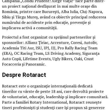
Campania „Condu Prudent! Alege Viața!” face parte dintr-
un proiect național desfășurat în mai multe orașe din
România, printre care București, Alba Iulia, Cluj-Napoca,
Sibiu și Târgu Mureș, având ca obiectiv principal reducerea
numărului de accidente prin educație, prevenție și
implicarea activă a comunității.
Proiectul a fost organizat cu sprijinul partenerilor și
sponsorilor: Allianz Țiriac, Accenture, Coresi, Autoliv,
Academia Titi Aur, ISU, IPJ, IJJ, Pro Rally Racing Team
(ERA), OC Racing Team, LS Driving Academy, Siguranța
Auto Copii, Lifetime Events, Ugly Bikers, Oaki, Crust
Focacceria și Panoramic.
Despre Rotaract
Rotaract este o organizație internațională dedicată
tinerilor cu vârste de peste 18 ani, care dezvoltă proiecte
de voluntariat, educație, leadership și implicare comunitară.
Parte a familiei Rotary International, Rotaract reunește
tineri profesioniști și studenți care își propun să genereze