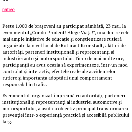
native
Peste 1.000 de brașoveni au participat sâmbătă, 23 mai, la
evenimentul „Condu Prudent! Alege Viața!”, una dintre cele
mai ample inițiative de educație și conștientizare rutieră
organizate la nivel local de Rotaract Kronstadt, alături de
autorități, parteneri instituționali și reprezentanți ai
industriei auto și motorsportului. Timp de mai multe ore,
participanții au avut ocazia să experimenteze, într-un mod
controlat și interactiv, efectele reale ale accidentelor
rutiere și importanța adoptării unui comportament
responsabil în trafic.
Evenimentul, organizat împreună cu autorități, parteneri
instituționali și reprezentanți ai industriei automotive și
motorsportului, a avut ca obiectiv principal transformarea
prevenției într-o experiență practică și accesibilă publicului
larg.