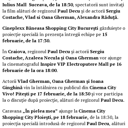
Iulius Mall Suceava, de la 18:30
, spectatorii sunt invitați
la film alături de regizorul
Paul Decu
și de actorii
Sergiu
Costache, Vlad si Oana Gherman, Alexandra Răduță.
Cineplexx Băneasa Shopping City București
găzduiește o
proiecție specială în prezența întregii echipe pe
15
februarie, de la 17:30.
În
Craiova
, regizorul
Paul Decu
și actorii
Sergiu
Costache, Azaleea Necula și Oana Gherman
vor ajunge
la cinematograful
Inspire VIP Electroputere Mall pe 16
februarie de la ora 18:00
.
Actorii
Vlad Gherman, Oana Gherman și Ioana
Ginghină
vin la întâlnirea cu publicul din
Cinema City
Vivo! Pitești pe 17 februarie, de la 18:30
și vor participa
la o discuție după proiecție, alături de regizorul
Paul Decu.
Caravana
„În pielea mea”
ajunge la
Cinema City
Shopping City Ploiești, pe 18 februarie,
de la 18:30, la
proiecția specială introdusă de regizorul
Paul Decu
, alături