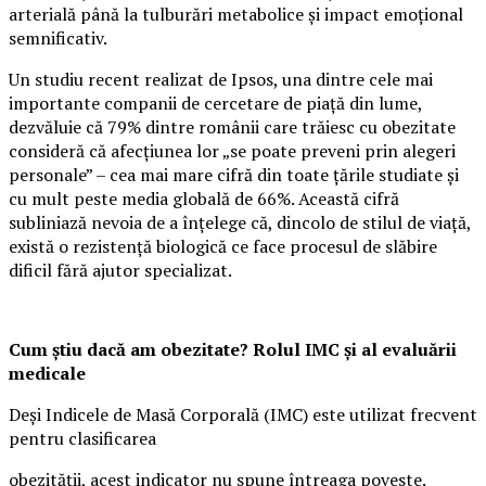
arterială până la tulburări metabolice și impact emoțional
semnificativ.
Un studiu recent realizat de Ipsos, una dintre cele mai
importante companii de cercetare de piață din lume,
dezvăluie că 79% dintre românii care trăiesc cu obezitate
consideră că afecțiunea lor „se poate preveni prin alegeri
personale” – cea mai mare cifră din toate țările studiate și
cu mult peste media globală de 66%. Această cifră
subliniază nevoia de a înțelege că, dincolo de stilul de viață,
există o rezistență biologică ce face procesul de slăbire
dificil fără ajutor specializat.
Cum știu dacă am obezitate? Rolul IMC și al evaluării
medicale
Deși Indicele de Masă Corporală (IMC) este utilizat frecvent
pentru clasificarea
obezității, acest indicator nu spune întreaga poveste.