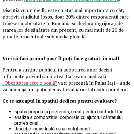
Discuția cu un medic este cu atât mai importantă cu cât,
potrivit studiului Ipsos, doar 20% dintre respondenții care
trăiesc cu obezitate în România se declară îngrijorați de
starea lor de sănătate din prezent, cu mai mult de 20 de
puncte procentuale sub media globală.
Vrei să faci primul pas? Îl poți face gratuit, în mall
Pentru a susține publicul în adoptarea unor decizii
informate privind sănătatea, Caravana medicală
„Obezitatea este o boală”
va fi prezentă în Palas Iași – unde
va amenaja un spațiu dedicat evaluării statusului ponderal.
Ce te așteaptă în spațiul dedicat pentru evaluare?
spațiu propriu și prietenos, creat pentru confortul tău
analiza a compoziției corporale cu ajutorul cântarului
profesional
discuție individuală cu un nutriționist