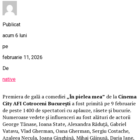
Publicat
acum 6 luni
pe
februarie 11, 2026
De
native
Premiera de gală a comediei
„În pielea mea”
de la
Cinema
City AFI Cotroceni București
a fost primită pe 9 februarie
de peste 1400 de spectatori cu aplauze, râsete și bucurie.
Numeroase vedete și influenceri au fost alături de actorii
George Tănase, Ioana State, Alexandra Răduță, Gabriel
Vatavu, Vlad Gherman, Oana Gherman, Sergiu Costache,
Azaleea Necula, Ioana Ginghină, Mihai Găinușă, Daria Jane,