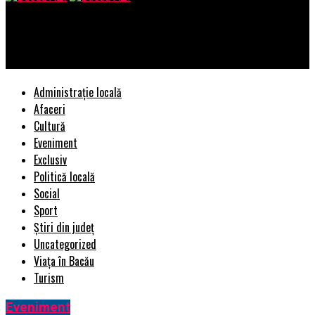
Bacau AZI
Iată lista celor mai bune seriale din 2018 | BacauAZI
Administrație locală
Afaceri
Cultură
Eveniment
Exclusiv
Politică locală
Social
Sport
Știri din județ
Uncategorized
Viața în Bacău
Turism
Eveniment