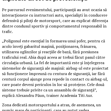
Pe parcursul evenimentului, participanții au avut ocazia să
interacționeze cu instructori auto, specialiști în conducere
defensivă și piloți de motorsport, care au explicat diferența
dintre condusul sportiv și comportamentul responsabil în
trafic.
„Poligonul este esențial în formarea unui șofer, pentru că
acolo înveți gabaritul mașinii, poziționarea, frânarea,
utilizarea oglinzilor și reacțiile de bază, fără presiunea
traficului real. Abia după aceea ar trebui făcut pasul către
circulația urbană. La fel de importantă este și înțelegerea
sistemelor de siguranță ale mașinii: airbag-ul este proiectat
să funcționeze împreună cu centura de siguranță, iar fără
centură corpul ajunge prea repede în contact cu airbag-ul,
care poate deveni periculos în loc să protejeze. Cele două
sisteme trebuie privite ca un ansamblu de siguranță”,
explică Alexandru Păun, trainer Academia Titi Aur.
Zona dedicată motorsportului a atras, de asemenea, un
număr mare de participanți, care au putut vedea