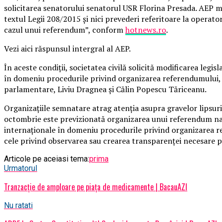
solicitarea senatorului senatorul USR Florina Presada. AEP ma
textul Legii 208/2015 şi nici prevederi referitoare la operato
cazul unui referendum”, conform
hotnews.ro
.
Vezi aici răspunsul intergral al AEP.
În aceste condiţii, societatea civilă solicită modificarea leg
în domeniu procedurile privind organizarea referendumului, s
parlamentare, Liviu Dragnea şi Călin Popescu Tăriceanu.
Organizaţiile semnatare atrag atenţia asupra gravelor lipsuri
octombrie este previzionată organizarea unui referendum naţi
internaţionale în domeniu procedurile privind organizarea r
cele privind observarea sau crearea transparenţei necesare pe
Articole pe aceiasi tema:
prima
Urmatorul
Tranzacție de amploare pe piața de medicamente | BacauAZI
Nu ratati