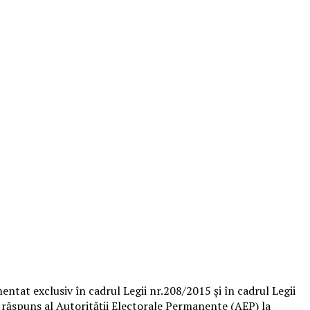
mentat exclusiv în cadrul Legii nr.208/2015 şi în cadrul Legii
un răspuns al Autorităţii Electorale Permanente (AEP) la