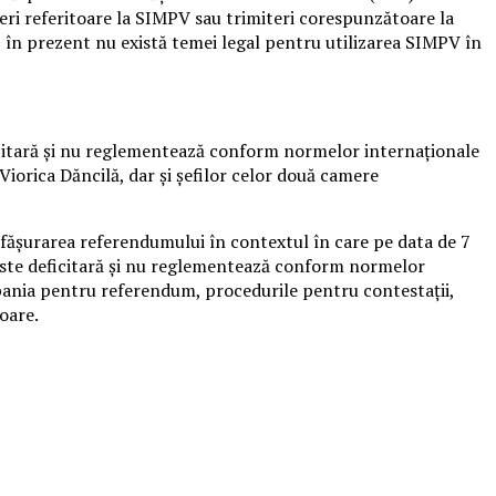
deri referitoare la SIMPV sau trimiteri corespunzătoare la
 în prezent nu există temei legal pentru utilizarea SIMPV în
deficitară şi nu reglementează conform normelor internaţionale
iorica Dăncilă, dar şi şefilor celor două camere
esfăşurarea referendumului în contextul în care pe data de 7
 este deficitară şi nu reglementează conform normelor
pania pentru referendum, procedurile pentru contestaţii,
oare.