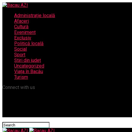
Administrație locală
Afaceri
Cultură
Eveniment
Exclusiv
Politică locală
Social
Sport
Știri din județ
Uncategorized
Viața în Bacău
Turism
Connect with us