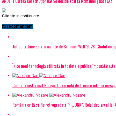
ARDE la Curtea Constituțională! Se decide soarta României | BacauAZI
Citeste in continuare
Iti recomandam
Tot ce trebuie sa stii inainte de Summer Well 2026. Ghidul compl
În ce mod tehnologia utilizată în toaletele publice îmbunătățește 
Cum a transformat Nicușor Dan o notă de trecere într-un mesaj 
România evită să fie retrogradată în „JUNK”. Rolul decisiv al lui