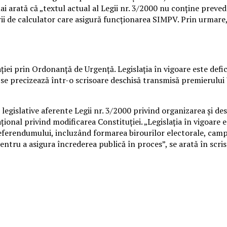
i arată că „textul actual al Legii nr. 3/2000 nu conţine preve
rii de calculator care asigură funcţionarea SIMPV.
Prin urmare,
islaţiei prin Ordonanţă de Urgenţă. Legislaţia în vigoare este 
e precizează într-o scrisoare deschisă transmisă premierului V
 legislative aferente Legii nr. 3/2000 privind organizarea şi d
onal privind modificarea Constituţiei. „Legislaţia în vigoare
eferendumului, incluzând formarea birourilor electorale, cam
ntru a asigura încrederea publică în proces”, se arată în scris