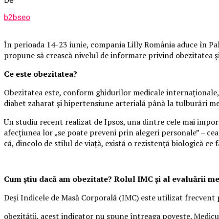
De
b2bseo
În perioada 14-23 iunie, compania Lilly România aduce în Pala
propune să crească nivelul de informare privind obezitatea și i
Ce este obezitatea?
Obezitatea este, conform ghidurilor medicale internaționale, 
diabet zaharat și hipertensiune arterială până la tulburări m
Un studiu recent realizat de Ipsos, una dintre cele mai impo
afecțiunea lor „se poate preveni prin alegeri personale” – cea
că, dincolo de stilul de viață, există o rezistență biologică ce f
Cum știu dacă am obezitate? Rolul IMC și al evaluării m
Deși Indicele de Masă Corporală (IMC) este utilizat frecvent 
obezității, acest indicator nu spune întreaga poveste. Medicul