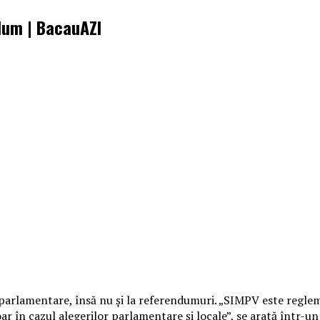
dum | BacauAZI
e şi parlamentare, însă nu şi la referendumuri. „SIMPV este regle
oar în cazul alegerilor parlamentare şi locale”, se arată într-