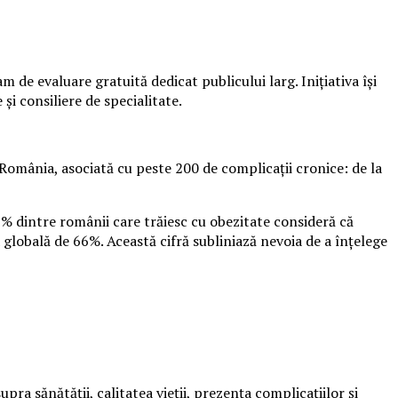
de evaluare gratuită dedicat publicului larg. Inițiativa își
și consiliere de specialitate.
România, asociată cu peste 200 de complicații cronice: de la
9% dintre românii care trăiesc cu obezitate consideră că
 globală de 66%. Această cifră subliniază nevoia de a înțelege
ra sănătății, calitatea vieții, prezența complicațiilor și