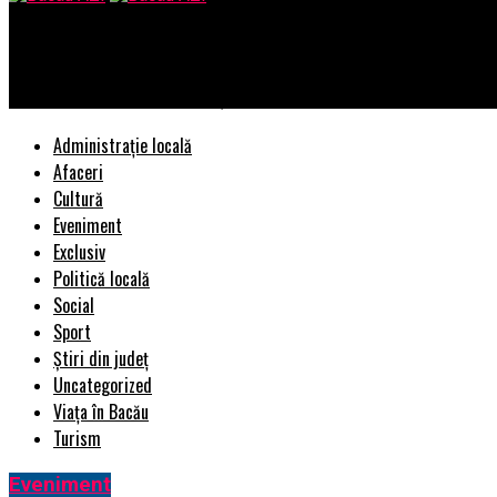
Bacau AZI
Posibile FRAUDE la cel mai așteptat referendum | BacauAZI
Administrație locală
Afaceri
Cultură
Eveniment
Exclusiv
Politică locală
Social
Sport
Știri din județ
Uncategorized
Viața în Bacău
Turism
Eveniment