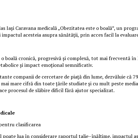
s Iași Caravana medicală „Obezitatea este o boală”, un program 
mpactul acesteia asupra sănătății, prin acces facil la evaluare 
o boală cronică, progresivă și complexă, tot mai frecventă în 
etabolice și impact emoțional semnificativ.
rtante companii de cercetare de piață din lume, dezvăluie că 7
 mai mare cifră din toate țările studiate și cu mult peste media
ace procesul de slăbire dificil fără ajutor specializat.
edicale
pentru clasificarea
 poate lua în considerare raportul talie–înălțime, impactul asup