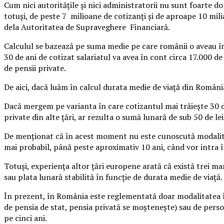
Cum nici autorităţile şi nici administratorii nu sunt foarte 
totuşi, de peste 7 milioane de cotizanţi şi de aproape 10 mili
dela Autoritatea de Supraveghere Financiară.
Calculul se bazează pe suma medie pe care românii o aveau în c
30 de ani de cotizat salariatul va avea în cont circa 17.000 de 
de pensii private.
De aici, dacă luăm în calcul durata medie de viaţă din România
Dacă mergem pe varianta în care cotizantul mai trăieşte 30 de
private din alte ţări, ar rezulta o sumă lunară de sub 50 de lei
De menţionat că în acest moment nu este cunoscută modalitate
mai probabil, până peste aproximativ 10 ani, când vor intra î
Totuşi, experienţa altor ţări europene arată că există trei m
sau plata lunară stabilită în funcţie de durata medie de viaţă.
În prezent, în România este reglementată doar modalitatea în
de pensia de stat, pensia privată se moşteneşte) sau de persoa
pe cinci ani.