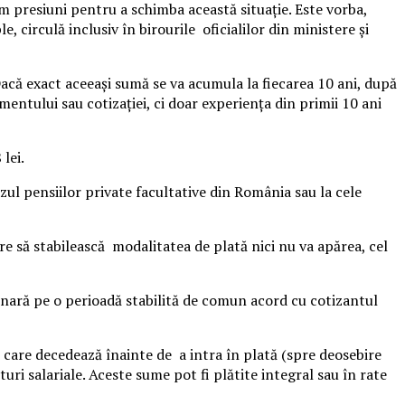
um presiuni pentru a schimba această situaţie. Este vorba,
, circulă inclusiv în birourile oficialilor din ministere şi
 Dacă exact aceeaşi sumă se va acumula la fiecarea 10 ani, după
amentului sau cotizaţiei, ci doar experienţa din primii 10 ani
 lei.
ul pensiilor private facultative din România sau la cele
e să stabilească modalitatea de plată nici nu va apărea, cel
lunară pe o perioadă stabilită de comun acord cu cotizantul
care decedează înainte de a intra în plată (spre deosebire
uri salariale. Aceste sume pot fi plătite integral sau în rate