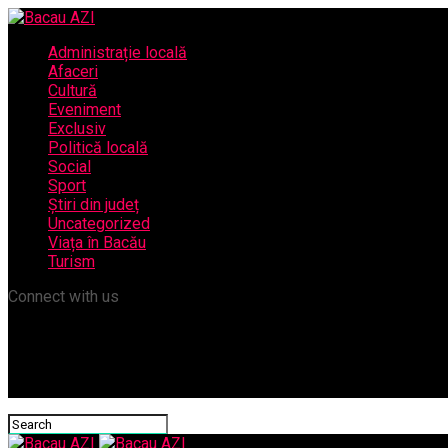
Administrație locală
Afaceri
Cultură
Eveniment
Exclusiv
Politică locală
Social
Sport
Știri din județ
Uncategorized
Viața în Bacău
Turism
Connect with us