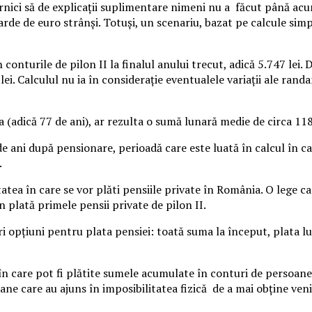
dornici să de explicaţii suplimentare nimeni nu a făcut până ac
arde de euro strânşi.
Totuşi, un scenariu, bazat pe calcule simple
onturile de pilon II la finalul anului trecut, adică 5.747 lei.
lei. Calculul nu ia în consideraţie eventualele variaţii ale rand
 (adică 77 de ani), ar rezulta o sumă lunară medie de circa 118
 ani după pensionare, perioadă care este luată în calcul în caz
.
a în care se vor plăti pensiile private în România. O lege car
n plată primele pensii private de pilon II.
ari opţiuni pentru plata pensiei: toată suma la început, plata 
 care pot fi plătite sumele acumulate în conturi de persoane 
ne care au ajuns în imposibilitatea fizică de a mai obţine venit