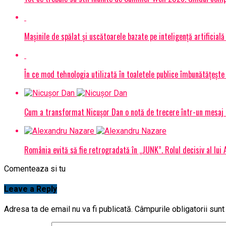
Mașinile de spălat și uscătoarele bazate pe inteligență artificială
În ce mod tehnologia utilizată în toaletele publice îmbunătățește 
Cum a transformat Nicușor Dan o notă de trecere într-un mesaj 
România evită să fie retrogradată în „JUNK”. Rolul decisiv al lui
Comenteaza si tu
Leave a Reply
Adresa ta de email nu va fi publicată.
Câmpurile obligatorii sun