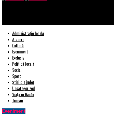
Bacau AZI
EXCLUSIV S-a aflat care va fi PENSIA pentru 7 milioane de român
Administrație locală
Afaceri
Cultură
Eveniment
Exclusiv
Politică locală
Social
Sport
Știri din județ
Uncategorized
Viața în Bacău
Turism
Eveniment