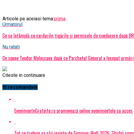
Articole pe aceiasi tema:
prima
Urmatorul
Ce se întâmplă cu cardurile, țigările și permisele de conducere după B
Nu ratati
Ce spune Teodor Meleşcanu după ce Parchetul General a început urmări
Citeste in continuare
Iti recomandam
EvenimenteGratuite.ro promovează online evenimentele cu acces
Tot ce trebuie sa stii inainte de Summer Well 2026. Ghidul compl