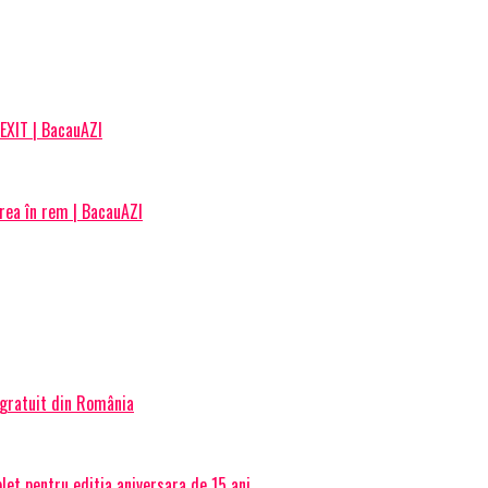
REXIT | BacauAZI
rea în rem | BacauAZI
 gratuit din România
et pentru editia aniversara de 15 ani