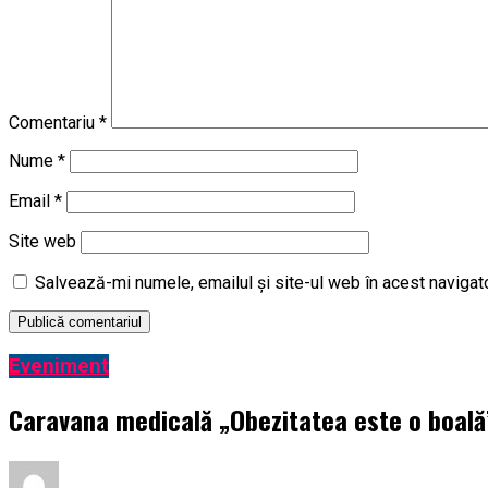
Comentariu
*
Nume
*
Email
*
Site web
Salvează-mi numele, emailul și site-ul web în acest navigat
Eveniment
Caravana medicală „Obezitatea este o boală” 