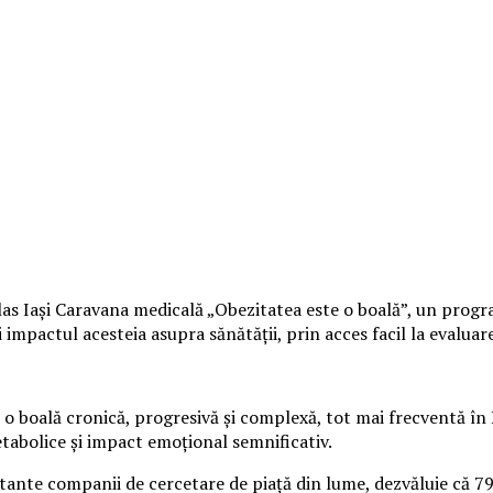
s Iași Caravana medicală „Obezitatea este o boală”, un program 
mpactul acesteia asupra sănătății, prin acces facil la evaluare 
o boală cronică, progresivă și complexă, tot mai frecventă în 
etabolice și impact emoțional semnificativ.
rtante companii de cercetare de piață din lume, dezvăluie că 7