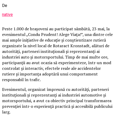
De
native
Peste 1.000 de brașoveni au participat sâmbătă, 23 mai, la
evenimentul „Condu Prudent! Alege Viața!”, una dintre cele
mai ample inițiative de educație și conștientizare rutieră
organizate la nivel local de Rotaract Kronstadt, alături de
autorități, parteneri instituționali și reprezentanți ai
industriei auto și motorsportului. Timp de mai multe ore,
participanții au avut ocazia să experimenteze, într-un mod
controlat și interactiv, efectele reale ale accidentelor
rutiere și importanța adoptării unui comportament
responsabil în trafic.
Evenimentul, organizat împreună cu autorități, parteneri
instituționali și reprezentanți ai industriei automotive și
motorsportului, a avut ca obiectiv principal transformarea
prevenției într-o experiență practică și accesibilă publicului
larg.