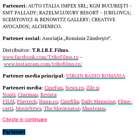
Parteneri
: AUTO ITALIA IMPEX SRL; KGM BUCUREȘTI –
SMT PALLADY; RAZELM LUXURY RESORT – JURILOVCA;
SCEMTOVICI & BENOWITZ GALLERY; CREATIVE
AVOCADOS; ALCHEMICO.
Partener social
: Asociația „România Zâmbește”.
Distribuitor:
T.R.I.B.E. Films
.
www.facebook.com/TribeFilms.ro
–
www.instagram.com/tribefilms.ro/
Partener media principal
:
VIRGIN RADIO ROMANIA
Parteneri media
:
CineFan
,
News.ro
,
Zile și
Nopți
,
Cinemap
,
Revista
FILM
,
Playtech
,
Happ.ro
,
Cinefilia
,
Daily Magazine
,
Filme-
carti
,
MovieNews
,
The Movienator
,
Munteanu
.
Citeste in continuare
Parteneri