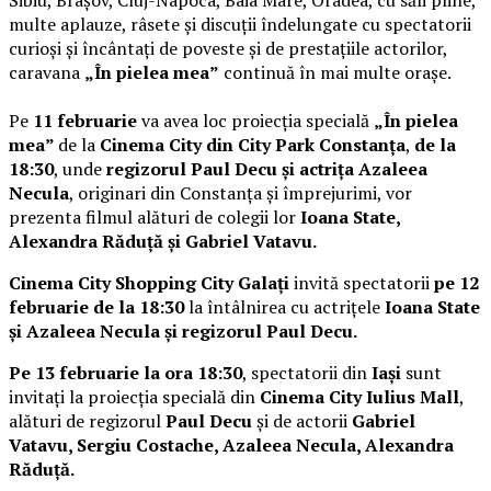
multe aplauze, râsete și discuții îndelungate cu spectatorii
curioși și încântați de poveste și de prestațiile actorilor,
caravana
„În pielea mea”
continuă în mai multe orașe.
Pe
11 februarie
va avea loc proiecția specială
„În pielea
mea”
de la
Cinema City din City Park Constanța
,
de la
18:30
, unde
regizorul Paul Decu și actrița Azaleea
Necula
, originari din Constanța și împrejurimi, vor
prezenta filmul alături de colegii lor
Ioana State,
Alexandra Răduță și Gabriel Vatavu.
Cinema City Shopping City Galați
invită spectatorii
pe 12
februarie de la 18:30
la întâlnirea cu actrițele
Ioana State
și Azaleea Necula și regizorul Paul Decu.
Pe 13 februarie la ora 18:30
, spectatorii din
Iași
sunt
invitați la proiecția specială din
Cinema City Iulius Mall
,
alături de regizorul
Paul Decu
și de actorii
Gabriel
Vatavu, Sergiu Costache, Azaleea Necula, Alexandra
Răduță.