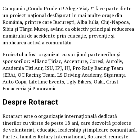
Campania „Condu Prudent! Alege Viața!” face parte dintr-
un proiect național desfășurat în mai multe orașe din
România, printre care București, Alba Iulia, Cluj-Napoca,
Sibiu și Târgu Mureș, având ca obiectiv principal reducerea
numărului de accidente prin educație, prevenție și
implicarea activă a comunității.
Proiectul a fost organizat cu sprijinul partenerilor și
sponsorilor: Allianz Țiriac, Accenture, Coresi, Autoliv,
Academia Titi Aur, ISU, IPJ, IJJ, Pro Rally Racing Team
(ERA), OC Racing Team, LS Driving Academy, Siguranța
Auto Copii, Lifetime Events, Ugly Bikers, Oaki, Crust
Focacceria și Panoramic.
Despre Rotaract
Rotaract este o organizație internațională dedicată
tinerilor cu vârste de peste 18 ani, care dezvoltă proiecte
de voluntariat, educație, leadership și implicare comunitară.
Parte a familiei Rotary International, Rotaract reunește