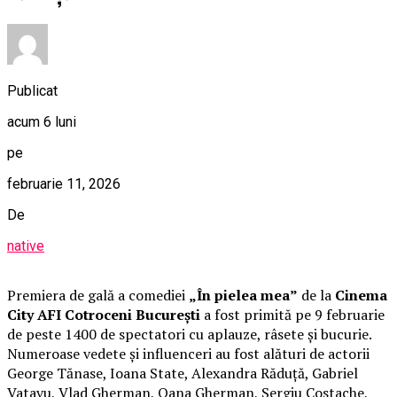
Publicat
acum 6 luni
pe
februarie 11, 2026
De
native
Premiera de gală a comediei
„În pielea mea”
de la
Cinema
City AFI Cotroceni București
a fost primită pe 9 februarie
de peste 1400 de spectatori cu aplauze, râsete și bucurie.
Numeroase vedete și influenceri au fost alături de actorii
George Tănase, Ioana State, Alexandra Răduță, Gabriel
Vatavu, Vlad Gherman, Oana Gherman, Sergiu Costache,