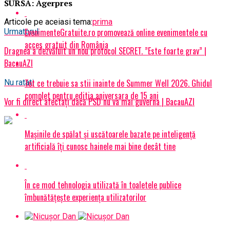
SURSA: Agerpres
Articole pe aceiasi tema:
prima
EvenimenteGratuite.ro promovează online evenimentele cu
Urmatorul
acces gratuit din România
Dragnea a dezvăluit un nou protocol SECRET. ”Este foarte grav” |
BacauAZI
Tot ce trebuie sa stii inainte de Summer Well 2026. Ghidul
Nu ratati
complet pentru editia aniversara de 15 ani
Vor fi direct afectați dacă PSD nu va mai guverna | BacauAZI
Mașinile de spălat și uscătoarele bazate pe inteligență
artificială îți cunosc hainele mai bine decât tine
În ce mod tehnologia utilizată în toaletele publice
îmbunătățește experiența utilizatorilor