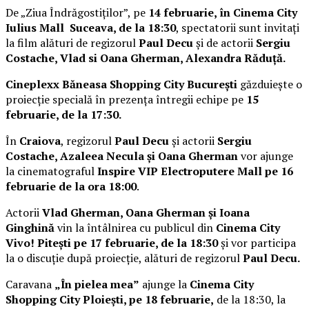
De „Ziua Îndrăgostiților”, pe
14 februarie, în Cinema City
Iulius Mall Suceava, de la 18:30
, spectatorii sunt invitați
la film alături de regizorul
Paul Decu
și de actorii
Sergiu
Costache, Vlad si Oana Gherman, Alexandra Răduță.
Cineplexx Băneasa Shopping City București
găzduiește o
proiecție specială în prezența întregii echipe pe
15
februarie, de la 17:30.
În
Craiova
, regizorul
Paul Decu
și actorii
Sergiu
Costache, Azaleea Necula și Oana Gherman
vor ajunge
la cinematograful
Inspire VIP Electroputere Mall pe 16
februarie de la ora 18:00
.
Actorii
Vlad Gherman, Oana Gherman și Ioana
Ginghină
vin la întâlnirea cu publicul din
Cinema City
Vivo! Pitești pe 17 februarie, de la 18:30
și vor participa
la o discuție după proiecție, alături de regizorul
Paul Decu.
Caravana
„În pielea mea”
ajunge la
Cinema City
Shopping City Ploiești, pe 18 februarie,
de la 18:30, la