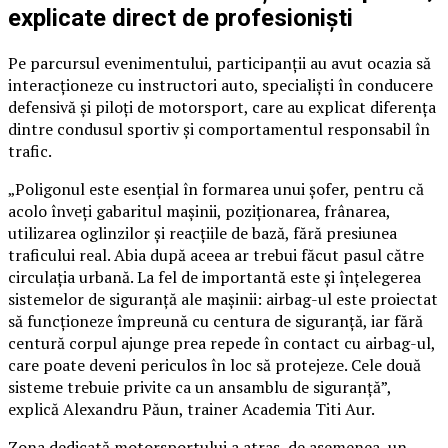
explicate direct de profesioniști
Pe parcursul evenimentului, participanții au avut ocazia să
interacționeze cu instructori auto, specialiști în conducere
defensivă și piloți de motorsport, care au explicat diferența
dintre condusul sportiv și comportamentul responsabil în
trafic.
„Poligonul este esențial în formarea unui șofer, pentru că
acolo înveți gabaritul mașinii, poziționarea, frânarea,
utilizarea oglinzilor și reacțiile de bază, fără presiunea
traficului real. Abia după aceea ar trebui făcut pasul către
circulația urbană. La fel de importantă este și înțelegerea
sistemelor de siguranță ale mașinii: airbag-ul este proiectat
să funcționeze împreună cu centura de siguranță, iar fără
centură corpul ajunge prea repede în contact cu airbag-ul,
care poate deveni periculos în loc să protejeze. Cele două
sisteme trebuie privite ca un ansamblu de siguranță”,
explică Alexandru Păun, trainer Academia Titi Aur.
Zona dedicată motorsportului a atras, de asemenea, un