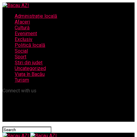
Administrație locală
Afaceri
Cultură
Eveniment
Exclusiv
Politică locală
Social
Sport
Știri din județ
Uncategorized
Viața în Bacău
Turism
Connect with us