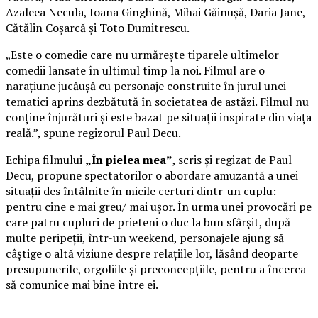
Azaleea Necula, Ioana Ginghină, Mihai Găinușă, Daria Jane,
Cătălin Coșarcă și Toto Dumitrescu.
„Este o comedie care nu urmărește tiparele ultimelor
comedii lansate în ultimul timp la noi. Filmul are o
narațiune jucăușă cu personaje construite în jurul unei
tematici aprins dezbătută în societatea de astăzi. Filmul nu
conține înjurături și este bazat pe situații inspirate din viața
reală.”, spune regizorul Paul Decu.
Echipa filmului
„În pielea mea”
, scris și regizat de Paul
Decu, propune spectatorilor o abordare amuzantă a unei
situații des întâlnite în micile certuri dintr-un cuplu:
pentru cine e mai greu/ mai ușor. În urma unei provocări pe
care patru cupluri de prieteni o duc la bun sfârșit, după
multe peripeții, într-un weekend, personajele ajung să
câștige o altă viziune despre relațiile lor, lăsând deoparte
presupunerile, orgoliile și preconcepțiile, pentru a încerca
să comunice mai bine între ei.