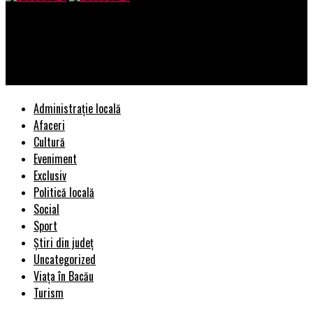
Bacau AZI
Decizie de ultimă oră despre PENSIILE SPECIALE! Se întâmplă
luni | BacauAZI
Administrație locală
Afaceri
Cultură
Eveniment
Exclusiv
Politică locală
Social
Sport
Știri din județ
Uncategorized
Viața în Bacău
Turism