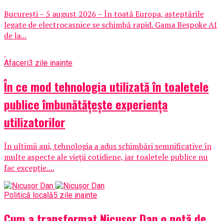
București – 5 august 2026 – În toată Europa, așteptările
legate de electrocasnice se schimbă rapid. Gama Bespoke AI
de la...
Afaceri
3 zile inainte
În ce mod tehnologia utilizată în toaletele
publice îmbunătățește experiența
utilizatorilor
În ultimii ani, tehnologia a adus schimbări semnificative în
multe aspecte ale vieții cotidiene, iar toaletele publice nu
fac excepție....
Politică locală
5 zile inainte
Cum a transformat Nicușor Dan o notă de