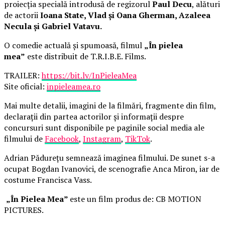
proiecția specială introdusă de regizorul
Paul Decu
, alături
de actorii
Ioana State, Vlad și Oana Gherman, Azaleea
Necula și Gabriel Vatavu.
O comedie actuală și spumoasă, filmul
„În pielea
mea”
este distribuit de T.R.I.B.E. Films.
TRAILER:
https://bit.ly/InPieleaMea
Site oficial:
inpieleamea.ro
Mai multe detalii, imagini de la filmări, fragmente din film,
declarații din partea actorilor și informații despre
concursuri sunt disponibile pe paginile social media ale
filmului de
Facebook
,
Instagram
,
TikTok
.
Adrian Pădurețu semnează imaginea filmului. De sunet s-a
ocupat Bogdan Ivanovici, de scenografie Anca Miron, iar de
costume Francisca Vass.
„În Pielea Mea”
este un film produs de: CB MOTION
PICTURES.