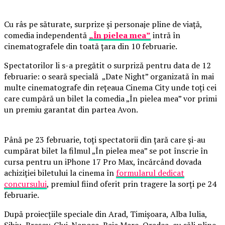
Cu râs pe săturate, surprize și personaje pline de viață,
comedia independentă
„În pielea mea”
intră în
cinematografele din toată țara din 10 februarie.
Spectatorilor li s-a pregătit o surpriză pentru data de 12
februarie: o seară specială „Date Night” organizată în mai
multe cinematografe din rețeaua Cinema City unde toți cei
care cumpără un bilet la comedia „În pielea mea” vor primi
un premiu garantat din partea Avon.
Până pe 23 februarie, toți spectatorii din țară care și-au
cumpărat bilet la filmul „În pielea mea” se pot înscrie în
cursa pentru un iPhone 17 Pro Max, încărcând dovada
achiziției biletului la cinema în
formularul dedicat
concursului
, premiul fiind oferit prin tragere la sorți pe 24
februarie.
După proiecțiile speciale din Arad, Timișoara, Alba Iulia,
Sibiu, Brașov, Cluj-Napoca, Baia Mare, Oradea, cu săli pline,