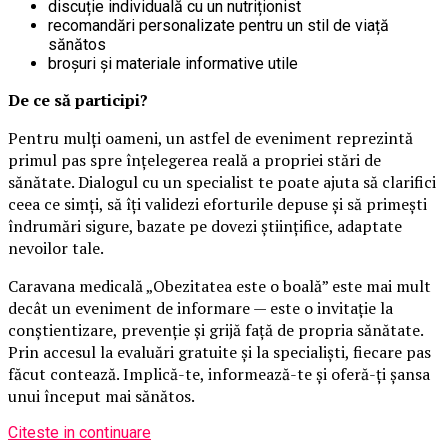
discuție individuală cu un nutriționist
recomandări personalizate pentru un stil de viață
sănătos
broșuri și materiale informative utile
De ce să participi?
Pentru mulți oameni, un astfel de eveniment reprezintă
primul pas spre înțelegerea reală a propriei stări de
sănătate. Dialogul cu un specialist te poate ajuta să clarifici
ceea ce simți, să îți validezi eforturile depuse și să primești
îndrumări sigure, bazate pe dovezi științifice, adaptate
nevoilor tale.
Caravana medicală „Obezitatea este o boală” este mai mult
decât un eveniment de informare — este o invitație la
conștientizare, prevenție și grijă față de propria sănătate.
Prin accesul la evaluări gratuite și la specialiști, fiecare pas
făcut contează. Implică-te, informează-te și oferă-ți șansa
unui început mai sănătos.
Citeste in continuare