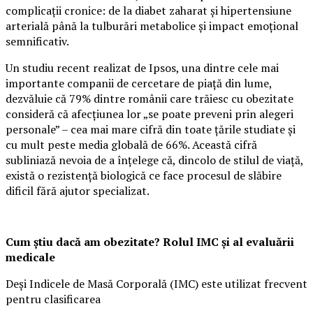
complicații cronice: de la diabet zaharat și hipertensiune
arterială până la tulburări metabolice și impact emoțional
semnificativ.
Un studiu recent realizat de Ipsos, una dintre cele mai
importante companii de cercetare de piață din lume,
dezvăluie că 79% dintre românii care trăiesc cu obezitate
consideră că afecțiunea lor „se poate preveni prin alegeri
personale” – cea mai mare cifră din toate țările studiate și
cu mult peste media globală de 66%. Această cifră
subliniază nevoia de a înțelege că, dincolo de stilul de viață,
există o rezistență biologică ce face procesul de slăbire
dificil fără ajutor specializat.
Cum știu dacă am obezitate? Rolul IMC și al evaluării
medicale
Deși Indicele de Masă Corporală (IMC) este utilizat frecvent
pentru clasificarea