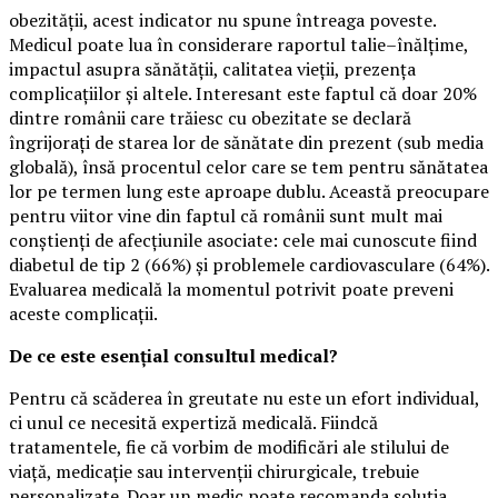
obezității, acest indicator nu spune întreaga poveste.
Medicul poate lua în considerare raportul talie–înălțime,
impactul asupra sănătății, calitatea vieții, prezența
complicațiilor și altele. Interesant este faptul că doar 20%
dintre românii care trăiesc cu obezitate se declară
îngrijorați de starea lor de sănătate din prezent (sub media
globală), însă procentul celor care se tem pentru sănătatea
lor pe termen lung este aproape dublu. Această preocupare
pentru viitor vine din faptul că românii sunt mult mai
conștienți de afecțiunile asociate: cele mai cunoscute fiind
diabetul de tip 2 (66%) și problemele cardiovasculare (64%).
Evaluarea medicală la momentul potrivit poate preveni
aceste complicații.
De ce este esențial consultul medical?
Pentru că scăderea în greutate nu este un efort individual,
ci unul ce necesită expertiză medicală. Fiindcă
tratamentele, fie că vorbim de modificări ale stilului de
viață, medicație sau intervenții chirurgicale, trebuie
personalizate. Doar un medic poate recomanda soluția