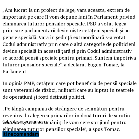
„Am lucrat la un proiect de lege, vara aceasta, extrem de
important pe care îl vom depune luni în Parlament privind
eliminarea tuturor pensiilor speciale. PSD a votat legea
prin care parlamentarii devin nişte cetăţeni speciali şi au
pensie specială. Vara în şedinţă extraordinară s-a votat
Codul administrativ prin care o altă categorie de politicieni
devine specială în această ţară şi prin Codul administrativ
se acordă pensii speciale pentru primari.
Suntem împotriva
tuturor pensiilor speciale”, a declarat Eugen Tomac, la
Parlament.
În opinia PMP, cetăţeni care pot beneficia de pensii speciale
sunt veteranii de război, militarii care au luptat în teatrele
de operaţiuni şi foşti deţinuţi politici.
„Pe lângă campania de strângere de semnături pentru
revenirea la alegerea primarilor în două tururi de scrutin
vom merge către români şi le vom cere sprijinul pentru
Citeste in continuare
eliminarea tuturor pensiilor speciale”, a spus Tomac.
Iti recomandam