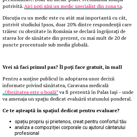
potrivită.
Aici poți găsi un medic specialist din zona ta
.
Discuția cu un medic este cu atât mai importantă cu cât,
potrivit studiului Ipsos, doar 20% dintre respondenții care
trăiesc cu obezitate în România se declară îngrijorați de
starea lor de sănătate din prezent, cu mai mult de 20 de
puncte procentuale sub media globală.
Vrei să faci primul pas? Îl poți face gratuit, în mall
Pentru a susține publicul în adoptarea unor decizii
informate privind sănătatea, Caravana medicală
„Obezitatea este o boală”
va fi prezentă în Palas Iași – unde
va amenaja un spațiu dedicat evaluării statusului ponderal.
Ce te așteaptă în spațiul dedicat pentru evaluare?
spațiu propriu și prietenos, creat pentru confortul tău
analiza a compoziției corporale cu ajutorul cântarului
profesional