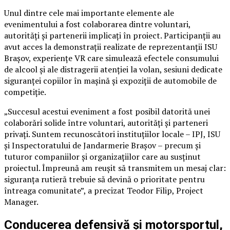
Unul dintre cele mai importante elemente ale
evenimentului a fost colaborarea dintre voluntari,
autorități și partenerii implicați în proiect. Participanții au
avut acces la demonstrații realizate de reprezentanții ISU
Brașov, experiențe VR care simulează efectele consumului
de alcool și ale distragerii atenției la volan, sesiuni dedicate
siguranței copiilor în mașină și expoziții de automobile de
competiție.
„Succesul acestui eveniment a fost posibil datorită unei
colaborări solide între voluntari, autorități și parteneri
privați. Suntem recunoscători instituțiilor locale – IPJ, ISU
și Inspectoratului de Jandarmerie Brașov – precum și
tuturor companiilor și organizațiilor care au susținut
proiectul. Împreună am reușit să transmitem un mesaj clar:
siguranța rutieră trebuie să devină o prioritate pentru
întreaga comunitate”, a precizat Teodor Filip, Project
Manager.
Conducerea defensivă și motorsportul,