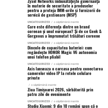
Zyxel Networks îmbunătățește guvernanța
accesului in festival.
Dupa concerte incepe o alta poveste
în materie de securitate a produselor
pentru a proteja IMM-urile și furnizorii de
De asemenea, Summer Well promoveaza un mediu sigur
servicii de gestionare (MSP)
La Summer Well, experienta nu se opreste cand se sting
si responsabil, iar consumul de substante interzise este
luminile scenei principale.
UNCATEGORIZED
o săptămână inainte
strict interzis.
Care este diferența dintre un brand
coreean și unul european? Și de ce Geek &
Pe parcursul festivalului, activarile de brand se
Regulamentul complet, impreuna cu lista obiectelor
Gorgeous a împrumutat trăsături coreene
transforma in spatii culturale si sociale, iar petrecerile
permise si interzise, poate fi consultat pe site-ul oficial
curatoriate special pentru editia aniversara extind
UNCATEGORIZED
o săptămână inainte
al festivalului.
Dincolo de capacitatea bateriei: cum
experienta pana tarziu in noapte — precum seria de
regândește HONOR Magic V6 autonomia
afterparty-uri gazduite de glo™.
unui telefon pliabil
Un festival construit
impreuna cu partenerii sai
Muzica, instalatii vizuale, performance-uri si interventii
UNCATEGORIZED
o săptămână inainte
Summer Well 2026 este un festival Orange, sustinut de
Axis lanseaza o carcasa pentru conectarea
artistice creeaza in fiecare seara un nou context de
camerelor video IP la retele celulare
parteneri care contribuie la experienta editiei
intalnire si explorare, intr-un playground urban in care
private
aniversare: glo™, ING, Peroni Nastro Azzurro, Ursus,
granitele dintre club, galerie si festival devin tot mai
Bacardi, Martini, Jagermeister, Jack Daniel’s, Mega
o săptămână inainte
greu de definit.
Ziua Timișoarei 2026, sărbătorită prin
Image, Pepsi, Fashion Days, alpro, Transalpina, vitamin
patru zile de evenimente
aqua, Lay’s, e-on, Academia de Studii Economice din
15 ani de Summer Well
Bucuresti, FABIZ, Bucharest Business School, biciclop,
UNCATEGORIZED
o săptămână inainte
Studiu Xiaomi: 9 din 10 români spun că o