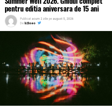
Summer Well 2026. Ghidul complet
pentru editia aniversara de 15 ani
Publicat
acum 2 zile
pe
august 5, 2026
De
b2bseo
Nu sunt chestiuni care sa va starneasca o anumita
panica , ci doar bucurie ca veti avea parte de ceea ce
aveti nevoie intr-un mod mult mai rapid si eficient. Iar in
astfel de cazuri calitatea produselor nici nu poate cadea
la indoiala noastra. Indiferent de cantitatea de coliva
sau de cerintele voastre pentru coliva, aceasta este
realizata din ingrediente proaspete si mai ales se
respecta reteta traditionala in procesarea si prepararea
acesteia.