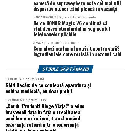
syoss, InterContinental Athénée Palace, Secom.
Intr-un peisaj in care festivalurile se schimba constant,
cameră de supraveghere este cel mai util
dispozitiv atunci când pleacă în vacanță
Summer Well si-a pastrat identitatea: un eveniment
Abonamentele sunt disponibile pe summerwell.ro la
construit in jurul curiozitatii, al comunitatilor creative si
UNCATEGORIZED
o săptămână inainte
pretul de 513 lei. De asemenea, pot fi achizitionate
al experientelor care merg dincolo de muzica.
De ce HONOR Magic V6 continuă să
bilete de o zi la pretul de 351 lei pentru vineri si
stabilească standardul în segmentul
telefoanelor pliabile
sambata, respectiv 426.6 lei pentru duminica.
Editia aniversara marcheaza 15 ani in care festivalul a
devenit unul dintre cele mai importante repere ale verii,
AFACERI
o săptămână inainte
Cum alegi parfumul potrivit pentru vară?
un loc unde cultura pop, estetica contemporana si
Ingredientele care rezistă în sezonul cald
muzica se intalnesc firesc.
In luna august, Domeniul Stirbey Voda devine din nou
ȘTIRILE SĂPTĂMÂNII
locul in care soundtrack-ul verii se asculta, dar mai ales
EXCLUSIV
acum 2 luni
se traieste.
RMN Bacău: de ce contează aparatura și
echipa medicală, nu doar prețul
Programul complet si detaliile logistice sunt disponibile
EVENIMENT
acum 2 luni
pe site-ul oficial
www.summerwell.ro
si pe pagina de
„Condu Prudent! Alege Viața!” a adus
Instagram a festivalului @summerwellfest.
brașovenii față în față cu realitatea
accidentelor rutiere, transformând
Summer Well 2026
este un festival Orange, sustinut de
siguranța rutieră într-o experiență
o serie de parteneri care dau forma si vibe universului
trăită, nu doar explicată