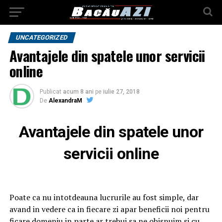
UNCATEGORIZED
Avantajele din spatele unor servicii
online
Publicat
acum 8 ani
pe
iulie 27, 2018
De
AlexandraM
Avantajele din spatele unor
servicii online
Poate ca nu intotdeauna lucrurile au fost simple, dar
avand in vedere ca in fiecare zi apar beneficii noi pentru
ficare domeniu in parte ar trebui sa ne obisnuim si cu