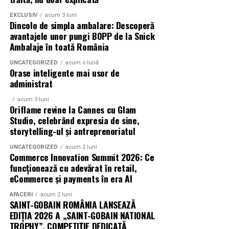
festivalului: glo™, ING, Peroni Nastro Azzurro, Ursus,
EXCLUSIV
acum 3 luni
Bacardi, Martini, Hendrick’s Gin, Jack Daniel’s, Mega
Dincolo de simpla ambalare: Descoperă
Image, Pepsi, Fashion Days, alpro, Transalpina, vitamin
avantajele unor pungi BOPP de la Snick
Ambalaje în toată România
aqua, Lay’s, e-on, FABIZ, Bucharest Business School,
biciclop, syoss, Persil, Sensodyne, InterContinental
UNCATEGORIZED
acum o lună
Athénée Palace, alka, Secom.
Orase inteligente mai usor de
administrat
Abonamentele pot fi achizitionate de pe summerwell.ro,
acum 3 luni
la pretul de 513 lei + taxe. De asemenea, sunt disponibile
Oriflame revine la Cannes cu Glam
si bilete de o zi la pretul de 351 lei + taxe pentru vineri si
Studio, celebrând expresia de sine,
storytelling-ul și antreprenoriatul
sambata, iar pentru duminica costul biletului este de
426 lei + taxe.
UNCATEGORIZED
acum 2 luni
Commerce Innovation Summit 2026: Ce
funcționează cu adevărat în retail,
eCommerce și payments în era AI
AFACERI
acum 2 luni
SAINT-GOBAIN ROMÂNIA LANSEAZĂ
EDIȚIA 2026 A „SAINT-GOBAIN NATIONAL
TROPHY”, COMPETIȚIE DEDICATĂ