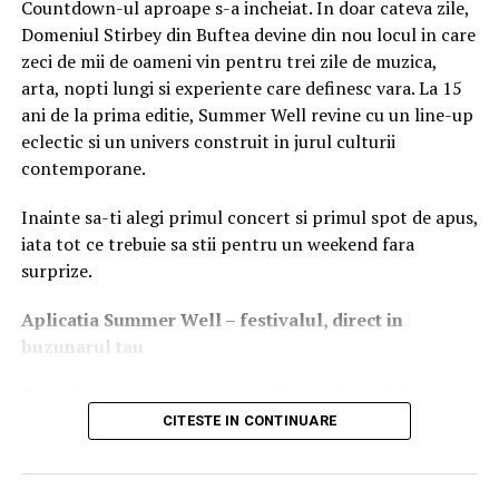
Countdown-ul aproape s-a incheiat. In doar cateva zile,
Domeniul Stirbey din Buftea devine din nou locul in care
Cu alte cuvinte gustul unui astfel de produs achizitionat
zeci de mii de oameni vin pentru trei zile de muzica,
prin intermediul mediului online nu este diferit de acel
arta, nopti lungi si experiente care definesc vara. La 15
produs realizat de bunici sau de rudele apropiate care si-
ani de la prima editie, Summer Well revine cu un line-up
au lasat aceasta reteta din generatie in generatie. Iar
eclectic si un univers construit in jurul culturii
toate aceste lucruri ar trebui tratate cu foarte multa
contemporane.
seriozitate, caci serviciile despre care vorbim aici sunt
impecabile, si de asemenea ele pot fi confirmate de acele
Inainte sa-ti alegi primul concert si primul spot de apus,
persoane ce deja au comandat onine produsul dorit.
iata tot ce trebuie sa stii pentru un weekend fara
surprize.
Cu toate astea trebuie sa intelegeti ca in mare parte
grija pentru lucrurile simple si in acelasi timp sfinte a
Aplica
t
ia Summer Well
– festivalul, direct in
dezvoltat si astfel de servicii pentru binele acelor
buzunarul tau
persoane ce nu se pot descurca in astfel de situatii. Si nu
trebuie sa ne panicam sau sa avem vreo urma de regret
Primul lucru pe care merita sa-l faci inainte de festival
in a recunoaste ca sunt persoane ce nu stiu sa
este sa descarci aplicatia Summer Well, disponibila in
CITESTE IN CONTINUARE
pregateasca o coliva sau poate sunt mult prea ocupate
App Store si Google Play.
sa se ocupe de astfel de lucruri. In plus este mult mai
eficient si deloc costisitor sa realizezi o comanda cu ceea
Aici vei gasi programul complet pe zile, harta