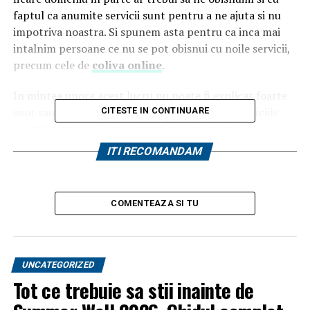
faptul ca anumite servicii sunt pentru a ne ajuta si nu
impotriva noastra. Si spunem asta pentru ca inca mai
intalnim persoane ce nu se pot obisnui cu noile servicii,
precum cele de
coliva online
.
In mintea unora acest lucru nu poate fi explicat foarte
usor sau pote ca in incercarea de a incerca beneficiile
CITESTE IN CONTINUARE
acestui serviciu s-a omis exact ceea ce era mai
important. Iar factorul pe care trebuie sa-l amintim este
ITI RECOMANDAM
strict legat de ceea ce inseamna libertatea voastra de a
face altceva in timpul vostru liber si a lasa specialistii sa
se ocupe de cele necesare pentru diferitele parastase, in
COMENTEAZA SI TU
special atunci cand vorbim despre coliva.
creare
magazin online plummedia
UNCATEGORIZED
Tot ce trebuie sa stii inainte de