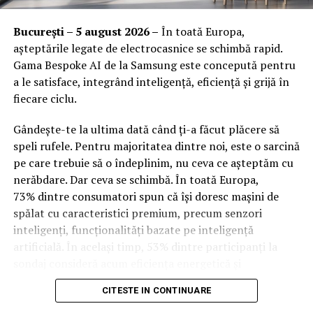
Piese auto din dezmembrari in Bacau – o afacere buna!
Orange Shop Plaza (12:00 – 20:00)
București – 5 august 2026 –
În toată Europa,
Orange Shop Park Lake (12:00 – 20:00)
așteptările legate de electrocasnice se schimbă rapid.
Gama Bespoke AI de la Samsung este concepută pentru
Incepand cu luni, 3.08, batarile pot fi comandate si prin
a le satisface, integrând inteligență, eficiență și grijă în
aplicatia WOLT.
fiecare ciclu.
Intre 3 si 6 august: 10:00 – 20:00
Gândește-te la ultima dată când ți-a făcut plăcere să
Vineri, 7 august: 10:00 – 13:00
speli rufele. Pentru majoritatea dintre noi, este o sarcină
pe care trebuie să o îndeplinim, nu ceva ce așteptăm cu
Ridicarea bratarilor inainte de festival se poate face
nerăbdare. Dar ceva se schimbă. În toată Europa,
exclusiv de catre detinatorii de abonamente sau invitatii
73% dintre consumatori spun că își doresc mașini de
de tip full pass.
spălat cu caracteristici premium, precum senzori
inteligenți, funcționalități bazate pe inteligență
Accesul i
n festival
artificială. În același timp, 53% dintre participanți la
sondaj consideră acum eficiența energetică și
Intrarea in festival se face, ca in fiecare an, din strada
optimizarea bazată pe inteligență artificială drept
Oltului.
CITESTE IN CONTINUARE
factori-cheie în alegerea electrocasnicelor. Cererea